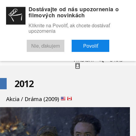
Dostávajte od nás upozornenia o
filmových novinkách
Kliknite na Povoliť, ak chcete dostávať
upozornenia
NOVINKY
RECENZIE
TRAILERY
FILMOVÁ DATABÁZA
Nie, ďakujem
Povoliť
VYHĽADAŤ
O NÁS
2012
Akcia / Dráma (2009)