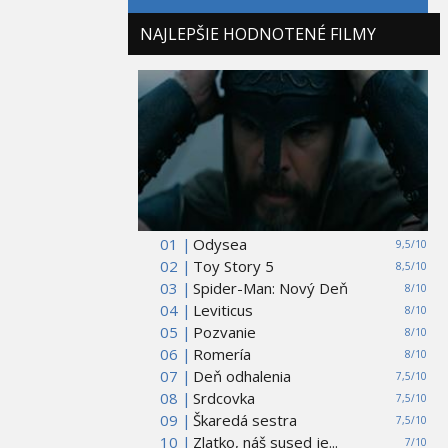
NAJLEPŠIE HODNOTENÉ FILMY
01 |
Odysea
9,5/10
02 |
Toy Story 5
8,5/10
03 |
Spider-Man: Nový Deň
8/10
04 |
Leviticus
8/10
05 |
Pozvanie
8/10
06 |
Romería
8/10
07 |
Deň odhalenia
7,5/10
08 |
Srdcovka
7,5/10
09 |
Škaredá sestra
7,5/10
10 |
Zlatko, náš sused je...
7/10