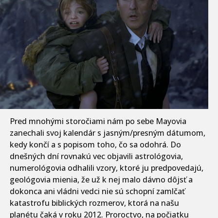
Pred mnohými storočiami nám po sebe Mayovia
zanechali svoj kalendár s jasným/presným dátumom,
kedy končí a s popisom toho, čo sa odohrá. Do
dnešných dní rovnakú vec objavili astrológovia,
numerológovia odhalili vzory, ktoré ju predpovedajú,
geológovia mienia, že už k nej malo dávno dôjsť a
dokonca ani vládni vedci nie sú schopní zamlčať
katastrofu biblických rozmerov, ktorá na našu
planétu čaká v roku 2012. Proroctvo, na počiatku