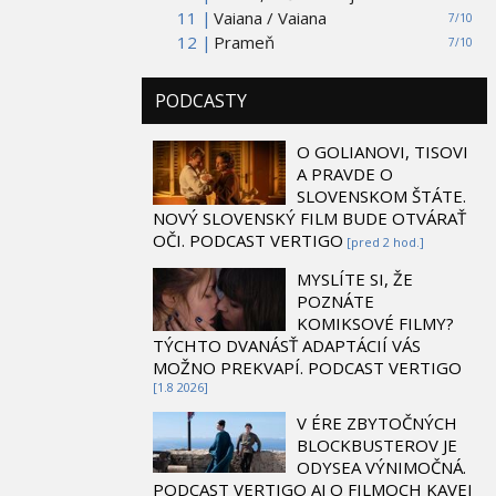
11 |
Vaiana / Vaiana
7/10
12 |
Prameň
7/10
PODCASTY
O GOLIANOVI, TISOVI
A PRAVDE O
SLOVENSKOM ŠTÁTE.
NOVÝ SLOVENSKÝ FILM BUDE OTVÁRAŤ
OČI. PODCAST VERTIGO
[pred 2 hod.]
MYSLÍTE SI, ŽE
POZNÁTE
KOMIKSOVÉ FILMY?
TÝCHTO DVANÁSŤ ADAPTÁCIÍ VÁS
MOŽNO PREKVAPÍ. PODCAST VERTIGO
[1.8 2026]
V ÉRE ZBYTOČNÝCH
BLOCKBUSTEROV JE
ODYSEA VÝNIMOČNÁ.
PODCAST VERTIGO AJ O FILMOCH KAVEJ