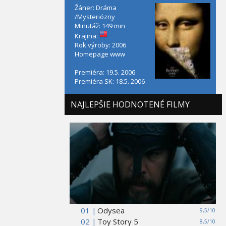
Žáner: Dráma
/Mysteriózny
Minutáž: 149 min
Krajina:
Rok výroby: 2006
Homepage
www
Premiéra: 19.5. 2006
Premiéra SK: 18.5. 2006
NAJLEPŠIE HODNOTENÉ FILMY
01 |
Odysea
9,5/10
02 |
Toy Story 5
8,5/10