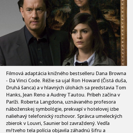
Filmová adaptácia knižného bestselleru Dana Browna
- Da Vinci Code. Réžie sa ujal Ron Howard (Čistá duša,
Druhá šanca) a v hlavných úlohách sa predstavia Tom
Hanks, Jean Reno a Audrey Tautou. Príbeh začína v
Paríži. Roberta Langdona, uznávaného profesora
náboženskej symbológie, prekvapí v hotelovej izbe
naliehavý telefonický rozhovor. Správca umeleckých
zbierok v Louvri, Saunier bol zavraždený. Vedľa
mŕtveho tela polícia objavila záhadnú šifru a