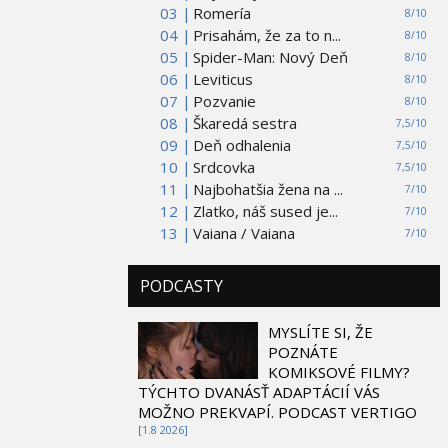
03 |
Romería
8/10
04 |
Prisahám, že za to n...
8/10
05 |
Spider-Man: Nový Deň
8/10
06 |
Leviticus
8/10
07 |
Pozvanie
8/10
08 |
Škaredá sestra
7,5/10
09 |
Deň odhalenia
7,5/10
10 |
Srdcovka
7,5/10
11 |
Najbohatšia žena na ...
7/10
12 |
Zlatko, náš sused je...
7/10
13 |
Vaiana / Vaiana
7/10
PODCASTY
MYSLÍTE SI, ŽE
POZNÁTE
KOMIKSOVÉ FILMY?
TÝCHTO DVANÁSŤ ADAPTÁCIÍ VÁS
MOŽNO PREKVAPÍ. PODCAST VERTIGO
[1.8 2026]