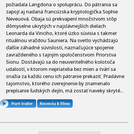
požiadala Langdona o spoluprácu. Do pátrania sa
zapojí aj nadaná francúzska kryptologička Sophie
Neveuová. Obaja sú prekvapení množstvom stôp
dômyselne ukrytých v najslávnejších dielach
Leonarda da Vinciho, ktoré úzko súvisia s takmer
rituálnou vraždou Sauniera. Na svetlo vychádzajú
ďalšie záhadné súvislosti, naznačujúce spojenie
zavraždeného s tajným spoločenstvom Priorstva
Sionu. Dostávajú sa do neuveriteľného kolotoča
udalostí, v ktorom nepriatelia bez mien a tvárí sa
snažia za každú cenu ich pátranie prekaziť. Pradávne
tajomstvo, ktorého zverejnenie by znamenalo
prepísanie ľudských dejín, má zostať naveky skryté…