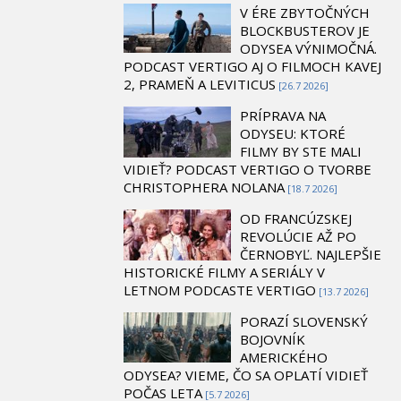
V ÉRE ZBYTOČNÝCH
BLOCKBUSTEROV JE
ODYSEA VÝNIMOČNÁ.
PODCAST VERTIGO AJ O FILMOCH KAVEJ
2, PRAMEŇ A LEVITICUS
[26.7 2026]
PRÍPRAVA NA
ODYSEU: KTORÉ
FILMY BY STE MALI
VIDIEŤ? PODCAST VERTIGO O TVORBE
CHRISTOPHERA NOLANA
[18.7 2026]
OD FRANCÚZSKEJ
REVOLÚCIE AŽ PO
ČERNOBYĽ. NAJLEPŠIE
HISTORICKÉ FILMY A SERIÁLY V
LETNOM PODCASTE VERTIGO
[13.7 2026]
PORAZÍ SLOVENSKÝ
BOJOVNÍK
AMERICKÉHO
ODYSEA? VIEME, ČO SA OPLATÍ VIDIEŤ
POČAS LETA
[5.7 2026]