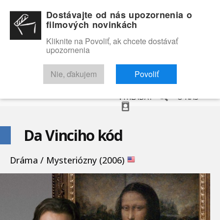
Dostávajte od nás upozornenia o
filmových novinkách
Kliknite na Povoliť, ak chcete dostávať
upozornenia
NOVINKY
RECENZIE
TRAILERY
FILMOVÁ DATABÁZA
Nie, ďakujem
Povoliť
VYHĽADAŤ
O NÁS
Da Vinciho kód
Dráma / Mysteriózny (2006)