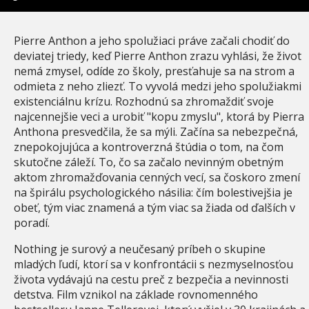
Pierre Anthon a jeho spolužiaci práve začali chodiť do
deviatej triedy, keď Pierre Anthon zrazu vyhlási, že život
nemá zmysel, odíde zo školy, presťahuje sa na strom a
odmieta z neho zliezť. To vyvolá medzi jeho spolužiakmi
existenciálnu krízu. Rozhodnú sa zhromaždiť svoje
najcennejšie veci a urobiť "kopu zmyslu", ktorá by Pierra
Anthona presvedčila, že sa mýli. Začína sa nebezpečná,
znepokojujúca a kontroverzná štúdia o tom, na čom
skutočne záleží. To, čo sa začalo nevinným obetným
aktom zhromažďovania cenných vecí, sa čoskoro zmení
na špirálu psychologického násilia: čím bolestivejšia je
obeť, tým viac znamená a tým viac sa žiada od ďalších v
poradí.
Nothing je surový a neučesaný príbeh o skupine
mladých ľudí, ktorí sa v konfrontácii s nezmyselnosťou
života vydávajú na cestu preč z bezpečia a nevinnosti
detstva. Film vznikol na základe rovnomenného