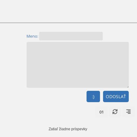
Meno:
:)
ODOSLAŤ
01
Zatiaľ žiadne príspevky