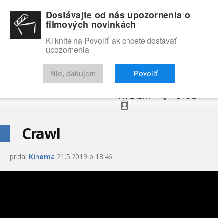
Dostávajte od nás upozornenia o
filmových novinkách
Kliknite na Povoliť, ak chcete dostávať
upozornenia
NOVINKY
RECENZIE
TRAILERY
FILMOVÁ DATABÁZA
Nie, ďakujem
Povoliť
VYHĽADAŤ
O NÁS
Crawl
pridal
Kinema
21.5.2019 o 18:46