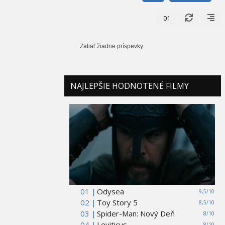
01
Zatiaľ žiadne príspevky
NAJLEPŠIE HODNOTENÉ FILMY
01 |
Odysea
9,5/10
02 |
Toy Story 5
8,5/10
03 |
Spider-Man: Nový Deň
8/10
04 |
Leviticus
8/10