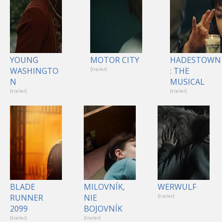
YOUNG
MOTOR CITY
HADESTOWN
WASHINGTO
: THE
[trailer]
N
MUSICAL
[trailer]
[trailer]
BLADE
MILOVNÍK,
WERWULF
RUNNER
NIE
[trailer]
2099
BOJOVNÍK
[trailer]
[trailer]