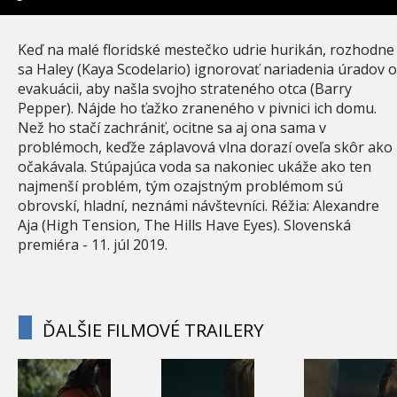
Keď na malé floridské mestečko udrie hurikán, rozhodne
sa Haley (Kaya Scodelario) ignorovať nariadenia úradov o
evakuácii, aby našla svojho strateného otca (Barry
Pepper). Nájde ho ťažko zraneného v pivnici ich domu.
Než ho stačí zachrániť, ocitne sa aj ona sama v
problémoch, keďže záplavová vlna dorazí oveľa skôr ako
očakávala. Stúpajúca voda sa nakoniec ukáže ako ten
najmenší problém, tým ozajstným problémom sú
obrovskí, hladní, neznámi návštevníci. Réžia: Alexandre
Aja (High Tension, The Hills Have Eyes). Slovenská
premiéra - 11. júl 2019.
ĎALŠIE FILMOVÉ TRAILERY