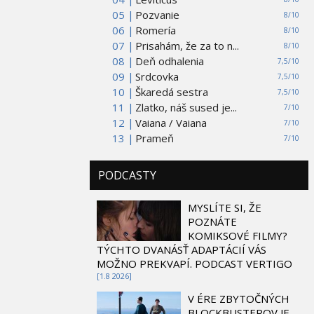
05 |
Pozvanie
8/10
06 |
Romería
8/10
07 |
Prisahám, že za to n...
8/10
08 |
Deň odhalenia
7,5/10
09 |
Srdcovka
7,5/10
10 |
Škaredá sestra
7,5/10
11 |
Zlatko, náš sused je...
7/10
12 |
Vaiana / Vaiana
7/10
13 |
Prameň
7/10
PODCASTY
MYSLÍTE SI, ŽE
POZNÁTE
KOMIKSOVÉ FILMY?
TÝCHTO DVANÁSŤ ADAPTÁCIÍ VÁS
MOŽNO PREKVAPÍ. PODCAST VERTIGO
[1.8 2026]
V ÉRE ZBYTOČNÝCH
BLOCKBUSTEROV JE