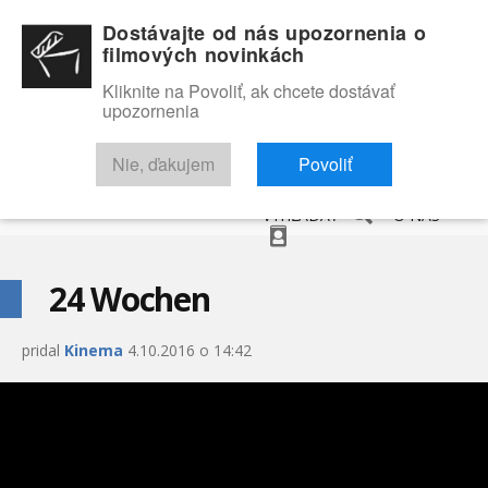
Dostávajte od nás upozornenia o
filmových novinkách
Kliknite na Povoliť, ak chcete dostávať
upozornenia
NOVINKY
RECENZIE
TRAILERY
FILMOVÁ DATABÁZA
Nie, ďakujem
Povoliť
VYHĽADAŤ
O NÁS
24 Wochen
pridal
Kinema
4.10.2016 o 14:42