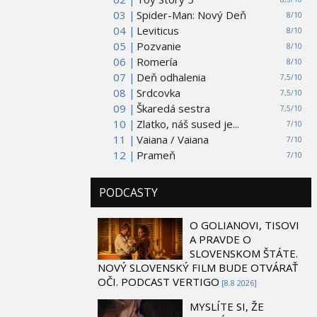
03 |
Spider-Man: Nový Deň
8/10
04 |
Leviticus
8/10
05 |
Pozvanie
8/10
06 |
Romería
8/10
07 |
Deň odhalenia
7,5/10
08 |
Srdcovka
7,5/10
09 |
Škaredá sestra
7,5/10
10 |
Zlatko, náš sused je...
7/10
11 |
Vaiana / Vaiana
7/10
12 |
Prameň
7/10
PODCASTY
O GOLIANOVI, TISOVI
A PRAVDE O
SLOVENSKOM ŠTÁTE.
NOVÝ SLOVENSKÝ FILM BUDE OTVÁRAŤ
OČI. PODCAST VERTIGO
[8.8 2026]
MYSLÍTE SI, ŽE