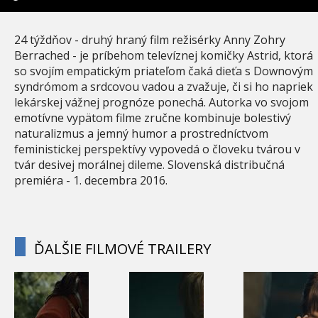
24 týždňov - druhý hraný film režisérky Anny Zohry
Berrached - je príbehom televíznej komičky Astrid, ktorá
so svojím empatickým priateľom čaká dieťa s Downovým
syndrómom a srdcovou vadou a zvažuje, či si ho napriek
lekárskej vážnej prognóze ponechá. Autorka vo svojom
emotívne vypätom filme zručne kombinuje bolestivý
naturalizmus a jemný humor a prostredníctvom
feministickej perspektívy vypovedá o človeku tvárou v
tvár desivej morálnej dileme. Slovenská distribučná
premiéra - 1. decembra 2016.
ĎALŠIE FILMOVÉ TRAILERY