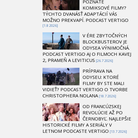
POZNÁTE
KOMIKSOVÉ FILMY?
TÝCHTO DVANÁSŤ ADAPTÁCIÍ VÁS
MOŽNO PREKVAPÍ. PODCAST VERTIGO
[1.8 2026]
V ÉRE ZBYTOČNÝCH
BLOCKBUSTEROV JE
ODYSEA VÝNIMOČNÁ.
PODCAST VERTIGO AJ O FILMOCH KAVEJ
2, PRAMEŇ A LEVITICUS
[26.7 2026]
PRÍPRAVA NA
ODYSEU: KTORÉ
FILMY BY STE MALI
VIDIEŤ? PODCAST VERTIGO O TVORBE
CHRISTOPHERA NOLANA
[18.7 2026]
OD FRANCÚZSKEJ
REVOLÚCIE AŽ PO
ČERNOBYĽ. NAJLEPŠIE
HISTORICKÉ FILMY A SERIÁLY V
LETNOM PODCASTE VERTIGO
[13.7 2026]