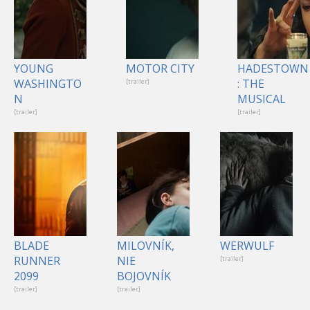
YOUNG
MOTOR CITY
HADESTOWN
WASHINGTO
: THE
[trailer]
N
MUSICAL
[trailer]
[trailer]
BLADE
MILOVNÍK,
WERWULF
RUNNER
NIE
[trailer]
2099
BOJOVNÍK
[trailer]
[trailer]