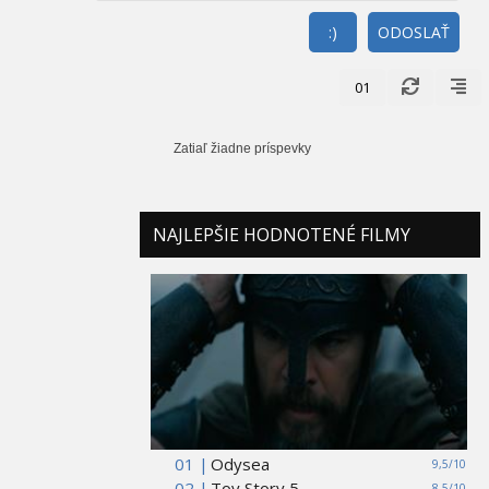
:)
ODOSLAŤ
01
Zatiaľ žiadne príspevky
NAJLEPŠIE HODNOTENÉ FILMY
01 |
Odysea
9,5/10
02 |
Toy Story 5
8,5/10