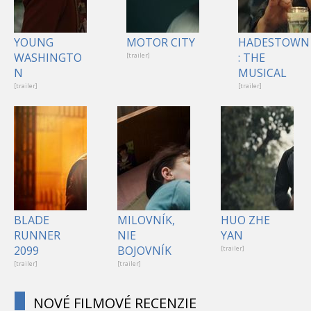
YOUNG
MOTOR CITY
HADESTOWN
WASHINGTO
: THE
[trailer]
N
MUSICAL
[trailer]
[trailer]
BLADE
MILOVNÍK,
HUO ZHE
RUNNER
NIE
YAN
2099
BOJOVNÍK
[trailer]
[trailer]
[trailer]
NOVÉ FILMOVÉ RECENZIE