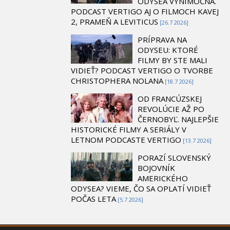
ODYSEA VÝNIMOČNÁ.
PODCAST VERTIGO AJ O FILMOCH KAVEJ
2, PRAMEŇ A LEVITICUS
[26.7 2026]
PRÍPRAVA NA
ODYSEU: KTORÉ
FILMY BY STE MALI
VIDIEŤ? PODCAST VERTIGO O TVORBE
CHRISTOPHERA NOLANA
[18.7 2026]
OD FRANCÚZSKEJ
REVOLÚCIE AŽ PO
ČERNOBYĽ. NAJLEPŠIE
HISTORICKÉ FILMY A SERIÁLY V
LETNOM PODCASTE VERTIGO
[13.7 2026]
PORAZÍ SLOVENSKÝ
BOJOVNÍK
AMERICKÉHO
ODYSEA? VIEME, ČO SA OPLATÍ VIDIEŤ
POČAS LETA
[5.7 2026]