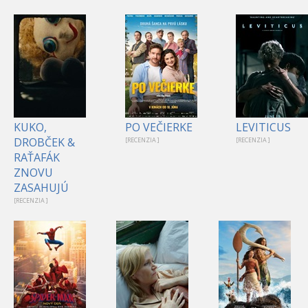
KUKO,
PO VEČIERKE
LEVITICUS
DROBČEK &
[RECENZIA ]
[RECENZIA ]
RAŤAFÁK
ZNOVU
ZASAHUJÚ
[RECENZIA ]