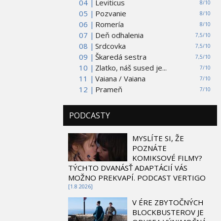
04 |
Leviticus
8/10
05 |
Pozvanie
8/10
06 |
Romería
8/10
07 |
Deň odhalenia
7,5/10
08 |
Srdcovka
7,5/10
09 |
Škaredá sestra
7,5/10
10 |
Zlatko, náš sused je...
7/10
11 |
Vaiana / Vaiana
7/10
12 |
Prameň
7/10
PODCASTY
MYSLÍTE SI, ŽE
POZNÁTE
KOMIKSOVÉ FILMY?
TÝCHTO DVANÁSŤ ADAPTÁCIÍ VÁS
MOŽNO PREKVAPÍ. PODCAST VERTIGO
[1.8 2026]
V ÉRE ZBYTOČNÝCH
BLOCKBUSTEROV JE