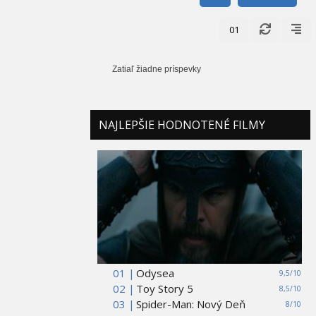
01
Zatiaľ žiadne príspevky
NAJLEPŠIE HODNOTENÉ FILMY
01 |
Odysea
9,5/10
02 |
Toy Story 5
8,5/10
03 |
Spider-Man: Nový Deň
8/10