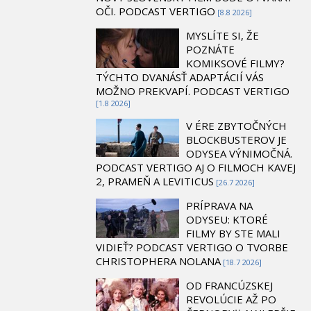
OČI. PODCAST VERTIGO
[8.8 2026]
MYSLÍTE SI, ŽE
POZNÁTE
KOMIKSOVÉ FILMY?
TÝCHTO DVANÁSŤ ADAPTÁCIÍ VÁS
MOŽNO PREKVAPÍ. PODCAST VERTIGO
[1.8 2026]
V ÉRE ZBYTOČNÝCH
BLOCKBUSTEROV JE
ODYSEA VÝNIMOČNÁ.
PODCAST VERTIGO AJ O FILMOCH KAVEJ
2, PRAMEŇ A LEVITICUS
[26.7 2026]
PRÍPRAVA NA
ODYSEU: KTORÉ
FILMY BY STE MALI
VIDIEŤ? PODCAST VERTIGO O TVORBE
CHRISTOPHERA NOLANA
[18.7 2026]
OD FRANCÚZSKEJ
REVOLÚCIE AŽ PO