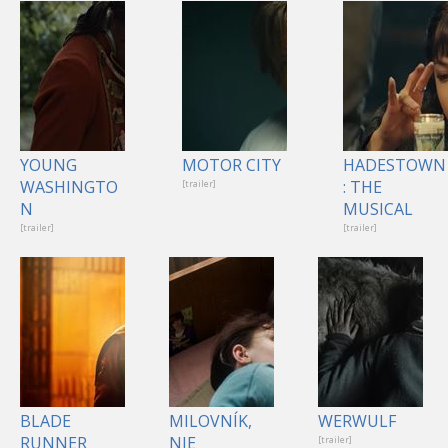
YOUNG
MOTOR CITY
HADESTOWN
WASHINGTO
: THE
[trailer]
N
MUSICAL
[trailer]
[trailer]
BLADE
MILOVNÍK,
WERWULF
RUNNER
NIE
[trailer]