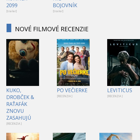
2099
BOJOVNÍK
[trailer]
[trailer]
NOVÉ FILMOVÉ RECENZIE
KUKO,
PO VEČIERKE
LEVITICUS
DROBČEK &
[RECENZIA ]
[RECENZIA ]
RAŤAFÁK
ZNOVU
ZASAHUJÚ
[RECENZIA ]