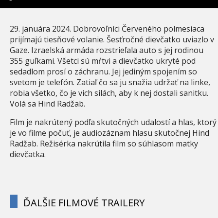
29. januára 2024. Dobrovoľníci Červeného polmesiaca
prijímajú tiesňové volanie. Šesťročné dievčatko uviazlo v
Gaze. Izraelská armáda rozstrieľala auto s jej rodinou
355 guľkami. Všetci sú mŕtvi a dievčatko ukryté pod
sedadlom prosí o záchranu. Jej jediným spojením so
svetom je telefón. Zatiaľ čo sa ju snažia udržať na linke,
robia všetko, čo je vich silách, aby k nej dostali sanitku.
Volá sa Hind Radžab.
Film je nakrútený podľa skutočných udalostí a hlas, ktorý
je vo filme počuť, je audiozáznam hlasu skutočnej Hind
Radžab. Režisérka nakrútila film so súhlasom matky
dievčatka.
ĎALŠIE FILMOVÉ TRAILERY