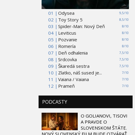
01 |
Odysea
9,5/10
02 |
Toy Story 5
8,5/10
03 |
Spider-Man: Nový Deň
8/10
04 |
Leviticus
8/10
05 |
Pozvanie
8/10
06 |
Romería
8/10
07 |
Deň odhalenia
7,5/10
08 |
Srdcovka
7,5/10
09 |
Škaredá sestra
7,5/10
10 |
Zlatko, náš sused je...
7/10
11 |
Vaiana / Vaiana
7/10
12 |
Prameň
7/10
PODCASTY
O GOLIANOVI, TISOVI
A PRAVDE O
SLOVENSKOM ŠTÁTE.
NOVÝ SLOVENSKÝ FILM BUDE OTVÁRAŤ