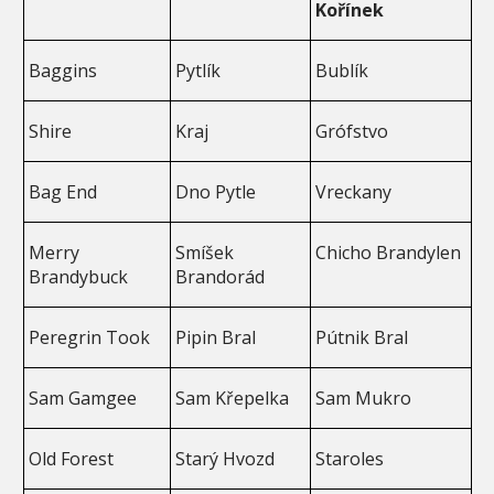
Kořínek
Baggins
Pytlík
Bublík
Shire
Kraj
Grófstvo
Bag End
Dno Pytle
Vreckany
Merry
Smíšek
Chicho Brandylen
Brandybuck
Brandorád
Peregrin Took
Pipin Bral
Pútnik Bral
Sam Gamgee
Sam Křepelka
Sam Mukro
Old Forest
Starý Hvozd
Staroles