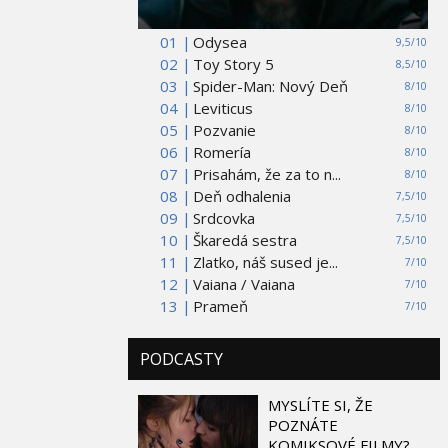
01 |
Odysea
9,5/10
02 |
Toy Story 5
8,5/10
03 |
Spider-Man: Nový Deň
8/10
04 |
Leviticus
8/10
05 |
Pozvanie
8/10
06 |
Romería
8/10
07 |
Prisahám, že za to n...
8/10
08 |
Deň odhalenia
7,5/10
09 |
Srdcovka
7,5/10
10 |
Škaredá sestra
7,5/10
11 |
Zlatko, náš sused je...
7/10
12 |
Vaiana / Vaiana
7/10
13 |
Prameň
7/10
PODCASTY
MYSLÍTE SI, ŽE
POZNÁTE
KOMIKSOVÉ FILMY?