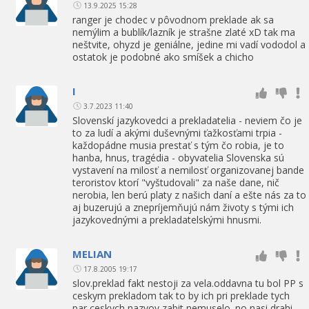
13.9.2025 15:28
ranger je chodec v pôvodnom preklade ak sa
nemýlim a bublík/lazník je strašne zlaté xD tak ma
neštvite, ohyzd je geniálne, jedine mi vadí vododol a
ostatok je podobné ako smíšek a chicho
I
3.7.2023 11:40
Slovenskí jazykovedci a prekladatelia - neviem čo je
to za ludí a akými duševnými ťažkosťami trpia -
každopádne musia prestať s tým čo robia, je to
hanba, hnus, tragédia - obyvatelia Slovenska sú
vystavení na milosť a nemilosť organizovanej bande
teroristov ktorí "vyštudovali" za naše dane, nič
nerobia, len berú platy z našich daní a ešte nás za to
aj buzerujú a znepríjemňujú nám životy s tými ich
jazykovednými a prekladatelskými hnusmi.
MELIAN
17.8.2005 19:17
slov.preklad fakt nestoji za vela.oddavna tu bol PP s
ceskym prekladom tak to by ich pri preklade tych
par ceskych nazvov zabit nemuselo. no nasi drahi