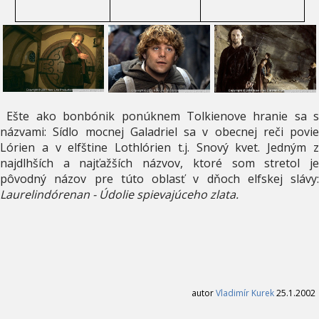
Ešte ako bonbónik ponúknem Tolkienove hranie sa s
názvami: Sídlo mocnej Galadriel sa v obecnej reči povie
Lórien a v elfštine Lothlórien t.j. Snový kvet. Jedným z
najdlhších a najťažších názvov, ktoré som stretol je
pôvodný názov pre túto oblasť v dňoch elfskej slávy:
Laurelindórenan - Údolie spievajúceho zlata.
autor
Vladimír Kurek
25.1.2002