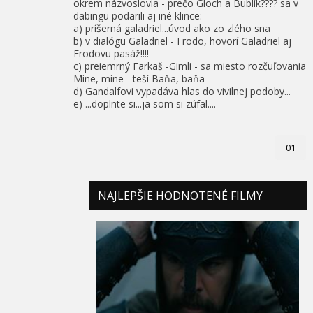
okrem názvoslovia - prečo Gloch a Bublík???? sa v
dabingu podarili aj iné klince:
a) príšerná galadriel...úvod ako zo zlého sna
b) v dialógu Galadriel - Frodo, hovorí Galadriel aj
Frodovu pasáž!!!!
c) preiemrný Farkaš -Gimli - sa miesto rozčuľovania
Mine, mine - teší Baňa, baňa
d) Gandalfovi vypadáva hlas do vivilnej podoby...
e) ...doplnte si...ja som si zúfal....
01
NAJLEPŠIE HODNOTENÉ FILMY