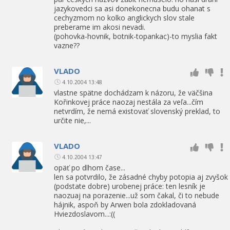
jazykovedci sa asi donekonecna budu ohanat s
cechyzmom no kolko anglickych slov stale
preberame im akosi nevadi.
(pohovka-hovnik, botnik-topankac)-to myslia fakt
vazne??
VLADO
4.10.2004 13:48
vlastne spätne dochádzam k názoru, že väčšina
Kořinkovej práce naozaj nestála za veľa...čím
netvrdím, že nemá existovať slovenský preklad, to
určite nie,...
VLADO
4.10.2004 13:47
opäť po dlhom čase...
len sa potvrdilo, že zásadné chyby potopia aj zvyšok
(podstate dobre) urobenej práce: ten lesník je
naozuaj na porazenie...už som čakal, či to nebude
hájnik, aspoň by Arwen bola zdokladovaná
Hviezdoslavom...:((