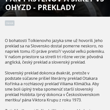
OHYZD - PREKLADY
článok
O bohatosti Tolkienovho jazyka sme už hovorili. Jeho
preklad sa na Slovensko dostal pomerne neskoro, no
napriek tomu /či práve preto?/ vyvolal veľkú polemiku.
V našom priestore sa stretli tri rôzne verzie: pôvodná
anglická, český preklad a slovenský preklad.
Slovenský preklad dokonca dvakrát, pretože v
podstate súčasne prišiel literárny preklad Otakara
Kořínka a rozhlasový preklad Viliama Klimáčka. Aby
sme boli úplný treba spomenúť starší slovenský
preklad Hobbita /prvý dokonca v Československom
merítku/ pána Viktora Krupu z roku 1973.