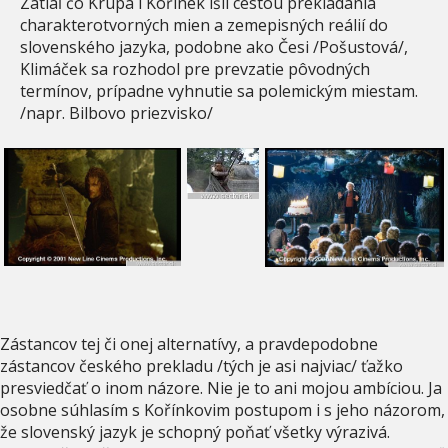
Zatiaľ čo Krupa i Kořínek išli cestou prekladania
charakterotvorných mien a zemepisných reálií do
slovenského jazyka, podobne ako Česi /Pošustová/,
Klimáček sa rozhodol pre prevzatie pôvodných
termínov, prípadne vyhnutie sa polemickým miestam.
/napr. Bilbovo priezvisko/
Zástancov tej či onej alternatívy, a pravdepodobne
zástancov českého prekladu /tých je asi najviac/ ťažko
presviedčať o inom názore. Nie je to ani mojou ambíciou. Ja
osobne súhlasím s Kořínkovim postupom i s jeho názorom,
že slovenský jazyk je schopný poňať všetky výrazivá.