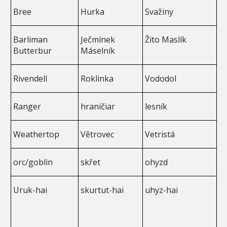
Bree
Hurka
Svažiny
Barliman
Ječmínek
Žito Maslík
Butterbur
Máselník
Rivendell
Roklinka
Vododol
Ranger
hraničiar
lesník
Weathertop
Větrovec
Vetristá
orc/goblin
skřet
ohyzd
Uruk-hai
skurtut-hai
uhyz-hai