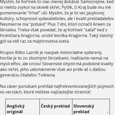
Myslím, že Kořínek to viac-menej dokázal. Samozrejme, keď
si niekto zvykol na skvelé skřet, Pytlík, či Kraj bude mu iné
pomenovanie "trhať" uši. Myslím, že je to vec jazykovej
kultúry, schopnosti vydavateľstiev, ale i kvalít prekladateľov.
Nesmierne ma "pobavil" Plus 7 dní, ktorí označil Arwen za
škriatka. Treba však povedať, že aj Kořínek "zaťal" keď z
hraničiara Aragorna, urobil lesníka Aragorna. Taký vlastný
gól sa vidí raz za majstrovstva sveta.
Krupov Bilbo Lazník je naopak mimoriadne vydarený,
horšie je to zo zlostnými škriatkami. /našťastie nemal na
mysli elfov, ale orcov/ Slovenské ohyzd má podobné kvality
ako skřet, jeho udomácnenie však asi príde až s ďalšou
generáciu čitateľov Tolkiena.
Na záver ponúkam prehľad najfrekventovanejších pojmoch
vo verziách, ktoré môžete najčastejšie stretnúť:
Anglický
Český preklad
Slovenský
originál
preklad -