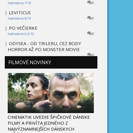
0
hodnotenie 7/10
|
LEVITICUS
0
hodnotenie 8/10
|
PO VEČIERKE
0
hodnotenie 6,5/10
|
ODYSEA - OD TRILERU, CEZ BODY
HORROR AŽ PO MONSTER MOVIE
0
FILMOVÉ NOVINKY
CINEMATIK UVEDIE ŠPIČKOVÉ DÁNSKE
FILMY A PRIVÍTA JEDNÉHO Z
NAJVÝZNAMNEJŠÍCH DÁNSKYCH