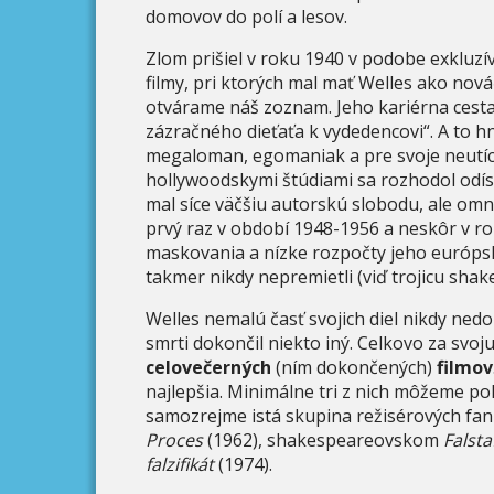
domovov do polí a lesov.
Zlom prišiel v roku 1940 v podobe exkluz
filmy, pri ktorých mal mať Welles ako nov
otvárame náš zoznam. Jeho kariérna cest
zázračného dieťaťa k vydedencovi“. A to hn
megaloman, egomaniak a pre svoje neutích
hollywoodskymi štúdiami sa rozhodol odís
mal síce väčšiu autorskú slobodu, ale omn
prvý raz v období 1948-1956 a neskôr v r
maskovania a nízke rozpočty jeho európsk
takmer nikdy nepremietli (viď trojicu shak
Welles nemalú časť svojich diel nikdy nedok
smrti dokončil niekto iný. Celkovo za svoj
celovečerných
(ním dokončených)
filmov
najlepšia. Minimálne tri z nich môžeme po
samozrejme istá skupina režisérových fanú
Proces
(1962), shakespeareovskom
Falsta
falzifikát
(1974).