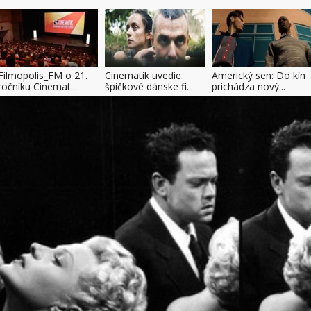
Filmopolis_FM o 21.
Cinematik uvedie
Americký sen: Do kín
ročníku Cinemat...
špičkové dánske fi...
prichádza nový...