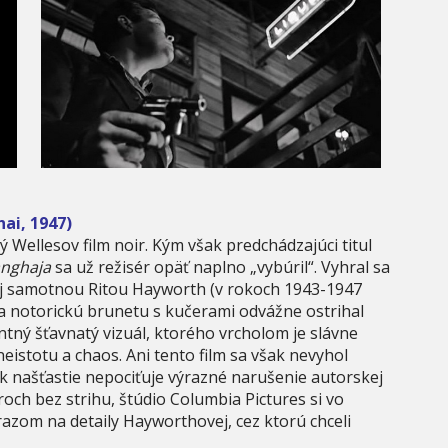
ai, 1947)
ý Wellesov film noir. Kým však predchádzajúci titul
nghaja
sa už režisér opäť naplno „vybúril“. Vyhral sa
 aj samotnou Ritou Hayworth (v rokoch 1943-1947
 notorickú brunetu s kučerami odvážne ostrihal
ntný šťavnatý vizuál, ktorého vrcholom je slávne
eistotu a chaos. Ani tento film sa však nevyhol
k našťastie nepociťuje výrazné narušenie autorskej
roch bez strihu, štúdio Columbia Pictures si vo
ôrazom na detaily Hayworthovej, cez ktorú chceli