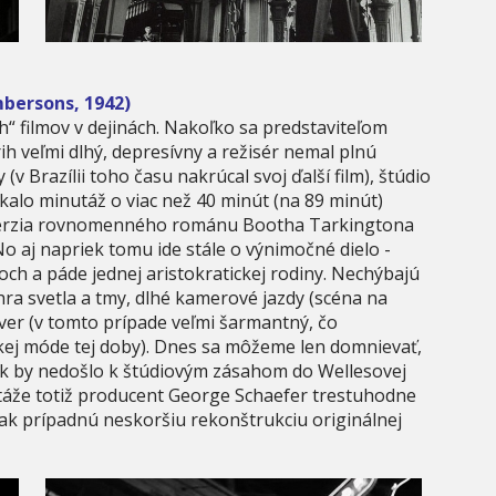
bersons, 1942)
“ filmov v dejinách. Nakoľko sa predstaviteľom
h veľmi dlhý, depresívny a režisér nemal plnú
v Brazílii toho času nakrúcal svoj ďalší film), štúdio
kalo minutáž o viac než 40 minút (na 89 minút)
vá verzia rovnomenného románu Bootha Tarkingtona
o aj napriek tomu ide stále o výnimočné dielo -
ch a páde jednej aristokratickej rodiny. Nechýbajú
a svetla a tmy, dlhé kamerové jazdy (scéna na
ver (v tomto prípade veľmi šarmantný, čo
ej móde tej doby). Dnes sa môžeme len domnievať,
ak by nedošlo k štúdiovým zásahom do Wellesovej
utáže totiž producent George Schaefer trestuhodne
tak prípadnú neskoršiu rekonštrukciu originálnej