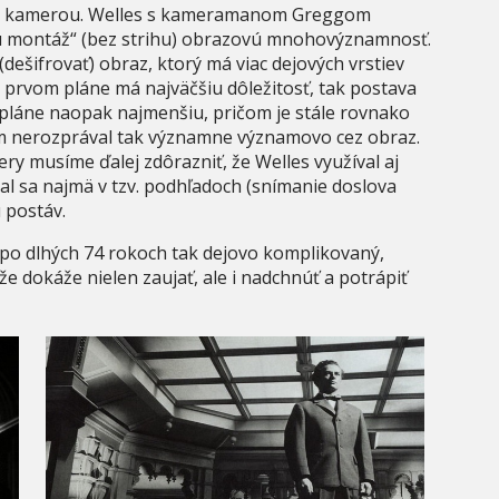
a s kamerou. Welles s kameramanom Greggom
vú montáž“ (bez strihu) obrazovú mnohovýznamnosť.
(dešifrovať) obraz, ktorý má viac dejových vrstiev
prvom pláne má najväčšiu dôležitosť, tak postava
 pláne naopak najmenšiu, pričom je stále rovnako
tým nerozprával tak významne významovo cez obraz.
y musíme ďalej zdôrazniť, že Welles využíval aj
al sa najmä v tzv. podhľadoch (snímanie doslova
 postáv.
 po dlhých 74 rokoch tak dejovo komplikovaný,
 dokáže nielen zaujať, ale i nadchnúť a potrápiť