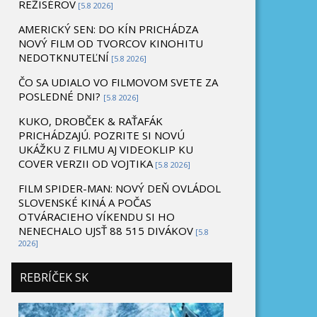
REŽISÉROV
[5.8 2026]
AMERICKÝ SEN: DO KÍN PRICHÁDZA
NOVÝ FILM OD TVORCOV KINOHITU
NEDOTKNUTEĽNÍ
[5.8 2026]
ČO SA UDIALO VO FILMOVOM SVETE ZA
POSLEDNÉ DNI?
[5.8 2026]
KUKO, DROBČEK & RAŤAFÁK
PRICHÁDZAJÚ. POZRITE SI NOVÚ
UKÁŽKU Z FILMU AJ VIDEOKLIP KU
COVER VERZII OD VOJTIKA
[5.8 2026]
FILM SPIDER-MAN: NOVÝ DEŇ OVLÁDOL
SLOVENSKÉ KINÁ A POČAS
OTVÁRACIEHO VÍKENDU SI HO
NENECHALO UJSŤ 88 515 DIVÁKOV
[5.8
2026]
REBRÍČEK SK