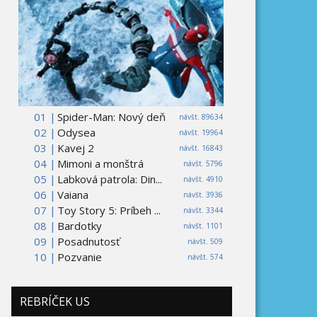
01 |
Spider-Man: Nový deň
návšt. 89634
02 |
Odysea
návšt. 19964
03 |
Kavej 2
návšt. 16843
04 |
Mimoni a monštrá
návšt. 5796
05 |
Labková patrola: Din...
návšt. 4910
06 |
Vaiana
návšt. 3936
07 |
Toy Story 5: Príbeh ...
návšt. 3344
08 |
Bardotky
návšt. 1101
09 |
Posadnutosť
návšt. 509
10 |
Pozvanie
návšt. 574
REBRÍČEK US