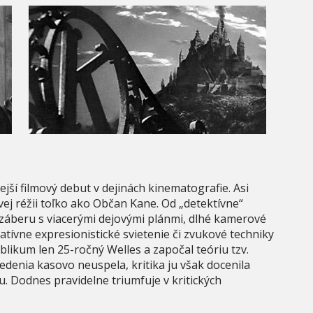
ší filmový debut v dejinách kinematografie. Asi
vej réžii toľko ako Občan Kane. Od „detektívne“
i záberu s viacerými dejovými plánmi, dlhé kamerové
atívne expresionistické svietenie či zvukové techniky
blikum len 25-ročný Welles a započal teóriu tzv.
edenia kasovo neuspela, kritika ju však docenila
. Dodnes pravidelne triumfuje v kritických