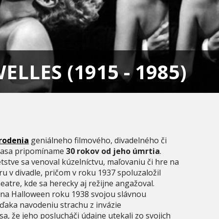
ELLES (1915 - 1985)
arodenia
geniálneho filmového, divadelného či
i zasa pripomíname
30 rokov od jeho úmrtia
.
tstve sa venoval kúzelníctvu, maľovaniu či hre na
u v divadle, pričom v roku 1937 spoluzaložil
atre, kde sa herecky aj režijne angažoval.
eď na Halloween roku 1938 svojou slávnou
ďaka navodeniu strachu z invázie
 že jeho poslucháči údajne utekali zo svojich