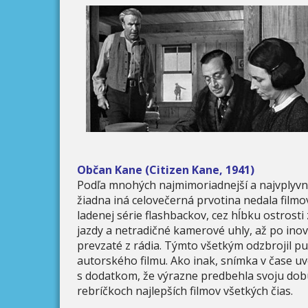
Občan Kane (Citizen Kane, 1941)
Podľa mnohých najmimoriadnejší a najvplyvnej
žiadna iná celovečerná prvotina nedala filmo
ladenej série flashbackov, cez hĺbku ostrost
jazdy a netradičné kamerové uhly, až po inov
prevzaté z rádia. Týmto všetkým odzbrojil pu
autorského filmu. Ako inak, snímka v čase uv
s dodatkom, že výrazne predbehla svoju dobu
rebríčkoch najlepších filmov všetkých čias.