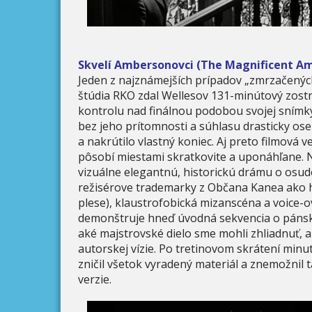
Skvelí Ambersonovci (The Magnificent Am
Jeden z najznámejších prípadov „zmrzačených
štúdia RKO zdal Wellesov 131-minútový zostri
kontrolu nad finálnou podobou svojej snímky (
bez jeho prítomnosti a súhlasu drasticky ose
a nakrútilo vlastný koniec. Aj preto filmo
pôsobí miestami skratkovite a uponáhľane. N
vizuálne elegantnú, historickú drámu o osudo
režisérove trademarky z Občana Kanea ako hr
plese), klaustrofobická mizanscéna a voice-o
demonštruje hneď úvodná sekvencia o pánsk
aké majstrovské dielo sme mohli zhliadnuť, 
autorskej vízie. Po tretinovom skrátení min
zničil všetok vyradený materiál a znemožnil 
verzie.