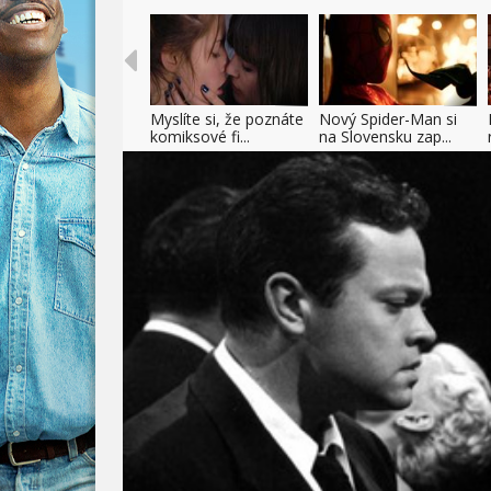
Myslíte si, že poznáte
Nový Spider-Man si
komiksové fi...
na Slovensku zap...