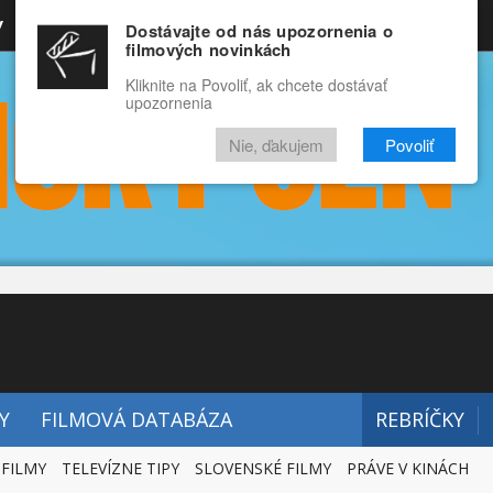
y
Rozprávky
Funny
Docu
Dostávajte od nás upozornenia o
filmových novinkách
RECENZIE
VIDEÁ
FILMY
Kliknite na Povoliť, ak chcete dostávať
upozornenia
Nie, ďakujem
Povoliť
Y
FILMOVÁ DATABÁZA
REBRÍČKY
 FILMY
TELEVÍZNE TIPY
SLOVENSKÉ FILMY
PRÁVE V KINÁCH