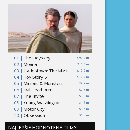
01 |
The Odyssey
$90,0 mil.
02 |
Moana
$11,0 mil.
03 |
Hadestown: The Music...
$10,0 mil.
04 |
Toy Story 5
$10,0 mil.
05 |
Minions & Monsters
$9,8 mil.
06 |
Evil Dead Burn
$2,8 mil.
07 |
The Invite
$2,6 mil.
08 |
Young Washington
$1,9 mil.
09 |
Motor City
$1,7 mil.
10 |
Obsession
$1,5 mil.
NAJLEPŠIE HODNOTENÉ FILMY