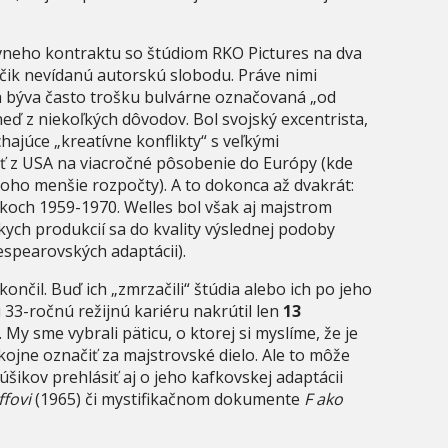
ívneho kontraktu so štúdiom RKO Pictures na dva
áčik nevídanú autorskú slobodu. Práve nimi
a býva často trošku bulvárne označovaná „od
eď z niekoľkých dôvodov. Bol svojský excentrista,
ajúce „kreatívne konflikty“ s veľkými
ť z USA na viacročné pôsobenie do Európy (kde
oho menšie rozpočty). A to dokonca až dvakrát:
okoch 1959-1970. Welles bol však aj majstrom
ych produkcií sa do kvality výslednej podoby
espearovských adaptácii).
ončil. Buď ich „zmrzačili“ štúdia alebo ich po jeho
u 33-ročnú režijnú kariéru nakrútil len
13
. My sme vybrali päticu, o ktorej si myslíme, že je
kojne označiť za majstrovské dielo. Ale to môže
šikov prehlásiť aj o jeho kafkovskej adaptácii
ffovi
(1965) či mystifikačnom dokumente
F ako