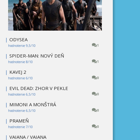
|
ODYSEA
1
hodnotenie 9,5/10
|
SPIDER-MAN: NOVÝ DEŇ
1
hodnotenie 8/10
|
KAVEJ 2
0
hodnotenie 6/10
|
EVIL DEAD: ZHOR V PEKLE
0
hodnotenie 6,5/10
|
MIMONI A MONŠTRÁ
0
hodnotenie 6,5/10
|
PRAMEŇ
0
hodnotenie 7/10
|
VAIANA / VAIANA