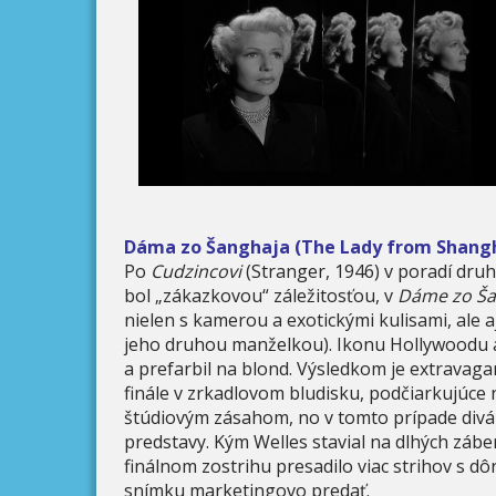
Dáma zo Šanghaja (The Lady from Shangh
Po
Cudzincovi
(Stranger, 1946) v poradí druh
bol „zákazkovou“ záležitosťou, v
Dáme zo Ša
nielen s kamerou a exotickými kulisami, ale
jeho druhou manželkou). Ikonu Hollywoodu a
a prefarbil na blond. Výsledkom je extravaga
finále v zrkadlovom bludisku, podčiarkujúce n
štúdiovým zásahom, no v tomto prípade divá
predstavy. Kým Welles stavial na dlhých zábe
finálnom zostrihu presadilo viac strihov s d
snímku marketingovo predať.