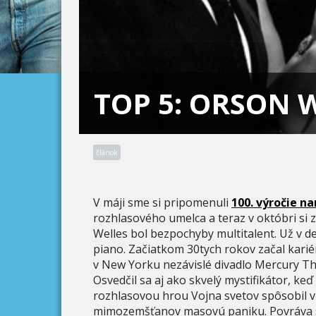
TOP 5: ORSON W
článok
V máji sme si pripomenuli
100. výročie n
rozhlasového umelca a teraz v októbri s
Welles bol bezpochyby multitalent. Už v de
piano. Začiatkom 30tych rokov začal kariér
v New Yorku nezávislé divadlo Mercury The
Osvedčil sa aj ako skvelý mystifikátor, k
rozhlasovou hrou Vojna svetov spôsobil v
mimozemšťanov masovú paniku. Povráva sa,