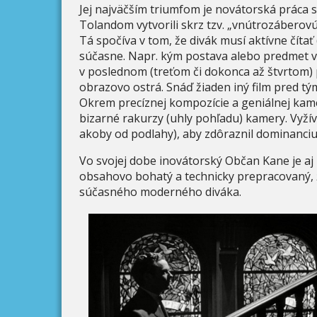
Jej najväčším triumfom je novátorská prác
Tolandom vytvorili skrz tzv. „vnútrozábero
Tá spočíva v tom, že divák musí aktívne čítať 
súčasne. Napr. kým postava alebo predmet v 
v poslednom (treťom či dokonca až štvrtom)
obrazovo ostrá. Snáď žiaden iný film pred 
Okrem precíznej kompozície a geniálnej kamer
bizarné rakurzy (uhly pohľadu) kamery. Vyžív
akoby od podlahy), aby zdôraznil dominanciu
Vo svojej dobe inovátorský Občan Kane je aj
obsahovo bohatý a technicky prepracovaný, že
súčasného moderného diváka.