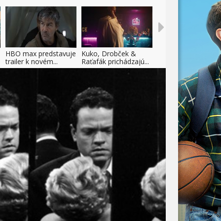
HBO max predstavuje
Kuko, Drobček &
trailer k novém...
Raťafák prichádzajú...