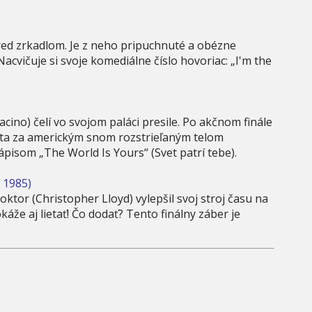
pred zrkadlom. Je z neho pripuchnuté a obézne
cvičuje si svoje komediálne číslo hovoriac: „I'm the
ino) čelí vo svojom paláci presile. Po akčnom finále
 cesta za americkým snom rozstrieľaným telom
ápisom „The World Is Yours“ (Svet patrí tebe).
 1985)
tor (Christopher Lloyd) vylepšil svoj stroj času na
áže aj lietať! Čo dodať? Tento finálny záber je