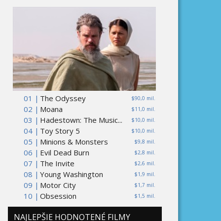
01 |
The Odyssey
$90,0 mil.
02 |
Moana
$11,0 mil.
03 |
Hadestown: The Music...
$10,0 mil.
04 |
Toy Story 5
$10,0 mil.
05 |
Minions & Monsters
$9,8 mil.
06 |
Evil Dead Burn
$2,8 mil.
07 |
The Invite
$2,6 mil.
08 |
Young Washington
$1,9 mil.
09 |
Motor City
$1,7 mil.
10 |
Obsession
$1,5 mil.
NAJLEPŠIE HODNOTENÉ FILMY