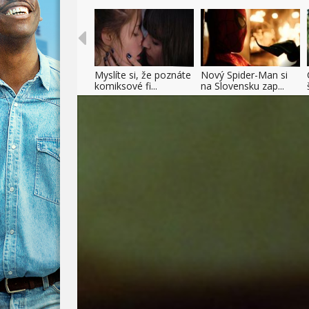
Myslíte si, že poznáte
Nový Spider-Man si
komiksové fi...
na Slovensku zap...