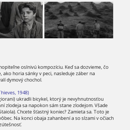
piteľne oslnivú kompozíciu. Keď sa dozvieme, čo
 ako horia sánky v peci, nasleduje záber na
alí dymový chochol.
 Thieves, 1948)
orani) ukradli bicykel, ktorý je nevyhnutnosťou
aní zlodeja sa napokon sám stane zlodejom. Všade
aiola). Chcete šťastný koniec? Zamieta sa. Toto je
vôbec. Na konci obaja zahanbení a so slzami v očiach
zútešnosť.