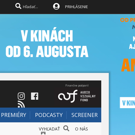
PRIHLÁSENIE
Finančne podporil
PREMIÉRY
PODCASTY
SCREENER
VYHĽADAŤ
O NÁS