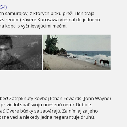
954)
h samurajov, z ktorých bitku prežili len traja
(rozšírenom) závere Kurosawa vtesnal do jedného
na kopci s vyčnievajúcimi mečmi.
vôbec! Zatrpknutý kovboj Ethan Edwards (John Wayne)
priviedol späť svoju unesenú neter Debbie.
ať. Dvere búdky sa zatvárajú. Za ním aj za jeho
zne veci a niekedy jedna negarantuje druhú...