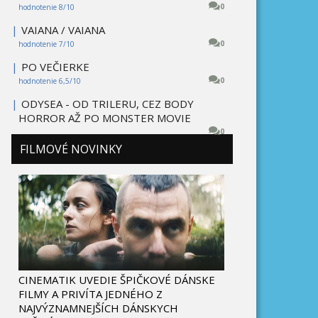
0
hodnotenie 8/10
|
VAIANA / VAIANA
0
hodnotenie 7/10
|
PO VEČIERKE
0
hodnotenie 6,5/10
|
ODYSEA - OD TRILERU, CEZ BODY
HORROR AŽ PO MONSTER MOVIE
0
FILMOVÉ NOVINKY
CINEMATIK UVEDIE ŠPIČKOVÉ DÁNSKE
FILMY A PRIVÍTA JEDNÉHO Z
NAJVÝZNAMNEJŠÍCH DÁNSKYCH