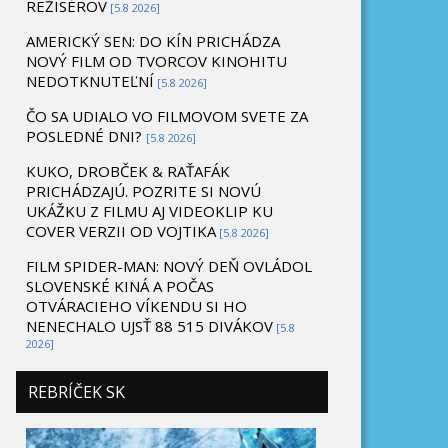
REŽISÉROV
[5.8 2026]
AMERICKÝ SEN: DO KÍN PRICHÁDZA
NOVÝ FILM OD TVORCOV KINOHITU
NEDOTKNUTEĽNÍ
[5.8 2026]
ČO SA UDIALO VO FILMOVOM SVETE ZA
POSLEDNÉ DNI?
[5.8 2026]
KUKO, DROBČEK & RAŤAFÁK
PRICHÁDZAJÚ. POZRITE SI NOVÚ
UKÁŽKU Z FILMU AJ VIDEOKLIP KU
COVER VERZII OD VOJTIKA
[5.8 2026]
FILM SPIDER-MAN: NOVÝ DEŇ OVLÁDOL
SLOVENSKÉ KINÁ A POČAS
OTVÁRACIEHO VÍKENDU SI HO
NENECHALO UJSŤ 88 515 DIVÁKOV
[5.8
2026]
REBRÍČEK SK