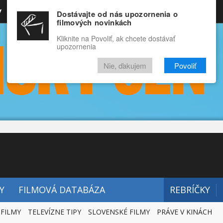
y
Rozprávky
Funny
Docu
Dostávajte od nás upozornenia o
filmových novinkách
RECENZIE
VIDEÁ
FILMY
Kliknite na Povoliť, ak chcete dostávať
upozornenia
Nie, ďakujem
Povoliť
Y
FILMOVÁ DATABÁZA
REBRÍČKY
 FILMY
TELEVÍZNE TIPY
SLOVENSKÉ FILMY
PRÁVE V KINÁCH