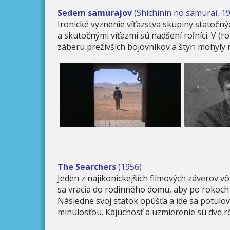
Sedem samurajov
(Shichinin no samurai, 1
Ironické vyznenie víťazstva skupiny statočnýc
a skutočnými víťazmi sú nadšení roľníci. V 
záberu preživších bojovníkov a štyri mohyly 
The Searchers
(1956)
Jeden z najikonickejších filmových záverov 
sa vracia do rodinného domu, aby po rokoch 
Následne svoj statok opúšťa a ide sa potulov
minulosťou. Kajúcnosť a uzmierenie sú dve rô