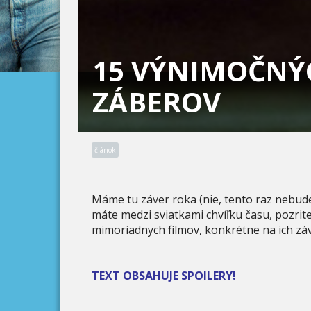
15 VÝNIMOČNÝ
ZÁBEROV
článok
Máme tu záver roka (nie, tento raz nebud
máte medzi sviatkami chvíľku času, pozrit
mimoriadnych filmov, konkrétne na ich zá
TEXT OBSAHUJE SPOILERY!