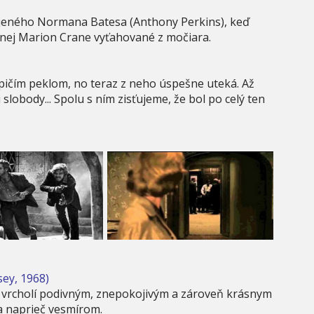
jeného Normana Batesa (Anthony Perkins), keď
enej Marion Crane vyťahované z močiara.
opičím peklom, no teraz z neho úspešne uteká. Až
lobody... Spolu s ním zisťujeme, že bol po celý ten
sey, 1968)
 vrcholí podivným, znepokojivým a zároveň krásnym
a naprieč vesmírom.