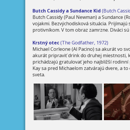
Butch Cassidy a Sundance Kid
(Butch Cassi
Butch Cassidy (Paul Newman) a Sundance (Rob
vojakmi. Bezvýchodisková situácia. Prijímajú
protivníkom. V tom obraz zamrzne. Diváci sú t
Krstný otec
(The Godfather, 1972)
Michael Corleone (Al Pacino) sa akurát vo svo
akurát pripraviť drink do druhej miestnosti
prichádzajú gratulovať jeho najbližší rodinní 
Kay sa pred Michaelom zatvárajú dvere, a to
sveta.