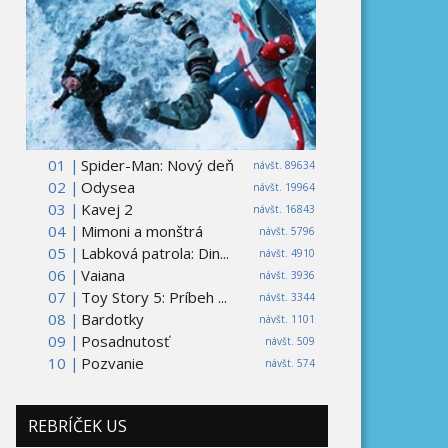
01 |
Spider-Man: Nový deň
návšt. 89634
02 |
Odysea
návšt. 19964
03 |
Kavej 2
návšt. 16843
04 |
Mimoni a monštrá
návšt. 5796
05 |
Labková patrola: Din...
návšt. 4910
06 |
Vaiana
návšt. 3936
07 |
Toy Story 5: Príbeh ...
návšt. 3344
08 |
Bardotky
návšt. 1101
09 |
Posadnutosť
návšt. 509
10 |
Pozvanie
návšt. 574
REBRÍČEK US