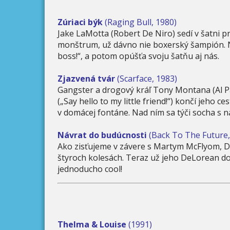
Zúriaci býk
(Raging Bull, 1980)
Jake LaMotta (Robert De Niro) sedí v šatni 
monštrum, už dávno nie boxerský šampión. Na
boss!“, a potom opúšťa svoju šatňu aj nás.
Zjazvená tvár
(Scarface, 1983)
Gangster a drogový kráľ Tony Montana (Al Pac
(„Say hello to my little friend!“) končí jeho
v domácej fontáne. Nad ním sa týči socha s n
Návrat do budúcnosti
(Back To The Future,
Ako zisťujeme v závere s Martym McFlyom, Dok
štyroch kolesách. Teraz už jeho DeLorean dok
jednoducho cool!
Thelma & Louise
(1991)