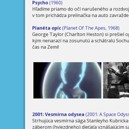
Psycho
(1960)
Hľadíme priamo do očí narušeného a rozdvo
v tom prichádza prelínačka na auto zavražd
Planéta opíc
(Planet Of The Apes, 1968)
George Taylor (Charlton Heston) si prešiel 
kým nenarazí na zosunutú a schátralú Sochu s
čas na Zemi!
2001: Vesmírna odysea
(2001: A Space Odys
Strhujúca vesmírna sága Stanleyho Kubricka
záberom (hviezdneho) dieťaťa vznášajúcim s