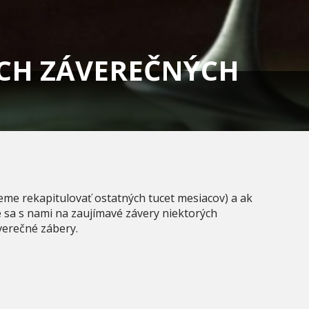
CH ZÁVEREČNÝCH
eme rekapitulovať ostatných tucet mesiacov) a ak
e sa s nami na zaujímavé závery niektorých
verečné zábery.