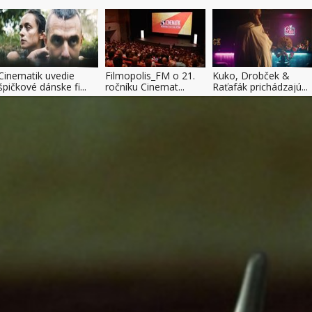
Cinematik uvedie
Filmopolis_FM o 21.
Kuko, Drobček &
špičkové dánske fi...
ročníku Cinemat...
Raťafák prichádzajú...