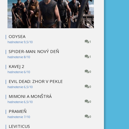
|
ODYSEA
1
hodnotenie 9,5/10
|
SPIDER-MAN: NOVÝ DEŇ
1
hodnotenie 8/10
|
KAVEJ 2
0
hodnotenie 6/10
|
EVIL DEAD: ZHOR V PEKLE
0
hodnotenie 6,5/10
|
MIMONI A MONŠTRÁ
0
hodnotenie 6,5/10
|
PRAMEŇ
0
hodnotenie 7/10
|
LEVITICUS