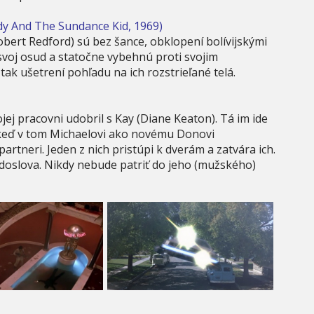
dy And The Sundance Kid, 1969)
ert Redford) sú bez šance, obklopení bolívijskými
 svoj osud a statočne vybehnú proti svojim
ak ušetrení pohľadu na ich rozstrieľané telá.
jej pracovni udobril s Kay (Diane Keaton). Tá im ide
, keď v tom Michaelovi ako novému Donovi
partneri. Jeden z nich pristúpi k dverám a zatvára ich.
 doslova. Nikdy nebude patriť do jeho (mužského)