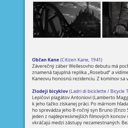
Občan Kane
(Citizen Kane, 1941)
Záverečný záber Wellesovho debutu má pocho
znamená tajuplná replika „Rosebud“ a vidíme,
Kaneovu honosnú rezidenciu. Z komínov sa v
Zlodeji bicyklov
(Ladri di biciclette / Bicycle
Lepičovi plagátov Antoniovi (Lamberto Maggi
k jeho ťažko získanej práci. Po márnom hľad
ho sprevádza jeho 8-ročný syn Bruno (Enzo St
jeden z najdepresívnejších filmových koncov 
vkráčajú medzi zástupy nezamestnaných. Be