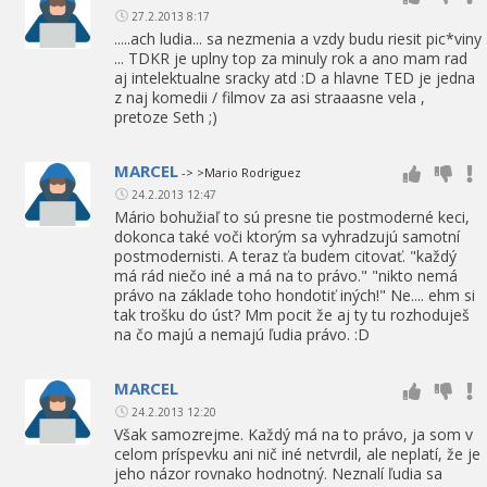
27.2.2013 8:17
.....ach ludia... sa nezmenia a vzdy budu riesit pic*viny
... TDKR je uplny top za minuly rok a ano mam rad
aj intelektualne sracky atd :D a hlavne TED je jedna
z naj komedii / filmov za asi straaasne vela ,
pretoze Seth ;)
MARCEL
-> >Mario Rodriguez
24.2.2013 12:47
Mário bohužiaľ to sú presne tie postmoderné keci,
dokonca také voči ktorým sa vyhradzujú samotní
postmodernisti. A teraz ťa budem citovať. "každý
má rád niečo iné a má na to právo." "nikto nemá
právo na základe toho hondotiť iných!" Ne.... ehm si
tak trošku do úst? Mm pocit že aj ty tu rozhoduješ
na čo majú a nemajú ľudia právo. :D
MARCEL
24.2.2013 12:20
Však samozrejme. Každý má na to právo, ja som v
celom príspevku ani nič iné netvrdil, ale neplatí, že je
jeho názor rovnako hodnotný. Neznalí ľudia sa