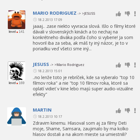
MARIO RODRIGUEZ
-> >JESUSS
18.2.2013 17:09
jaaaj.. .zase niekto vyvracia slová. Išlo o filmy ktoré
dávali v slovenských kinách a to nechaj na
level
141
konkrétneho diváka podľa čoho si vyberie! Ja som
hovoril iba za seba, ak máš ty iný názor, je to v
poriadku veď všetci sme iný...
JESUSS
-> >Mario Rodriguez
18.2.2013 15:01
..no lenže toto je rebríček, kde sa vyberalo "top 10
filmov roka" a nie "top 10 filmov roka, ktoré sa
level
169
oplatí vidieť v kine lebo majú super audio-vizuálne
efekty"
MARTIN
18.2.2013 10:17
Zdravim kinemu. Hlasoval som aj za filmy Deti
moje, Shame, Samsara, zaujimalo by ma kolko
hlasov dostali a na akom mieste sa umiestnili?