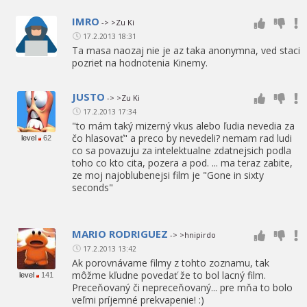
IMRO
-> >Zu Ki
17.2.2013 18:31
Ta masa naozaj nie je az taka anonymna, ved staci
pozriet na hodnotenia Kinemy.
JUSTO
-> >Zu Ki
17.2.2013 17:34
"to mám taký mizerný vkus alebo ľudia nevedia za
čo hlasovať" a preco by nevedeli? nemam rad ludi
level
62
co sa povazuju za intelektualne zdatnejsich podla
toho co kto cita, pozera a pod. ... ma teraz zabite,
ze moj najoblubenejsi film je "Gone in sixty
seconds"
MARIO RODRIGUEZ
-> >hnipirdo
17.2.2013 13:42
Ak porovnávame filmy z tohto zoznamu, tak
môžme kľudne povedať že to bol lacný film.
level
141
Preceňovaný či nepreceňovaný... pre mňa to bolo
veľmi príjemné prekvapenie! :)