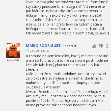
život? Menia jeho svetonázor? Ktoré sú formálne či
štylisticky prínosné kinematografii? NIE nie a ešte
pät krát nie. Babovresky skrátka nie sú rovnako
dobrým filmom ako Sladký život, Siedma pečať,
Hanekeho Láska, či Andersonov Majster a ak si
myslíš, že áno, len preto lebo sa ľuďom páčia a
hihňajú sa pri mene Šoustal a kopancoch do gulí,
tak nemá zmysel sa o viac o niečom baviť, že áno :)
MARIO RODRIGUEZ
-> >Marcel
23.2.2013 17:36
K tomuto poviem len tolko, každý má rád niečo iné
a má na to právo... a to nie sú žiadne postmoderné
level
141
keci ale fakt ktorý platí na celom svete a v každej
sfére. :)
Mám pocit že si divák bodobný tomu ktorý hovorí
že blokbastre sú najlepšie a neamerické filmy sú
nudné len ty patríš do opačnej skupiny... a obe
skupiny sú extrémom.
Myslím že netreba ľudom kázať čo potrebujú vidieť,
aké filmy majú pozerať a kladne hodnotiť, nech si
pozrie každý to čo považuje za vhodné... a nikto
nemá právo na základe toho hondotiť iných!!