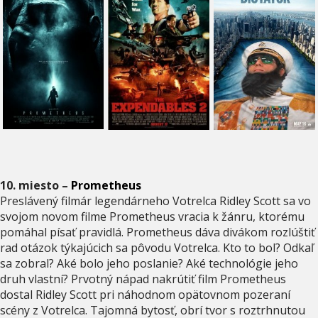
10. miesto –
Prometheus
Preslávený filmár legendárneho Votrelca Ridley Scott sa vo
svojom novom filme Prometheus vracia k žánru, ktorému
pomáhal písať pravidlá. Prometheus dáva divákom rozlúštiť
rad otázok týkajúcich sa pôvodu Votrelca. Kto to bol? Odkaľ
sa zobral? Aké bolo jeho poslanie? Aké technológie jeho
druh vlastní? Prvotný nápad nakrútiť film Prometheus
dostal Ridley Scott pri náhodnom opätovnom pozeraní
scény z Votrelca. Tajomná bytosť, obrí tvor s roztrhnutou