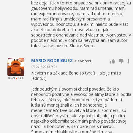
bez deja, tak v tomto pripade sa priklonim radsej ku
gaucovemu hollywoodu. Mam rad umenie, mam
rad experimentovanie, mam rad dobre remeslo,
mam rad filmy s umeleckym presahom a
vypovednou hodnotou, ale ak mi niekto bude klast
ako etalon dobreho filmove vkusu nejake
sebestredne onanovanie nad vlastnou tvorivostou v
podobe niecoho, v com sa nevyzna ani sam autor,
tak si radsej pustim Slunce Seno..
MARIO RODRIGUEZ
-> >Marcel
27.2.2013 9:05
Neviem na základe čoho to tvrdíš... ale je mi to
jedno. :)
level
141
Jednoduchým slovom si chcel povedať, že kto
nehodnotí pozitívne a vysoko tie filmy ktoré si podla
teba zaslúžia vysoké hodnotenie, tým pádom tí
ludia sú menej znalí a ich hodnotenie je
menejcenné?? Dve odvetvia ktoré si spomenul sú
dosť odlišné myslím, ale v praxi platí, ak ja platím
nejakého odborníka tak mám právo povedať svoj
názor a hondotenie, samozrejme s mierou.
Samozrejme blokbastre a poučné filmy sa