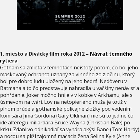
1. miesto a Divácky film roka 2012 –
Návrat temného
rytiera
Gotham sa zmieta v temnotách neistoty potom, čo bol jeho
maskovaný ochranca uznaný za vinného zo zločinu, ktorý
bol pre dobro ľudu uložený na jeho bedrá. Nedôveru v
Batmana a to čo predstavuje nahradila u väčšiny nenávisť a
pohŕdanie. Joker možno hnije v v kobke v Arkhamu, ale s
úsmevom na tvári. Lov na netopierieho muža je totiž v
plnom prúde a gothamské policajné zložky pod vedením
komisára Jima Gordona (Gary Oldman) nie sú to jediné čo
ide alteregu miliardára Bruce Wayna (Christian Bale) po
krku. Zdanlivo odnikadiaľ sa vynára akýsi Bane (Tom Hardy)
a nocou sa plíži tajomná mačacia žena Selina Kyle (Anne