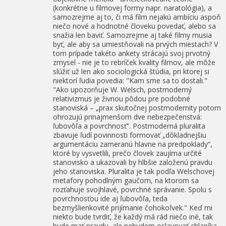
(konkrétne u filmovej formy napr. naratológia), a
samozrejme aj to, či má film nejakú ambíciu aspoň
niečo nové a hodnotné človeku povedať, alebo sa
snažia len baviť. Samozrejme aj také filmy musia
byť, ale aby sa umiestňovali na prvých miestach? V
tom prípade takéto ankety strácajú svoj prvotný
zmysel - nie je to rebríček kvality filmov, ale môže
slúžiť už len ako sociologická štúdia, pri ktorej si
niektorí ľudia povedia: "Kam sme sa to dostali."
"Ako upozorňuje W. Welsch, postmoderný
relativizmus je živnou pôdou pre podobné
stanoviská – „prax skutočnej postmodernity potom
ohrozujú prinajmenšom dve nebezpečenstvá:
ľubovôľa a povrchnosť“. Postmoderná pluralita
zbavuje ľudí povinnosti formovať „dôkladnejšiu
argumentáciu zameranú hlavne na predpoklady“,
ktoré by vysvetlili, prečo človek zaujíma určité
stanovisko a ukazovali by hlbšie založenú pravdu
jeho stanoviska. Pluralita je tak podľa Welschovej
metafory pohodlným gaučom, na ktorom sa
rozťahuje svojhlavé, povrchné správanie. Spolu s
povrchnosťou ide aj ľubovôľa, teda
bezmyšlienkovité prijímanie čohokoľvek." Keď mi
niekto bude tvrdiť, že každý má rád niečo iné, tak
bude mať pravdu, ale nebudem oslavovať chlapíka,