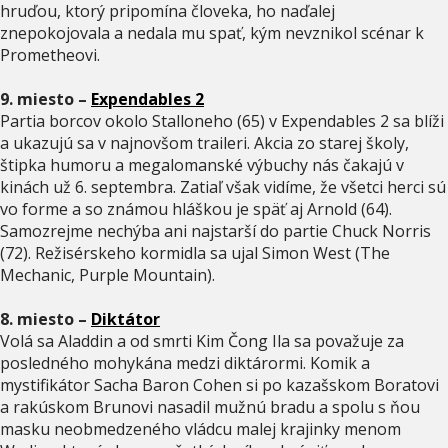
hruďou, ktorý pripomína človeka, ho naďalej
znepokojovala a nedala mu spať, kým nevznikol scénar k
Prometheovi.
9. miesto –
Expendables 2
Partia borcov okolo Stalloneho (65) v Expendables 2 sa blíži
a ukazujú sa v najnovšom traileri. Akcia zo starej školy,
štipka humoru a megalomanské výbuchy nás čakajú v
kinách už 6. septembra. Zatiaľ však vidíme, že všetci herci sú
vo forme a so známou hláškou je späť aj Arnold (64).
Samozrejme nechýba ani najstarší do partie Chuck Norris
(72). Režisérskeho kormidla sa ujal Simon West (The
Mechanic, Purple Mountain).
8. miesto –
Diktátor
Volá sa Aladdin a od smrti Kim Čong Ila sa považuje za
posledného mohykána medzi diktárormi. Komik a
mystifikátor Sacha Baron Cohen si po kazašskom Boratovi
a rakúskom Brunovi nasadil mužnú bradu a spolu s ňou
masku neobmedzeného vládcu malej krajinky menom