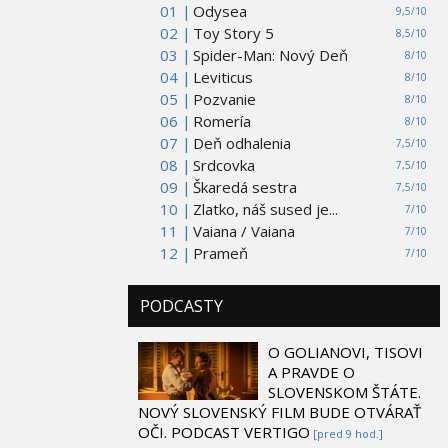
01 |
Odysea
9,5/10
02 |
Toy Story 5
8,5/10
03 |
Spider-Man: Nový Deň
8/10
04 |
Leviticus
8/10
05 |
Pozvanie
8/10
06 |
Romería
8/10
07 |
Deň odhalenia
7,5/10
08 |
Srdcovka
7,5/10
09 |
Škaredá sestra
7,5/10
10 |
Zlatko, náš sused je...
7/10
11 |
Vaiana / Vaiana
7/10
12 |
Prameň
7/10
PODCASTY
O GOLIANOVI, TISOVI
A PRAVDE O
SLOVENSKOM ŠTÁTE.
NOVÝ SLOVENSKÝ FILM BUDE OTVÁRAŤ
OČI. PODCAST VERTIGO
[pred 9 hod.]