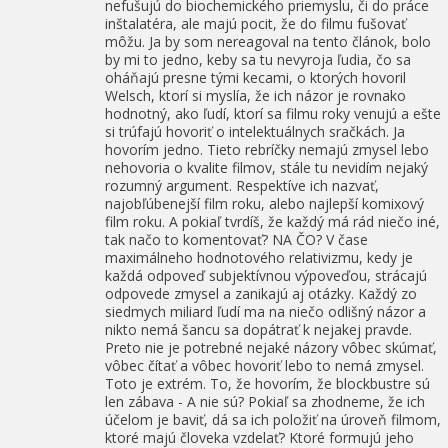
nefušujú do biochemického priemyslu, či do práce
inštalatéra, ale majú pocit, že do filmu fušovať
môžu. Ja by som nereagoval na tento článok, bolo
by mi to jedno, keby sa tu nevyroja ľudia, čo sa
oháňajú presne tými kecami, o ktorých hovoril
Welsch, ktorí si myslía, že ich názor je rovnako
hodnotný, ako ľudí, ktorí sa filmu roky venujú a ešte
si trúfajú hovoriť o intelektuálnych sračkách. Ja
hovorím jedno. Tieto rebríčky nemajú zmysel lebo
nehovoria o kvalite filmov, stále tu nevidím nejaký
rozumný argument. Respektíve ich nazvať,
najobľúbenejší film roku, alebo najlepší komixový
film roku. A pokiaľ tvrdíš, že každý má rád niečo iné,
tak načo to komentovať? NA ČO? V čase
maximálneho hodnotového relativizmu, kedy je
každá odpoveď subjektívnou výpoveďou, strácajú
odpovede zmysel a zanikajú aj otázky. Každý zo
siedmych miliard ľudí ma na niečo odlišný názor a
nikto nemá šancu sa dopátrať k nejakej pravde.
Preto nie je potrebné nejaké názory vôbec skúmať,
vôbec čítať a vôbec hovoriť lebo to nemá zmysel.
Toto je extrém. To, že hovorím, že blockbustre sú
len zábava - A nie sú? Pokiaľ sa zhodneme, že ich
účelom je baviť, dá sa ich položiť na úroveň filmom,
ktoré majú človeka vzdelať? Ktoré formujú jeho