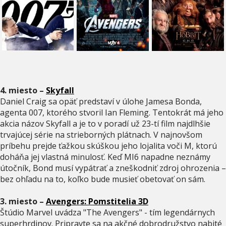
4. miesto –
Skyfall
Daniel Craig sa opäť predstaví v úlohe Jamesa Bonda,
agenta 007, ktorého stvoril Ian Fleming. Tentokrát má jeho
akcia názov Skyfall a je to v poradí už 23-tí film najdlhšie
trvajúcej série na strieborných plátnach. V najnovšom
príbehu prejde ťažkou skúškou jeho lojalita voči M, ktorú
doháňa jej vlastná minulosť. Keď MI6 napadne neznámy
útočník, Bond musí vypátrať a zneškodniť zdroj ohrozenia –
bez ohľadu na to, koľko bude musieť obetovať on sám.
3. miesto –
Avengers: Pomstitelia 3D
Štúdio Marvel uvádza "The Avengers" - tím legendárnych
superhrdinov. Pripravte sa na akčné dobrodružstvo nabité