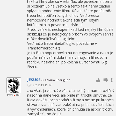
takéto filmy aké sú v rebríčku. ale povedzme doma
si pozriem úplne všetko a tento fakt nemá žiaden
vplyv na hodnotenie filmu. Rôzne žánre podľa mňa
treba hondotiť z rôznych uhlov. Veď predsa
nemôžeme hodnotiť akčné scifi tými istými
kritériami ako povedzme, drámu.
Preto veľakrát nechápem keď keď nejaký film úplne
skritizujú že je nelogický a pritom vo svojom žánri si
môže dovoliť byť nelogickým.
Veď načo treba hľadať logiku povedzme v
Transformeroch?! :)
Je to čistá popcornovka na odreagovanie a na to je
podľa mňa veľmi dobrá, ale v mojom filmovom
rebríčku nesiaha ani po kolená Burtonovmu Big
Fish-u.
JESUSS
-> >Mario Rodriguez
19.2.2013 16:17
..no však ja viem, že všetci sme iný a máme rozličný
názor na dané veci, ale príde mi trochu smutné, že
level
169
ľudia dokážu oceniť takéto filmy a nie tie pri ktorých
si tvorcovia dajú viac záležať na príbehu, zápletkách
a vyvrcholeniach, ktoré ich prinútia sa aspoň trochu
zamyslieť.....no čo už