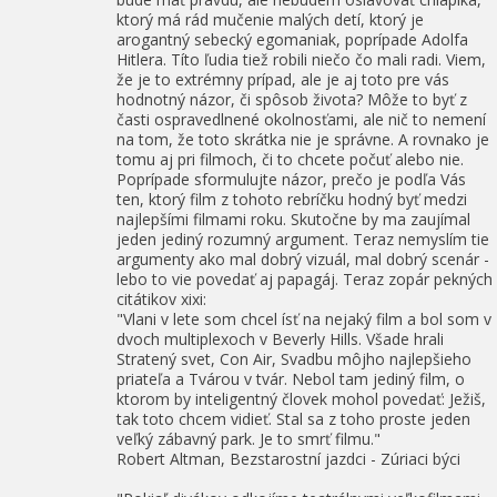
ktorý má rád mučenie malých detí, ktorý je
arogantný sebecký egomaniak, poprípade Adolfa
Hitlera. Títo ľudia tiež robili niečo čo mali radi. Viem,
že je to extrémny prípad, ale je aj toto pre vás
hodnotný názor, či spôsob života? Môže to byť z
časti ospravedlnené okolnosťami, ale nič to nemení
na tom, že toto skrátka nie je správne. A rovnako je
tomu aj pri filmoch, či to chcete počuť alebo nie.
Poprípade sformulujte názor, prečo je podľa Vás
ten, ktorý film z tohoto rebríčku hodný byť medzi
najlepšími filmami roku. Skutočne by ma zaujímal
jeden jediný rozumný argument. Teraz nemyslím tie
argumenty ako mal dobrý vizuál, mal dobrý scenár -
lebo to vie povedať aj papagáj. Teraz zopár pekných
citátikov xixi:
"Vlani v lete som chcel ísť na nejaký film a bol som v
dvoch multiplexoch v Beverly Hills. Všade hrali
Stratený svet, Con Air, Svadbu môjho najlepšieho
priateľa a Tvárou v tvár. Nebol tam jediný film, o
ktorom by inteligentný človek mohol povedať: Ježiš,
tak toto chcem vidieť. Stal sa z toho proste jeden
veľký zábavný park. Je to smrť filmu."
Robert Altman, Bezstarostní jazdci - Zúriaci býci