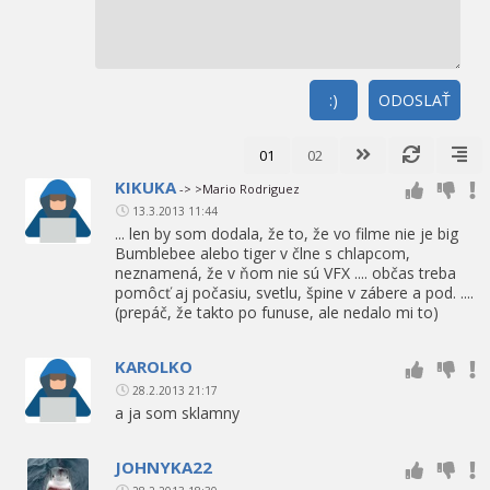
:)
ODOSLAŤ
01
02
KIKUKA
-> >Mario Rodriguez
13.3.2013 11:44
... len by som dodala, že to, že vo filme nie je big
Bumblebee alebo tiger v člne s chlapcom,
neznamená, že v ňom nie sú VFX .... občas treba
pomôcť aj počasiu, svetlu, špine v zábere a pod. ....
(prepáč, že takto po funuse, ale nedalo mi to)
KAROLKO
28.2.2013 21:17
a ja som sklamny
JOHNYKA22