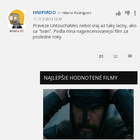
HNIPIRDO
-> >Mario Rodriguez
17.2.2013 12:47
Praveze Untouchables nebol vraj az taky lacny, ako
sa "tvari". Podla mna najprecenovanejsi film za
level
80
posledne roky.
01
02
NAJLEPŠIE HODNOTENÉ FILMY