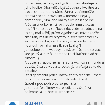
porovnávať nedajú, ale typ filmu nerozhoduje o
jeho kvalite. Oba môžu byť zábavné a kvalitné ale
treba ich hodnotiť v rámci žánru. Veď nemôžeš
predsa hodnotiť rovnako X-menov a nejaký
prírodopisný film lebo každý slúži na niečo iné.
A čo sa týka komentárov... podla mna diskusia
neslúži na to aby sa človek dozvedel pravdu, ale na
to aby mal každý právo vyjadriť svoj názor keďže
sme taký rozdielny a týmto je svet rôznofarebný.
Vieš si predsatviť ako by to vyzeralo keby všetci
hodnotili rovnako na základe kvality??
Ja osobne som zvedavý na názor iných a o to viac
keď je iný ako môj, pomáha to získať nadhlad na
filmom. :)
A poviem pravdu, nemám rád takých čo sem prídu a
považujú sa za viac ako ostatný... a vŕtajú sa tu do
detailov.
Stačí spomenúť jeden: názov tohto rebríčka... mám
pocit že je správny a tiež si dovolím tvrdiť že
čitatelia pochopili o čo sa jedná. :)
Je to rebríček filmov ktoré ludia považujú za
najlepšie tak o čom tu trepeme??
DILLINGER