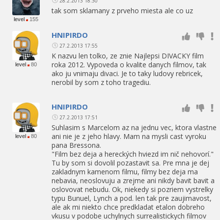
28.2.2013 18:30
tak som sklamany z prveho miesta ale co uz
level
155
HNIPIRDO
27.2.2013 17:55
K nazvu len tolko, ze znie Najlepsi DIVACKY film
roka 2012. Vypoveda o kvalite danych filmov, tak
level
80
ako ju vnimaju divaci. Je to taky ludovy rebricek,
nerobil by som z toho tragediu.
HNIPIRDO
27.2.2013 17:51
Suhlasim s Marcelom az na jednu vec, ktora vlastne
ani nie je z jeho hlavy. Mam na mysli cast vyroku
level
80
pana Bressona.
"Film bez deja a hereckých hviezd im nič nehovorí."
Tu by som si dovolil pozastavit sa. Pre mna je dej
zakladnym kamenom filmu, filmy bez deja ma
nebavia, neoslovuju a zrejme ani nikdy bavit bavit a
oslovovat nebudu. Ok, niekedy si pozriem vystrelky
typu Bunuel, Lynch a pod. len tak pre zaujimavost,
ale ak mi niekto chce predkladat etalon dobreho
vkusu v podobe uchylnych surrealistickych filmov