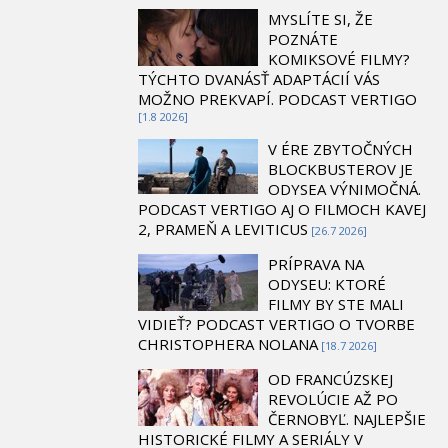
MYSLÍTE SI, ŽE
POZNÁTE
KOMIKSOVÉ FILMY?
TÝCHTO DVANÁSŤ ADAPTÁCIÍ VÁS
MOŽNO PREKVAPÍ. PODCAST VERTIGO
[1.8 2026]
V ÉRE ZBYTOČNÝCH
BLOCKBUSTEROV JE
ODYSEA VÝNIMOČNÁ.
PODCAST VERTIGO AJ O FILMOCH KAVEJ
2, PRAMEŇ A LEVITICUS
[26.7 2026]
PRÍPRAVA NA
ODYSEU: KTORÉ
FILMY BY STE MALI
VIDIEŤ? PODCAST VERTIGO O TVORBE
CHRISTOPHERA NOLANA
[18.7 2026]
OD FRANCÚZSKEJ
REVOLÚCIE AŽ PO
ČERNOBYĽ. NAJLEPŠIE
HISTORICKÉ FILMY A SERIÁLY V