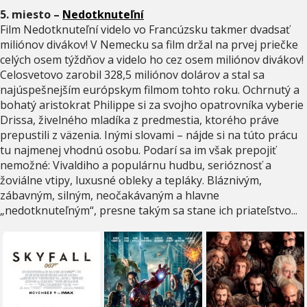
5. miesto –
Nedotknuteľní
Film Nedotknuteľní videlo vo Francúzsku takmer dvadsať
miliónov divákov! V Nemecku sa film držal na prvej priečke
celých osem týždňov a videlo ho cez osem miliónov divákov!
Celosvetovo zarobil 328,5 miliónov dolárov a stal sa
najúspešnejším európskym filmom tohto roku. Ochrnutý a
bohatý aristokrat Philippe si za svojho opatrovníka vyberie
Drissa, živelného mladíka z predmestia, ktorého práve
prepustili z väzenia. Inými slovami – nájde si na túto prácu
tu najmenej vhodnú osobu. Podarí sa im však prepojiť
nemožné: Vivaldiho a populárnu hudbu, serióznosť a
žoviálne vtipy, luxusné obleky a tepláky. Bláznivým,
zábavným, silným, neočakávaným a hlavne
„nedotknuteľným“, presne takým sa stane ich priateľstvo...