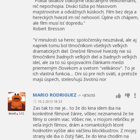
"Pokiaľ divákov odkojíme teatrálnymi veľkofilmami,
nič nepochopia. Diváci túžia po hlasovom
majstrovstve a odvážnych kúskoch. Film bez deja a
hereckých hviezd im nič nehovorí. Úplne ich chápem,
ale film musí ísť dopredu."
Robert Bresson
"V minulosti sa herec spoločensky neuznával, ale aj
napriek tomu bol tlmočníkom všetkých veľkých
dramatických diel. Dnešné filmové hviezdy nie sú
tlmočníkmi žiadnych veľkých diel a žiadnych veľkých
ideí, ale za to sú spojovacími článkami medzi
priemerným človekom a svetom "velikánov". To je
ich vlastná funkcia.... Oni sú pre nich svätí, a pretože
majú úspech, stelesňujú životnú nor
MARIO RODRIGUEZ
-> >JESUSS
19.2.2013 18:23
Zas tak to nie je... to že do kina idem iba na
konkrétné filmové žánre, vôbec neznamená že tie
level
141
filmy si cením viac. Vôbec nie, v mojom rebríčku je
veľa iných filmov, drám a romantických ktoré
hodnotím vyššie ako väčšinu blockbustrov. Z mojej
strany ide iba o čistý fakt, že do kina chodím na