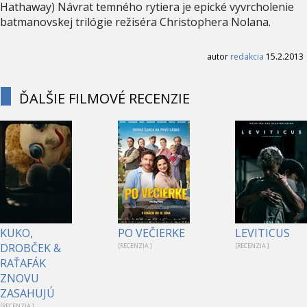
Hathaway) Návrat temného rytiera je epické vyvrcholenie
batmanovskej trilógie režiséra Christophera Nolana.
autor
redakcia
15.2.2013
ĎALŠIE FILMOVÉ RECENZIE
KUKO,
PO VEČIERKE
LEVITICUS
DROBČEK &
[RECENZIA ]
[RECENZIA ]
RAŤAFÁK
ZNOVU
ZASAHUJÚ
[RECENZIA ]