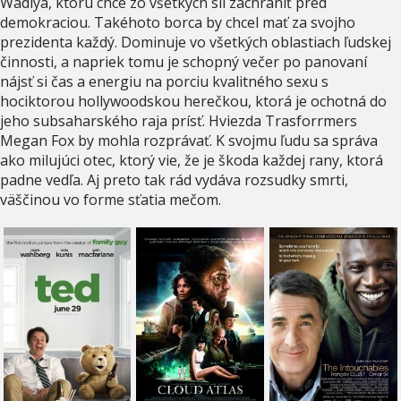
Wadiya, ktorú chce zo všetkých síl zachrániť pred
demokraciou. Takéhoto borca by chcel mať za svojho
prezidenta každý. Dominuje vo všetkých oblastiach ľudskej
činnosti, a napriek tomu je schopný večer po panovaní
nájsť si čas a energiu na porciu kvalitného sexu s
hociktorou hollywoodskou herečkou, ktorá je ochotná do
jeho subsaharského raja prísť. Hviezda Trasforrmers
Megan Fox by mohla rozprávať. K svojmu ľudu sa správa
ako milujúci otec, ktorý vie, že je škoda každej rany, ktorá
padne vedľa. Aj preto tak rád vydáva rozsudky smrti,
väščinou vo forme sťatia mečom.