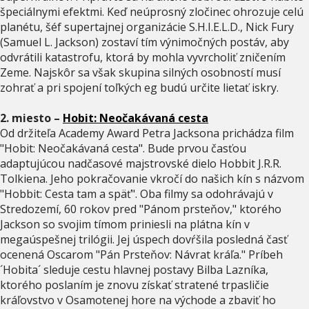
špeciálnymi efektmi. Keď neúprosný zločinec ohrozuje celú
planétu, šéf supertajnej organizácie S.H.I.E.L.D., Nick Fury
(Samuel L. Jackson) zostaví tím výnimočných postáv, aby
odvrátili katastrofu, ktorá by mohla vyvrcholiť zničením
Zeme. Najskôr sa však skupina silných osobností musí
zohrať a pri spojení toľkých eg budú určite lietať iskry.
2. miesto –
Hobit: Neočakávaná cesta
Od držiteľa Academy Award Petra Jacksona prichádza film
"Hobit: Neočakávaná cesta". Bude prvou časťou
adaptujúcou nadčasové majstrovské dielo Hobbit J.R.R.
Tolkiena. Jeho pokračovanie vkročí do našich kín s názvom
"Hobbit: Cesta tam a späť". Oba filmy sa odohrávajú v
Stredozemí, 60 rokov pred "Pánom prsteňov," ktorého
Jackson so svojim tímom priniesli na plátna kín v
megaúspešnej trilógii. Jej úspech dovŕšila posledná časť
ocenená Oscarom "Pán Prsteňov: Návrat kráľa." Príbeh
´Hobita´ sleduje cestu hlavnej postavy Bilba Lazníka,
ktorého poslaním je znovu získať stratené trpasličie
kráľovstvo v Osamotenej hore na východe a zbaviť ho