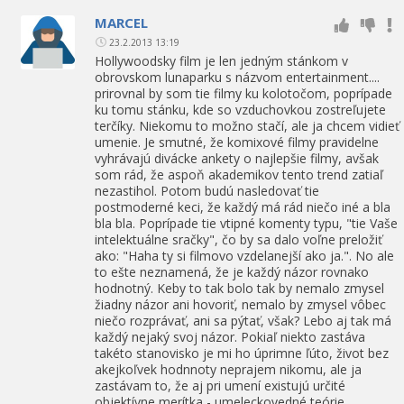
MARCEL
23.2.2013 13:19
Hollywoodsky film je len jedným stánkom v
obrovskom lunaparku s názvom entertainment....
prirovnal by som tie filmy ku kolotočom, poprípade
ku tomu stánku, kde so vzduchovkou zostreľujete
terčíky. Niekomu to možno stačí, ale ja chcem vidieť
umenie. Je smutné, že komixové filmy pravidelne
vyhrávajú divácke ankety o najlepšie filmy, avšak
som rád, že aspoň akademikov tento trend zatiaľ
nezastihol. Potom budú nasledovať tie
postmoderné keci, že každý má rád niečo iné a bla
bla bla. Poprípade tie vtipné komenty typu, "tie Vaše
intelektuálne sračky", čo by sa dalo voľne preložiť
ako: "Haha ty si filmovo vzdelanejší ako ja.". No ale
to ešte neznamená, že je každý názor rovnako
hodnotný. Keby to tak bolo tak by nemalo zmysel
žiadny názor ani hovoriť, nemalo by zmysel vôbec
niečo rozprávať, ani sa pýtať, však? Lebo aj tak má
každý nejaký svoj názor. Pokiaľ niekto zastáva
takéto stanovisko je mi ho úprimne ľúto, život bez
akejkoľvek hodnnoty neprajem nikomu, ale ja
zastávam to, že aj pri umení existujú určité
objektívne merítka - umeleckovedné teórie