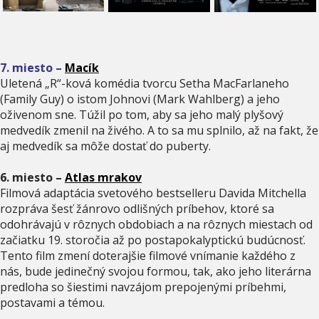
7. miesto
–
Macík
Uletená „R“-ková komédia tvorcu Setha MacFarlaneho
(Family Guy) o istom Johnovi (Mark Wahlberg) a jeho
oživenom sne. Túžil po tom, aby sa jeho malý plyšový
medvedík zmenil na živého. A to sa mu splnilo, až na fakt, že
aj medvedík sa môže dostať do puberty.
6. miesto –
Atlas mrakov
Filmová adaptácia svetového bestselleru Davida Mitchella
rozpráva šesť žánrovo odlišných príbehov, ktoré sa
odohrávajú v rôznych obdobiach a na rôznych miestach od
začiatku 19. storočia až po postapokalyptickú budúcnosť.
Tento film zmení doterajšie filmové vnímanie každého z
nás, bude jedinečný svojou formou, tak, ako jeho literárna
predloha so šiestimi navzájom prepojenými príbehmi,
postavami a témou.