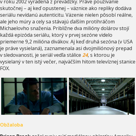
v roku 2002 vyradená z prevádzky. Práve používanie
skutočnej – aj keď opustenej – väznice ako repliky dodáva
seriálu nevídanú autenticitu. Väzenie nielen pôsobí reálne,
ale jeho múry a cely sa stávajú ďalším protihráčom
Michaelovho snaženia. Približne dva milióny dolárov stojí
každá epizóda seriálu, ktorý v prvej sezóne videlo
priemerne 9,2 milióna divákov. Aj keď druhá sezóna (v USA
je práve vysielaná), zaznamenala asi dvojmiliónový prepad
v sledovanosti, je seriál vedľa stálice
24
, s ktorou je
vysielaný v ten istý večer, najväčším hitom televíznej stanice
FOX.
Obžaloba