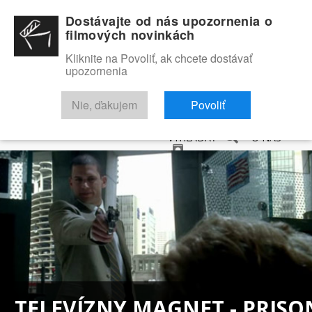
Dostávajte od nás upozornenia o
filmových novinkách
Kliknite na Povoliť, ak chcete dostávať
upozornenia
NOVINKY
RECENZIE
TRAILERY
FILMOVÁ DATABÁZA
Nie, ďakujem
Povoliť
VYHĽADAŤ
O NÁS
TELEVÍZNY MAGNET - PRISO