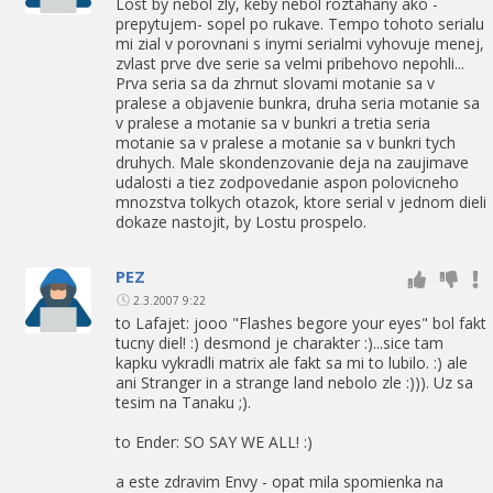
Lost by nebol zly, keby nebol roztahany ako -
prepytujem- sopel po rukave. Tempo tohoto serialu
mi zial v porovnani s inymi serialmi vyhovuje menej,
zvlast prve dve serie sa velmi pribehovo nepohli...
Prva seria sa da zhrnut slovami motanie sa v
pralese a objavenie bunkra, druha seria motanie sa
v pralese a motanie sa v bunkri a tretia seria
motanie sa v pralese a motanie sa v bunkri tych
druhych. Male skondenzovanie deja na zaujimave
udalosti a tiez zodpovedanie aspon polovicneho
mnozstva tolkych otazok, ktore serial v jednom dieli
dokaze nastojit, by Lostu prospelo.
PEZ
2.3.2007 9:22
to Lafajet: jooo "Flashes begore your eyes" bol fakt
tucny diel! :) desmond je charakter :)...sice tam
kapku vykradli matrix ale fakt sa mi to lubilo. :) ale
ani Stranger in a strange land nebolo zle :))). Uz sa
tesim na Tanaku ;).
to Ender: SO SAY WE ALL! :)
a este zdravim Envy - opat mila spomienka na