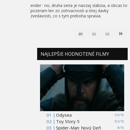
ender : no, druha seria je naozaj slabsia, a obcas to
pozeram len zo zotrvacnosti a istej davky
zvedavosti, co s tym preboha spravia.
01
02
03
NAJLEPŠIE HODNOTENÉ FILMY
01 |
Odysea
9,5/10
02 |
Toy Story 5
8,5/10
03 |
Spider-Man: Nový Deň
8/10