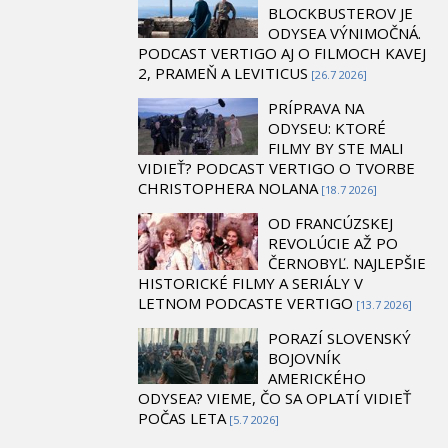
BLOCKBUSTEROV JE
ODYSEA VÝNIMOČNÁ.
PODCAST VERTIGO AJ O FILMOCH KAVEJ
2, PRAMEŇ A LEVITICUS
[26.7 2026]
PRÍPRAVA NA
ODYSEU: KTORÉ
FILMY BY STE MALI
VIDIEŤ? PODCAST VERTIGO O TVORBE
CHRISTOPHERA NOLANA
[18.7 2026]
OD FRANCÚZSKEJ
REVOLÚCIE AŽ PO
ČERNOBYĽ. NAJLEPŠIE
HISTORICKÉ FILMY A SERIÁLY V
LETNOM PODCASTE VERTIGO
[13.7 2026]
PORAZÍ SLOVENSKÝ
BOJOVNÍK
AMERICKÉHO
ODYSEA? VIEME, ČO SA OPLATÍ VIDIEŤ
POČAS LETA
[5.7 2026]