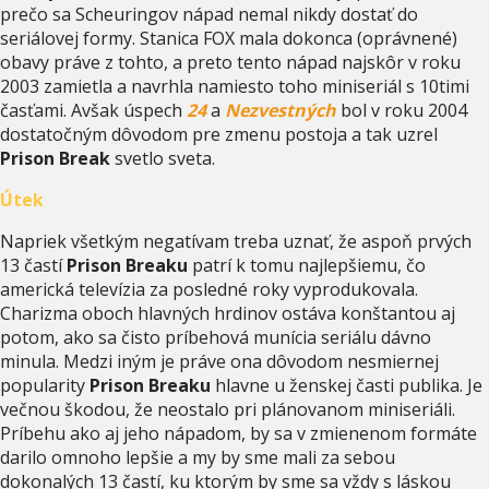
prečo sa Scheuringov nápad nemal nikdy dostať do
seriálovej formy. Stanica FOX mala dokonca (oprávnené)
obavy práve z tohto, a preto tento nápad najskôr v roku
2003 zamietla a navrhla namiesto toho miniseriál s 10timi
časťami. Avšak úspech
24
a
Nezvestných
bol v roku 2004
dostatočným dôvodom pre zmenu postoja a tak uzrel
Prison Break
svetlo sveta.
Útek
Napriek všetkým negatívam treba uznať, že aspoň prvých
13 častí
Prison Breaku
patrí k tomu najlepšiemu, čo
americká televízia za posledné roky vyprodukovala.
Charizma oboch hlavných hrdinov ostáva konštantou aj
potom, ako sa čisto príbehová munícia seriálu dávno
minula. Medzi iným je práve ona dôvodom nesmiernej
popularity
Prison Breaku
hlavne u ženskej časti publika. Je
večnou škodou, že neostalo pri plánovanom miniseriáli.
Príbehu ako aj jeho nápadom, by sa v zmienenom formáte
darilo omnoho lepšie a my by sme mali za sebou
dokonalých 13 častí, ku ktorým by sme sa vždy s láskou