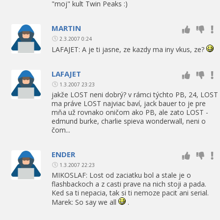
"moj" kult Twin Peaks :)
MARTIN
2.3.2007 0:24
LAFAJET: A je ti jasne, ze kazdy ma iny vkus, ze?
LAFAJET
1.3.2007 23:23
jakže LOST neni dobrý? v rámci týchto PB, 24, LOST
ma práve LOST najviac baví, jack bauer to je pre
mňa už rovnako oničom ako PB, ale zato LOST -
edmund burke, charlie spieva wonderwall, neni o
čom...
ENDER
1.3.2007 22:23
MIKOSLAF: Lost od zaciatku bol a stale je o
flashbackoch a z casti prave na nich stoji a pada.
Ked sa ti nepacia, tak si ti nemoze pacit ani serial.
Marek: So say we all
.