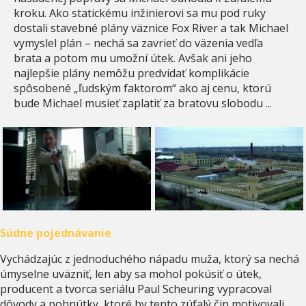
kroku. Ako statickému inžinierovi sa mu pod ruky
dostali stavebné plány väznice Fox River a tak Michael
vymyslel plán – nechá sa zavrieť do väzenia vedľa
brata a potom mu umožní útek. Avšak ani jeho
najlepšie plány nemôžu predvídať komplikácie
spôsobené „ľudským faktorom“ ako aj cenu, ktorú
bude Michael musieť zaplatiť za bratovu slobodu ...
Súdne pojednávanie
Vychádzajúc z jednoduchého nápadu muža, ktorý sa nechá
úmyselne uväzniť, len aby sa mohol pokúsiť o útek,
producent a tvorca seriálu Paul Scheuring vypracoval
dôvody a pohnútky, ktoré by tento zúfalý čin motivovali.