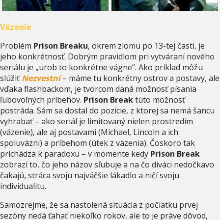
Väzenie
Problém
Prison Breaku
, okrem zlomu po 13-tej časti, je
jeho konkrétnosť. Dobrým pravidlom pri vytváraní nového
seriálu je „urob to konkrétne vágne“. Ako príklad môžu
slúžiť
Nezvestní
– máme tu konkrétny ostrov a postavy, ale
vďaka flashbackom, je tvorcom daná možnosť písania
ľubovoľných príbehov.
Prison Break
túto možnosť
postráda. Sám sa dostal do pozície, z ktorej sa nemá šancu
vyhrabať – ako seriál je limitovaný nielen prostredím
(väzenie), ale aj postavami (Michael, Lincoln a ich
spoluväzni) a príbehom (útek z väzenia). Čoskoro tak
prichádza k paradoxu – v momente kedy
Prison Break
zobrazí to, čo jeho názov sľubuje a na čo diváci nedočkavo
čakajú, stráca svoju najväčšie lákadlo a ničí svoju
individualitu.
Samozrejme, že sa nastolená situácia z počiatku prvej
sezóny nedá ťahať niekoľko rokov, ale to je práve dôvod,