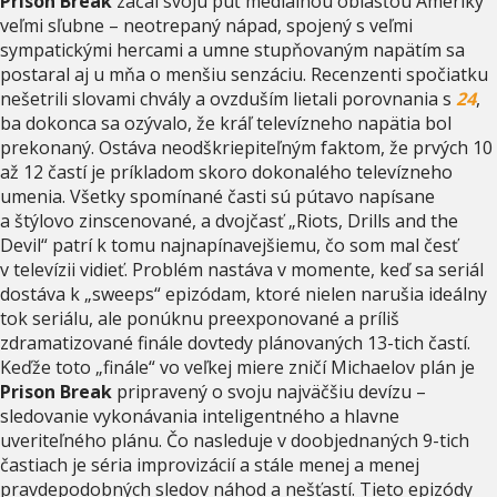
Prison Break
začal svoju púť mediálnou oblasťou Ameriky
veľmi sľubne – neotrepaný nápad, spojený s veľmi
sympatickými hercami a umne stupňovaným napätím sa
postaral aj u mňa o menšiu senzáciu. Recenzenti spočiatku
nešetrili slovami chvály a ovzduším lietali porovnania s
24
,
ba dokonca sa ozývalo, že kráľ televízneho napätia bol
prekonaný. Ostáva neodškriepiteľným faktom, že prvých 10
až 12 častí je príkladom skoro dokonalého televízneho
umenia. Všetky spomínané časti sú pútavo napísane
a štýlovo zinscenované, a dvojčasť „Riots, Drills and the
Devil“ patrí k tomu najnapínavejšiemu, čo som mal česť
v televízii vidieť. Problém nastáva v momente, keď sa seriál
dostáva k „sweeps“ epizódam, ktoré nielen narušia ideálny
tok seriálu, ale ponúknu preexponované a príliš
zdramatizované finále dovtedy plánovaných 13-tich častí.
Keďže toto „finále“ vo veľkej miere zničí Michaelov plán je
Prison Break
pripravený o svoju najväčšiu devízu –
sledovanie vykonávania inteligentného a hlavne
uveriteľného plánu. Čo nasleduje v doobjednaných 9-tich
častiach je séria improvizácií a stále menej a menej
pravdepodobných sledov náhod a nešťastí. Tieto epizódy