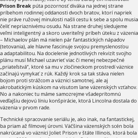
Prison Break
púta pozornosť diváka na jednej strane
príbehom rodinnej oddanosti dvoch bratov, ktorí napriek
nie práve ružovej minulosti našli cestu k sebe a spolu musia
čeliť nepriaznivému osudu. Na strane druhej sledujeme
veľmi inteligentný a skoro uveriteľný príbeh úteku z väzenia
– Michaelov plán má nielen pár fantastických nápadov
(tetovania), ale hlavne fascinuje svojou premyslenosťou
a adaptabilitou. Na docielenie jednotlivých rekvizít svojho
plánu musí Michael uzavrieť viac či menej nebezpečné
„priateľstvá“, ktoré sa mu v zločineckom prostredí väznice
začínajú vymykať z rúk. Každý krok sa tak stáva nielen
bojom proti strážcom a väznici samotnej, ale aj
akrobatickým kúskom na visutom lane väzenských vzťahov.
No a nakoniec tu máme samozrejme všadeprítomnú
vedľajšiu dejovú líniu konšpirácie, ktorá Lincolna dostala do
väzenia v prvom rade.
Technické spracovanie seriálu je, ako inak, na fantastickej,
ba priam až filmovej úrovni. Väčšina väzenských scén bola
nakrúcaná vo väznici Joliet Prison v štáte Illinois, ktorá bola