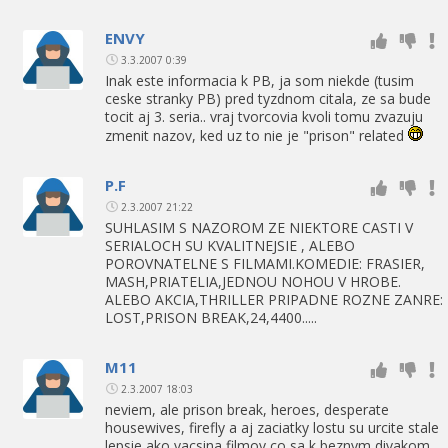
ENVY
3.3.2007 0:39
Inak este informacia k PB, ja som niekde (tusim
ceske stranky PB) pred tyzdnom citala, ze sa bude
tocit aj 3. seria.. vraj tvorcovia kvoli tomu zvazuju
zmenit nazov, ked uz to nie je "prison" related
P.F
2.3.2007 21:22
SUHLASIM S NAZOROM ZE NIEKTORE CASTI V
SERIALOCH SU KVALITNEJSIE , ALEBO
POROVNATELNE S FILMAMI.KOMEDIE: FRASIER,
MASH,PRIATELIA,JEDNOU NOHOU V HROBE.
ALEBO AKCIA,THRILLER PRIPADNE ROZNE ZANRE:
LOST,PRISON BREAK,24,4400.....
M11
2.3.2007 18:03
neviem, ale prison break, heroes, desperate
housewives, firefly a aj zaciatky lostu su urcite stale
lepsie ako vacsina filmov co sa k beznym divakom