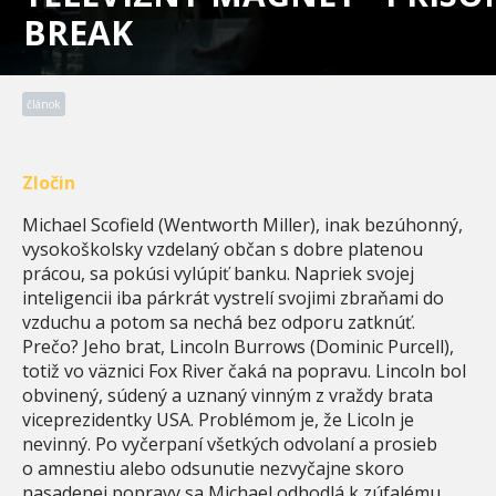
BREAK
článok
Zločin
Michael Scofield (Wentworth Miller), inak bezúhonný,
vysokoškolsky vzdelaný občan s dobre platenou
prácou, sa pokúsi vylúpiť banku. Napriek svojej
inteligencii iba párkrát vystrelí svojimi zbraňami do
vzduchu a potom sa nechá bez odporu zatknúť.
Prečo? Jeho brat, Lincoln Burrows (Dominic Purcell),
totiž vo väznici Fox River čaká na popravu. Lincoln bol
obvinený, súdený a uznaný vinným z vraždy brata
viceprezidentky USA. Problémom je, že Licoln je
nevinný. Po vyčerpaní všetkých odvolaní a prosieb
o amnestiu alebo odsunutie nezvyčajne skoro
nasadenej popravy sa Michael odhodlá k zúfalému