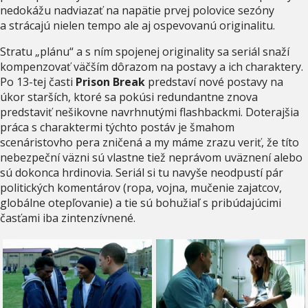
nedokážu nadviazať na napätie prvej polovice sezóny
a strácajú nielen tempo ale aj ospevovanú originalitu.
Stratu „plánu“ a s ním spojenej originality sa seriál snaží
kompenzovať väčším dôrazom na postavy a ich charaktery.
Po 13-tej časti
Prison Break
predstaví nové postavy na
úkor starších, ktoré sa pokúsi redundantne znova
predstaviť nešikovne navrhnutými flashbackmi. Doterajšia
práca s charaktermi týchto postáv je šmahom
scenáristovho pera zničená a my máme zrazu veriť, že títo
nebezpeční väzni sú vlastne tiež neprávom uväznení alebo
sú dokonca hrdinovia. Seriál si tu navyše neodpustí pár
politických komentárov (ropa, vojna, mučenie zajatcov,
globálne otepľovanie) a tie sú bohužiaľ s pribúdajúcimi
časťami iba zintenzívnené.