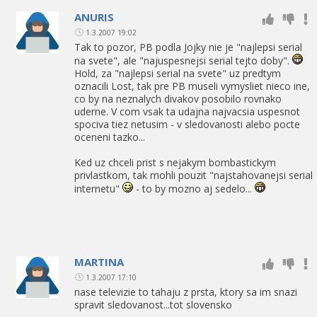
ANURIS
1.3.2007 19:02
Tak to pozor, PB podla Jojky nie je "najlepsi serial
na svete", ale "najuspesnejsi serial tejto doby".
Hold, za "najlepsi serial na svete" uz predtym
oznacili Lost, tak pre PB museli vymysliet nieco ine,
co by na neznalych divakov posobilo rovnako
uderne. V com vsak ta udajna najvacsia uspesnot
spociva tiez netusim - v sledovanosti alebo pocte
oceneni tazko...
Ked uz chceli prist s nejakym bombastickym
privlastkom, tak mohli pouzit "najstahovanejsi serial
internetu"
- to by mozno aj sedelo...
MARTINA
1.3.2007 17:10
nase televizie to tahaju z prsta, ktory sa im snazi
spravit sledovanost...tot slovensko