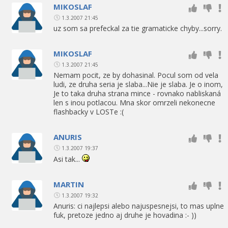
MIKOSLAF
1.3.2007 21:45
uz som sa prefeckal za tie gramaticke chyby...sorry.
MIKOSLAF
1.3.2007 21:45
Nemam pocit, ze by dohasinal. Pocul som od vela
ludi, ze druha seria je slaba...Nie je slaba. Je o inom,
Je to taka druha strana mince - rovnako nabliskaná
len s inou potlacou. Mna skor omrzeli nekonecne
flashbacky v LOSTe :(
ANURIS
1.3.2007 19:37
Asi tak...
MARTIN
1.3.2007 19:32
Anuris: ci najlepsi alebo najuspesnejsi, to mas uplne
fuk, pretoze jedno aj druhe je hovadina :- ))