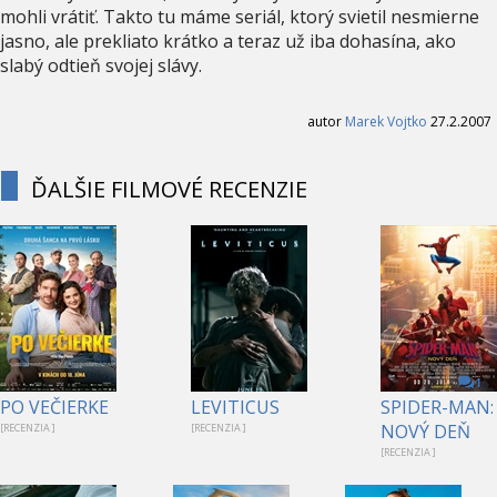
mohli vrátiť. Takto tu máme seriál, ktorý svietil nesmierne
jasno, ale prekliato krátko a teraz už iba dohasína, ako
slabý odtieň svojej slávy.
autor
Marek Vojtko
27.2.2007
ĎALŠIE FILMOVÉ RECENZIE
1
PO VEČIERKE
LEVITICUS
SPIDER-MAN:
NOVÝ DEŇ
[RECENZIA ]
[RECENZIA ]
[RECENZIA ]