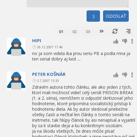
:)
ODOSLAŤ
01
02
03
HIPI
26.12.2007 17:46
no ja som videla iba prvu seriu PB a podla mna ja
ten serial dobry aj ked ....
PETER KOŠNÁR
3.7.2007 13:35
Zdravím autora tohto článku, ale ako jeden z tých,
ktorí mali možnosť vidieľ celý seriál PRISON BREAK
(1. a 2. séria), nemôžem si odpustiť skritizovať jeho
hodnotenie, ktoré pripomína socialistický prístup k
hodnoteniu diela. Ak by autor sledoval priebežne
všetky časti a nečítal len články o tomto seriáli na
inetrnete, tak hlúpy článok by asi nenapísal a vyjadril
by sa k stavbe deja a ku konkrétnym osobám.
Ja na škodu všetkých, že dnes môže písať
hodnotiaci článok ktokoľvek a mne neostáva nič iné,