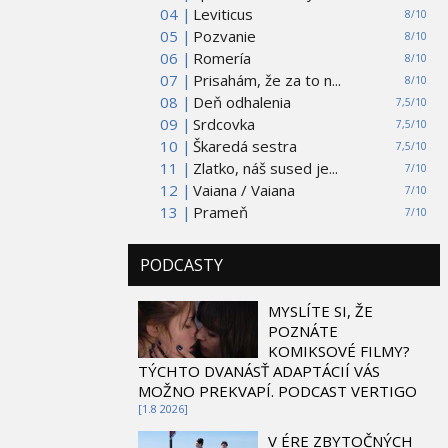
04 |
Leviticus
8/10
05 |
Pozvanie
8/10
06 |
Romería
8/10
07 |
Prisahám, že za to n...
8/10
08 |
Deň odhalenia
7,5/10
09 |
Srdcovka
7,5/10
10 |
Škaredá sestra
7,5/10
11 |
Zlatko, náš sused je...
7/10
12 |
Vaiana / Vaiana
7/10
13 |
Prameň
7/10
PODCASTY
MYSLÍTE SI, ŽE
POZNÁTE
KOMIKSOVÉ FILMY?
TÝCHTO DVANÁSŤ ADAPTÁCIÍ VÁS
MOŽNO PREKVAPÍ. PODCAST VERTIGO
[1.8 2026]
V ÉRE ZBYTOČNÝCH