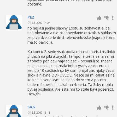
dostane.
PEZ
2.3.2007 14:24
no hej asi jedine slabiny Lostu su zdlhavost a iba
nastolovanie a nie zodpovedanie otazok. A suhlasim
ze prve dve serie dost telenovelovske (napriek tomu
ma to bavilo:)).
Ku koncu 2. serie vsak podla mna scenaristi malinko
pritlacili na pilu a zrychlili tempo, a tretia seria sa mi
z tohoto pohladu najviac paci - posunuli to znacne
dalej a kazda cast mala imho grady az doteraz. I
ked po 10 castiach uz by som prujal zas njaky vecsi
skok a hlavne ODPOVEDE. Nesce sa mi cakat az na
koniec 3. serie kym sa nieco dozviem a potom
budem 4 mesiace cakat na 4. seriu. Ta 3. by mohla
byt aj posledna. Ale este ma to stale bavi pozerat:).
Howgh!
SVG
2.3.2007 13:18