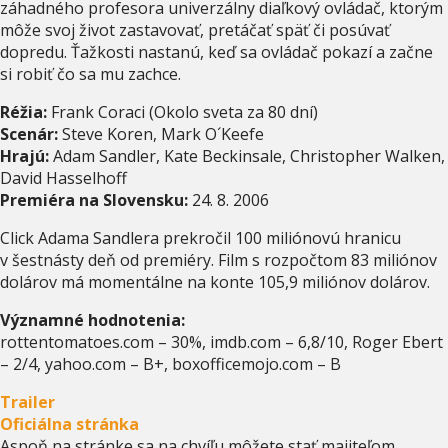
záhadného profesora univerzálny diaľkový ovládač, ktorým
môže svoj život zastavovať, pretáčať späť či posúvať
dopredu. Ťažkosti nastanú, keď sa ovládač pokazí a začne
si robiť čo sa mu zachce.
Réžia:
Frank Coraci (Okolo sveta za 80 dní)
Scenár:
Steve Koren, Mark O´Keefe
Hrajú:
Adam Sandler, Kate Beckinsale, Christopher Walken,
David Hasselhoff
Premiéra na Slovensku:
24. 8. 2006
Click Adama Sandlera prekročil 100 miliónovú hranicu
v šestnásty deň od premiéry. Film s rozpočtom 83 miliónov
dolárov má momentálne na konte 105,9 miliónov dolárov.
Významné hodnotenia:
rottentomatoes.com – 30%, imdb.com – 6,8/10, Roger Ebert
– 2/4, yahoo.com – B+, boxofficemojo.com – B
Trailer
Oficiálna stránka
Aspoň na stránke sa na chvíľu môžete stať majiteľom