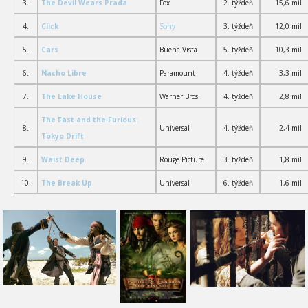
3.
The Devil Wears Prada
Fox
2. týždeň
15,6 mil
4.
Click
Sony
3. týždeň
12,0 mil
5.
Cars
Buena Vista
5. týždeň
10,3 mil
6.
Nacho Libre
Paramount
4. týždeň
3,3 mil
7.
The Lake House
Warner Bros.
4. týždeň
2,8 mil
The Fast and the Furious:
8.
Universal
4. týždeň
2
,4 mil
Tokyo Drift
9.
Waist Deep
Rouge Picture
3. týždeň
1,8 mil
10.
The Break Up
Universal
6. týždeň
1,6 mil