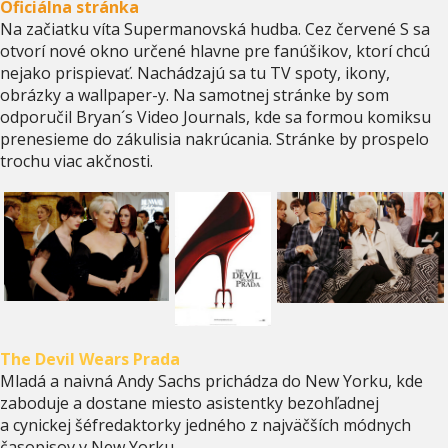
Oficiálna stránka
Na začiatku víta Supermanovská hudba. Cez červené S sa
otvorí nové okno určené hlavne pre fanúšikov, ktorí chcú
nejako prispievať. Nachádzajú sa tu TV spoty, ikony,
obrázky a wallpaper-y. Na samotnej stránke by som
odporučil Bryan´s Video Journals, kde sa formou komiksu
prenesieme do zákulisia nakrúcania. Stránke by prospelo
trochu viac akčnosti.
The Devil Wears Prada
Mladá a naivná Andy Sachs prichádza do New Yorku, kde
zaboduje a dostane miesto asistentky bezohľadnej
a cynickej šéfredaktorky jedného z najväčších módnych
časopisov v New Yorku.