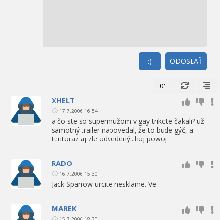
:)
ODOSLAŤ
01
XHELT
17.7.2006 16:54
a čo ste so supermužom v gay trikote čakali? už
samotný trailer napovedal, že to bude gýč, a
tentoraz aj zle odvedený...hoj powoj
RADO
16.7.2006 15:30
Jack Sparrow urcite nesklame. Ve
MAREK
15.7.2006 18:30