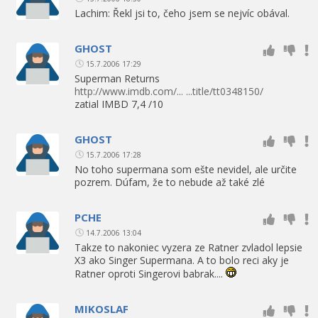
Lachim: Řekl jsi to, čeho jsem se nejvíc obával.
GHOST
15.7.2006 17:29
Superman Returns
http://www.imdb.com/... ...title/tt0348150/
zatial IMBD 7,4 /10
GHOST
15.7.2006 17:28
No toho supermana som ešte nevidel, ale určite
pozrem. Dúfam, že to nebude až také zlé
PCHE
14.7.2006 13:04
Takze to nakoniec vyzera ze Ratner zvladol lepsie
X3 ako Singer Supermana. A to bolo reci aky je
Ratner oproti Singerovi babrak....
MIKOSLAF