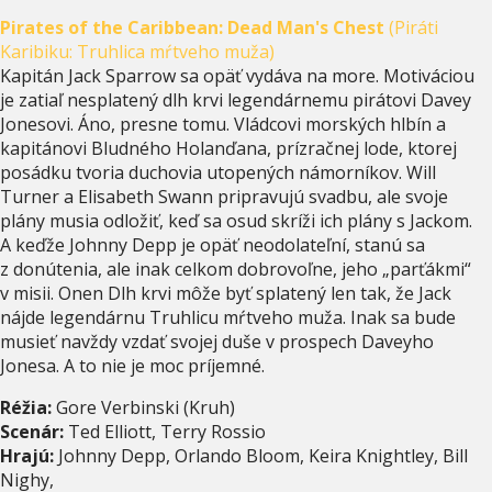
Pirates of the Caribbean: Dead Man's Chest
(Piráti
Karibiku: Truhlica mŕtveho muža)
Kapitán Jack Sparrow sa opäť vydáva na more. Motiváciou
je zatiaľ nesplatený dlh krvi legendárnemu pirátovi Davey
Jonesovi. Áno, presne tomu. Vládcovi morských hlbín a
kapitánovi Bludného Holanďana, prízračnej lode, ktorej
posádku tvoria duchovia utopených námorníkov. Will
Turner a Elisabeth Swann pripravujú svadbu, ale svoje
plány musia odložiť, keď sa osud skríži ich plány s Jackom.
A keďže Johnny Depp je opäť neodolateľní, stanú sa
z donútenia, ale inak celkom dobrovoľne, jeho „parťákmi“
v misii. Onen Dlh krvi môže byť splatený len tak, že Jack
nájde legendárnu Truhlicu mŕtveho muža. Inak sa bude
musieť navždy vzdať svojej duše v prospech Daveyho
Jonesa. A to nie je moc príjemné.
Réžia:
Gore Verbinski (Kruh)
Scenár:
Ted Elliott, Terry Rossio
Hrajú:
Johnny Depp, Orlando Bloom, Keira Knightley, Bill
Nighy,