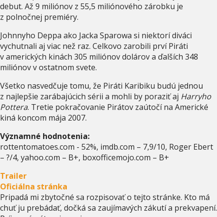
debut. Až 9 miliónov z 55,5 miliónového zárobku je
z polnočnej premiéry.
Johnnyho Deppa ako Jacka Sparowa si niektorí diváci
vychutnali aj viac než raz. Celkovo zarobili prví Piráti
v amerických kinách 305 miliónov dolárov a ďalších 348
miliónov v ostatnom svete.
Všetko nasvedčuje tomu, že Piráti Karibiku budú jednou
z najlepšie zarábajúcich sérii a mohli by poraziť aj
Harryho
Pottera
. Tretie pokračovanie Pirátov zaútočí na Americké
kiná koncom mája 2007.
Významné hodnotenia:
rottentomatoes.com - 52%, imdb.com – 7,9/10, Roger Ebert
– ?/4, yahoo.com – B+, boxofficemojo.com – B+
Trailer
Oficiálna stránka
Pripadá mi zbytočné sa rozpisovať o tejto stránke. Kto má
chuť ju prebádať, dočká sa zaujímavých zákutí a prekvapení.