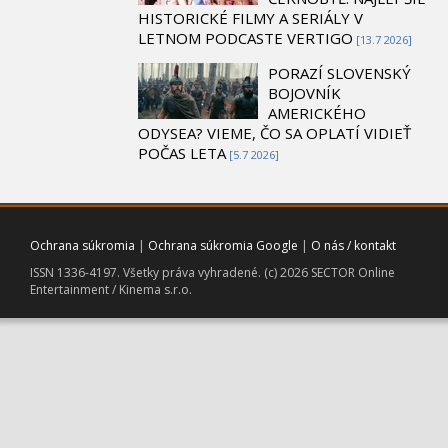
HISTORICKÉ FILMY A SERIÁLY V
LETNOM PODCASTE VERTIGO
[13.7 2026]
PORAZÍ SLOVENSKÝ
BOJOVNÍK
AMERICKÉHO
ODYSEA? VIEME, ČO SA OPLATÍ VIDIEŤ
POČAS LETA
[5.7 2026]
Ochrana súkromia
|
Ochrana súkromia Google
|
O nás / kontakt
ISSN 1336-4197. Všetky práva vyhradené. (c) 2026 SECTOR Online
Entertainment / Kinema s.r.o.