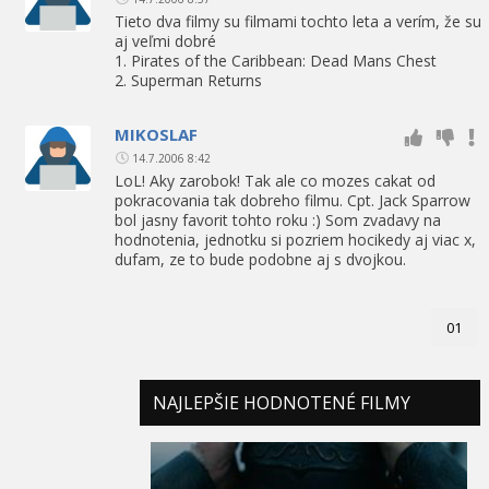
Tieto dva filmy su filmami tochto leta a verím, že su
aj veľmi dobré
1. Pirates of the Caribbean: Dead Mans Chest
2. Superman Returns
MIKOSLAF
14.7.2006 8:42
LoL! Aky zarobok! Tak ale co mozes cakat od
pokracovania tak dobreho filmu. Cpt. Jack Sparrow
bol jasny favorit tohto roku :) Som zvadavy na
hodnotenia, jednotku si pozriem hocikedy aj viac x,
dufam, ze to bude podobne aj s dvojkou.
01
NAJLEPŠIE HODNOTENÉ FILMY