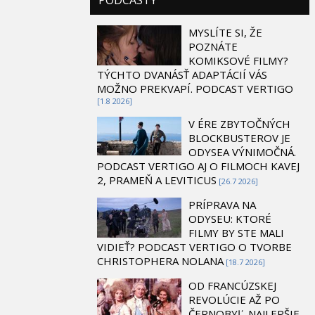
MYSLÍTE SI, ŽE
POZNÁTE
KOMIKSOVÉ FILMY?
TÝCHTO DVANÁSŤ ADAPTÁCIÍ VÁS
MOŽNO PREKVAPÍ. PODCAST VERTIGO
[1.8 2026]
V ÉRE ZBYTOČNÝCH
BLOCKBUSTEROV JE
ODYSEA VÝNIMOČNÁ.
PODCAST VERTIGO AJ O FILMOCH KAVEJ
2, PRAMEŇ A LEVITICUS
[26.7 2026]
PRÍPRAVA NA
ODYSEU: KTORÉ
FILMY BY STE MALI
VIDIEŤ? PODCAST VERTIGO O TVORBE
CHRISTOPHERA NOLANA
[18.7 2026]
OD FRANCÚZSKEJ
REVOLÚCIE AŽ PO
ČERNOBYĽ. NAJLEPŠIE