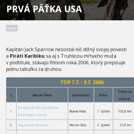
PRVÁ PÄŤKA USA
článok
Kapitán Jack Sparrow nezostal nič dlžný svojej povesti
a
Piráti Karibiku
sa aj s Truhlicou mŕtveho muža
v podtitule, stávajú filmom roka 2006, ktorý prepisuje
jednu tabuľku za druhou.
TOP 7.7. - 9.7. 2006
Tržba za
č.
Názov filmu
Spoločnosť
Doba
víkend
Pirates of the Caribbean:
1.
Buena Vista
1. týždeň
132,0 mil
Dead Mans Chest
2.
Superman Returns
Warner Bros.
2. týždeň
21,8 mil