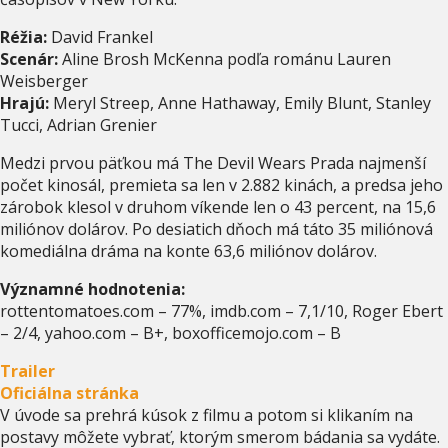
Réžia:
David Frankel
Scenár:
Aline Brosh McKenna podľa románu Lauren
Weisberger
Hrajú:
Meryl Streep, Anne Hathaway, Emily Blunt, Stanley
Tucci, Adrian Grenier
Medzi prvou päťkou má The Devil Wears Prada najmenší
počet kinosál, premieta sa len v 2.882 kinách, a predsa jeho
zárobok klesol v druhom víkende len o 43 percent, na 15,6
miliónov dolárov. Po desiatich dňoch má táto 35 miliónová
komediálna dráma na konte 63,6 miliónov dolárov.
Významné hodnotenia:
rottentomatoes.com – 77%, imdb.com – 7,1/10, Roger Ebert
– 2/4, yahoo.com – B+, boxofficemojo.com – B
Trailer
Oficiálna stránka
V úvode sa prehrá kúsok z filmu a potom si klikaním na
postavy môžete vybrať, ktorým smerom bádania sa vydáte.