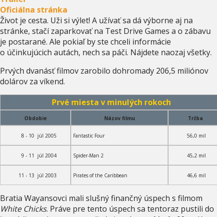
Oficiálna stránka
Život je cesta. Uži si výlet! A užívať sa dá výborne aj na
stránke, stačí zaparkovať na Test Drive Games a o zábavu
je postarané. Ale pokiaľ by ste chceli informácie
o účinkujúcich autách, nech sa páči. Nájdete naozaj všetky.
Prvých dvanásť filmov zarobilo dohromady 206,5 miliónov
dolárov za víkend.
Prvé miesta v minulých rokoch
Obdobie
Názov filmu
Tržba
8 - 10 júl 2005
Fantastic Four
56,0 mil
9 - 11 júl 2004
Spider-Man 2
45,2 mil
11 - 13 júl 2003
Pirates of the Caribbean
46,6 mil
Bratia Wayansovci mali slušný finančný úspech s filmom
White Chicks
. Práve pre tento úspech sa tentoraz pustili do