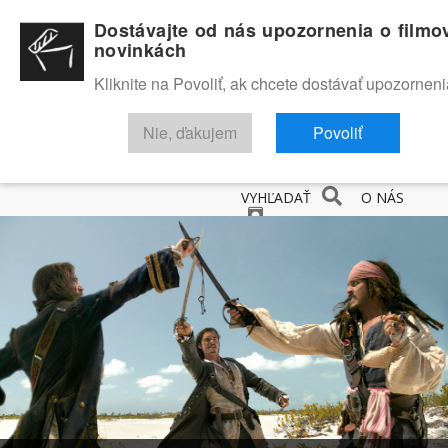
Dostávajte od nás upozornenia o filmo
novinkách
Kliknite na Povoliť, ak chcete dostávať upozorneni
Nie, ďakujem
Povoliť
NOVINKY
RECENZIE
TRAILERY
FILMOVÁ DATABÁZA
VYHĽADAŤ
O NÁS