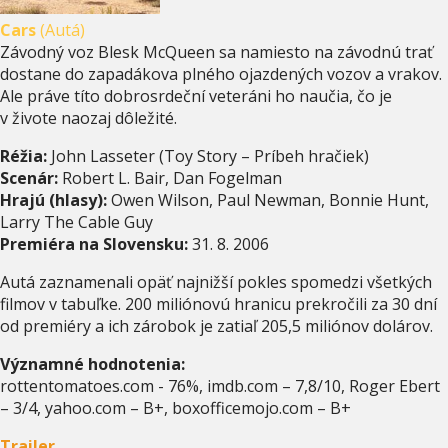
Cars
(Autá)
Závodný voz Blesk McQueen sa namiesto na závodnú trať
dostane do zapadákova plného ojazdených vozov a vrakov.
Ale práve títo dobrosrdeční veteráni ho naučia, čo je
v živote naozaj dôležité.
Réžia:
John Lasseter (Toy Story – Príbeh hračiek)
Scenár:
Robert L. Bair, Dan Fogelman
Hrajú (hlasy):
Owen Wilson, Paul Newman, Bonnie Hunt,
Larry The Cable Guy
Premiéra na Slovensku:
31. 8. 2006
Autá zaznamenali opäť najnižší pokles spomedzi všetkých
filmov v tabuľke. 200 miliónovú hranicu prekročili za 30 dní
od premiéry a ich zárobok je zatiaľ 205,5 miliónov dolárov.
Významné hodnotenia:
rottentomatoes.com - 76%, imdb.com – 7,8/10, Roger Ebert
– 3/4, yahoo.com – B+, boxofficemojo.com – B+
Trailer