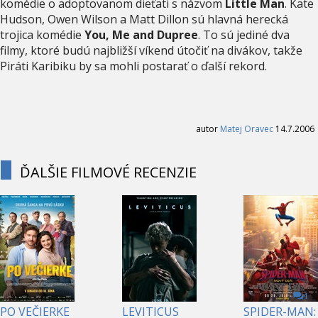
komédie o adoptovanom dieťati s názvom
Little Man
. Kate
Hudson, Owen Wilson a Matt Dillon sú hlavná herecká
trojica komédie
You, Me and Dupree
. To sú jediné dva
filmy, ktoré budú najbližší víkend útočiť na divákov, takže
Piráti Karibiku by sa mohli postarať o ďalší rekord.
autor
Matej Oravec
14.7.2006
ĎALŠIE FILMOVÉ RECENZIE
1
PO VEČIERKE
LEVITICUS
SPIDER-MAN: