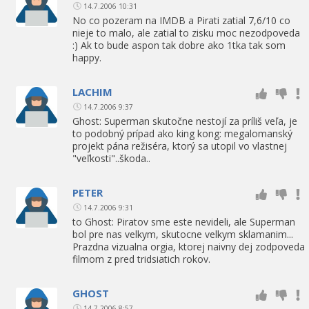
14.7.2006 10:31
No co pozeram na IMDB a Pirati zatial 7,6/10 co
nieje to malo, ale zatial to zisku moc nezodpoveda
:) Ak to bude aspon tak dobre ako 1tka tak som
happy.
LACHIM
14.7.2006 9:37
Ghost: Superman skutočne nestojí za príliš veľa, je
to podobný prípad ako king kong: megalomanský
projekt pána režiséra, ktorý sa utopil vo vlastnej
"veľkosti"..škoda..
PETER
14.7.2006 9:31
to Ghost: Piratov sme este nevideli, ale Superman
bol pre nas velkym, skutocne velkym sklamanim...
Prazdna vizualna orgia, ktorej naivny dej zodpoveda
filmom z pred tridsiatich rokov.
GHOST
14.7.2006 8:57