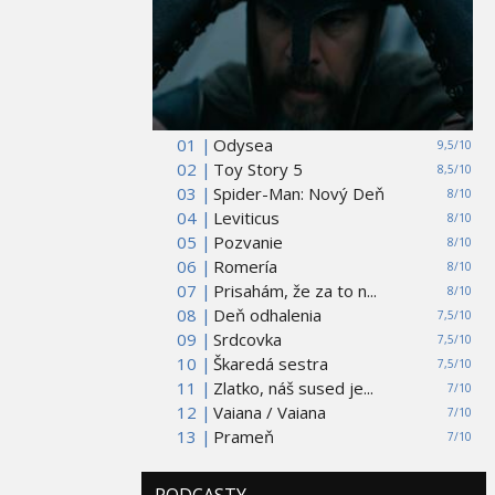
01 |
Odysea
9,5/10
02 |
Toy Story 5
8,5/10
03 |
Spider-Man: Nový Deň
8/10
04 |
Leviticus
8/10
05 |
Pozvanie
8/10
06 |
Romería
8/10
07 |
Prisahám, že za to n...
8/10
08 |
Deň odhalenia
7,5/10
09 |
Srdcovka
7,5/10
10 |
Škaredá sestra
7,5/10
11 |
Zlatko, náš sused je...
7/10
12 |
Vaiana / Vaiana
7/10
13 |
Prameň
7/10
PODCASTY