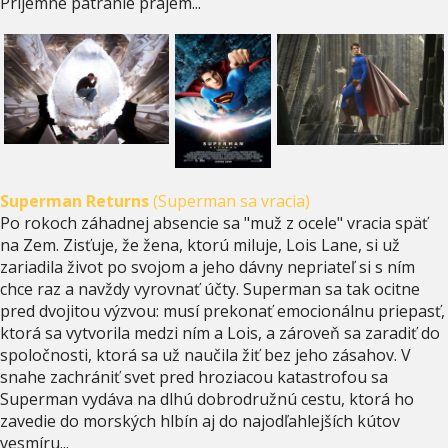
Príjemné pátranie prajem...
Superman Returns
(Superman sa vracia)
Po rokoch záhadnej absencie sa "muž z ocele" vracia späť
na Zem. Zisťuje, že žena, ktorú miluje, Lois Lane, si už
zariadila život po svojom a jeho dávny nepriateľ si s ním
chce raz a navždy vyrovnať účty. Superman sa tak ocitne
pred dvojitou výzvou: musí prekonať emocionálnu priepasť,
ktorá sa vytvorila medzi ním a Lois, a zároveň sa zaradiť do
spoločnosti, ktorá sa už naučila žiť bez jeho zásahov. V
snahe zachrániť svet pred hroziacou katastrofou sa
Superman vydáva na dlhú dobrodružnú cestu, ktorá ho
zavedie do morských hlbín aj do najodľahlejších kútov
vesmíru...