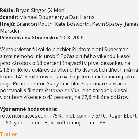
Réžia:
Bryan Singer (X-Men)
Scenár:
Michael Dougherty a Dan Harris
Hrajú:
Brandon Routh, Kate Bosworth, Kevin Spacey, James
Marsden
Premiéra na Slovensku:
10. 8. 2006
Všetok vietor fúkal do plachiet Pirátom a ani Superman
s tým nemohol nič urobiť. Počas druhého víkendu klesol
jeho zárobok o 58 percent (najväčší v prvej desiatke), na
21,8 miliónov dolárov za víkend. Po dvanástich dňoch má na
konte 141,6 miliónov dolárov, čo je len o niečo menej, ako
majú Piráti za 3 dni. Ak by sme film Superman sa vracia
porovnali s filmom
Batman začína
, jeho zárobok klesol
v druhom víkende o 43 percent, na 27,6 milióna dolárov.
Významné hodnotenia:
rottentomatoes.com - 75%, imdb.com – 7,6/10, Roger Ebert
– 2/4, yahoo.com – B, boxofficemojo.com – B+
Trailer