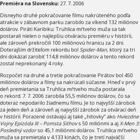
Premiéra na Slovensku:
27. 7. 2006
Disneyho druhé pokračovanie filmu nakrúteného podľa
atrakcie v zábavnom parku zarobilo za víkend 132 miliónov
dolárov. Piráti Karibiku: Truhlica mŕtveho muža sa tak
postarali nielen o najlepšiu otváraciu premiéru v histórii,
ale zároveň prekročili 100 miliónovú hranicu za 2 dni.
Doterajším držiteľom rekordu bol
Spider-Man
, ktorý za tri
dni dokázal zarobiť 114,8 miliónov dolárov a tento rekord
zostal neprekonaný 4 roky.
Rozpočet na druhé a tretie pokračovanie Pirátov bol 450
miliónov dolárov a filmy sa nakrúcali súčasne. Hneď v prvý
deň premietania sa Truhlica mŕtveho muža postarala
o rekord. 7. 7. 2006 zarobila 55,5 miliónov dolárov, čo sa
doteraz nepodarilo žiadnemu filmu. Je to najvyšší zárobok
za jeden deň a zároveň aj najvyšší zárobok za otvárací deň
v histórii. Porazené ostávajú aj také „hitovky“ ako
Hviezdne
Vojny Epizóda III – Pomsta Sithov
s 50 miliónmi a aj
X-Men 3:
Posledný vzdor
so 45,1 miliónmi dolárov. Truhlica mŕtveho
muža sa premietala v 4.133 kinách, čo je tretí najväčší