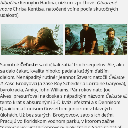
hlbočina
Rennyho Harlina, nízkorozpočtové
Otvorené
more
Chrisa Kentisa, natočené voľne podľa skutočných
udalostí).
Samotné
Čeľuste
sa dočkali zatiaľ troch sequelov. Ale, ako
sa dalo čakať, kvalita hlboko padala každým ďalším
dielom. Nenápaditý rutinér Jeannot Szwarc natočil
Čeľuste
II
. Zase Brodyovci (a zase Roy Scheider a Lorraine Garyová),
byrokracia, Amity, John Williams. Pár rokov nato Joe
Alves presurfoval na doske s nápaditým názvom
Čeľuste III
,
tento krát s absurdnými 3-D kvázi efektmi a s Dennisom
Quaidom a Louisom Gossettom juniorom v hlavných
úlohách. Už bez starých Brodyovcov, zato s ich deťmi.
Pracujú vo floridskom vodnom parku, v ktorom začne
"prekvapivo" vraždiť obrovský biely žralok. Sága sa zatiaľ