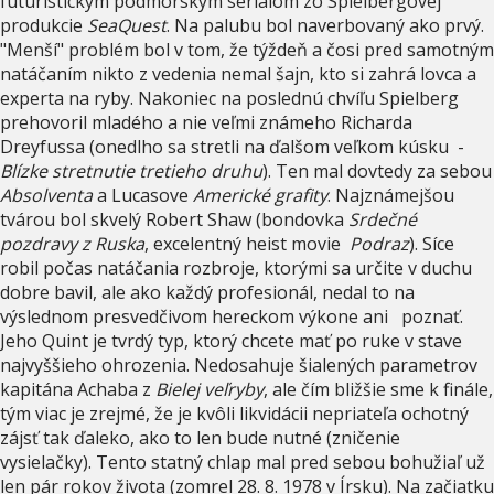
futuristickým podmorským seriálom zo Spielbergovej
produkcie
SeaQuest
. Na palubu bol naverbovaný ako prvý.
"Menší" problém bol v tom, že týždeň a čosi pred samotným
natáčaním nikto z vedenia nemal šajn, kto si zahrá lovca a
experta na ryby. Nakoniec na poslednú chvíľu Spielberg
prehovoril mladého a nie veľmi známeho Richarda
Dreyfussa (onedlho sa stretli na ďalšom veľkom kúsku -
Blízke stretnutie tretieho druhu
). Ten mal dovtedy za sebou
Absolventa
a Lucasove
Americké grafity
. Najznámejšou
tvárou bol skvelý Robert Shaw (bondovka
Srdečné
pozdravy z Ruska
, excelentný heist movie
Podraz
). Síce
robil počas natáčania rozbroje, ktorými sa určite v duchu
dobre bavil, ale ako každý profesionál, nedal to na
výslednom presvedčivom hereckom výkone ani poznať.
Jeho Quint je tvrdý typ, ktorý chcete mať po ruke v stave
najvyššieho ohrozenia. Nedosahuje šialených parametrov
kapitána Achaba z
Bielej veľryby
, ale čím bližšie sme k finále,
tým viac je zrejmé, že je kvôli likvidácii nepriateľa ochotný
zájsť tak ďaleko, ako to len bude nutné (zničenie
vysielačky). Tento statný chlap mal pred sebou bohužiaľ už
len pár rokov života (zomrel 28. 8. 1978 v Írsku). Na začiatku