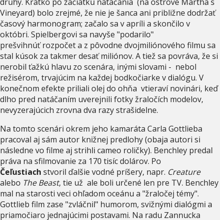
druhý. Krátko po začiatku natáčania (na ostrove Martha´s
Vineyard) bolo zrejmé, že nie je šanca ani približne dodržať
časový harmonogram; začalo sa v apríli a skončilo v
októbri. Spielbergovi sa navyše "podarilo"
prešvihnúť rozpočet a z pôvodne dvojmiliónového filmu sa
stal kúsok za takmer desať miliónov. A tiež sa povráva, že si
nerobil ťažkú hlavu zo scenára, inými slovami - nebol
režisérom, trvajúcim na každej bodkočiarke v dialógu. V
konečnom efekte priliali olej do ohňa vtieraví novinári, keď
dlho pred natáčaním uverejnili fotky žraločích modelov,
nevyzerajúcich zrovna dva razy strašidelne.
Na tomto scenári okrem jeho kamaráta Carla Gottlieba
pracoval aj sám autor knižnej predlohy (obaja autori si
následne vo filme aj strihli cameo roličky). Benchley predal
práva na sfilmovanie za 170 tisíc dolárov. Po
Čeľustiach
stvoril ďalšie vodné príšery, napr.
Creature
alebo
The Beast
, tie už ale boli určené len pre TV. Benchley
mal na starosti veci ohľadom oceánu a "žraločej témy".
Gottlieb film zase "zvláčnil" humorom, svižnými dialógmi a
priamočiaro jednajúcimi postavami. Na radu Zannucka