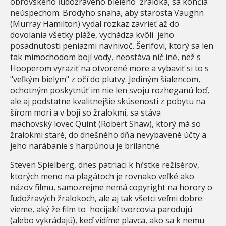
obrovského ľudožravého bieleho žraloka, sa končia
neúspechom. Brodyho snaha, aby starosta Vaughn
(Murray Hamilton) vydal rozkaz zavrieť až do
dovolania všetky pláže, vychádza kvôli jeho
posadnutosti peniazmi navnivoč. Šerifovi, ktorý sa len
tak mimochodom bojí vody, neostáva nič iné, než s
Hooperom vyraziť na otvorené more a vybaviť si to s
"veľkým bielym" z očí do plutvy. Jediným šialencom,
ochotným poskytnúť im nie len svoju rozheganú loď,
ale aj podstatne kvalitnejšie skúsenosti z pobytu na
šírom mori a v boji so žralokmi, sa stáva
machovský lovec Quint (Robert Shaw), ktorý má so
žralokmi staré, do dnešného dňa nevybavené účty a
jeho narábanie s harpúnou je brilantné.
Steven Spielberg, dnes patriaci k hŕstke režisérov,
ktorých meno na plagátoch je rovnako veľké ako
názov filmu, samozrejme nemá copyright na horory o
ľudožravých žralokoch, ale aj tak všetci veľmi dobre
vieme, aký že film to hocijakí tvorcovia parodujú
(alebo vykrádajú), keď vidíme plavca, ako sa k nemu