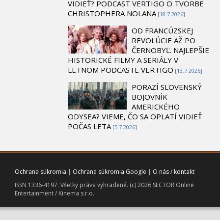
VIDIEŤ? PODCAST VERTIGO O TVORBE
CHRISTOPHERA NOLANA
[18.7 2026]
OD FRANCÚZSKEJ
REVOLÚCIE AŽ PO
ČERNOBYĽ. NAJLEPŠIE
HISTORICKÉ FILMY A SERIÁLY V
LETNOM PODCASTE VERTIGO
[13.7 2026]
PORAZÍ SLOVENSKÝ
BOJOVNÍK
AMERICKÉHO
ODYSEA? VIEME, ČO SA OPLATÍ VIDIEŤ
POČAS LETA
[5.7 2026]
Ochrana súkromia
|
Ochrana súkromia Google
|
O nás / kontakt
ISSN 1336-4197. Všetky práva vyhradené. (c) 2026 SECTOR Online
Entertainment / Kinema s.r.o.