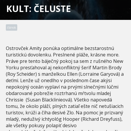
KULT: ČELUSTE
článok
Ostrovček Amity ponúka optimálne bezstarostnú
turistickú dovolenku. Preslnené pláže, krásne more.
Práve pre tento báječný pokoj sa sem z rušného New
Yorku presťahoval aj nekonfliktný šerif Martin Brody
(Roy Scheider) s manželkou Ellen (Lorraine Garyová) a
deťmi. Lenže už onedlho v poslednom čase akýsi
nepokojný oceán vyplaví na prvými slnečnými lúčmi
obdarované pobrežie roztrhanú mŕtvolu mladej
Chrissie (Susan Blacklinieová). Všetko napovedá
tomu, že okolo pláží, plných zatiaľ ešte nič netušiacich
turistov, krúži a číha desivé Zlo. Na pomoc je prizvaný
mladý, neduživý ichtyológ Hooper (Richard Dreyfuss),
ale všetky pokusy polapiť desivo