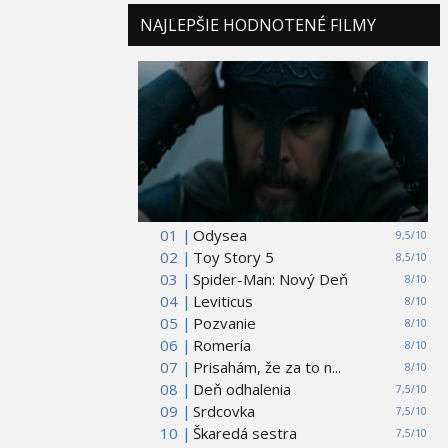
NAJLEPŠIE HODNOTENÉ FILMY
01 |
Odysea
9,5/10
02 |
Toy Story 5
8,5/10
03 |
Spider-Man: Nový Deň
8/10
04 |
Leviticus
8/10
05 |
Pozvanie
8/10
06 |
Romería
8/10
07 |
Prisahám, že za to n...
8/10
08 |
Deň odhalenia
7,5/10
09 |
Srdcovka
7,5/10
10 |
Škaredá sestra
7,5/10