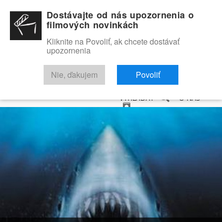
Dostávajte od nás upozornenia o
filmových novinkách
Kliknite na Povoliť, ak chcete dostávať
upozornenia
NOVINKY
RECENZIE
TRAILERY
FILMOVÁ DATABÁZA
Nie, ďakujem
Povoliť
VYHĽADAŤ
O NÁS