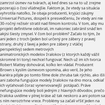
zamrzol úsmev na tvárach, aj keď dnes sa na to už zrejme
pozerajú o čosi vľúdnejšie. Faktom je, že vtedy sa situácia
vyhrotila natoľko, že obaja producenti, kryjúci záujmy
Universal Pictures, dospeli k presvedčeniu, že vtedy ani nie
30-ročný režisér stratil nad filmom kontrolu. V tom, aby mu
projekt definitívne odobrali, im nakoniec zabránil snáď len
akýsi šiesty zmysel. V čom bol problém? Začalo to tým, že
ani jeden z troch (jeden bol určený pre zábery z pravej
strany, druhý z ľavej a jeden pre zábery z vtáčej
perspektívy) sedem metrových
animatronických modelov žralokov (z ktorých každý vážil
skromné tri tony) nechcel fungovať. Nech už im ich tvorca
Robert Mattey dohováral, koľko len vládal. Producent
Brown s kyslím úsmevom spomína, ako veril, že jeho
kariéra pôjde po tomto filme dole zhruba tak rýchlo, ako išli
ani zaboha fungujúce modely žralokov na dno mora, odkiaľ
ich vyťahovali čoraz vynervovanejší potápači. Práve
nefungujúce modely boli jedným z hlavných dôvodov, prečo
žraloka uvidíme v plnej kráse až tak neskoro a ani potom sa
s ním neroztrhne vrece. Problémy sa začali vŕšiť jeden na