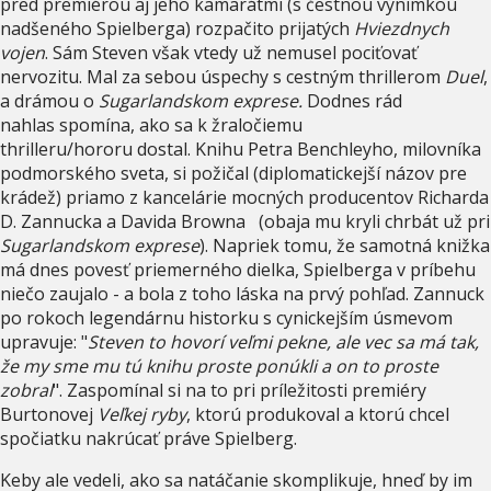
pred premiérou aj jeho kamarátmi (s čestnou výnimkou
nadšeného Spielberga) rozpačito prijatých
Hviezdnych
vojen
. Sám Steven však vtedy už nemusel pociťovať
nervozitu. Mal za sebou úspechy s cestným thrillerom
Duel
,
a drámou o
Sugarlandskom exprese.
Dodnes rád
nahlas spomína, ako sa k žraločiemu
thrilleru/hororu dostal. Knihu Petra Benchleyho, milovníka
podmorského sveta, si požičal (diplomatickejší názov pre
krádež) priamo z kancelárie mocných producentov Richarda
D. Zannucka a Davida Browna (obaja mu kryli chrbát už pri
Sugarlandskom exprese
). Napriek tomu, že samotná knižka
má dnes povesť priemerného dielka, Spielberga v príbehu
niečo zaujalo - a bola z toho láska na prvý pohľad. Zannuck
po rokoch legendárnu historku s cynickejším úsmevom
upravuje: "
Steven to hovorí veľmi pekne, ale vec sa má tak,
že my sme mu tú knihu proste ponúkli a on to proste
zobral
". Zaspomínal si na to pri príležitosti premiéry
Burtonovej
Veľkej ryby
, ktorú produkoval a ktorú chcel
spočiatku nakrúcať práve Spielberg.
Keby ale vedeli, ako sa natáčanie skomplikuje, hneď by im