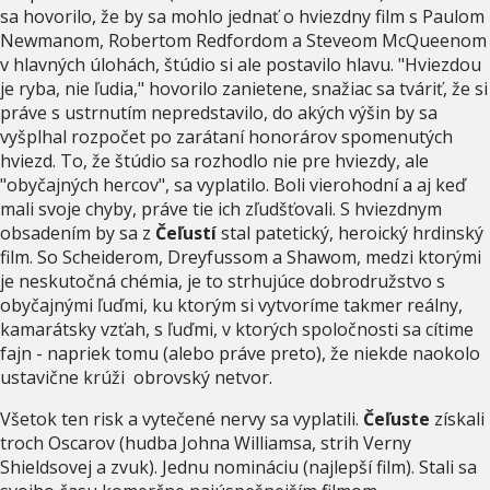
sa hovorilo, že by sa mohlo jednať o hviezdny film s Paulom
Newmanom, Robertom Redfordom a Steveom McQueenom
v hlavných úlohách, štúdio si ale postavilo hlavu. "Hviezdou
je ryba, nie ľudia," hovorilo zanietene, snažiac sa tváriť, že si
práve s ustrnutím nepredstavilo, do akých výšin by sa
vyšplhal rozpočet po zarátaní honorárov spomenutých
hviezd. To, že štúdio sa rozhodlo nie pre hviezdy, ale
"obyčajných hercov", sa vyplatilo. Boli vierohodní a aj keď
mali svoje chyby, práve tie ich zľudšťovali. S hviezdnym
obsadením by sa z
Čeľustí
stal patetický, heroický hrdinský
film. So Scheiderom, Dreyfussom a Shawom, medzi ktorými
je neskutočná chémia, je to strhujúce dobrodružstvo s
obyčajnými ľuďmi, ku ktorým si vytvoríme takmer reálny,
kamarátsky vzťah, s ľuďmi, v ktorých spoločnosti sa cítime
fajn - napriek tomu (alebo práve preto), že niekde naokolo
ustavične krúži obrovský netvor.
Všetok ten risk a vytečené nervy sa vyplatili.
Čeľuste
získali
troch Oscarov (hudba Johna Williamsa, strih Verny
Shieldsovej a zvuk). Jednu nomináciu (najlepší film). Stali sa