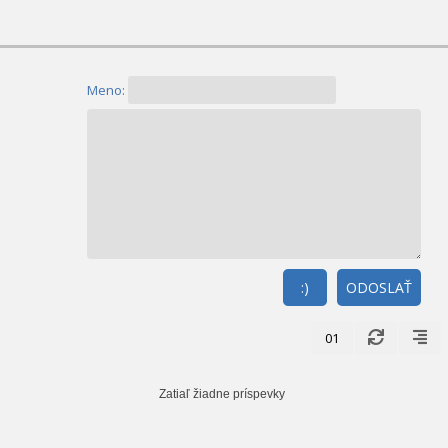
Meno:
:)
ODOSLAŤ
01
Zatiaľ žiadne príspevky