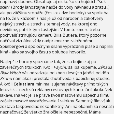
napínavý dodnes. Obsahuje aj niekoľko strhujúcich "šok-
scén" (Brody ľahostajne hádže do vody návnadu a zrazu...),
ale po väčšinu stopáže (čosi cez dve hodinky) sa spolieha
na to, že v každom z nás je už od narodenia zakotvený
nejaký strach; a strach z temnej vody, na ktorej dno
nevidíme, patrí k tým častejším. V tomto smere treba
pochváliť strhujúcu kameru Billa Butlera, ktorý pozorne
načúval vizuálne vždy nadpriemerne založenému
Spielbergovi a spoločnými silami vyprázdnili pláže a naplnili
kiná - ako sa svojho času s obľubou hovorilo.
Najlepšie horory spoznáme tak, že sa bojíme aj po
záverečných titulkoch. Kvôli
Psychu
sa iba kúpeme,
Záhada
Blair Witch
nás odradzuje od zberu lesných jahôd, od dôb
Kruhu
nám akosi prestala chutiť voda z babičkinej studne.
A kvôli
Čeľustiam
minimalizujeme návštevy prímorských
letovísk... nech sú reklamy cestovných kancelárií akokoľvek
lákavé. Iná vec je, že práve kvôli masovému úspechu filmu
začalo masové vyvražďovanie žralokov. Samotný film však
zostáva takpovediac nekonfliktný. Ani na okamih sa nesnaží
naznačovať, že všetko žraločie je nebezpečné. Máme