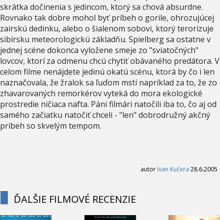
skrátka dočinenia s jedincom, ktorý sa chová absurdne.
Rovnako tak dobre mohol byť príbeh o gorile, ohrozujúcej
zairskú dedinku, alebo o šialenom sobovi, ktorý terorizuje
sibírsku meteorologickú základňu. Spielberg sa ostatne v
jednej scéne dokonca vyložene smeje zo "sviatočných"
lovcov, ktorí za odmenu chcú chytiť obávaného predátora. V
celom filme nenájdete jedinú okatú scénu, ktorá by čo i len
naznačovala, že žralok sa ľuďom mstí napríklad za to, že zo
zhavarovaných remorkérov vyteká do mora ekologické
prostredie ničiaca nafta. Páni filmári natočili iba to, čo aj od
samého začiatku natočiť chceli - "len" dobrodružný akčný
príbeh so skvelým tempom.
autor
Ivan Kučera
28.6.2005
ĎALŠIE FILMOVÉ RECENZIE