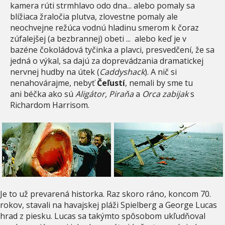
kamera rúti strmhlavo odo dna... alebo pomaly sa
blížiaca žraločia plutva, zlovestne pomaly ale
neochvejne režúca vodnú hladinu smerom k čoraz
zúfalejšej (a bezbrannej) obeti ... alebo keď je v
bazéne čokoládová tyčinka a plavci, presvedčení, že sa
jedná o výkal, sa dajú za doprevádzania dramatickej
nervnej hudby na útek (
Caddyshack
). A nič si
nenahovárajme, nebyť
Čeľustí
, nemali by sme tu
ani béčka ako sú
Aligátor, Piraňa
a
Orca zabijak
s
Richardom Harrisom.
Je to už prevarená historka. Raz skoro ráno, koncom 70.
rokov, stavali na havajskej pláži Spielberg a George Lucas
hrad z piesku. Lucas sa takýmto spôsobom ukľudňoval