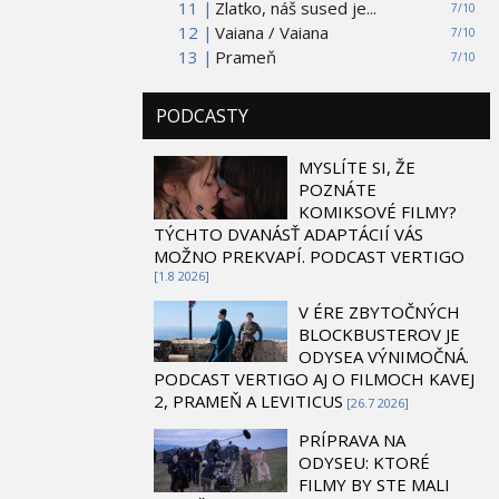
11 |
Zlatko, náš sused je...
7/10
12 |
Vaiana / Vaiana
7/10
13 |
Prameň
7/10
PODCASTY
MYSLÍTE SI, ŽE
POZNÁTE
KOMIKSOVÉ FILMY?
TÝCHTO DVANÁSŤ ADAPTÁCIÍ VÁS
MOŽNO PREKVAPÍ. PODCAST VERTIGO
[1.8 2026]
V ÉRE ZBYTOČNÝCH
BLOCKBUSTEROV JE
ODYSEA VÝNIMOČNÁ.
PODCAST VERTIGO AJ O FILMOCH KAVEJ
2, PRAMEŇ A LEVITICUS
[26.7 2026]
PRÍPRAVA NA
ODYSEU: KTORÉ
FILMY BY STE MALI