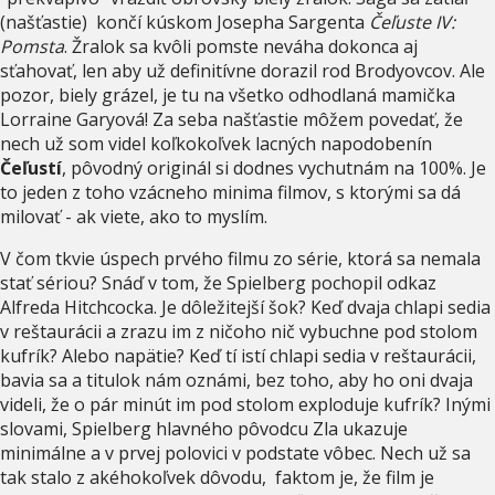
(našťastie) končí kúskom Josepha Sargenta
Čeľuste IV:
Pomsta
. Žralok sa kvôli pomste neváha dokonca aj
sťahovať, len aby už definitívne dorazil rod Brodyovcov. Ale
pozor, biely grázel, je tu na všetko odhodlaná mamička
Lorraine Garyová! Za seba našťastie môžem povedať, že
nech už som videl koľkokoľvek lacných napodobenín
Čeľustí
, pôvodný originál si dodnes vychutnám na 100%. Je
to jeden z toho vzácneho minima filmov, s ktorými sa dá
milovať - ak viete, ako to myslím.
V čom tkvie úspech prvého filmu zo série, ktorá sa nemala
stať sériou? Snáď v tom, že Spielberg pochopil odkaz
Alfreda Hitchcocka. Je dôležitejší šok? Keď dvaja chlapi sedia
v reštaurácii a zrazu im z ničoho nič vybuchne pod stolom
kufrík? Alebo napätie? Keď tí istí chlapi sedia v reštaurácii,
bavia sa a titulok nám oznámi, bez toho, aby ho oni dvaja
videli, že o pár minút im pod stolom exploduje kufrík? Inými
slovami, Spielberg hlavného pôvodcu Zla ukazuje
minimálne a v prvej polovici v podstate vôbec. Nech už sa
tak stalo z akéhokoľvek dôvodu, faktom je, že film je