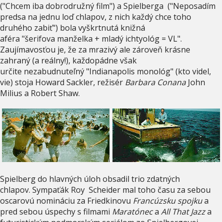
("Chcem iba dobrodružný film") a Spielberga ("Neposadím
predsa na jednu loď chlapov, z nich každý chce toho
druhého zabiť") bola vyškrtnutá knižná
aféra "šerifova manželka + mladý ichtyológ = VL".
Zaujímavosťou je, že za mrazivý ale zároveň krásne
zahraný (a reálny!), každopádne však
určite nezabudnuteľný "Indianapolis monológ" (kto videl,
vie) stoja Howard Sackler, režisér
Barbara Conana
John
Milius a Robert Shaw.
Spielberg do hlavných úloh obsadil trio zdatných
chlapov. Sympaťák Roy Scheider mal toho času za sebou
oscarovú nomináciu za Friedkinovu
Francúzsku spojku
a
pred sebou úspechy s filmami
Maratónec
a
All That Jazz
a