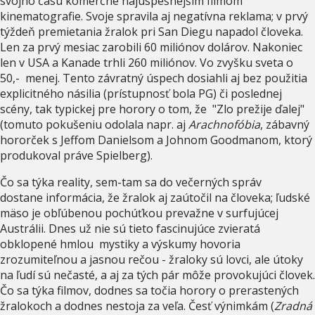
svojho času komerčne najúspešnejším filmom
kinematografie. Svoje spravila aj negatívna reklama; v prvý
týždeň premietania žralok pri San Diegu napadol človeka.
Len za prvý mesiac zarobili 60 miliónov dolárov. Nakoniec
len v USA a Kanade trhli 260 miliónov. Vo zvyšku sveta o
50,- menej. Tento závratný úspech dosiahli aj bez použitia
explicitného násilia (prístupnosť bola PG) či poslednej
scény, tak typickej pre horory o tom, že "Zlo prežije ďalej"
(tomuto pokušeniu odolala napr. aj
Arachnofóbia
, zábavný
hororček s Jeffom Danielsom a Johnom Goodmanom, ktorý
produkoval práve Spielberg).
Čo sa týka reality, sem-tam sa do večerných správ
dostane informácia, že žralok aj zaútočil na človeka; ľudské
mäso je obľúbenou pochúťkou prevažne v surfujúcej
Austrálii. Dnes už nie sú tieto fascinujúce zvieratá
obklopené hmlou mystiky a výskumy hovoria
zrozumiteľnou a jasnou rečou - žraloky sú lovci, ale útoky
na ľudí sú nečasté, a aj za tých pár môže provokujúci človek.
Čo sa týka filmov, dodnes sa točia horory o prerastených
žralokoch a dodnes nestoja za veľa. Česť výnimkám (
Zradná