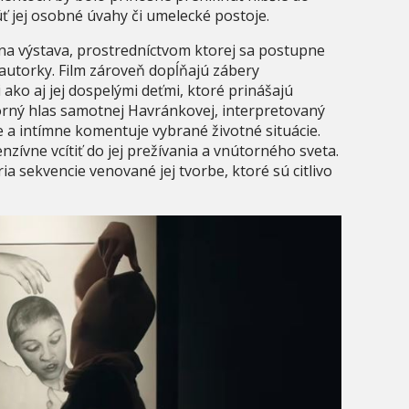
ť jej osobné úvahy či umelecké postoje.
na výstava, prostredníctvom ktorej sa postupne
 autorky. Film zároveň dopĺňajú zábery
 ako aj jej dospelými deťmi, ktoré prinášajú
orný hlas samotnej Havránkovej, interpretovaný
a intímne komentuje vybrané životné situácie.
ívne vcítiť do jej prežívania a vnútorného sveta.
 sekvencie venované jej tvorbe, ktoré sú citlivo