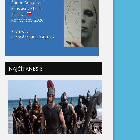
Žáner: Dokument
Minutáż˝: 71 min
Krajina:
Rok výroby: 2026
Premiéra:
Premiéra SK: 30.4.2026
NAJČÍTANEŠIE