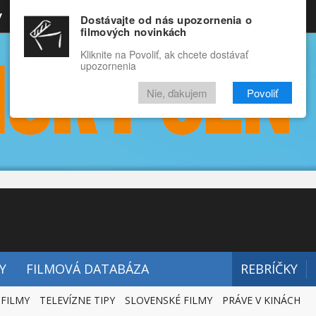
y
Rozprávky
Funny
Docu
Dostávajte od nás upozornenia o
filmových novinkách
RECENZIE
VIDEÁ
FILMY
Kliknite na Povoliť, ak chcete dostávať
upozornenia
Nie, ďakujem
Povoliť
Y
FILMOVÁ DATABÁZA
REBRÍČKY
 FILMY
TELEVÍZNE TIPY
SLOVENSKÉ FILMY
PRÁVE V KINÁCH