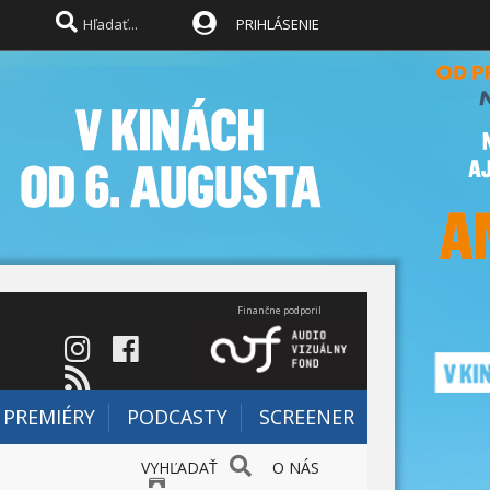
PRIHLÁSENIE
Finančne podporil
PREMIÉRY
PODCASTY
SCREENER
VYHĽADAŤ
O NÁS