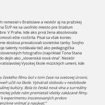
 remesiel v Bratislave a neskôr aj na pražskej
na ŠUP-ke sa uvoľnilo miesto pre štúdium
dobre. V Prahe, kde ako prvá žena absolvovala
osti ešte rozšírila. Písal sa však koniec
ie doslova prevalcovali sovietske tanky. Svojho
je talenty rozdávala tiež ako pedagogička
 slovenských fotografov (napríklad Tona Stana
i do dejín ako „slovenská nová vlna“. Neskôr
ratislavskej Vysokej škole múzických umení, kde
s českého filmu bol v tom čase na svetovej úrovni,
veň učili na škole. Vytvárali slobodu v neslobode
zuálnej kultúry. Bola to česká nová vlna a surreálny
emickej pôde nám premietali všetky zakázané filmy.
ť k experimentu inscenovaných prvkov
tenzívne vnímať a nasávať.“