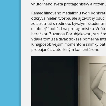
vnútorného sveta protagonistky a rozvinú
Rámec filmového medailónu tvorí konkrét
odkrýva nielen tvorba, ale aj životný osud
zo stretnutí s rodinou, bývalými študentmi
osobnejší pohľad na protagonistku. Vnút
herečkou Zuzanou Porubjakovou, stručne 
Vďaka tomu sa divák dokáže pomerne intenz
K najpôsobivejším momentom snímky patria
prepájané s autorkiným komentárom.