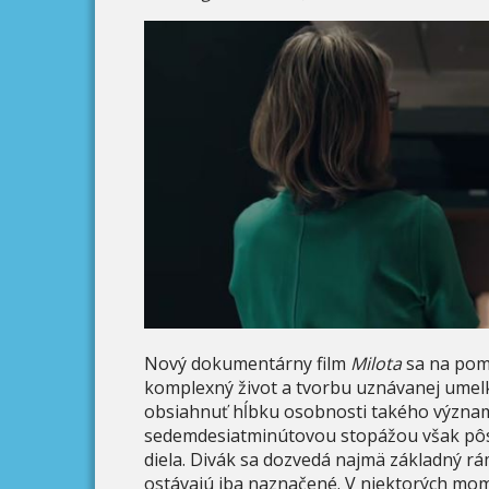
Nový dokumentárny film
Milota
sa na pome
komplexný život a tvorbu uznávanej umelkyn
obsiahnuť hĺbku osobnosti takého významu
sedemdesiatminútovou stopážou však pôso
diela. Divák sa dozvedá najmä základný rá
ostávajú iba naznačené. V niektorých mom