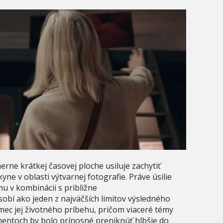
rne krátkej časovej ploche usiluje zachytiť
e v oblasti výtvarnej fotografie. Práve úsilie
 v kombinácii s približne
bí ako jeden z najväčších limitov výsledného
mec jej životného príbehu, pričom viaceré témy
entoch by bolo prínosné preniknúť hlbšie do