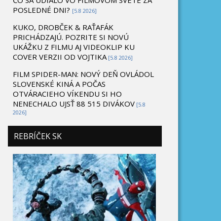
ČO SA UDIALO VO FILMOVOM SVETE ZA
POSLEDNÉ DNI?
[5.8 2026]
KUKO, DROBČEK & RAŤAFÁK
PRICHÁDZAJÚ. POZRITE SI NOVÚ
UKÁŽKU Z FILMU AJ VIDEOKLIP KU
COVER VERZII OD VOJTIKA
[5.8 2026]
FILM SPIDER-MAN: NOVÝ DEŇ OVLÁDOL
SLOVENSKÉ KINÁ A POČAS
OTVÁRACIEHO VÍKENDU SI HO
NENECHALO UJSŤ 88 515 DIVÁKOV
[5.8
2026]
REBRÍČEK SK