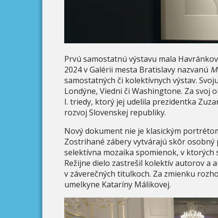
Prvú samostatnú výstavu mala Havránkov
2024 v Galérii mesta Bratislavy nazvanú
M
samostatných či kolektívnych výstav. Svoj
Londýne, Viedni či Washingtone. Za svoj ori
I. triedy, ktorý jej udelila prezidentka Z
rozvoj Slovenskej republiky.
Nový dokument nie je klasickým portrétom
Zostrihané zábery vytvárajú skôr osobný 
selektívna mozaika spomienok, v ktorých 
Režijne dielo zastrešil kolektív autorov a
v záverečných titulkoch. Za zmienku rozh
umelkyne Kataríny Málikovej.