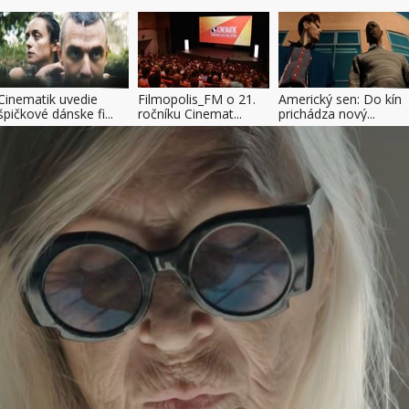
Cinematik uvedie
Filmopolis_FM o 21.
Americký sen: Do kín
špičkové dánske fi...
ročníku Cinemat...
prichádza nový...