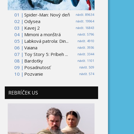
01 |
Spider-Man: Nový deň
návšt. 89634
02 |
Odysea
návšt. 19964
03 |
Kavej 2
návšt. 16843
04 |
Mimoni a monštrá
návšt. 5796
05 |
Labková patrola: Din...
návšt. 4910
06 |
Vaiana
návšt. 3936
07 |
Toy Story 5: Príbeh ...
návšt. 3344
08 |
Bardotky
návšt. 1101
09 |
Posadnutosť
návšt. 509
10 |
Pozvanie
návšt. 574
REBRÍČEK US