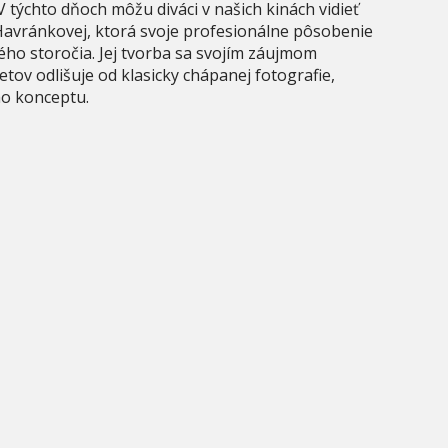
. V týchto dňoch môžu diváci v našich kinách vidieť
Havránkovej, ktorá svoje profesionálne pôsobenie
ého storočia. Jej tvorba sa svojím záujmom
ov odlišuje od klasicky chápanej fotografie,
ho konceptu.