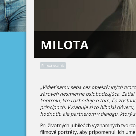
MILOTA
Filmová recenzia
„Vidieť samu seba cez objektív iných tvorc
zároveň nesmierne oslobodzujúca. Zatiaľ č
kontrolu, kto rozhoduje o tom, čo zostane 
princípoch. Vyžaduje si to hlbokú dôveru,
hodnotiť, ale partnerom v dialógu, ktorý 
Pri životných jubileách významných tvorco
filmové portréty, aby pripomenuli ich umel