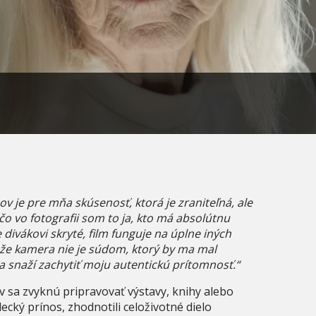
ov je pre mňa skúsenosť, ktorá je zraniteľná, ale
o vo fotografii som to ja, kto má absolútnu
divákovi skryté, film funguje na úplne iných
 že kamera nie je súdom, ktorý by ma mal
sa snaží zachytiť moju autentickú prítomnosť.“
v sa zvyknú pripravovať výstavy, knihy alebo
ecký prínos, zhodnotili celoživotné dielo