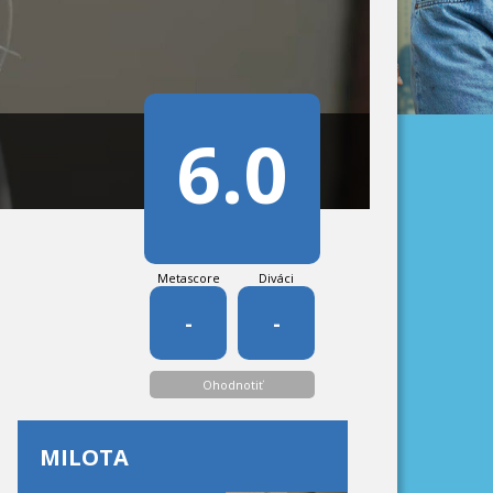
6.0
Metascore
Diváci
-
-
Ohodnotiť
MILOTA