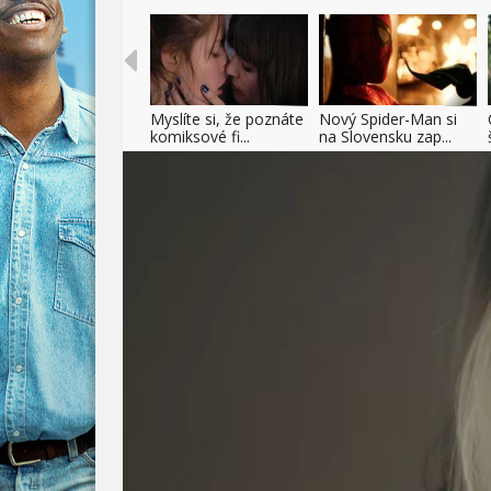
Myslíte si, že poznáte
Nový Spider-Man si
komiksové fi...
na Slovensku zap...