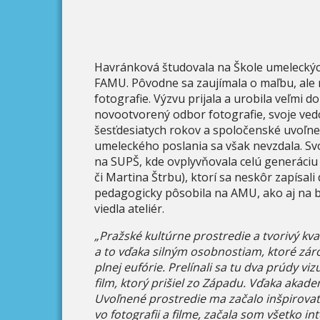
Havránková študovala na Škole umeleckých
FAMU. Pôvodne sa zaujímala o maľbu, ale 
fotografie. Výzvu prijala a urobila veľmi 
novootvorený odbor fotografie, svoje vedom
šesťdesiatych rokov a spoločenské uvoľnen
umeleckého poslania sa však nevzdala. Svo
na SUPŠ, kde ovplyvňovala celú generáciu
či Martina Štrbu), ktorí sa neskôr zapísal
pedagogicky pôsobila na AMU, ako aj na b
viedla ateliér.
„Pražské kultúrne prostredie a tvorivý kva
a to vďaka silným osobnostiam, ktoré záro
plnej eufórie. Prelínali sa tu dva prúdy vi
film, ktorý prišiel zo Západu. Vďaka akad
Uvoľnené prostredie ma začalo inšpirova
vo fotografii a filme, začala som všetko in