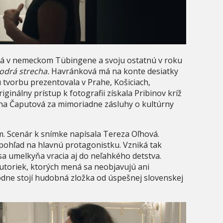
á v nemeckom Tübingene a svoju ostatnú v roku
odrá strecha.
Havránková má na konte desiatky
u tvorbu prezentovala v Prahe, Košiciach,
ginálny prístup k fotografii získala Pribinov kríž
uzana Čaputová za mimoriadne zásluhy o kultúrny
. Scenár k snímke napísala Tereza Oľhová.
pohľad na hlavnú protagonistku. Vzniká tak
sa umelkyňa vracia aj do neľahkého detstva.
 autoriek, ktorých mená sa neobjavujú ani
odne stojí hudobná zložka od úspešnej slovenskej