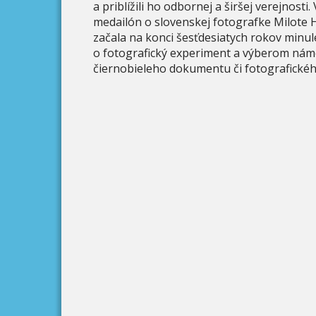
a priblížili ho odbornej a širšej verejnosti
medailón o slovenskej fotografke Milote 
začala na konci šesťdesiatych rokov minul
o fotografický experiment a výberom námet
čiernobieleho dokumentu či fotografické