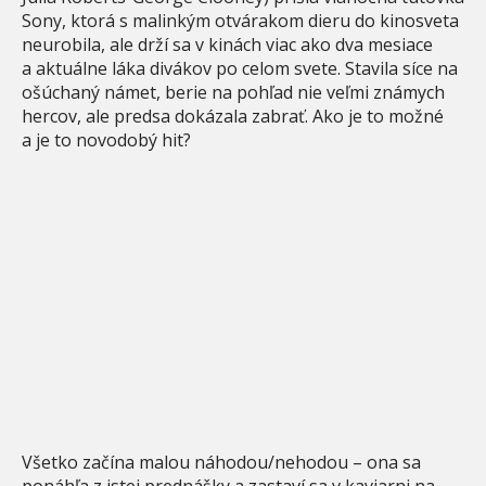
Sony, ktorá s malinkým otvárakom dieru do kinosveta
neurobila, ale drží sa v kinách viac ako dva mesiace
a aktuálne láka divákov po celom svete. Stavila síce na
ošúchaný námet, berie na pohľad nie veľmi známych
hercov, ale predsa dokázala zabrať. Ako je to možné
a je to novodobý hit?
Všetko začína malou náhodou/nehodou – ona sa
ponáhľa z istej prednášky a zastaví sa v kaviarni na