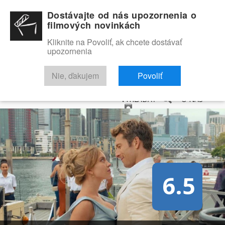
Dostávajte od nás upozornenia o
filmových novinkách
Kliknite na Povoliť, ak chcete dostávať
upozornenia
NOVINKY
RECENZIE
TRAILERY
FILMOVÁ DATABÁZA
Nie, ďakujem
Povoliť
VYHĽADAŤ
O NÁS
6.5