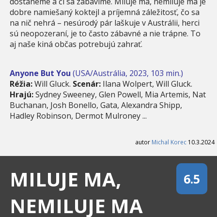
dostaneme a či sa zabavíme. Miluje ma, nemiluje ma je
dobre namiešaný koktejl a príjemná záležitosť, čo sa
na nič nehrá – nesúrodý pár laškuje v Austrálii, herci
sú neopozeraní, je to často zábavné a nie trápne. To
aj naše kiná občas potrebujú zahrať.
Anyone But You
(USA/Austrália, 2023, 103 min.)
Réžia:
Will Gluck.
Scenár:
Ilana Wolpert, Will Gluck.
Hrajú:
Sydney Sweeney, Glen Powell, Mia Artemis, Nat
Buchanan, Josh Bonello, Gata, Alexandra Shipp,
Hadley Robinson, Dermot Mulroney ...
autor
Michal Korec
10.3.2024
MILUJE MA,
6.5
NEMILUJE MA