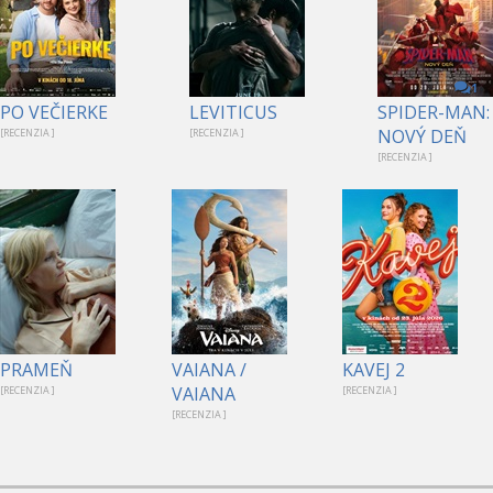
1
PO VEČIERKE
LEVITICUS
SPIDER-MAN:
NOVÝ DEŇ
[RECENZIA ]
[RECENZIA ]
[RECENZIA ]
PRAMEŇ
VAIANA /
KAVEJ 2
VAIANA
[RECENZIA ]
[RECENZIA ]
[RECENZIA ]