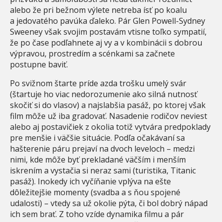
alebo že pri bežnom výlete netreba ísť po koalu
a jedovatého pavúka ďaleko. Pár Glen Powell-Sydney
Sweeney však svojim postavám vtisne toľko sympatií,
že po čase podľahnete aj vy a v kombinácii s dobrou
výpravou, prostredím a scénkami sa začnete
postupne baviť.
Po svižnom štarte príde azda trošku umelý svár
(štartuje ho viac nedorozumenie ako silná nutnosť
skočiť si do vlasov) a najslabšia pasáž, po ktorej však
film môže už iba gradovať. Nasadenie rodičov neviest
alebo aj postavičiek z okolia totiž vytvára predpoklady
pre menšie i väčšie situácie. Podľa očakávaní sa
hašterenie páru prejaví na dvoch leveloch – medzi
nimi, kde môže byť prekladané väčším i menším
iskrením a vystačia si neraz sami (turistika, Titanic
pasáž). Inokedy ich vyčíňanie vplýva na ešte
dôležitejšie momenty (svadba a s ňou spojené
udalosti) – vtedy sa už okolie pýta, či bol dobrý nápad
ich sem brať. Z toho vzíde dynamika filmu a pár