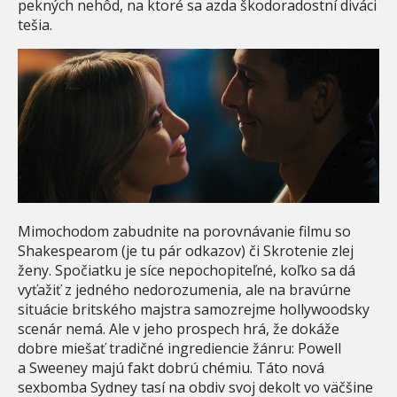
pekných nehôd, na ktoré sa azda škodoradostní diváci
tešia.
Mimochodom zabudnite na porovnávanie filmu so
Shakespearom (je tu pár odkazov) či Skrotenie zlej
ženy. Spočiatku je síce nepochopiteľné, koľko sa dá
vyťažiť z jedného nedorozumenia, ale na bravúrne
situácie britského majstra samozrejme hollywoodsky
scenár nemá. Ale v jeho prospech hrá, že dokáže
dobre miešať tradičné ingrediencie žánru: Powell
a Sweeney majú fakt dobrú chémiu. Táto nová
sexbomba Sydney tasí na obdiv svoj dekolt vo väčšine