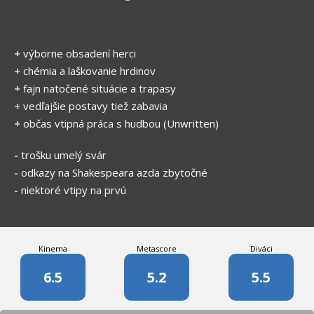
+
výborne obsadení herci
+
chémia a laškovanie hrdinov
+
fajn natočené situácie a trapasy
+
vedľajšie postavy tiež zabavia
+
občas vtipná práca s hudbou (Unwritten)
-
trošku umelý svár
-
odkazy na Shakespeara azda zbytočné
-
niektoré vtipy na prvú
Kinema
Metascore
Diváci
6.5
5.2
5.5