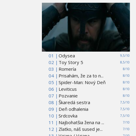
01 |
Odysea
9,5/10
02 |
Toy Story 5
8,5/10
03 |
Romería
8/10
04 |
Prisahám, že za to n...
8/10
05 |
Spider-Man: Nový Deň
8/10
06 |
Leviticus
8/10
07 |
Pozvanie
8/10
08 |
Škaredá sestra
7,5/10
09 |
Deň odhalenia
7,5/10
10 |
Srdcovka
7,5/10
11 |
Najbohatšia žena na ...
7/10
12 |
Zlatko, náš sused je...
7/10
13 |
Vaiana / Vaiana
7/10