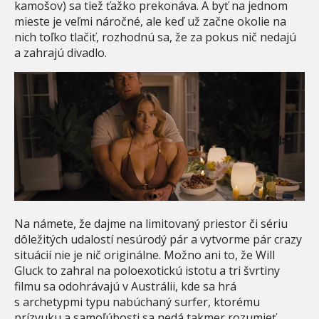
kamošov) sa tiež ťažko prekonáva. A byť na jednom
mieste je veľmi náročné, ale keď už začne okolie na
nich toľko tlačiť, rozhodnú sa, že za pokus nič nedajú
a zahrajú divadlo.
Na námete, že dajme na limitovaný priestor či sériu
dôležitých udalostí nesúrodý pár a vytvorme pár crazy
situácií nie je nič originálne. Možno ani to, že Will
Gluck to zahral na poloexotickú istotu a tri švrtiny
filmu sa odohrávajú v Austrálii, kde sa hrá
s archetypmi typu nabúchaný surfer, ktorému
prízvuku a samoľúbosti sa nedá takmer rozumieť