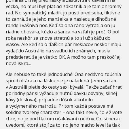
vécko, no musí byť platiaci zákazník a je tam ohromný
rad. No sympatický mladík ju pustí pred seba, fiktívne
to zahrá, že je jeho manželka a nasleduje dlhočizné
rande i vášnivá noc. Keď sa ona ráno vytratí a on ju
riadne ohovára, kúzlo a šanca na vzťah je preč. O pol
roka neskôr sa znova stretnú a to si už skáču do
vlasov. Ale keď sa o ďalších pár mesiacov neskôr majú
vydať do Austrálie na svadbu ich známych, musia
predstierať, že je všetko OK. A možno tam preskočí aj
nová iskra...
Ale nebude to také jednoduché! Ona nedávno zdúchla
spred oltára a na lásku nie je naladená. Jemu sa tam
v Austrálii pletie do cesty sexi bývalá. Takže začať hrať
poriadny pár si vyžaduje nutnú dávku odvahy, silnej
kávy (doslova), prípadne dúšok alkoholu
a vydymeného matrošu. Pritom každá postava má
solídne tvorený charakter – ona fakt nevie, čo v živote
chce, no je pod tlakom očakávaní rodičov. On si neraz
uvedomí, ktorá stojí za to, no jeho macho level (a tlak