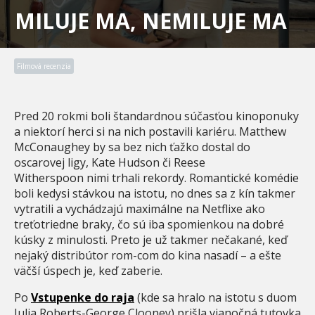
MILUJE MA, NEMILUJE MA
Filmová recenzia
Pred 20 rokmi boli štandardnou súčasťou kinoponuky
a niektorí herci si na nich postavili kariéru. Matthew
McConaughey by sa bez nich ťažko dostal do
oscarovej ligy, Kate Hudson či Reese
Witherspoon nimi trhali rekordy. Romantické komédie
boli kedysi stávkou na istotu, no dnes sa z kín takmer
vytratili a vychádzajú maximálne na Netflixe ako
treťotriedne braky, čo sú iba spomienkou na dobré
kúsky z minulosti. Preto je už takmer nečakané, keď
nejaký distribútor rom-com do kina nasadí – a ešte
väčší úspech je, keď zaberie.
Po
Vstupenke do raja
(kde sa hralo na istotu s duom
Julia Roberts-George Clooney) prišla vianočná tutovka