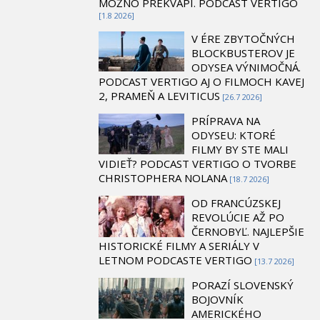
MOŽNO PREKVAPÍ. PODCAST VERTIGO
[1.8 2026]
V ÉRE ZBYTOČNÝCH
BLOCKBUSTEROV JE
ODYSEA VÝNIMOČNÁ.
PODCAST VERTIGO AJ O FILMOCH KAVEJ
2, PRAMEŇ A LEVITICUS
[26.7 2026]
PRÍPRAVA NA
ODYSEU: KTORÉ
FILMY BY STE MALI
VIDIEŤ? PODCAST VERTIGO O TVORBE
CHRISTOPHERA NOLANA
[18.7 2026]
OD FRANCÚZSKEJ
REVOLÚCIE AŽ PO
ČERNOBYĽ. NAJLEPŠIE
HISTORICKÉ FILMY A SERIÁLY V
LETNOM PODCASTE VERTIGO
[13.7 2026]
PORAZÍ SLOVENSKÝ
BOJOVNÍK
AMERICKÉHO