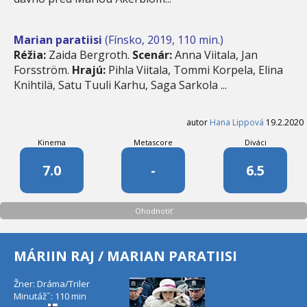
Marian paratiisi
(Fínsko, 2019, 110 min.)
Réžia:
Zaida Bergroth.
Scenár:
Anna Viitala, Jan
Forsström.
Hrajú:
Pihla Viitala, Tommi Korpela, Elina
Knihtilä, Satu Tuuli Karhu, Saga Sarkola ...
autor
Hana Lippová
19.2.2020
Kinema
Metascore
Diváci
7.0
-
6.5
Ohodnotiť
MÁRIIN RAJ / MARIAN PARATIISI
Žner: Dráma/Triler
Minutáž˝: 110 min