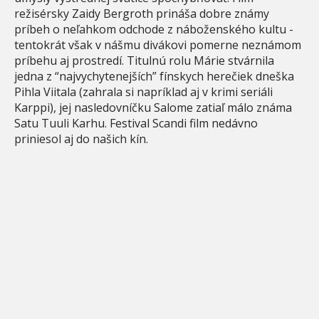
režisérsky Zaidy Bergroth prináša dobre známy
príbeh o neľahkom odchode z náboženského kultu -
tentokrát však v nášmu divákovi pomerne neznámom
príbehu aj prostredí. Titulnú rolu Márie stvárnila
jedna z “najvychytenejších” fínskych herečiek dneška
Pihla Viitala (zahrala si napríklad aj v krimi seriáli
Karppi), jej nasledovníčku Salome zatiaľ málo známa
Satu Tuuli Karhu. Festival Scandi film nedávno
priniesol aj do našich kín.