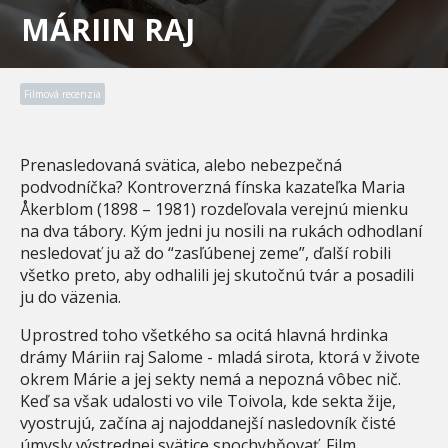
MÁRIIN RAJ
Filmová recenzia
Prenasledovaná svätica, alebo nebezpečná
podvodníčka? Kontroverzná fínska kazateľka Maria
Åkerblom (1898 – 1981) rozdeľovala verejnú mienku
na dva tábory. Kým jedni ju nosili na rukách odhodlaní
nesledovať ju až do “zasľúbenej zeme”, ďalší robili
všetko preto, aby odhalili jej skutočnú tvár a posadili
ju do väzenia.
Uprostred toho všetkého sa ocitá hlavná hrdinka
drámy Máriin raj Salome - mladá sirota, ktorá v živote
okrem Márie a jej sekty nemá a nepozná vôbec nič.
Keď sa však udalosti vo vile Toivola, kde sekta žije,
vyostrujú, začína aj najoddanejší nasledovník čisté
úmysly výstrednej svätice spochybňovať. Film