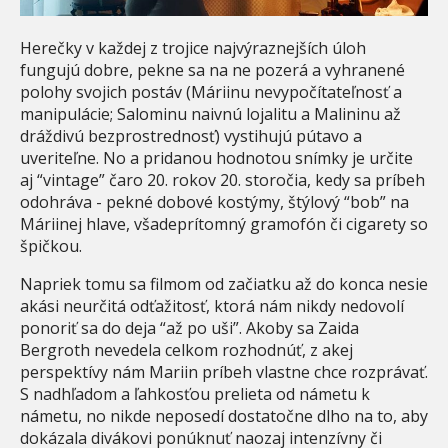
Herečky v každej z trojice najvýraznejších úloh
fungujú dobre, pekne sa na ne pozerá a vyhranené
polohy svojich postáv (Máriinu nevypočítateľnosť a
manipulácie; Salominu naivnú lojalitu a Malininu až
dráždivú bezprostrednosť) vystihujú pútavo a
uveriteľne. No a pridanou hodnotou snímky je určite
aj “vintage” čaro 20. rokov 20. storočia, kedy sa príbeh
odohráva - pekné dobové kostýmy, štýlový “bob” na
Máriinej hlave, všadeprítomný gramofón či cigarety so
špičkou.
Napriek tomu sa filmom od začiatku až do konca nesie
akási neurčitá odťažitosť, ktorá nám nikdy nedovolí
ponoriť sa do deja “až po uši”. Akoby sa Zaida
Bergroth nevedela celkom rozhodnúť, z akej
perspektívy nám Mariin príbeh vlastne chce rozprávať.
S nadhľadom a ľahkosťou prelieta od námetu k
námetu, no nikde neposedí dostatočne dlho na to, aby
dokázala divákovi ponúknuť naozaj intenzívny či