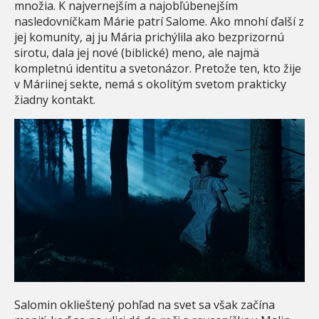
množia. K najvernejším a najobľúbenejším
nasledovníčkam Márie patrí Salome. Ako mnohí ďalší z
jej komunity, aj ju Mária prichýlila ako bezprizornú
sirotu, dala jej nové (biblické) meno, ale najmä
kompletnú identitu a svetonázor. Pretože ten, kto žije
v Máriinej sekte, nemá s okolitým svetom prakticky
žiadny kontakt.
Salomin oklieštený pohľad na svet sa však začína