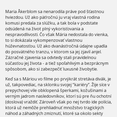
Maria Åkerblom sa nenarodila práve pod šťastnou
hviezdou. Už ako päťročnú ju vraj vlastná rodina
komusi predala za slúžku, a tak bola v podstate
odsúdená na život plný vykorisťovania a
nespravodlivosti. Čo však Mária nedostala do vienka,
to si dokázala vykompenzovať vlastnou
húževnatosťou. Už ako dvanásťročná údajne upadla
do posvätného tranzu, v ktorom sa jej zjavil anjel.
Zázračné zjavenia sa odvtedy stali pravidelnou
súčasťou jej života - a tiež spoľahlivým a bezprácnym
spôsobom, ako si zabezpečiť luxusné živobytie.
Keď sa s Máriou vo filme po prvýkrát stretáva divák, je
už, takpovediac, na sklonku svojej “kariéry”. Žije síce v
prepychovej vile obklopená šperkami, kožušinami a
verným jadrom nasledovníkov, ktorí sú pre ňu ochotní
(doslova) vraždiť. Zároveň však po nej tvrdo ide polícia,
ktorá už nemôže prehliadnuť množstvo tragických
náhod a záhadných zmiznutí, ktoré sa okolo sekty