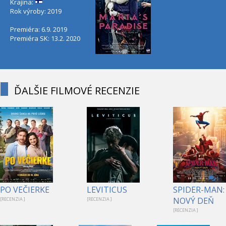
Krajina:
Rok výroby: 2019
Premiéra: 6.9. 2019
Premiéra SK: 13.2. 2020
ĎALŠIE FILMOVÉ RECENZIE
1
PO VEČIERKE
LEVITICUS
SPIDER-MAN:
NOVÝ DEŇ
[RECENZIA ]
[RECENZIA ]
[RECENZIA ]