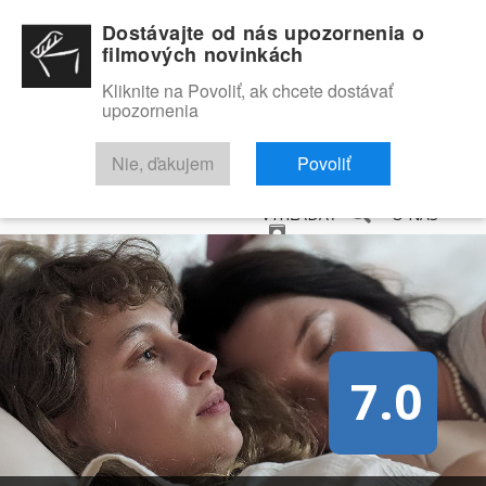
Dostávajte od nás upozornenia o
filmových novinkách
Kliknite na Povoliť, ak chcete dostávať
upozornenia
NOVINKY
RECENZIE
TRAILERY
FILMOVÁ DATABÁZA
Nie, ďakujem
Povoliť
VYHĽADAŤ
O NÁS
7.0