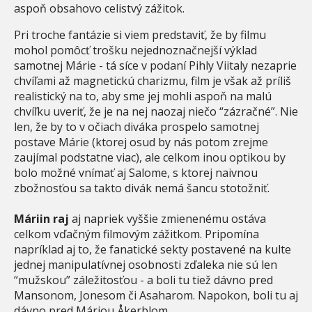
aspoň obsahovo celistvý zážitok.
Pri troche fantázie si viem predstaviť, že by filmu
mohol pomôcť trošku nejednoznačnejší výklad
samotnej Márie - tá síce v podaní Pihly Viitaly nezaprie
chvíľami až magnetickú charizmu, film je však až príliš
realistický na to, aby sme jej mohli aspoň na malú
chvíľku uveriť, že je na nej naozaj niečo “zázračné”. Nie
len, že by to v očiach diváka prospelo samotnej
postave Márie (ktorej osud by nás potom zrejme
zaujímal podstatne viac), ale celkom inou optikou by
bolo možné vnímať aj Salome, s ktorej naivnou
zbožnosťou sa takto divák nemá šancu stotožniť.
Máriin raj
aj napriek vyššie zmienenému ostáva
celkom vďačným filmovým zážitkom. Pripomína
napríklad aj to, že fanatické sekty postavené na kulte
jednej manipulatívnej osobnosti zďaleka nie sú len
“mužskou” záležitosťou - a boli tu tiež dávno pred
Mansonom, Jonesom či Asaharom. Napokon, boli tu aj
dávno pred Máriou Åkerblom...