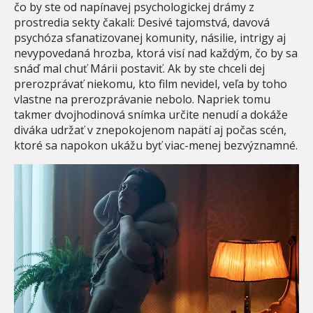
čo by ste od napínavej psychologickej drámy z
prostredia sekty čakali: Desivé tajomstvá, davová
psychóza sfanatizovanej komunity, násilie, intrigy aj
nevypovedaná hrozba, ktorá visí nad každým, čo by sa
snáď mal chuť Márii postaviť. Ak by ste chceli dej
prerozprávať niekomu, kto film nevidel, veľa by toho
vlastne na prerozprávanie nebolo. Napriek tomu
takmer dvojhodinová snímka určite nenudí a dokáže
diváka udržať v znepokojenom napätí aj počas scén,
ktoré sa napokon ukážu byť viac-menej bezvýznamné.