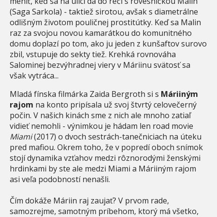
meniť, keď sa na ulici dá do reči s rovesníčkou Malin
(Saga Sarkola) - taktiež sirotou, avšak s diametrálne
odlišným životom pouličnej prostitútky. Keď sa Malin
raz za svojou novou kamarátkou do komunitného
domu doplazí po tom, ako ju jeden z kunšaftov surovo
zbil, vstupuje do sekty tiež. Krehká rovnováha
Salominej bezvýhradnej viery v Máriinu svätosť sa
však vytráca...
Mladá fínska filmárka Zaida Bergroth si s
Máriiným
rajom
na konto pripísala už svoj štvrtý celovečerný
počin. V našich kinách sme z nich ale mnoho zatiaľ
vidieť nemohli - výnimkou je hádam len road movie
Miami
(2017) o dvoch sestrách-tanečniciach na úteku
pred mafiou. Okrem toho, že v popredí oboch snímok
stojí dynamika vzťahov medzi rôznorodými ženskými
hrdinkami by ste ale medzi Miami a Máriiným rajom
asi veľa podobností nenašli.
Čím dokáže Máriin raj zaujať? V prvom rade,
samozrejme, samotným príbehom, ktorý má všetko,