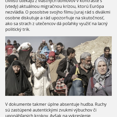
civilisti utekajú z vlastných domovov v kontraste s
(vtedy) aktuálnou migračnou krízou, ktorú Európa
nezvládla. O posolstve svojho filmu Juraj rád s divákmi
osobne diskutuje a rád upozorňuje na skutočnosť,
ako sa strach z utečencov dá poľahky využiť na lacný
politický trik.
V dokumente takmer úplne absentuje hudba. Ruchy
sú zastúpené autentickými zvukmi výbuchov či
uponáhľaných krokov. Avšak na vykreslenie