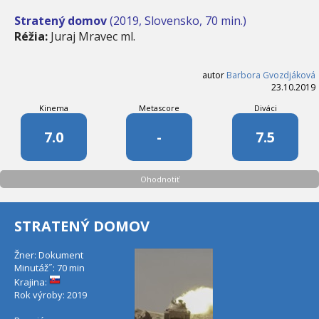
Stratený domov
(2019, Slovensko, 70 min.)
Réžia:
Juraj Mravec ml.
autor
Barbora Gvozdjáková
23.10.2019
Kinema
Metascore
Diváci
7.0
-
7.5
Ohodnotiť
STRATENÝ DOMOV
Žner: Dokument
Minutáž˝: 70 min
Krajina:
Rok výroby: 2019