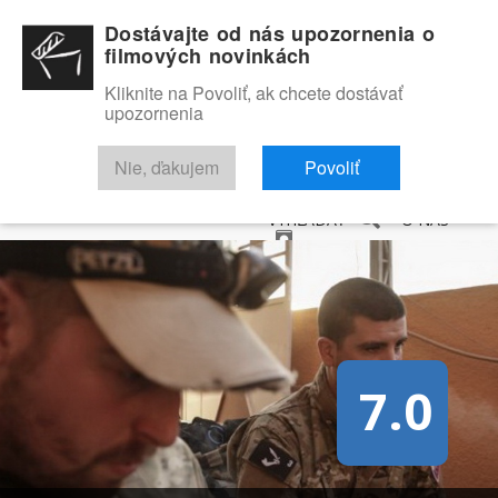
Dostávajte od nás upozornenia o
filmových novinkách
Kliknite na Povoliť, ak chcete dostávať
upozornenia
NOVINKY
RECENZIE
TRAILERY
FILMOVÁ DATABÁZA
Nie, ďakujem
Povoliť
VYHĽADAŤ
O NÁS
7.0