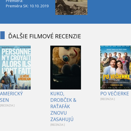
Premiéra:
Premiéra SK: 10.10. 2019
ĎALŠIE FILMOVÉ RECENZIE
AMERICKÝ
KUKO,
PO VEČIERKE
SEN
DROBČEK &
[RECENZIA ]
RAŤAFÁK
[RECENZIA ]
ZNOVU
ZASAHUJÚ
[RECENZIA ]