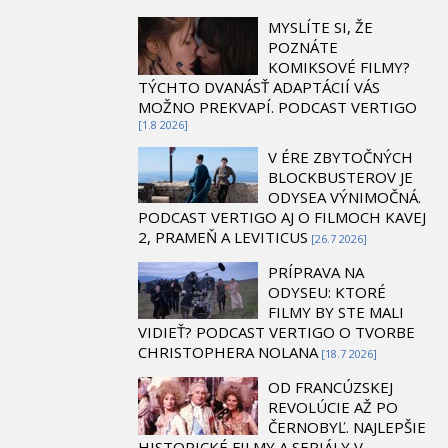
MYSLÍTE SI, ŽE
POZNÁTE
KOMIKSOVÉ FILMY?
TÝCHTO DVANÁSŤ ADAPTÁCIÍ VÁS
MOŽNO PREKVAPÍ. PODCAST VERTIGO
[1.8 2026]
V ÉRE ZBYTOČNÝCH
BLOCKBUSTEROV JE
ODYSEA VÝNIMOČNÁ.
PODCAST VERTIGO AJ O FILMOCH KAVEJ
2, PRAMEŇ A LEVITICUS
[26.7 2026]
PRÍPRAVA NA
ODYSEU: KTORÉ
FILMY BY STE MALI
VIDIEŤ? PODCAST VERTIGO O TVORBE
CHRISTOPHERA NOLANA
[18.7 2026]
OD FRANCÚZSKEJ
REVOLÚCIE AŽ PO
ČERNOBYĽ. NAJLEPŠIE
HISTORICKÉ FILMY A SERIÁLY V