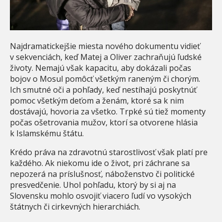
Najdramatickejšie miesta nového dokumentu vidieť
v sekvenciách, keď Matej a Oliver zachraňujú ľudské
životy. Nemajú však kapacitu, aby dokázali počas
bojov o Mosul pomôcť všetkým raneným či chorým.
Ich smutné oči a pohľady, keď nestíhajú poskytnúť
pomoc všetkým deťom a ženám, ktoré sa k nim
dostávajú, hovoria za všetko. Trpké sú tiež momenty
počas ošetrovania mužov, ktorí sa otvorene hlásia
k Islamskému štátu.
Krédo práva na zdravotnú starostlivosť však platí pre
každého. Ak niekomu ide o život, pri záchrane sa
nepozerá na príslušnosť, náboženstvo či politické
presvedčenie. Uhol pohľadu, ktorý by si aj na
Slovensku mohlo osvojiť viacero ľudí vo vysokých
štátnych či cirkevných hierarchiách.