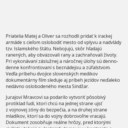
Priatelia Matej a Oliver sa rozhodli pridať k irackej
armáde s cieľom oslobodiť mesto od vplyvu a nadvlády
tzv. Islamského štátu. Nebojujú, skôr hľadajú
ranených, aby obväzovali rany a zachraňovali životy.
Pri vykonávaní záslužnej a náročnej úlohy sú denno-
denne konfrontovaní s beznádejou a zúfalstvom.
Vedľa príbehu dvojice slovenských medikov
dokumentárny film sleduje aj príbeh jezídov neďaleko
nedávno oslobodeného mesta Sindžar.
Jurajovi Mravcovi sa podarilo vytvoriť pôsobivý
protiklad ľudí, ktorí chcú na jednej strane ujsť
z vojnovej zóny do bezpečia, a na druhej strane
mladíkov, ktorí sa do vojny dobrovoľne vracajú.
Dokument zosobňuje reálne hrôzy, pred ktorými