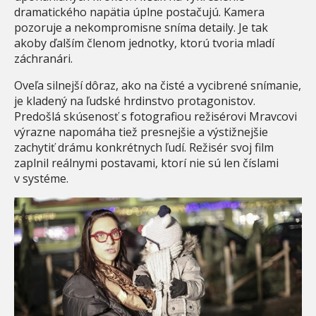
dramatického napätia úplne postačujú. Kamera
pozoruje a nekompromisne sníma detaily. Je tak
akoby ďalším členom jednotky, ktorú tvoria mladí
záchranári.
Oveľa silnejší dôraz, ako na čisté a vycibrené snímanie,
je kladený na ľudské hrdinstvo protagonistov.
Predošlá skúsenosť s fotografiou režisérovi Mravcovi
výrazne napomáha tiež presnejšie a výstižnejšie
zachytiť drámu konkrétnych ľudí. Režisér svoj film
zaplnil reálnymi postavami, ktorí nie sú len číslami
v systéme.