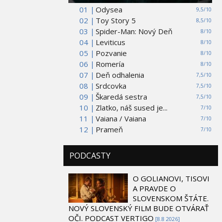
01 |
Odysea
9,5/10
02 |
Toy Story 5
8,5/10
03 |
Spider-Man: Nový Deň
8/10
04 |
Leviticus
8/10
05 |
Pozvanie
8/10
06 |
Romería
8/10
07 |
Deň odhalenia
7,5/10
08 |
Srdcovka
7,5/10
09 |
Škaredá sestra
7,5/10
10 |
Zlatko, náš sused je...
7/10
11 |
Vaiana / Vaiana
7/10
12 |
Prameň
7/10
PODCASTY
O GOLIANOVI, TISOVI
A PRAVDE O
SLOVENSKOM ŠTÁTE.
NOVÝ SLOVENSKÝ FILM BUDE OTVÁRAŤ
OČI. PODCAST VERTIGO
[8.8 2026]