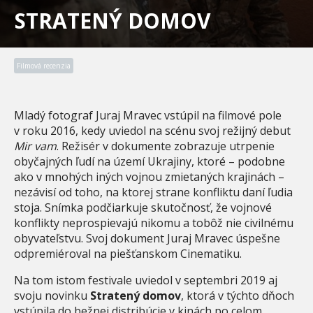
STRATENÝ DOMOV
Filmová recenzia
Mladý fotograf Juraj Mravec vstúpil na filmové pole
v roku 2016, kedy uviedol na scénu svoj režijný debut
Mir vam
. Režisér v dokumente zobrazuje utrpenie
obyčajných ľudí na území Ukrajiny, ktoré – podobne
ako v mnohých iných vojnou zmietaných krajinách –
nezávisí od toho, na ktorej strane konfliktu daní ľudia
stoja. Snímka podčiarkuje skutočnosť, že vojnové
konflikty neprospievajú nikomu a tobôž nie civilnému
obyvateľstvu. Svoj dokument Juraj Mravec úspešne
odpremiéroval na piešťanskom Cinematiku.
Na tom istom festivale uviedol v septembri 2019 aj
svoju novinku
Stratený domov
, ktorá v týchto dňoch
vstúpila do bežnej distribúcie v kinách po celom