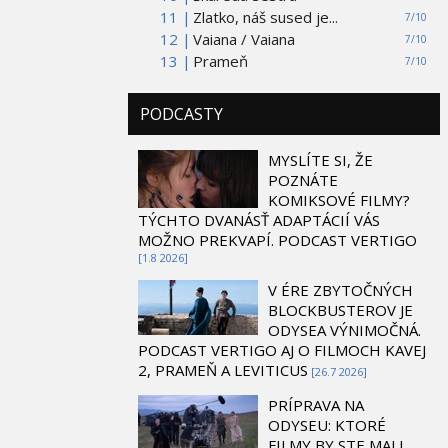
11 |
Zlatko, náš sused je...
7/10
12 |
Vaiana / Vaiana
7/10
13 |
Prameň
7/10
PODCASTY
MYSLÍTE SI, ŽE
POZNÁTE
KOMIKSOVÉ FILMY?
TÝCHTO DVANÁSŤ ADAPTÁCIÍ VÁS
MOŽNO PREKVAPÍ. PODCAST VERTIGO
[1.8 2026]
V ÉRE ZBYTOČNÝCH
BLOCKBUSTEROV JE
ODYSEA VÝNIMOČNÁ.
PODCAST VERTIGO AJ O FILMOCH KAVEJ
2, PRAMEŇ A LEVITICUS
[26.7 2026]
PRÍPRAVA NA
ODYSEU: KTORÉ
FILMY BY STE MALI