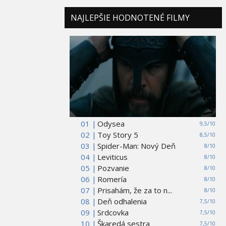
NAJLEPŠIE HODNOTENÉ FILMY
01 |
Odysea
9,5/10
02 |
Toy Story 5
8,5/10
03 |
Spider-Man: Nový Deň
8/10
04 |
Leviticus
8/10
05 |
Pozvanie
8/10
06 |
Romería
8/10
07 |
Prisahám, že za to n...
8/10
08 |
Deň odhalenia
7,5/10
09 |
Srdcovka
7,5/10
10 |
Škaredá sestra
7,5/10