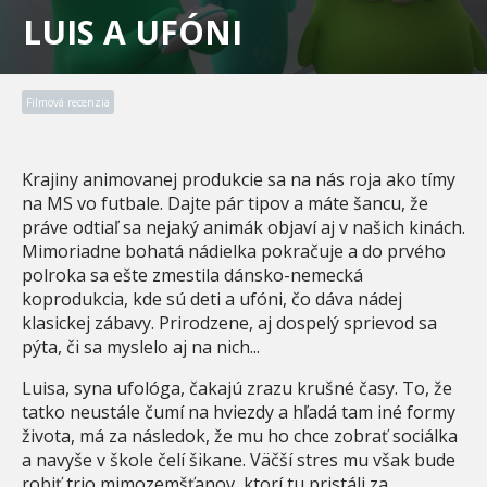
LUIS A UFÓNI
Filmová recenzia
Krajiny animovanej produkcie sa na nás roja ako tímy
na MS vo futbale. Dajte pár tipov a máte šancu, že
práve odtiaľ sa nejaký animák objaví aj v našich kinách.
Mimoriadne bohatá nádielka pokračuje a do prvého
polroka sa ešte zmestila dánsko-nemecká
koprodukcia, kde sú deti a ufóni, čo dáva nádej
klasickej zábavy. Prirodzene, aj dospelý sprievod sa
pýta, či sa myslelo aj na nich...
Luisa, syna ufológa, čakajú zrazu krušné časy. To, že
tatko neustále čumí na hviezdy a hľadá tam iné formy
života, má za následok, že mu ho chce zobrať sociálka
a navyše v škole čelí šikane. Väčší stres mu však bude
robiť trio mimozemšťanov, ktorí tu pristáli za