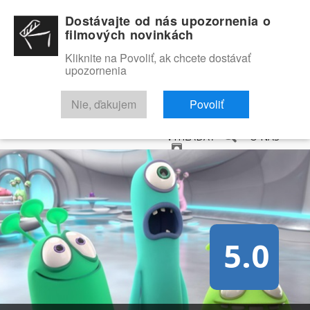
Dostávajte od nás upozornenia o
filmových novinkách
Kliknite na Povoliť, ak chcete dostávať
upozornenia
NOVINKY
RECENZIE
TRAILERY
FILMOVÁ DATABÁZA
Nie, ďakujem
Povoliť
VYHĽADAŤ
O NÁS
5.0