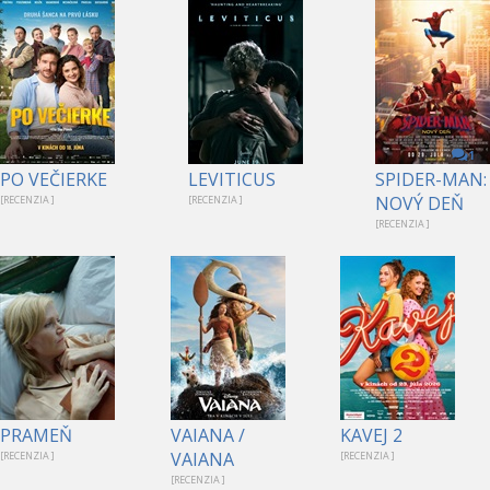
1
PO VEČIERKE
LEVITICUS
SPIDER-MAN:
NOVÝ DEŇ
[RECENZIA ]
[RECENZIA ]
[RECENZIA ]
PRAMEŇ
VAIANA /
KAVEJ 2
VAIANA
[RECENZIA ]
[RECENZIA ]
[RECENZIA ]