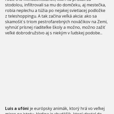
stodolou, infiltrovali sa mu do domčeku, aj mestečka,
robia neplechu a túžia po nejakej svietiacej podložke
z teleshoppingu. A tak začína veľká akcia: ako sa
skamošiť s triom pestrofarebných nováčikov na Zemi,
vyhnúť prísnej riaditeľke školy a možno, možno zažiť
veľké dobrodružstvo aj s niekým v ľudskej podobe...
Luis a ufóni
je európsky animák, ktorý hrá vo veľkej
miere na istotu. Hrdina je chudáčik, ktorý dostal do