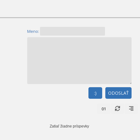
Meno:
:)
ODOSLAŤ
01
Zatiaľ žiadne príspevky