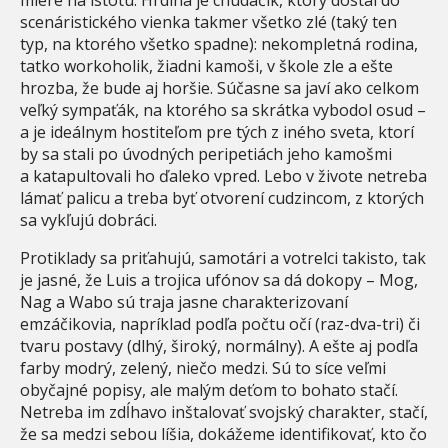
scenáristického vienka takmer všetko zlé (taký ten
typ, na ktorého všetko spadne): nekompletná rodina,
tatko workoholik, žiadni kamoši, v škole zle a ešte
hrozba, že bude aj horšie. Súčasne sa javí ako celkom
veľký sympaťák, na ktorého sa skrátka vybodol osud –
a je ideálnym hostiteľom pre tých z iného sveta, ktorí
by sa stali po úvodných peripetiách jeho kamošmi
a katapultovali ho ďaleko vpred. Lebo v živote netreba
lámať palicu a treba byť otvorení cudzincom, z ktorých
sa vykľujú dobráci.
Protiklady sa priťahujú, samotári a votrelci takisto, tak
je jasné, že Luis a trojica ufónov sa dá dokopy – Mog,
Nag a Wabo sú traja jasne charakterizovaní
emzáčikovia, napríklad podľa počtu očí (raz-dva-tri) či
tvaru postavy (dlhý, široký, normálny). A ešte aj podľa
farby modrý, zelený, niečo medzi. Sú to síce veľmi
obyčajné popisy, ale malým deťom to bohato stačí.
Netreba im zdĺhavo inštalovať svojský charakter, stačí,
že sa medzi sebou líšia, dokážeme identifikovať, kto čo