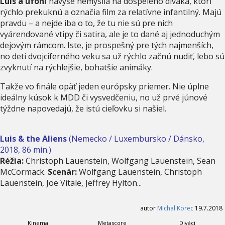
Luis a ufóni
navyše nemyslia na dospelého diváka, ktorí
rýchlo prekuknú a označia film za relatívne infantilný. Majú
pravdu – a nejde iba o to, že tu nie sú pre nich
vyárendované vtipy či satira, ale je to dané aj jednoduchým
dejovým rámcom. Iste, je prospešný pre tých najmenších,
no deti dvojciferného veku sa už rýchlo začnú nudiť, lebo sú
zvyknutí na rýchlejšie, bohatšie animáky.
Takže vo finále opäť jeden európsky priemer. Nie úplne
ideálny kúsok k MDD či vysvedčeniu, no už prvé júnové
týždne napovedajú, že istú cieľovku si našiel.
Luis & the Aliens
(Nemecko / Luxembursko / Dánsko,
2018, 86 min.)
Réžia:
Christoph Lauenstein, Wolfgang Lauenstein, Sean
McCormack.
Scenár:
Wolfgang Lauenstein, Christoph
Lauenstein, Joe Vitale, Jeffrey Hylton...
autor
Michal Korec
19.7.2018
Kinema
Metascore
Diváci