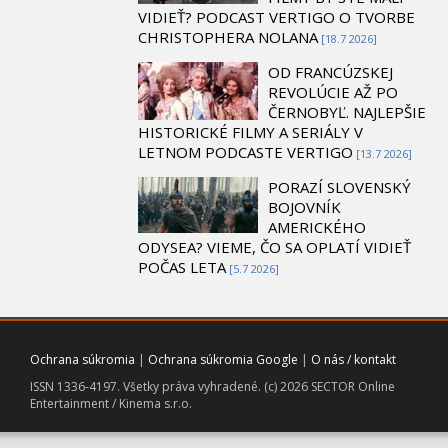
VIDIEŤ? PODCAST VERTIGO O TVORBE
CHRISTOPHERA NOLANA
[18.7 2026]
OD FRANCÚZSKEJ
REVOLÚCIE AŽ PO
ČERNOBYĽ. NAJLEPŠIE
HISTORICKÉ FILMY A SERIÁLY V
LETNOM PODCASTE VERTIGO
[13.7 2026]
PORAZÍ SLOVENSKÝ
BOJOVNÍK
AMERICKÉHO
ODYSEA? VIEME, ČO SA OPLATÍ VIDIEŤ
POČAS LETA
[5.7 2026]
Ochrana súkromia
|
Ochrana súkromia Google
|
O nás / kontakt
ISSN 1336-4197. Všetky práva vyhradené. (c) 2026 SECTOR Online
Entertainment / Kinema s.r.o.