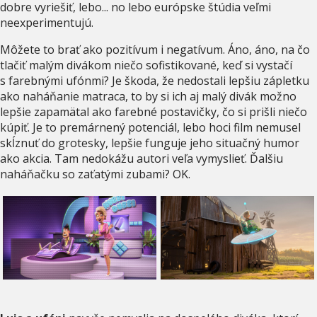
dobre vyriešiť, lebo... no lebo európske štúdia veľmi
neexperimentujú.
Môžete to brať ako pozitívum i negatívum. Áno, áno, na čo
tlačiť malým divákom niečo sofistikované, keď si vystačí
s farebnými ufónmi? Je škoda, že nedostali lepšiu zápletku
ako naháňanie matraca, to by si ich aj malý divák možno
lepšie zapamätal ako farebné postavičky, čo si prišli niečo
kúpiť. Je to premárnený potenciál, lebo hoci film nemusel
skĺznuť do grotesky, lepšie funguje jeho situačný humor
ako akcia. Tam nedokážu autori veľa vymyslieť. Ďalšiu
naháňačku so zaťatými zubami? OK.