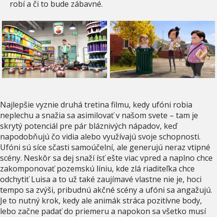
robí a či to bude zábavné.
Najlepšie vyznie druhá tretina filmu, kedy ufóni robia
neplechu a snažia sa asimilovať v našom svete – tam je
skrytý potenciál pre pár bláznivých nápadov, keď
napodobňujú čo vidia alebo využívajú svoje schopnosti.
Ufóni sú síce sčasti samoúčelní, ale generujú neraz vtipné
scény. Neskôr sa dej snaží ísť ešte viac vpred a naplno chce
zakomponovať pozemskú líniu, kde zlá riaditeľka chce
odchytiť Luisa a to už také zaujímavé vlastne nie je, hoci
tempo sa zvýši, pribudnú akčné scény a ufóni sa angažujú.
Je to nutný krok, kedy ale animák stráca pozitívne body,
lebo začne padať do priemeru a napokon sa všetko musí