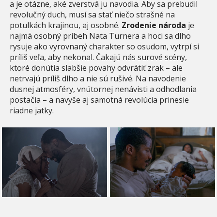
a je otázne, aké zverstvá ju navodia. Aby sa prebudil
revolučný duch, musí sa stať niečo strašné na
potulkách krajinou, aj osobné.
Zrodenie národa
je
najmä osobný príbeh Nata Turnera a hoci sa dlho
rysuje ako vyrovnaný charakter so osudom, vytrpí si
príliš veľa, aby nekonal. Čakajú nás surové scény,
ktoré donútia slabšie povahy odvrátiť zrak – ale
netrvajú príliš dlho a nie sú rušivé. Na navodenie
dusnej atmosféry, vnútornej nenávisti a odhodlania
postačia – a navyše aj samotná revolúcia prinesie
riadne jatky.