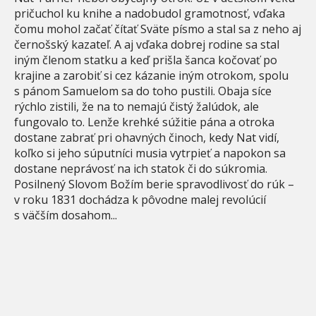
pričuchol ku knihe a nadobudol gramotnosť, vďaka
čomu mohol začať čítať Sväte písmo a stal sa z neho aj
černošský kazateľ. A aj vďaka dobrej rodine sa stal
iným členom statku a keď prišla šanca kočovať po
krajine a zarobiť si cez kázanie iným otrokom, spolu
s pánom Samuelom sa do toho pustili. Obaja síce
rýchlo zistili, že na to nemajú čistý žalúdok, ale
fungovalo to. Lenže krehké súžitie pána a otroka
dostane zabrať pri ohavných činoch, kedy Nat vidí,
koľko si jeho súputníci musia vytrpieť a napokon sa
dostane neprávosť na ich statok či do súkromia.
Posilnený Slovom Božím berie spravodlivosť do rúk –
v roku 1831 dochádza k pôvodne malej revolúcií
s väčším dosahom...