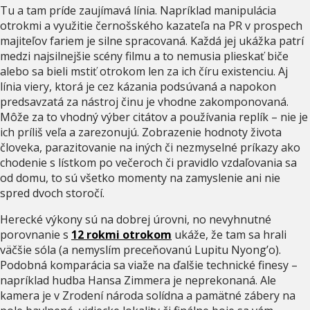
Tu a tam príde zaujímavá línia. Napríklad manipulácia
otrokmi a využitie černošského kazateľa na PR v prospech
majiteľov fariem je silne spracovaná. Každá jej ukážka patrí
medzi najsilnejšie scény filmu a to nemusia plieskať biče
alebo sa bieli mstiť otrokom len za ich číru existenciu. Aj
línia viery, ktorá je cez kázania podsúvaná a napokon
predsavzatá za nástroj činu je vhodne zakomponovaná.
Môže za to vhodný výber citátov a používania replík – nie je
ich príliš veľa a zarezonujú. Zobrazenie hodnoty života
človeka, parazitovanie na iných či nezmyselné príkazy ako
chodenie s lístkom po večeroch či pravidlo vzdaľovania sa
od domu, to sú všetko momenty na zamyslenie ani nie
spred dvoch storočí.
Herecké výkony sú na dobrej úrovni, no nevyhnutné
porovnanie s
12 rokmi otrokom
ukáže, že tam sa hrali
väčšie sóla (a nemyslím preceňovanú Lupitu Nyong’o).
Podobná komparácia sa viaže na ďalšie technické finesy –
napríklad hudba Hansa Zimmera je neprekonaná. Ale
kamera je v Zrodení národa solídna a pamätné zábery na