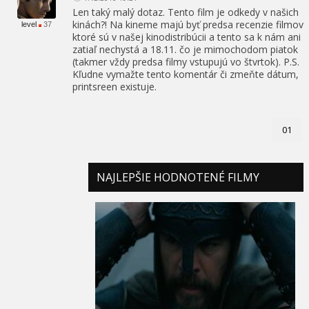
Len taký malý dotaz. Tento film je odkedy v našich
kinách?! Na kineme majú byť predsa recenzie filmov
level
37
ktoré sú v našej kinodistribúcii a tento sa k nám ani
zatiaľ nechystá a 18.11. čo je mimochodom piatok
(takmer vždy predsa filmy vstupujú vo štvrtok). P.S.
Kľudne vymažte tento komentár či zmeňte dátum,
printsreen existuje.
01
NAJLEPŠIE HODNOTENÉ FILMY