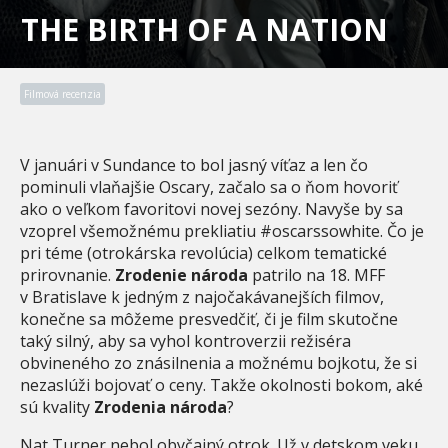
THE BIRTH OF A NATION
Filmová recenzia
V januári v Sundance to bol jasný víťaz a len čo
pominuli vlaňajšie Oscary, začalo sa o ňom hovoriť
ako o veľkom favoritovi novej sezóny. Navyše by sa
vzoprel všemožnému prekliatiu #oscarssowhite. Čo je
pri téme (otrokárska revolúcia) celkom tematické
prirovnanie.
Zrodenie národa
patrilo na 18. MFF
v Bratislave k jedným z najočakávanejších filmov,
konečne sa môžeme presvedčiť, či je film skutočne
taký silný, aby sa vyhol kontroverzii režiséra
obvineného zo znásilnenia a možnému bojkotu, že si
nezaslúži bojovať o ceny. Takže okolnosti bokom, aké
sú kvality
Zrodenia národa
?
Nat Turner nebol obyčajný otrok. Už v detskom veku