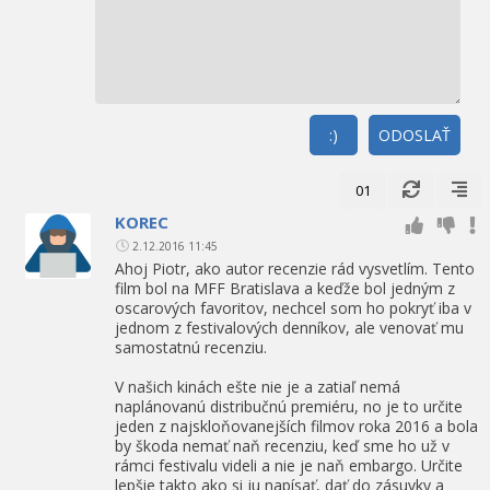
:)
ODOSLAŤ
01
KOREC
2.12.2016 11:45
Ahoj Piotr, ako autor recenzie rád vysvetlím. Tento
film bol na MFF Bratislava a keďže bol jedným z
oscarových favoritov, nechcel som ho pokryť iba v
jednom z festivalových denníkov, ale venovať mu
samostatnú recenziu.
V našich kinách ešte nie je a zatiaľ nemá
naplánovanú distribučnú premiéru, no je to určite
jeden z najskloňovanejších filmov roka 2016 a bola
by škoda nemať naň recenziu, keď sme ho už v
rámci festivalu videli a nie je naň embargo. Určite
lepšie takto ako si ju napísať, dať do zásuvky a