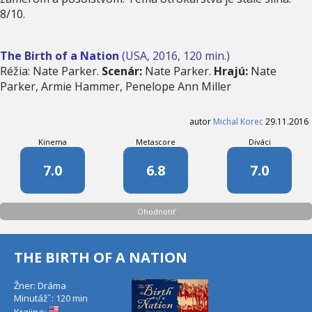
8/10.
The Birth of a Nation
(USA, 2016, 120 min.)
Réžia: Nate Parker.
Scenár:
Nate Parker.
Hrajú:
Nate
Parker, Armie Hammer, Penelope Ann Miller
autor
Michal Korec
29.11.2016
Kinema
Metascore
Diváci
7.0
6.8
7.0
Ohodnotiť
THE BIRTH OF A NATION
Žner: Dráma
Minutáž˝: 120 min
Krajina: