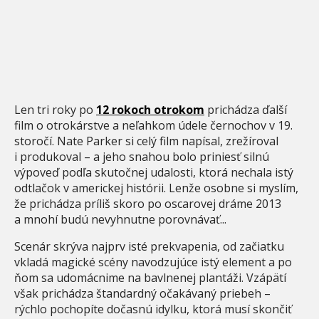
Len tri roky po
12 rokoch otrokom
prichádza ďalší
film o otrokárstve a neľahkom údele černochov v 19.
storočí. Nate Parker si celý film napísal, zrežíroval
i produkoval – a jeho snahou bolo priniesť silnú
výpoveď podľa skutočnej udalosti, ktorá nechala istý
odtlačok v americkej histórii. Lenže osobne si myslím,
že prichádza príliš skoro po oscarovej dráme 2013
a mnohí budú nevyhnutne porovnávať...
Scenár skrýva najprv isté prekvapenia, od začiatku
vkladá magické scény navodzujúce istý element a po
ňom sa udomácnime na bavlnenej plantáži. Vzápätí
však prichádza štandardný očakávaný priebeh –
rýchlo pochopíte dočasnú idylku, ktorá musí skončiť