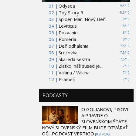
01 |
Odysea
9,5/10
02 |
Toy Story 5
8,5/10
03 |
Spider-Man: Nový Deň
8/10
04 |
Leviticus
8/10
05 |
Pozvanie
8/10
06 |
Romería
8/10
07 |
Deň odhalenia
7,5/10
08 |
Srdcovka
7,5/10
09 |
Škaredá sestra
7,5/10
10 |
Zlatko, náš sused je...
7/10
11 |
Vaiana / Vaiana
7/10
12 |
Prameň
7/10
PODCASTY
O GOLIANOVI, TISOVI
A PRAVDE O
SLOVENSKOM ŠTÁTE.
NOVÝ SLOVENSKÝ FILM BUDE OTVÁRAŤ
OČI. PODCAST VERTIGO
[8.8 2026]