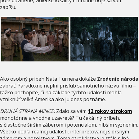
pole bavlnené, vidiecke lokality či finálne boje sa vám
zapíšu.
Ako osobný príbeh Nata Turnera dokáže
Zrodenie národa
zabrať. Paradoxne neplní prísľub samotného názvu filmu –
ťažko pochopíte, či na základe týchto udalostí mohla
vzniknúť veľká Amerika ako ju dnes poznáme.
DRUHÁ STRANA MINCE:
Zdalo sa vám
12 rokov otrokom
monotónne a vhodne uzavreté? Tu čaká iný príbeh,
s čiastočne širším záberom i potenciálom, hlbším vyznením.
Všetko podľa reálnej udalosti, interpretovanej s drsným
zámerom a posolstvom. Téma otrokárstva je stále silná.