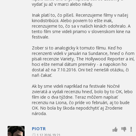
vydať ju až v marci alebo nikdy.
Inak platí to, čo píšeš. Recenzujeme filmy v našej
kinodistribúcii. Alebo poviem to ešte inak,
recenzujeme to, čo sa v našich kinách odohralo. A
tento film sme videli priamo v slovenskom kine na
festivale.
Zober si to analogicky k tomuto filmu. Keď ho
recenzenti videli v januári na Sundance, hneď o ňom
písali recenzie Variety, The Hollywood Reporter a iní,
hoci ešte nemal dátum premiéry - a napokon ho
dostal až na 7.10.2016. Oni tiež neriešili otázku, či
naň čakať.
Ak by sme videli napríklad na festivale Nočné
zvieratá a vydali recenziu hneď, bolo by to OK, lebo
film ide o dva týždne. Teraz môžem napísať
recenziu na Liona, čo príde vo februári, aj to bude
OK. No bola by škoda nepodchytiť aj Zrodenie
národa.
PIOTR
1.12.2016 19:21