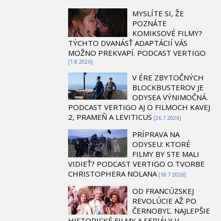
MYSLÍTE SI, ŽE
POZNÁTE
KOMIKSOVÉ FILMY?
TÝCHTO DVANÁSŤ ADAPTÁCIÍ VÁS
MOŽNO PREKVAPÍ. PODCAST VERTIGO
[1.8 2026]
V ÉRE ZBYTOČNÝCH
BLOCKBUSTEROV JE
ODYSEA VÝNIMOČNÁ.
PODCAST VERTIGO AJ O FILMOCH KAVEJ
2, PRAMEŇ A LEVITICUS
[26.7 2026]
PRÍPRAVA NA
ODYSEU: KTORÉ
FILMY BY STE MALI
VIDIEŤ? PODCAST VERTIGO O TVORBE
CHRISTOPHERA NOLANA
[18.7 2026]
OD FRANCÚZSKEJ
REVOLÚCIE AŽ PO
ČERNOBYĽ. NAJLEPŠIE
HISTORICKÉ FILMY A SERIÁLY V