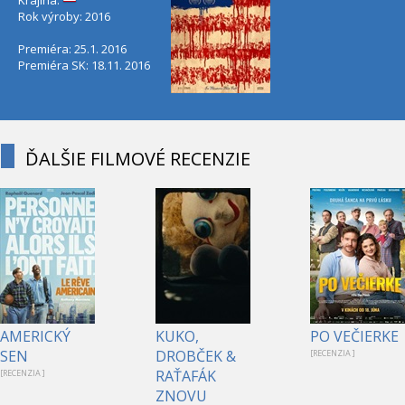
Rok výroby: 2016
Premiéra: 25.1. 2016
Premiéra SK: 18.11. 2016
ĎALŠIE FILMOVÉ RECENZIE
AMERICKÝ
KUKO,
PO VEČIERKE
SEN
DROBČEK &
[RECENZIA ]
RAŤAFÁK
[RECENZIA ]
ZNOVU