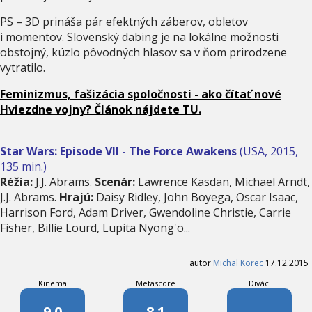
PS – 3D prináša pár efektných záberov, obletov
i momentov. Slovenský dabing je na lokálne možnosti
obstojný, kúzlo pôvodných hlasov sa v ňom prirodzene
vytratilo.
Feminizmus, fašizácia spoločnosti - ako čítať nové
Hviezdne vojny? Článok nájdete TU.
Star Wars: Episode VII - The Force Awakens
(USA, 2015,
135 min.)
Réžia:
J.J. Abrams.
Scenár:
Lawrence Kasdan, Michael Arndt,
J.J. Abrams.
Hrajú:
Daisy Ridley, John Boyega, Oscar Isaac,
Harrison Ford, Adam Driver, Gwendoline Christie, Carrie
Fisher, Billie Lourd, Lupita Nyong'o...
autor
Michal Korec
17.12.2015
Kinema
Metascore
Diváci
9.0
8.1
-