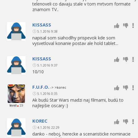
telenoveli co davaju stale v tom mrtvom formate
znamom TV..
KISSASS
5.1.2016 9:38
napisal som siahodlhy prispevok kde som
vysvetloval konanie postav ale hold tablet...
KISSASS
5.1.2016 9:37
10/10
F.U.F.O.
-> >korec
5.1.2016 0:35
Ak budú Star Wars madzi naj filmami, budú to
najlepšie oscary :)
level
19
KOREC
4.1.2016 22:29
danko - neboj, herecke a scenaristicke nominacie