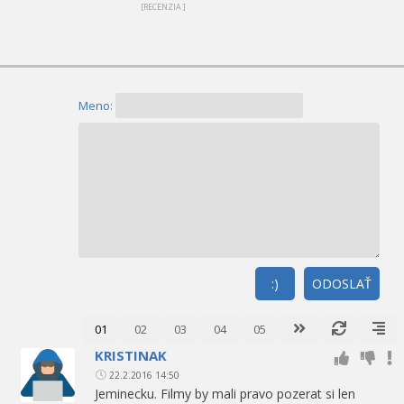
[RECENZIA ]
Meno:
:)
ODOSLAŤ
01
02
03
04
05
KRISTINAK
22.2.2016 14:50
Jeminecku. Filmy by mali pravo pozerat si len