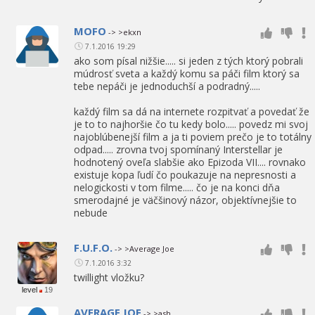
MOFO
-> >ekxn
7.1.2016 19:29
ako som písal nižšie..... si jeden z tých ktorý pobrali
múdrosť sveta a každý komu sa páči film ktorý sa
tebe nepáči je jednoduchší a podradný.....
každý film sa dá na internete rozpitvať a povedať že
je to to najhoršie čo tu kedy bolo..... povedz mi svoj
najoblúbenejší film a ja ti poviem prečo je to totálny
odpad..... zrovna tvoj spomínaný Interstellar je
hodnotený oveľa slabšie ako Epizoda VII.... rovnako
existuje kopa ľudí čo poukazuje na nepresnosti a
nelogickosti v tom filme..... čo je na konci dňa
smerodajné je väčšinový názor, objektívnejšie to
nebude
F.U.F.O.
-> >Average Joe
7.1.2016 3:32
twillight vložku?
level
19
AVERAGE JOE
-> >ash