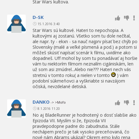
Star Wars kultova.
D-SK
15.1.2016 3:40
Star Wars sú kultové. Hateri to nepochopia. A
kultovými aj zostanú. Všetko som tu dole nečítal,
ale napr. ty - ekxn - sa nauč najprv písať bez chýb po
Slovensky (malé a veľké písmená a pod.) a potom si
môžeš skúsiť napísať scenár k filmu, uvidíme ako
dopadneš. Uff mohol by som tu ponadávať aj horšie
vám tu niektorím filmom neznalím cigániskám, len
už som asi zmúdrel...Alebo nie??? Hateri nech vás
stretnú v tomto roku( a nielen v tomto
) vám
podobní súkmeňovci a vyškriabte si navzájom
očiská, nevzdelané detiská.
DANKO
-> >Mofo
8.1.2016 11:20
No aj BladeRunner je hodnotený o dosť slabšie ako
Epizoda VII. Myslím si že, Epizoda VII
pravdepodopne padne do zabudnutia. Stále
nechápem prečo je tak vysoko preceňovaná, čo
nové nám Abrams ukázal? Okrem emo kylo rena