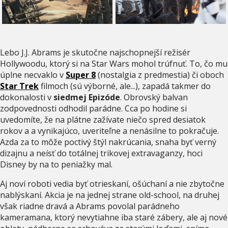
Lebo J.J. Abrams je skutočne najschopnejší režisér
Hollywoodu, ktorý si na Star Wars mohol trúfnuť. To, čo mu
úplne necvaklo v
Super 8
(nostalgia z predmestia) či oboch
Star Trek
filmoch (sú výborné, ale...), zapadá takmer do
dokonalosti v
siedmej Epizóde
. Obrovský balvan
zodpovednosti odhodil parádne. Cca po hodine si
uvedomíte, že na plátne zažívate niečo spred desiatok
rokov a a vynikajúco, uveriteľne a nenásilne to pokračuje.
Azda za to môže poctivý štýl nakrúcania, snaha byť verný
dizajnu a neísť do totálnej trikovej extravaganzy, hoci
Disney by na to peniažky mal.
Aj noví roboti vedia byť otrieskaní, ošúchaní a nie zbytočne
nablýskaní. Akcia je na jednej strane old-school, na druhej
však riadne dravá a Abrams povolal parádneho
kameramana, ktorý nevytiahne iba staré zábery, ale aj nové