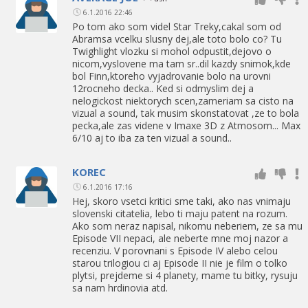
6.1.2016 22:46
Po tom ako som videl Star Treky,cakal som od
Abramsa vcelku slusny dej,ale toto bolo co? Tu
Twighlight vlozku si mohol odpustit,dejovo o
nicom,vyslovene ma tam sr..dil kazdy snimok,kde
bol Finn,ktoreho vyjadrovanie bolo na urovni
12rocneho decka.. Ked si odmyslim dej a
nelogickost niektorych scen,zameriam sa cisto na
vizual a sound, tak musim skonstatovat ,ze to bola
pecka,ale zas videne v Imaxe 3D z Atmosom... Max
6/10 aj to iba za ten vizual a sound..
KOREC
6.1.2016 17:16
Hej, skoro vsetci kritici sme taki, ako nas vnimaju
slovenski citatelia, lebo ti maju patent na rozum.
Ako som neraz napisal, nikomu neberiem, ze sa mu
Episode VII nepaci, ale neberte mne moj nazor a
recenziu. V porovnani s Episode IV alebo celou
starou trilogiou ci aj Episode II nie je film o tolko
plytsi, prejdeme si 4 planety, mame tu bitky, rysuju
sa nam hrdinovia atd.