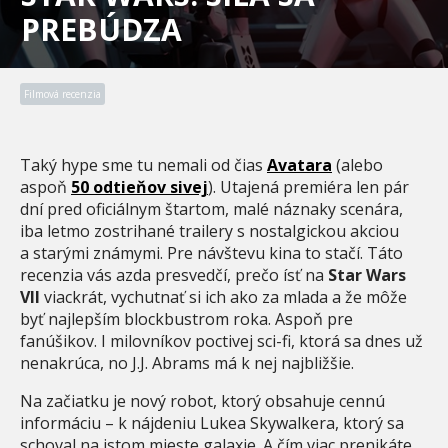
PREBÚDZA
Filmová recenzia
Taký hype sme tu nemali od čias
Avatara
(alebo
aspoň
50 odtieňov sivej
). Utajená premiéra len pár
dní pred oficiálnym štartom, malé náznaky scenára,
iba letmo zostrihané trailery s nostalgickou akciou
a starými známymi. Pre návštevu kina to stačí. Táto
recenzia vás azda presvedčí, prečo ísť na
Star Wars
VII
viackrát, vychutnať si ich ako za mlada a že môže
byť najlepším blockbustrom roka. Aspoň pre
fanúšikov. I milovníkov poctivej sci-fi, ktorá sa dnes už
nenakrúca, no J.J. Abrams má k nej najbližšie.
Na začiatku je nový robot, ktorý obsahuje cennú
informáciu – k nájdeniu Lukea Skywalkera, ktorý sa
schoval na istom mieste galaxie. A čím viac prenikáte