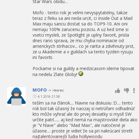
Star Wars obidu...
Mofo - tento rok je velmi nevyspytatelny, takze
teraz z fleku sa ani neda urcit, ci Inside Out a Mad
Max maju sancu dostat sa do TOP9-10. Ani oni
nemaju 100% zarucenu poziciu. A uz ked sme si
vsetci mysleli, ze Spotlight je uplny favorit, prisla
dnes rano sprava, ze mu chyba nominacie od
americkych strihacov... co je rarita a zdvihnuty prst,
ze u Akademie a v guildach sa tento tyzden rysuju
ini favoriti.
Pockame si na guildy a medzicasom ideme tipovat
na nedelu Zlate Globy!
MOFO
-> >korec
4.1.2016 21:58
teším sa na článok.... hlavne na diskusiu :D.... tento
rok bol tak úžasný že naozaj si netrúfam odhadnúť
kto môže vyhrať ale do prvej desiatky si myslí SW
určite patrí...... aj keď nemá na majstrovské diela ako
je "V hlave" alebo "Mad Max", ale natočené je
úžasne.... proste je vidieť že sa pri nakrúcaní stretli
najtalentovanejší ľudia hollywoodu