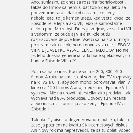
Ano, suhlasim, ze dnes sa rozsirila "serialovitost",
takze do filmov sa nemusi dat tolko deja, lebo sa
podvedome rata s dalsimi castami, co kedysi
nebolo. Iste, to je kamen urazu, ked vsetci kricia, ze
Episode IV je lepsia ako VII, lebo je samostatne
dielo a pod. Moze byt. Dnes je zrejme, ze sa toci VII
s vedomim, ze bude aj VIII a IX, kde budu
rozpracovane dejove linie. Vsetci sa na staru trilogiu
pozerame ako celok, no na novu zrazu nie, LEBO V
VII NIE JE VSETKO VYSVETLENE, HALOOO?! No nie
je, lebo dnesna generacia rada bude spekulovat, co
bude v Episode VIII a IX.
Pozri sa na to inak. Rocne vidime 200, 300, 400
filmov. A ruku na srdce, dal som aj dve TV rozpravky
na RTVS a CT1, aby som mohol porovnavat. Vlani v
kine cca 150 filmov. A ano, medzi nimi Episode VII
vycnieva. Nie na urovni Interstellar ako predvlani, ale
vycnieva nad 80% produkcie. Dovody su v recenzi
alebo inak, uzil som si ju ako kedysi Episode IV ci
Episode I.
Tak ako Ty pises o degenerovanom publiku, tak sa
zase ja pozriem na kvalitu SK internetovych diskusii.
Ani Novy rok ma nepresvedcil, ze sa tu oplati vobec