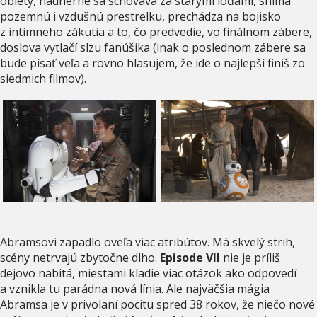
oblety, nádherne sa schováva za starými loďami, sníma
pozemnú i vzdušnú prestrelku, prechádza na bojisko
z intímneho zákutia a to, čo predvedie, vo finálnom zábere,
doslova vytlačí slzu fanúšika (inak o poslednom zábere sa
bude písať veľa a rovno hlasujem, že ide o najlepší finiš zo
siedmich filmov).
Abramsovi zapadlo oveľa viac atribútov. Má skvelý strih,
scény netrvajú zbytočne dlho.
Episode VII
nie je príliš
dejovo nabitá, miestami kladie viac otázok ako odpovedí
a vznikla tu parádna nová línia. Ale najväčšia mágia
Abramsa je v privolaní pocitu spred 38 rokov, že niečo nové