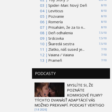
03 |
Spider-Man: Nový Deň
8/10
04 |
Leviticus
8/10
05 |
Pozvanie
8/10
06 |
Romería
8/10
07 |
Prisahám, že za to n...
8/10
08 |
Deň odhalenia
7,5/10
09 |
Srdcovka
7,5/10
10 |
Škaredá sestra
7,5/10
11 |
Zlatko, náš sused je...
7/10
12 |
Vaiana / Vaiana
7/10
13 |
Prameň
7/10
PODCASTY
MYSLÍTE SI, ŽE
POZNÁTE
KOMIKSOVÉ FILMY?
TÝCHTO DVANÁSŤ ADAPTÁCIÍ VÁS
MOŽNO PREKVAPÍ. PODCAST VERTIGO
[1.8 2026]