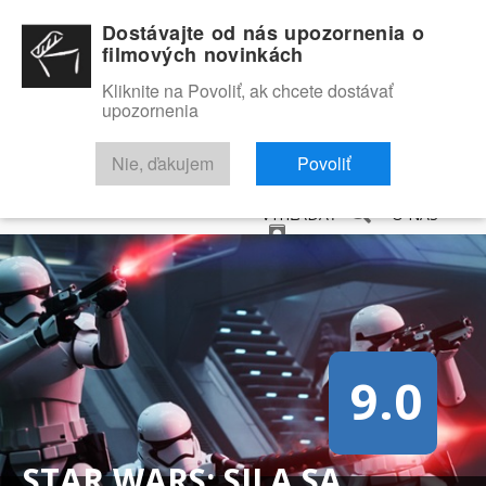
Dostávajte od nás upozornenia o
filmových novinkách
Kliknite na Povoliť, ak chcete dostávať
upozornenia
NOVINKY
RECENZIE
TRAILERY
FILMOVÁ DATABÁZA
Nie, ďakujem
Povoliť
VYHĽADAŤ
O NÁS
9.0
STAR WARS: SILA SA