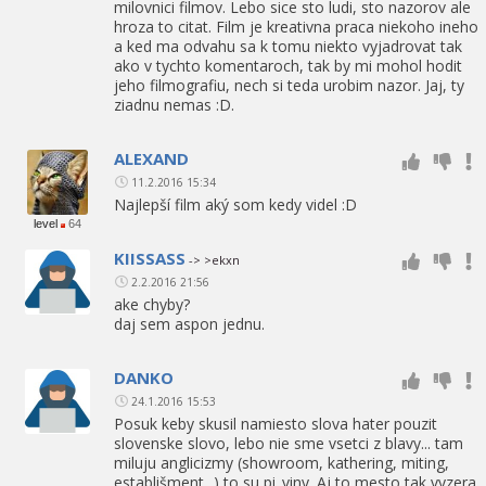
milovnici filmov. Lebo sice sto ludi, sto nazorov ale
hroza to citat. Film je kreativna praca niekoho ineho
a ked ma odvahu sa k tomu niekto vyjadrovat tak
ako v tychto komentaroch, tak by mi mohol hodit
jeho filmografiu, nech si teda urobim nazor. Jaj, ty
ziadnu nemas :D.
ALEXAND
11.2.2016 15:34
Najlepší film aký som kedy videl :D
level
64
KIISSASS
-> >ekxn
2.2.2016 21:56
ake chyby?
daj sem aspon jednu.
DANKO
24.1.2016 15:53
Posuk keby skusil namiesto slova hater pouzit
slovenske slovo, lebo nie sme vsetci z blavy... tam
miluju anglicizmy (showroom, kathering, miting,
establišment...) to su pi..viny. Aj to mesto tak vyzera.