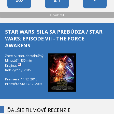
Ohodnotiť
STAR WARS: SILA SA PREBÚDZA / STAR
WARS: EPISODE VII - THE FORCE
AWAKENS
Žner: Akcia/Dobrodružný
Minutáž˝: 135 min
Krajina:
Rok výroby: 2015
Premiéra: 14.12. 2015
Premiéra SK: 17.12. 2015
ĎALŠIE FILMOVÉ RECENZIE