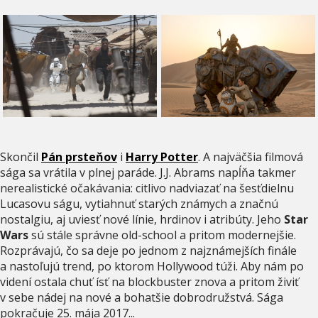
Skončil
Pán prsteňov
i
Harry Potter
. A najväčšia filmová
sága sa vrátila v plnej paráde. J.J. Abrams napĺňa takmer
nerealistické očakávania: citlivo nadviazať na šesťdielnu
Lucasovu ságu, vytiahnuť starých známych a značnú
nostalgiu, aj uviesť nové línie, hrdinov i atribúty. Jeho
Star
Wars
sú stále správne old-school a pritom modernejšie.
Rozprávajú, čo sa deje po jednom z najznámejších finále
a nastoľujú trend, po ktorom Hollywood túži. Aby nám po
videní ostala chuť ísť na blockbuster znova a pritom živiť
v sebe nádej na nové a bohatšie dobrodružstvá. Sága
pokračuje 25. mája 2017...