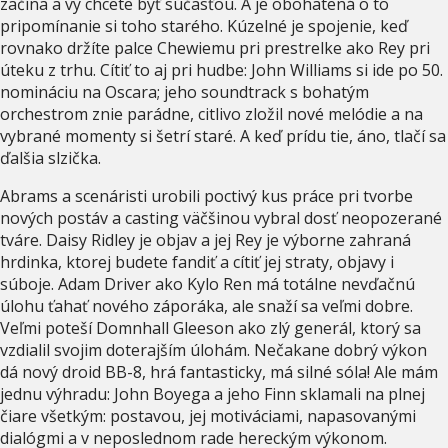
začína a vy chcete byť súčasťou. A je obohatená o to
pripomínanie si toho starého. Kúzelné je spojenie, keď
rovnako držíte palce Chewiemu pri prestrelke ako Rey pri
úteku z trhu. Cítiť to aj pri hudbe: John Williams si ide po 50.
nomináciu na Oscara; jeho soundtrack s bohatým
orchestrom znie parádne, citlivo zložil nové melódie a na
vybrané momenty si šetrí staré. A keď prídu tie, áno, tlačí sa
ďalšia slzička.
Abrams a scenáristi urobili poctivý kus práce pri tvorbe
nových postáv a casting väčšinou vybral dosť neopozerané
tváre. Daisy Ridley je objav a jej Rey je výborne zahraná
hrdinka, ktorej budete fandiť a cítiť jej straty, objavy i
súboje. Adam Driver ako Kylo Ren má totálne nevďačnú
úlohu ťahať nového záporáka, ale snaží sa veľmi dobre.
Veľmi poteší Domnhall Gleeson ako zlý generál, ktorý sa
vzdialil svojim doterajším úlohám. Nečakane dobrý výkon
dá nový droid BB-8, hrá fantasticky, má silné sóla! Ale mám
jednu výhradu: John Boyega a jeho Finn sklamali na plnej
čiare všetkým: postavou, jej motiváciami, napasovanými
dialógmi a v neposlednom rade hereckým výkonom.