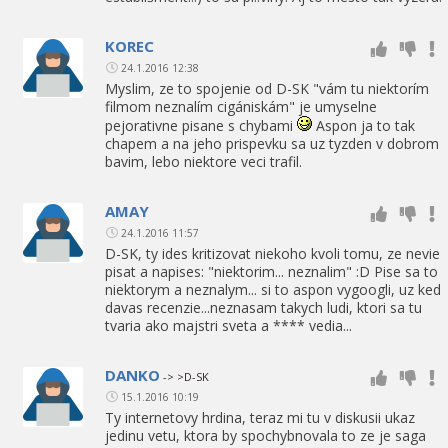
KOREC
24.1.2016 12:38
Myslim, ze to spojenie od D-SK "vám tu niektorím
filmom neznalím cigániskám" je umyselne
pejorativne pisane s chybami
Aspon ja to tak
chapem a na jeho prispevku sa uz tyzden v dobrom
bavim, lebo niektore veci trafil.
AMAY
24.1.2016 11:57
D-SK, ty ides kritizovat niekoho kvoli tomu, ze nevie
pisat a napises: "niektorim... neznalim" :D Pise sa to
niektorym a neznalym... si to aspon vygoogli, uz ked
davas recenzie...neznasam takych ludi, ktori sa tu
tvaria ako majstri sveta a **** vedia...
DANKO
-> >D-SK
15.1.2016 10:19
Ty internetovy hrdina, teraz mi tu v diskusii ukaz
jedinu vetu, ktora by spochybnovala to ze je saga