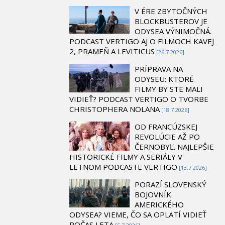
V ÉRE ZBYTOČNÝCH
BLOCKBUSTEROV JE
ODYSEA VÝNIMOČNÁ.
PODCAST VERTIGO AJ O FILMOCH KAVEJ
2, PRAMEŇ A LEVITICUS
[26.7 2026]
PRÍPRAVA NA
ODYSEU: KTORÉ
FILMY BY STE MALI
VIDIEŤ? PODCAST VERTIGO O TVORBE
CHRISTOPHERA NOLANA
[18.7 2026]
OD FRANCÚZSKEJ
REVOLÚCIE AŽ PO
ČERNOBYĽ. NAJLEPŠIE
HISTORICKÉ FILMY A SERIÁLY V
LETNOM PODCASTE VERTIGO
[13.7 2026]
PORAZÍ SLOVENSKÝ
BOJOVNÍK
AMERICKÉHO
ODYSEA? VIEME, ČO SA OPLATÍ VIDIEŤ
POČAS LETA