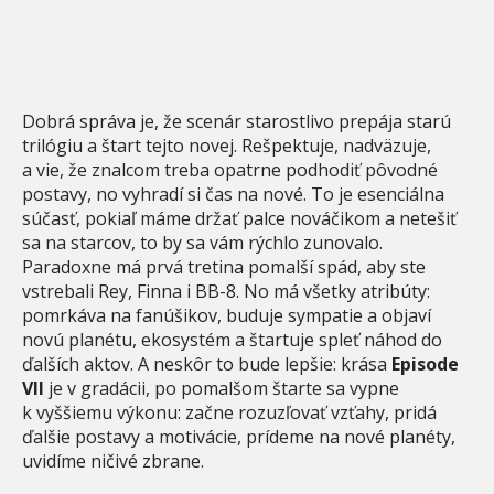
Dobrá správa je, že scenár starostlivo prepája starú
trilógiu a štart tejto novej. Rešpektuje, nadväzuje,
a vie, že znalcom treba opatrne podhodiť pôvodné
postavy, no vyhradí si čas na nové. To je esenciálna
súčasť, pokiaľ máme držať palce nováčikom a netešiť
sa na starcov, to by sa vám rýchlo zunovalo.
Paradoxne má prvá tretina pomalší spád, aby ste
vstrebali Rey, Finna i BB-8. No má všetky atribúty:
pomrkáva na fanúšikov, buduje sympatie a objaví
novú planétu, ekosystém a štartuje spleť náhod do
ďalších aktov. A neskôr to bude lepšie: krása
Episode
VII
je v gradácii, po pomalšom štarte sa vypne
k vyššiemu výkonu: začne rozuzľovať vzťahy, pridá
ďalšie postavy a motivácie, prídeme na nové planéty,
uvidíme ničivé zbrane.