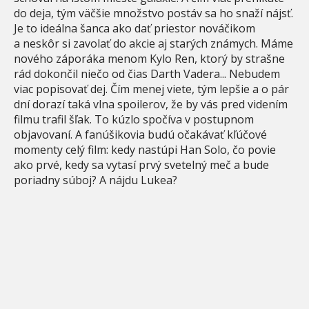
do deja, tým väčšie množstvo postáv sa ho snaží nájsť.
Je to ideálna šanca ako dať priestor nováčikom
a neskôr si zavolať do akcie aj starých známych. Máme
nového záporáka menom Kylo Ren, ktorý by strašne
rád dokončil niečo od čias Darth Vadera... Nebudem
viac popisovať dej. Čím menej viete, tým lepšie a o pár
dní dorazí taká vlna spoilerov, že by vás pred videním
filmu trafil šľak. To kúzlo spočíva v postupnom
objavovaní. A fanúšikovia budú očakávať kľúčové
momenty celý film: kedy nastúpi Han Solo, čo povie
ako prvé, kedy sa vytasí prvý svetelný meč a bude
poriadny súboj? A nájdu Lukea?