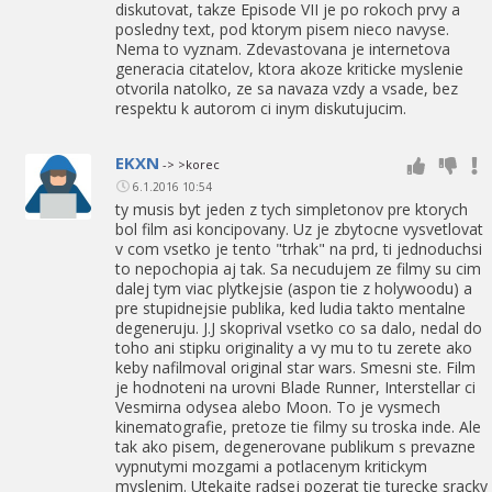
diskutovat, takze Episode VII je po rokoch prvy a
posledny text, pod ktorym pisem nieco navyse.
Nema to vyznam. Zdevastovana je internetova
generacia citatelov, ktora akoze kriticke myslenie
otvorila natolko, ze sa navaza vzdy a vsade, bez
respektu k autorom ci inym diskutujucim.
EKXN
-> >korec
6.1.2016 10:54
ty musis byt jeden z tych simpletonov pre ktorych
bol film asi koncipovany. Uz je zbytocne vysvetlovat
v com vsetko je tento "trhak" na prd, ti jednoduchsi
to nepochopia aj tak. Sa necudujem ze filmy su cim
dalej tym viac plytkejsie (aspon tie z holywoodu) a
pre stupidnejsie publika, ked ludia takto mentalne
degeneruju. J.J skoprival vsetko co sa dalo, nedal do
toho ani stipku originality a vy mu to tu zerete ako
keby nafilmoval original star wars. Smesni ste. Film
je hodnoteni na urovni Blade Runner, Interstellar ci
Vesmirna odysea alebo Moon. To je vysmech
kinematografie, pretoze tie filmy su troska inde. Ale
tak ako pisem, degenerovane publikum s prevazne
vypnutymi mozgami a potlacenym kritickym
myslenim. Utekajte radsej pozerat tie turecke sracky