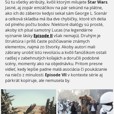
Sú tu všetky atribúty, kvôli ktorým milujete
Star Wars
.
Jasné, aj zopár emzáčikov na pár sekúnd na plátne,
ako ich do záberov kedysi sekal sám George L. Scenár
a celková skladba má iba dve chybičky, ktoré ich delia
od plného počtu bodov. Niektoré dialógy sú prosté,
akoby ich písal samotný Lucas (na legendárne
vyznanie lásky
Episode II
však nemajú). Druhým je
štruktúra i príliš časte požičiavanie známych
elementov, najmä zo štvorky. Akoby autori mali
zábrany urobiť istú revolúciu a kvôli fanúšikom ostali
radšej v zabehnutých koľajách a doručili podobné
scény, momenty ako na objednávku. Pritom presne
vidieť, kedy lepšie padne malá asociácia či poukázanie
na niečo z minulosti.
Episode VII
v kontexte série aj
párkrát kopíruje, ale nemusela by.