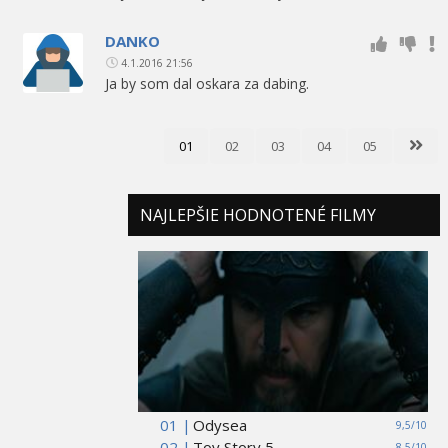
DANKO
4.1.2016 21:56
Ja by som dal oskara za dabing.
01
02
03
04
05
NAJLEPŠIE HODNOTENÉ FILMY
01 |
Odysea
9,5/10
02 |
Toy Story 5
8,5/10