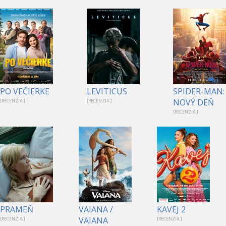
1
PO VEČIERKE
LEVITICUS
SPIDER-MAN:
NOVÝ DEŇ
[RECENZIA ]
[RECENZIA ]
[RECENZIA ]
PRAMEŇ
VAIANA /
KAVEJ 2
VAIANA
[RECENZIA ]
[RECENZIA ]