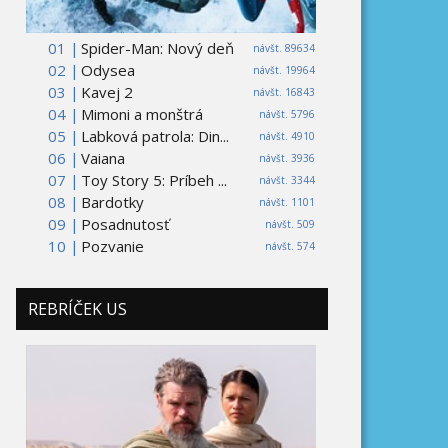
01 |
Spider-Man: Nový deň
návšt. 89634
02 |
Odysea
návšt. 19964
03 |
Kavej 2
návšt. 16843
04 |
Mimoni a monštrá
návšt. 5796
05 |
Labková patrola: Din...
návšt. 4910
06 |
Vaiana
návšt. 3936
07 |
Toy Story 5: Príbeh ...
návšt. 3344
08 |
Bardotky
návšt. 1101
09 |
Posadnutosť
návšt. 509
10 |
Pozvanie
návšt. 574
REBRÍČEK US