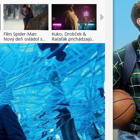
Film Spider-Man:
Kuko, Drobček &
Nový deň ovládol s...
Raťafák prichádzajú...