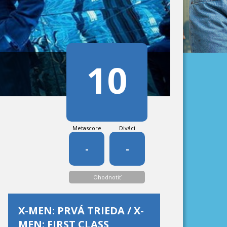
10
Metascore
Diváci
-
-
Ohodnotiť
X-MEN: PRVÁ TRIEDA / X-
MEN: FIRST CLASS