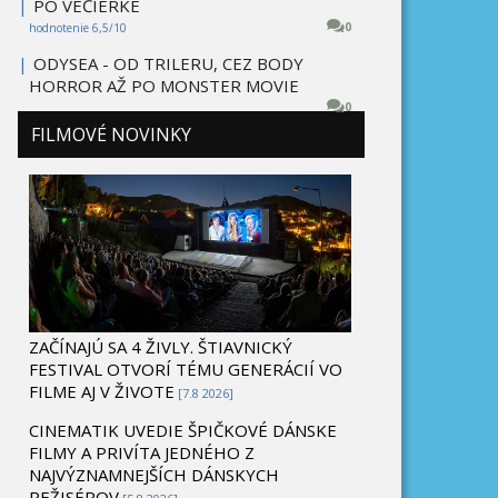
|
PO VEČIERKE
0
hodnotenie 6,5/10
|
ODYSEA - OD TRILERU, CEZ BODY
HORROR AŽ PO MONSTER MOVIE
0
FILMOVÉ NOVINKY
ZAČÍNAJÚ SA 4 ŽIVLY. ŠTIAVNICKÝ
FESTIVAL OTVORÍ TÉMU GENERÁCIÍ VO
FILME AJ V ŽIVOTE
[7.8 2026]
CINEMATIK UVEDIE ŠPIČKOVÉ DÁNSKE
FILMY A PRIVÍTA JEDNÉHO Z
NAJVÝZNAMNEJŠÍCH DÁNSKYCH
REŽISÉROV