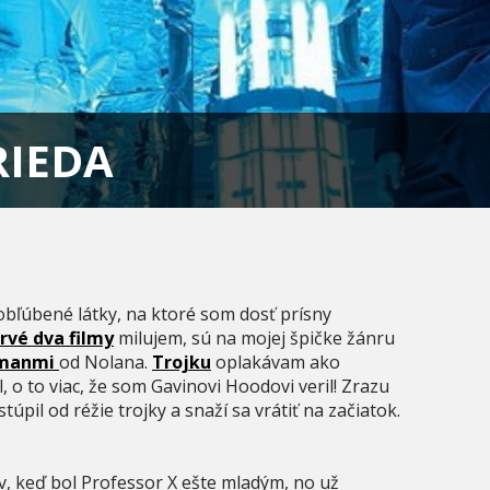
RIEDA
 obľúbené látky, na ktoré som dosť prísny
rvé dva filmy
milujem, sú na mojej špičke žánru
manmi
od Nolana.
Trojku
oplakávam ako
, o to viac, že som Gavinovi Hoodovi veril! Zrazu
pil od réžie trojky a snaží sa vrátiť na začiatok.
ov, keď bol Professor X ešte mladým, no už