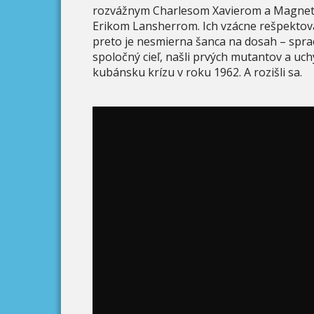
rozvážnym Charlesom Xavierom a Magneto
Erikom Lansherrom. Ich vzácne rešpektov
preto je nesmierna šanca na dosah – spraco
spoločný cieľ, našli prvých mutantov a uchý
kubánsku krízu v roku 1962. A rozišli sa.