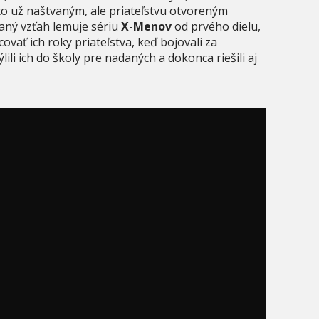
 už naštvaným, ale priateľstvu otvoreným
aný vzťah lemuje sériu
X-Menov
od prvého dielu,
vať ich roky priateľstva, keď bojovali za
lili ich do školy pre nadaných a dokonca riešili aj