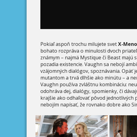
Pokiaľ aspoň trochu milujete svet
X-Meno
bohato rozpráva o minulosti dvoch priateľo
známym – najmä Mystique či Beast majú s
pozadia existencie. Vaughn sa nebojí ambi
vzájomných dialógov, spoznávania. Opäť je 
mutantom a trvá dlhšie ako minútu – a ne
Vaughn používa zvláštnu kombináciu: neus
odohráva dej, dialógy, spomienky, či dáva
krajšie ako odhaľovať pôvod jednotlivých 
nebojím napísať, že rovnako dobre ako Si