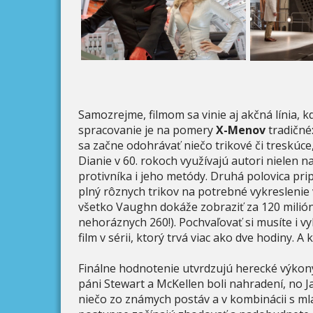
Samozrejme, filmom sa vinie aj akčná línia, k
spracovanie je na pomery
X-Menov
tradičné: 
sa začne odohrávať niečo trikové či treskúce,
Dianie v 60. rokoch využívajú autori nielen na
protivníka i jeho metódy. Druhá polovica pri
plný rôznych trikov na potrebné vykreslenie 
všetko Vaughn dokáže zobraziť za 120 milión
nehoráznych 260!). Pochvaľovať si musíte i v
film v sérii, ktorý trvá viac ako dve hodiny. A
Finálne hodnotenie utvrdzujú herecké výkony
páni Stewart a McKellen boli nahradení, no 
niečo zo známych postáv a v kombinácii s ml