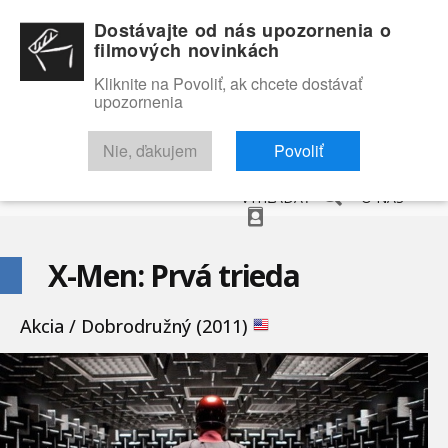
Dostávajte od nás upozornenia o
filmových novinkách
Kliknite na Povoliť, ak chcete dostávať
upozornenia
NOVINKY
RECENZIE
TRAILERY
FILMOVÁ DATABÁZA
Nie, ďakujem
Povoliť
VYHĽADAŤ
O NÁS
X-Men: Prvá trieda
Akcia / Dobrodružný (2011)