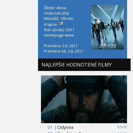
Žáner: Akcia
/Dobrodružný
Minutáž: 100 min
Krajina:
Rok výroby: 2011
Homepage
www
Premiéra: 3.6. 2011
Premiéra SK: 2.6. 2011
NAJLEPŠIE HODNOTENÉ FILMY
01 |
Odysea
9,5/10