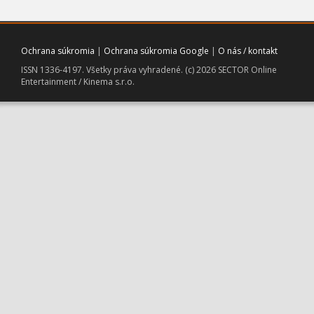
Ochrana súkromia
|
Ochrana súkromia Google
|
O nás / kontakt
ISSN 1336-4197. Všetky práva vyhradené. (c) 2026 SECTOR Online
Entertainment / Kinema s.r.o.