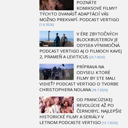
POZNÁTE
KOMIKSOVÉ FILMY?
TÝCHTO DVANÁSŤ ADAPTÁCIÍ VÁS
MOŽNO PREKVAPÍ. PODCAST VERTIGO
[1.8 2026]
V ÉRE ZBYTOČNÝCH
BLOCKBUSTEROV JE
ODYSEA VÝNIMOČNÁ.
PODCAST VERTIGO AJ O FILMOCH KAVEJ
2, PRAMEŇ A LEVITICUS
[26.7 2026]
PRÍPRAVA NA
ODYSEU: KTORÉ
FILMY BY STE MALI
VIDIEŤ? PODCAST VERTIGO O TVORBE
CHRISTOPHERA NOLANA
[18.7 2026]
OD FRANCÚZSKEJ
REVOLÚCIE AŽ PO
ČERNOBYĽ. NAJLEPŠIE
HISTORICKÉ FILMY A SERIÁLY V
LETNOM PODCASTE VERTIGO
[13.7 2026]