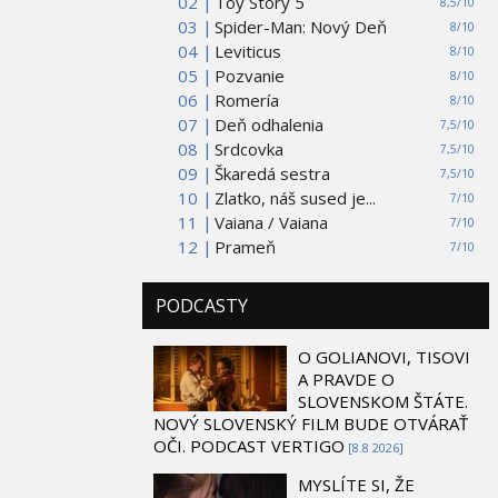
02 |
Toy Story 5
8,5/10
03 |
Spider-Man: Nový Deň
8/10
04 |
Leviticus
8/10
05 |
Pozvanie
8/10
06 |
Romería
8/10
07 |
Deň odhalenia
7,5/10
08 |
Srdcovka
7,5/10
09 |
Škaredá sestra
7,5/10
10 |
Zlatko, náš sused je...
7/10
11 |
Vaiana / Vaiana
7/10
12 |
Prameň
7/10
PODCASTY
O GOLIANOVI, TISOVI
A PRAVDE O
SLOVENSKOM ŠTÁTE.
NOVÝ SLOVENSKÝ FILM BUDE OTVÁRAŤ
OČI. PODCAST VERTIGO
[8.8 2026]
MYSLÍTE SI, ŽE