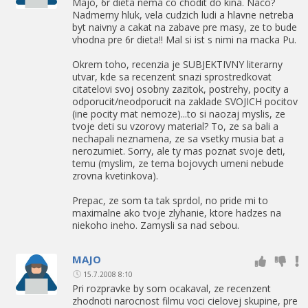
Majo, 6r dieta nema co chodit do kina. Naco?
Nadmerny hluk, vela cudzich ludi a hlavne netreba
byt naivny a cakat na zabave pre masy, ze to bude
vhodna pre 6r dieta!! Mal si ist s nimi na macka Pu.
Okrem toho, recenzia je SUBJEKTIVNY literarny
utvar, kde sa recenzent snazi sprostredkovat
citatelovi svoj osobny zazitok, postrehy, pocity a
odporucit/neodporucit na zaklade SVOJICH pocitov
(ine pocity mat nemoze)...to si naozaj myslis, ze
tvoje deti su vzorovy material? To, ze sa bali a
nechapali neznamena, ze sa vsetky musia bat a
nerozumiet. Sorry, ale ty mas poznat svoje deti,
temu (myslim, ze tema bojovych umeni nebude
zrovna kvetinkova).
Prepac, ze som ta tak sprdol, no pride mi to
maximalne ako tvoje zlyhanie, ktore hadzes na
niekoho ineho. Zamysli sa nad sebou.
MAJO
15.7.2008 8:10
Pri rozpravke by som ocakaval, ze recenzent
zhodnoti narocnost filmu voci cielovej skupine, pre