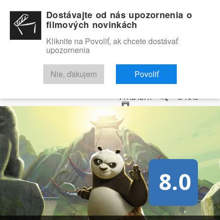
Dostávajte od nás upozornenia o
filmových novinkách
Kliknite na Povoliť, ak chcete dostávať
upozornenia
NOVINKY
RECENZIE
TRAILERY
FILMOVÁ DATABÁZA
Nie, ďakujem
Povoliť
VYHĽADAŤ
O NÁS
8.0