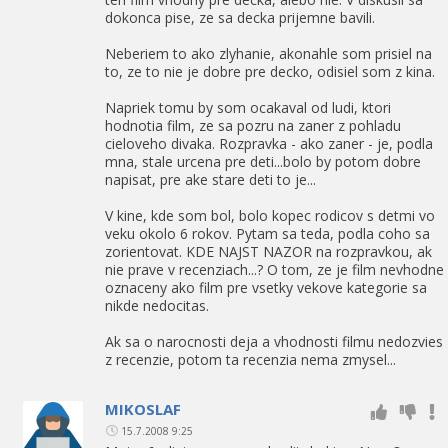
dokonca pise, ze sa decka prijemne bavili.
Neberiem to ako zlyhanie, akonahle som prisiel na
to, ze to nie je dobre pre decko, odisiel som z kina.
Napriek tomu by som ocakaval od ludi, ktori
hodnotia film, ze sa pozru na zaner z pohladu
cieloveho divaka. Rozpravka - ako zaner - je, podla
mna, stale urcena pre deti...bolo by potom dobre
napisat, pre ake stare deti to je...
V kine, kde som bol, bolo kopec rodicov s detmi vo
veku okolo 6 rokov. Pytam sa teda, podla coho sa
zorientovat. KDE NAJST NAZOR na rozpravkou, ak
nie prave v recenziach...? O tom, ze je film nevhodne
oznaceny ako film pre vsetky vekove kategorie sa
nikde nedocitas.
Ak sa o narocnosti deja a vhodnosti filmu nedozvies
z recenzie, potom ta recenzia nema zmysel...
MIKOSLAF
15.7.2008 9:25