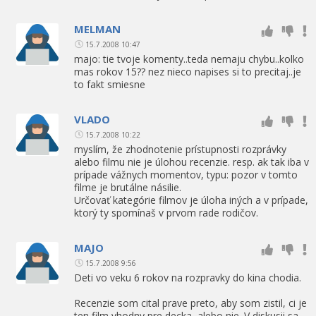
MELMAN
15.7.2008 10:47
majo: tie tvoje komenty..teda nemaju chybu..kolko
mas rokov 15?? nez nieco napises si to precitaj..je
to fakt smiesne
VLADO
15.7.2008 10:22
myslím, že zhodnotenie prístupnosti rozprávky
alebo filmu nie je úlohou recenzie. resp. ak tak iba v
prípade vážnych momentov, typu: pozor v tomto
filme je brutálne násilie.
Určovať kategórie filmov je úloha iných a v prípade,
ktorý ty spomínaš v prvom rade rodičov.
MAJO
15.7.2008 9:56
Deti vo veku 6 rokov na rozpravky do kina chodia.
Recenzie som cital prave preto, aby som zistil, ci je
ten film vhodny pre decka, alebo nie. V diskusii sa