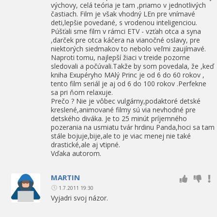
výchovy, celá teória je tam ,priamo v jednotlivých
častiach. Film je však vhodný LEn pre vnímavé
deti,lepšie povedané, s vrodenou inteligenciou.
Púšťali sme film v rámci ETV - vzťah otca a syna
,darček pre otca káčera na vianočné oslavy, pre
niektorých siedmakov to nebolo veľmi zaujímavé.
Naproti tomu, najlepší žiaci v treide pozorne
sledovali a počúvali.Takže by som povedala, že ,keď
kniha Exupéryho MAlý Princ je od 6 do 60 rokov ,
tento film seriál je aj od 6 do 100 rokov .Perfekne
sa pri ňom relaxuje.
Prečo ? Nie je vôbec vulgárny,podaktoré detské
kreslené,animované filmy sú via nevhodné pre
detského diváka. Je to 25 minút príjemného
pozerania na usmiatu tvár hrdinu Panda,hoci sa tam
stále bojuje,bije,ale to je viac menej nie také
drastické,ale aj vtipné.
Vďaka autorom.
MARTIN
1.7.2011 19:30
Vyjadri svoj názor.