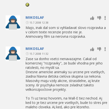
MIKOSLAF
15.7.2008 12:38
Majo, inak dal som si vyhladavat slovo rozpravka a
v celom texte recenzie proste nie je.
Animovany film sa nerovna rozpravka.
MIKOSLAF
15.7.2008 11:32
Zase sa donho vsetci nenavazajme. Cakal od
komercnej "rozpravky", ze bude vhodna pre jeho
ratolesti, no myslil sa.
Dnesne americke animaky su urcene pre vsetkych,
ziadna hlavna detska cielova skupina sa nekona.
Masovky maju vzdy akcne, strasidelne, aj krute
sceny. 6r psychyka nemoze zvladnut taketo
velkorozpoctove projekty.
To Ti uz teraz hovorim, na Wall-E tiez nechod. Aj
ked to je tiez urcene pre vsetkych, bude to stres pre
maleho cloveka. Aj ked, ako pre ktoreho.