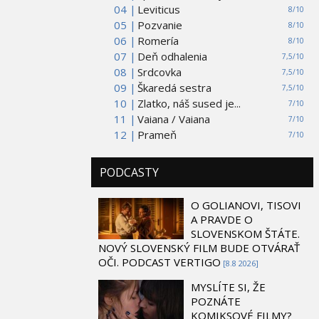
04 |
Leviticus
8/10
05 |
Pozvanie
8/10
06 |
Romería
8/10
07 |
Deň odhalenia
7,5/10
08 |
Srdcovka
7,5/10
09 |
Škaredá sestra
7,5/10
10 |
Zlatko, náš sused je...
7/10
11 |
Vaiana / Vaiana
7/10
12 |
Prameň
7/10
PODCASTY
O GOLIANOVI, TISOVI
A PRAVDE O
SLOVENSKOM ŠTÁTE.
NOVÝ SLOVENSKÝ FILM BUDE OTVÁRAŤ
OČI. PODCAST VERTIGO
[8.8 2026]
MYSLÍTE SI, ŽE
POZNÁTE
KOMIKSOVÉ FILMY?