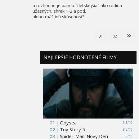
a rozhodne je panda "detskejšia" ako rodina
užasných, shrek 1-2 a pod.
alebo máš inú skúsenosť?
01
02
NAJLEPŠIE HODNOTENÉ FILMY
01 |
Odysea
9,5/10
02 |
Toy Story 5
8,5/10
03 |
Spider-Man: Nový Deň
8/10