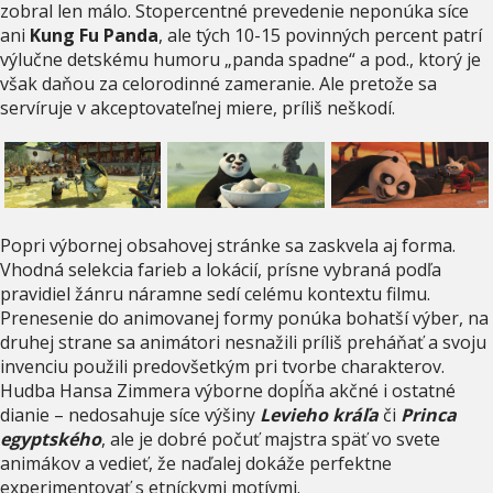
zobral len málo. Stopercentné prevedenie neponúka síce
ani
Kung Fu Panda
, ale tých 10-15 povinných percent patrí
výlučne detskému humoru „panda spadne“ a pod., ktorý je
však daňou za celorodinné zameranie. Ale pretože sa
servíruje v akceptovateľnej miere, príliš neškodí.
Popri výbornej obsahovej stránke sa zaskvela aj forma.
Vhodná selekcia farieb a lokácií, prísne vybraná podľa
pravidiel žánru náramne sedí celému kontextu filmu.
Prenesenie do animovanej formy ponúka bohatší výber, na
druhej strane sa animátori nesnažili príliš preháňať a svoju
invenciu použili predovšetkým pri tvorbe charakterov.
Hudba Hansa Zimmera výborne dopĺňa akčné i ostatné
dianie – nedosahuje síce výšiny
Levieho kráľa
či
Princa
egyptského
, ale je dobré počuť majstra späť vo svete
animákov a vedieť, že naďalej dokáže perfektne
experimentovať s etníckymi motívmi.