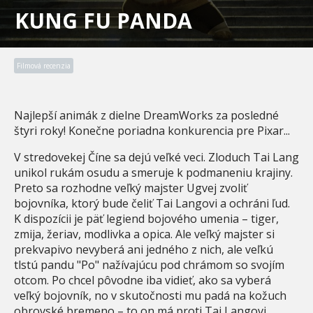
KUNG FU PANDA
Filmová recenzia
Najlepší animák z dielne DreamWorks za posledné
štyri roky! Konečne poriadna konkurencia pre Pixar...
V stredovekej Číne sa dejú veľké veci. Zloduch Tai Lang
unikol rukám osudu a smeruje k podmaneniu krajiny.
Preto sa rozhodne veľký majster Ugvej zvoliť
bojovníka, ktorý bude čeliť Tai Langovi a ochráni ľud.
K dispozícii je päť legiend bojového umenia – tiger,
zmija, žeriav, modlivka a opica. Ale veľký majster si
prekvapivo nevyberá ani jedného z nich, ale veľkú
tlstú pandu "Po" nažívajúcu pod chrámom so svojím
otcom. Po chcel pôvodne iba vidieť, ako sa vyberá
veľký bojovník, no v skutočnosti mu padá na kožuch
obrovské bremeno – to on má proti Tai Langovi