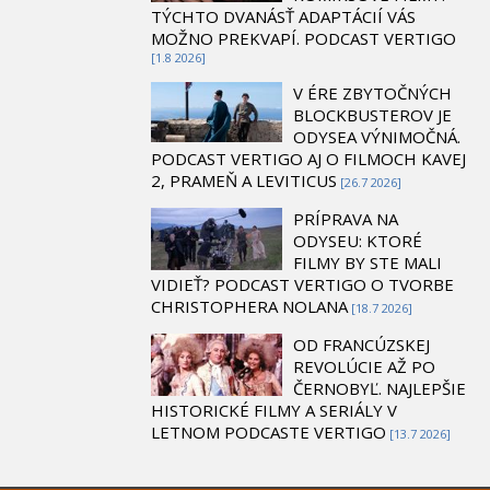
TÝCHTO DVANÁSŤ ADAPTÁCIÍ VÁS
MOŽNO PREKVAPÍ. PODCAST VERTIGO
[1.8 2026]
V ÉRE ZBYTOČNÝCH
BLOCKBUSTEROV JE
ODYSEA VÝNIMOČNÁ.
PODCAST VERTIGO AJ O FILMOCH KAVEJ
2, PRAMEŇ A LEVITICUS
[26.7 2026]
PRÍPRAVA NA
ODYSEU: KTORÉ
FILMY BY STE MALI
VIDIEŤ? PODCAST VERTIGO O TVORBE
CHRISTOPHERA NOLANA
[18.7 2026]
OD FRANCÚZSKEJ
REVOLÚCIE AŽ PO
ČERNOBYĽ. NAJLEPŠIE
HISTORICKÉ FILMY A SERIÁLY V
LETNOM PODCASTE VERTIGO
[13.7 2026]