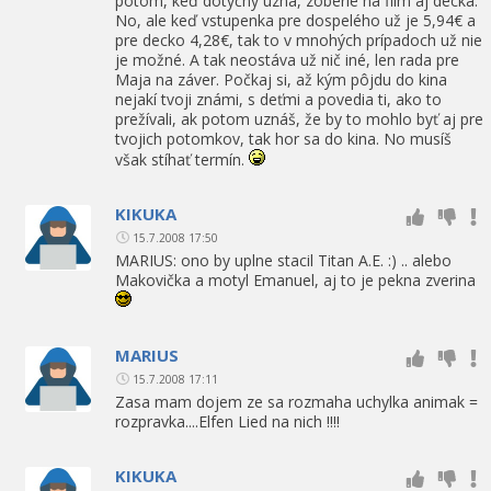
potom, keď dotyčný uzná, zoberie na film aj decká.
No, ale keď vstupenka pre dospelého už je 5,94€ a
pre decko 4,28€, tak to v mnohých prípadoch už nie
je možné. A tak neostáva už nič iné, len rada pre
Maja na záver. Počkaj si, až kým pôjdu do kina
nejakí tvoji známi, s deťmi a povedia ti, ako to
prežívali, ak potom uznáš, že by to mohlo byť aj pre
tvojich potomkov, tak hor sa do kina. No musíš
však stíhať termín.
KIKUKA
15.7.2008 17:50
MARIUS: ono by uplne stacil Titan A.E. :) .. alebo
Makovička a motyl Emanuel, aj to je pekna zverina
MARIUS
15.7.2008 17:11
Zasa mam dojem ze sa rozmaha uchylka animak =
rozpravka....Elfen Lied na nich !!!!
KIKUKA