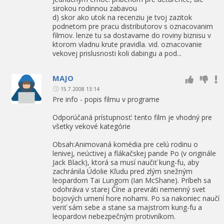
sirokou rodinnou zabavou
d) skor ako utok na recenziu je tvoj zazitok
podnetom pre pracu distributorov s oznacovanim
filmov. lenze tu sa dostavame do roviny biznisu v
ktorom vladnu krute pravidla. vid. oznacovanie
vekovej prislusnosti koli dabingu a pod...
MAJO
15.7.2008 13:14
Pre info - popis filmu v programe
Odporúčaná prístupnosť: tento film je vhodný pre
všetky vekové kategórie
Obsah:Animovaná komédia pre celú rodinu o
lenivej, neúctivej a flákačskej pande Po (v originále
Jack Black), ktorá sa musí naučiť kung-fu, aby
zachránila Údolie Kľudu pred zlým snežným
leopardom Tai Lungom (Ian McShane). Príbeh sa
odohráva v starej Číne a prevráti nemenný svet
bojových umení hore nohami. Po sa nakoniec naučí
veriť sám sebe a stane sa majstrom kung-fu a
leopardovi nebezpečným protivníkom.