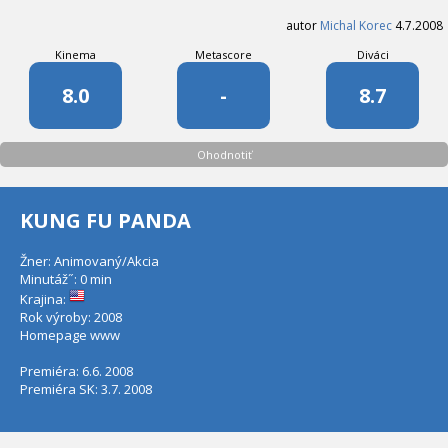
autor
Michal Korec
4.7.2008
Kinema
Metascore
Diváci
8.0
-
8.7
Ohodnotiť
KUNG FU PANDA
Žner: Animovaný/Akcia
Minutáž˝: 0 min
Krajina:
Rok výroby: 2008
Homepage
www
Premiéra: 6.6. 2008
Premiéra SK: 3.7. 2008