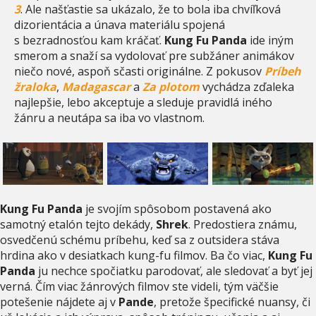
3
. Ale našťastie sa ukázalo, že to bola iba chvíľková
dizorientácia a únava materiálu spojená
s bezradnosťou kam kráčať.
Kung Fu Panda
ide iným
smerom a snaží sa vydolovať pre subžáner animákov
niečo nové, aspoň sčasti originálne. Z pokusov
Príbeh
žraloka
,
Madagascar
a
Za plotom
vychádza zďaleka
najlepšie, lebo akceptuje a sleduje pravidlá iného
žánru a neutápa sa iba vo vlastnom.
Kung Fu Panda
je svojím spôsobom postavená ako
samotný etalón tejto dekády,
Shrek
. Predostiera známu,
osvedčenú schému príbehu, keď sa z outsidera stáva
hrdina ako v desiatkach kung-fu filmov. Ba čo viac,
Kung Fu
Panda
ju nechce spočiatku parodovať, ale sledovať a byť jej
verná. Čím viac žánrových filmov ste videli, tým väčšie
potešenie nájdete aj v
Pande
, pretože špecifické nuansy, či