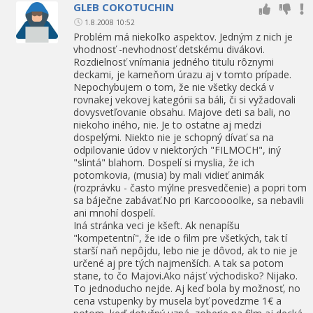
GLEB COKOTUCHIN
1.8.2008 10:52
Problém má niekoľko aspektov. Jedným z nich je
vhodnosť -nevhodnosť detskému divákovi.
Rozdielnosť vnímania jedného titulu rôznymi
deckami, je kameňom úrazu aj v tomto prípade.
Nepochybujem o tom, že nie všetky decká v
rovnakej vekovej kategórii sa báli, či si vyžadovali
dovysvetľovanie obsahu. Majove deti sa bali, no
niekoho iného, nie. Je to ostatne aj medzi
dospelými. Niekto nie je schopný dívať sa na
odpilovanie údov v niektorých "FILMOCH", iný
"slintá" blahom. Dospelí si myslia, že ich
potomkovia, (musia) by mali vidieť animák
(rozprávku - často mýlne presvedčenie) a popri tom
sa báječne zabávať.No pri Karcoooolke, sa nebavili
ani mnohí dospelí.
Iná stránka veci je kšeft. Ak nenapíšu
"kompetentní", že ide o film pre všetkých, tak tí
starší naň nepôjdu, lebo nie je dôvod, ak to nie je
určené aj pre tých najmenších. A tak sa potom
stane, to čo Majovi.Ako nájsť východisko? Nijako.
To jednoducho nejde. Aj keď bola by možnosť, no
cena vstupenky by musela byť povedzme 1€ a