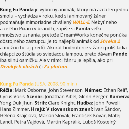
Kung Fu Panda
je výborný animák, ktorý má azda len jednu
smolu – vychádza v roku, keď si animovaný žáner
podmaňuje mimoriadne chválený
WALL-E
. Nebyť neho
a celého Pixaru v brandži, zapíše si
Panda
veľké
množstvo uznania, pretože DreamWorks konečne ponúka
dôstojného zástupcu. Je to najlepší animák od
Shreka 2
a možno ho aj predčí. Akurát hodnotenie v žánri príliš ladia
chlapci zo štúdia so svietiacou lampou, preto dávam
Pande
iba silnú osmičku. Ale v rámci žánru je lepšia, ako pri
Divokých vlnách
či
Za plotom
.
Kung Fu Panda
(USA, 2008, 90 min.)
Réžia:
Mark Osborne, John Stevenson.
Námet:
Ethan Reiff,
Cyrus Voris.
Scenár:
Jonathan Aibel, Glenn Berger.
Kamera:
Yong Duk Jhun.
Strih:
Clare Knight.
Hudba:
John Powell,
Hans Zimmer.
Hrajú: V slovenskom znení:
Ivan Šándor,
Helena Krajčiová, Marián Slovák, František Kovár, Matej
Landl, Petra Vajdová, Martin Kaprálik, Luboš Kostelný