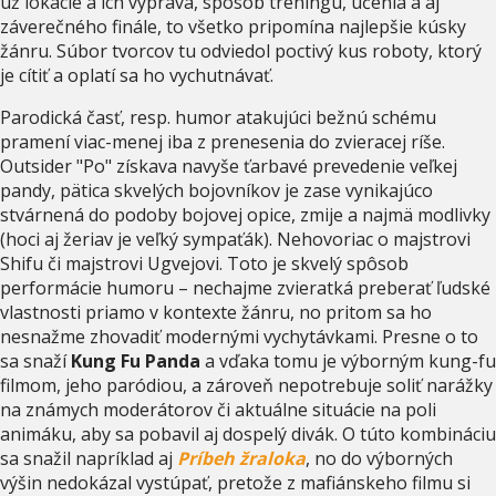
už lokácie a ich výprava, spôsob tréningu, učenia a aj
záverečného finále, to všetko pripomína najlepšie kúsky
žánru. Súbor tvorcov tu odviedol poctivý kus roboty, ktorý
je cítiť a oplatí sa ho vychutnávať.
Parodická časť, resp. humor atakujúci bežnú schému
pramení viac-menej iba z prenesenia do zvieracej ríše.
Outsider "Po" získava navyše ťarbavé prevedenie veľkej
pandy, pätica skvelých bojovníkov je zase vynikajúco
stvárnená do podoby bojovej opice, zmije a najmä modlivky
(hoci aj žeriav je veľký sympaťák). Nehovoriac o majstrovi
Shifu či majstrovi Ugvejovi. Toto je skvelý spôsob
performácie humoru – nechajme zvieratká preberať ľudské
vlastnosti priamo v kontexte žánru, no pritom sa ho
nesnažme zhovadiť modernými vychytávkami. Presne o to
sa snaží
Kung Fu Panda
a vďaka tomu je výborným kung-fu
filmom, jeho paródiou, a zároveň nepotrebuje soliť narážky
na známych moderátorov či aktuálne situácie na poli
animáku, aby sa pobavil aj dospelý divák. O túto kombináciu
sa snažil napríklad aj
Príbeh žraloka
, no do výborných
výšin nedokázal vystúpať, pretože z mafiánskeho filmu si