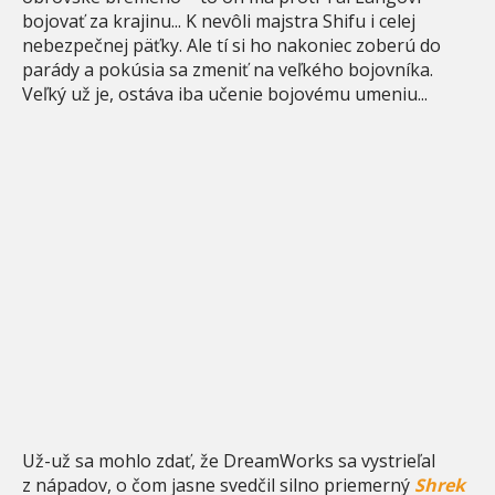
bojovať za krajinu... K nevôli majstra Shifu i celej
nebezpečnej päťky. Ale tí si ho nakoniec zoberú do
parády a pokúsia sa zmeniť na veľkého bojovníka.
Veľký už je, ostáva iba učenie bojovému umeniu...
Už-už sa mohlo zdať, že DreamWorks sa vystrieľal
z nápadov, o čom jasne svedčil silno priemerný
Shrek