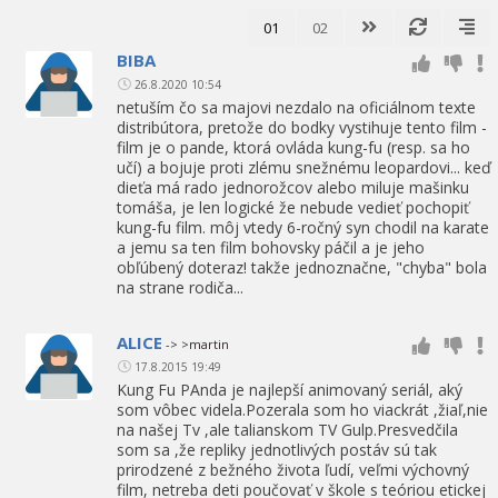
01
02
BIBA
26.8.2020 10:54
netuším čo sa majovi nezdalo na oficiálnom texte
distribútora, pretože do bodky vystihuje tento film -
film je o pande, ktorá ovláda kung-fu (resp. sa ho
učí) a bojuje proti zlému snežnému leopardovi... keď
dieťa má rado jednorožcov alebo miluje mašinku
tomáša, je len logické že nebude vedieť pochopiť
kung-fu film. môj vtedy 6-ročný syn chodil na karate
a jemu sa ten film bohovsky páčil a je jeho
obľúbený doteraz! takže jednoznačne, "chyba" bola
na strane rodiča...
ALICE
-> >martin
17.8.2015 19:49
Kung Fu PAnda je najlepší animovaný seriál, aký
som vôbec videla.Pozerala som ho viackrát ,žiaľ,nie
na našej Tv ,ale talianskom TV Gulp.Presvedčila
som sa ,že repliky jednotlivých postáv sú tak
prirodzené z bežného života ľudí, veľmi výchovný
film, netreba deti poučovať v škole s teóriou etickej