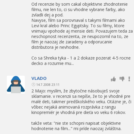
Od recenzie by som cakal objektivne zhodnotenie
filmu, nie len to, ci su vhodne vybrane farby, ako
zvladli dej a pod.
Navyse, film sa porovnaval s takymi filmami ako
Levi kral alebo Princ Egyptsky. To su filmy, ktore
vnimaju vpohode aj mensie deti. Povazujem teda za
neschopnost recenzenta, ze neupozornil na to, ze
film je naozaj zle zaradeny a odporucanie
distributora je nevhodne.
Co sa Shreka tyka - 1 a 2 dokaze pozerat 4-5 rocne
decko a rozumie mu...
VLADO
14.7.2008 23:11
2 Majo: myslím, že zbytočne násobuješ svoje
sklamanie. v recenzii sa nepíše, že to je vhodné pre
malé deti, takmer predškolského veku. Otázne je, či
vôbec nejaká animovaná rozprávka z rangu
kinopremiér je vhodná pre dieťa vo veku 6 rokov.
takže veta: "nie ste schopni napisat objektivne
hodnotenie na film..." mi príde naozaj zvláštna.