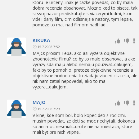
ktoru je urceny...inak je tazke povedat, co by mala
dobra recenzia obsahovat. Mozno ked to pisete, tak
si svoj nazor prediskutujte s viacerymi ludmi, ktori
videli dany film, cim odlisnejsie nazory, tym lepsie,
pomoze to mat nad filmom nadhlad...
KIKUKA
15.7.2008 7:52
MAJO: prosim Teba, ako asi vyzera objektivne
zhodnotenie filmu?..co by to malo obsahovat a ake
vyrazy sda maju alebo nemaju pouzivat..dakujem,
fakt by to pomohlo, pretoze objektivne recenzie a
objektivne hodnotenia tu ziadaju viaceri citatelia, ale
nik nam zatial nepovedal, ako to ma
vyzerat..dakujem..
MAJO
15.7.2008 7:29
V kine, kde som bol, bolo kopec deti s rodicmi,
musim povedat, ze deti sa moc nechytali...dokonca
sa ani moc nesmiali...urcite nie na miestach, ktore
mali byt pre nich vtipne...