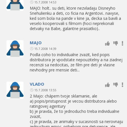
15.7.2008 14:53
MAJO: holt.. su deti, ktore nezvladaju Disneyho
Snehulienku a deti, co ficia na Argentovi.. navyse,
ked som bola na pande v kine ja, decka sa bavili a
veselo kooperovali s filmom (hoci neprekonali
detvaky na Babe, galantne prasiatko)..
MAJO
15.7.2008 14:39
Podla coho to individualne zvazit, ked popis
distributora je vpodstate nepouzitelny a na ziadnej
recenzii sa nedocitas, ze film pre deti je vlasne
nevhodny pre mensie deti...
VLADO
15.7.2008 13:55
2 Majo: chápem tvoje sklamanie, ale
a) popis/pristupnost je vecou distributora alebo
ratingovej agentury
b) je pravda, že to jednoducho treba individualne
zvazit,
c) je pravda, ze animaky v sucasnosti sa nerovnaju
jednuchym emoc. pribehom pre deturence, ale