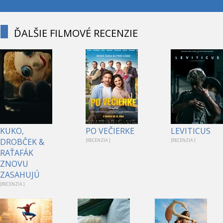
ĎALŠIE FILMOVÉ RECENZIE
KUKO,
PO VEČIERKE
LEVITICUS
DROBČEK &
[RECENZIA ]
[RECENZIA ]
RAŤAFÁK
ZNOVU
ZASAHUJÚ
[RECENZIA ]