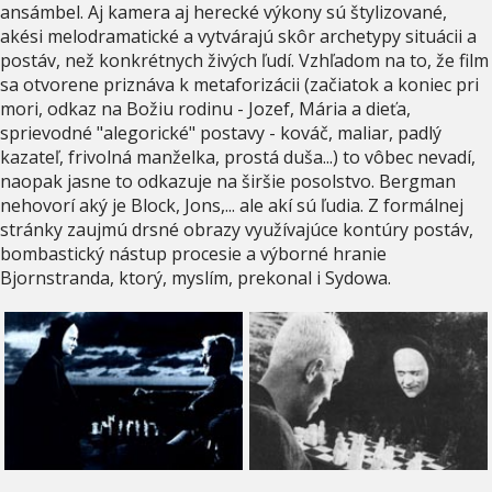
ansámbel. Aj kamera aj herecké výkony sú štylizované,
akési melodramatické a vytvárajú skôr archetypy situácii a
postáv, než konkrétnych živých ľudí. Vzhľadom na to, že film
sa otvorene priznáva k metaforizácii (začiatok a koniec pri
mori, odkaz na Božiu rodinu - Jozef, Mária a dieťa,
sprievodné "alegorické" postavy - kováč, maliar, padlý
kazateľ, frivolná manželka, prostá duša...) to vôbec nevadí,
naopak jasne to odkazuje na širšie posolstvo. Bergman
nehovorí aký je Block, Jons,... ale akí sú ľudia. Z formálnej
stránky zaujmú drsné obrazy využívajúce kontúry postáv,
bombastický nástup procesie a výborné hranie
Bjornstranda, ktorý, myslím, prekonal i Sydowa.