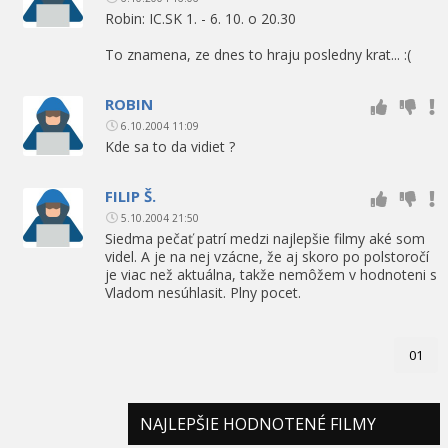
Robin: IC.SK 1. - 6. 10. o 20.30
To znamena, ze dnes to hraju posledny krat... :(
ROBIN
6.10.2004 11:09
Kde sa to da vidiet ?
FILIP Š.
5.10.2004 21:50
Siedma pečať patrí medzi najlepšie filmy aké som
videl. A je na nej vzácne, že aj skoro po polstoročí
je viac než aktuálna, takže nemôžem v hodnoteni s
Vladom nesúhlasit. Plny pocet.
01
NAJLEPŠIE HODNOTENÉ FILMY