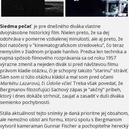
Siedma pečať
je pre dnešného diváka vlastne
dvojnásobne historický film. Nielen preto, že sa dej
odohráva v pomerne vzdialenej minulosti, ale aj preto, že
bol natočený v "kinematografickom stredoveku", čo teraz
nemyslím v žiadnom prípade hanlivo. Predsa len technika a
najmä spôsob filmového rozprávania sa od roku 1957
výrazne zmenil a nejeden divák si pred návštevou filmu
právom kladie otázku, či je schopný takúto "starinu" stráviť.
Sám som si túto otázku kládol a mal som pred očami
Markétu Lazarovú
, či
Údolie včiel
. Treba však povedať, že
Bergmanov filozofujúci šachový zápas je "akčný" príbeh,
ktorý i dnes dokáže strhnúť, zaujať a zasadiť v duši diváka
semienko pochybnosti.
Stála aktuálnosť tejto snímky je daná prioritne jej obsahom,
ale nemožno obísť ani formu, ktorú spolu s Bergmanom
vytvoril kameraman Gunnar Fischer a pochopiteľne herecký