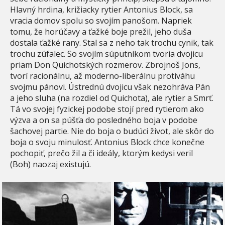
Hlavný hrdina, križiacky rytier Antonius Block, sa
vracia domov spolu so svojím panošom. Napriek
tomu, že horúčavy a ťažké boje prežil, jeho duša
dostala ťažké rany. Stal sa z neho tak trochu cynik, tak
trochu zúfalec. So svojím súputníkom tvoria dvojicu
priam Don Quichotských rozmerov. Zbrojnoš Jons,
tvorí racionálnu, až moderno-liberálnu protiváhu
svojmu pánovi. Ústrednú dvojicu však nezohráva Pán
a jeho sluha (na rozdiel od Quichota), ale rytier a Smrť.
Tá vo svojej fyzickej podobe stojí pred rytierom ako
výzva a on sa púšťa do posledného boja v podobe
šachovej partie. Nie do boja o budúci život, ale skôr do
boja o svoju minulosť. Antonius Block chce konečne
pochopiť, prečo žil a či ideály, ktorým kedysi veril
(Boh) naozaj existujú.