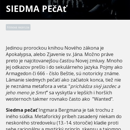
SIEDMA PEčAť
Filmová recenzia
Jedinou prorockou knihou Nového zákona je
Apokalypsa, alebo Zjavenie sv. Jána. Možno práve
preto je najcitovanejšou časťou Novej zmluvy. Mnoho
jej odkazov prešlo i do sekulárneho jazyka. Pojmy ako
Armagedon či 666 - číslo Beštie, sú notoricky známe.
Lámanie siedmych pečatí ako začiatok konca, tiež nie
je neznáma metafora a veta: "
prichádza sivý jazdec a
jeho meno je Smrť
" sa vyskytla v lepších i horších
westernoch takmer rovnako často ako "Wanted".
Siedma pečať
Ingmara Bergmana je tak trochu z
iného súdka. Metaforický príbeh zasadený niekam do
neskorého stredoveku (13.-14. storočie) kladie proti
sebe racionálny a mystický princíp, skepsu a tajomno.