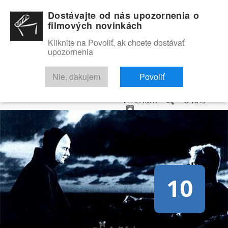
Dostávajte od nás upozornenia o
filmových novinkách
Kliknite na Povoliť, ak chcete dostávať
upozornenia
NOVINKY
RECENZIE
TRAILERY
FILMOVÁ DATABÁZA
Nie, ďakujem
Povoliť
VYHĽADAŤ
O NÁS
10