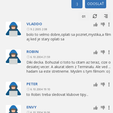
:)
ODOSLAŤ
01
VLADDO
9.2.2005 2:08
bolo to velmo dobre,oplati sa pozriet,mystika,a film
aj ked je stary oplati sa
ROBIN
6.10.2004 21:59
Diki decka. Bohuzial ci toto tu citam az teraz, cize o
desiatej vecer. A akurat idem z Terminalu. Ale ved ...
hadam sa este stretneme. Myslim s tym filmom :o)
PETER
6.10.2004 19:10
to Robin: treba sledovat klubove tipy...
ENVY
6.10.2004 16:06