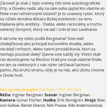
Zároveň je však z tejto snímky cítiť silné autobiografické
črty, a človeku nedá, aby sa sám seba spýtal kto vlastne vo
filme vraví režisérovými ústami? Je to unavený rytier, ktorý
sa zúfalo domáha dôkazu Božej existencie i za cenu
hľadania jeho antitézy - Diabla, alebo racionálny a trochu
sebecký zbrojnoš, ktorý vie dať i zobrať bez zaváhania.
A akí sme my všetci podľa Bergmana? Sme malí
zlodejíčkovia ako principál kočovného divadla, alebo
okrádači mŕtvych, alebo naivní prostáčikovia, ktorí sa
nechajú posúvať ďalej? Zjavne sme každý iný. Všetci však
raz docestujeme na Blockov hrad pre svoje vlastné finále,
no len za niektorých z nás rytier zdržiaval šachovú
partiu...Na druhú stranu, vždy je na nás, akú úlohu chceme
v živote hrať…
Det sjunde inseglet
(Švédsko, 1957, 94 min.)
Réžia
: Ingmar Bergman.
Scenár
: Ingmar Bergman.
Kamera
: Gunar Fischer.
Hudba
: Erik Nordgren.
Hrajú
: Max
von Sydow, Bengt Ekerot, Nils Poppe, Bibi Anderssonová,