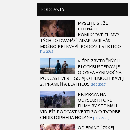
PODCASTY
MYSLÍTE SI, ŽE
POZNÁTE
KOMIKSOVÉ FILMY?
TÝCHTO DVANÁSŤ ADAPTÁCIÍ VÁS
MOŽNO PREKVAPÍ. PODCAST VERTIGO
[1.8 2026]
V ÉRE ZBYTOČNÝCH
BLOCKBUSTEROV JE
ODYSEA VÝNIMOČNÁ.
PODCAST VERTIGO AJ O FILMOCH KAVEJ
2, PRAMEŇ A LEVITICUS
[26.7 2026]
PRÍPRAVA NA
ODYSEU: KTORÉ
FILMY BY STE MALI
VIDIEŤ? PODCAST VERTIGO O TVORBE
CHRISTOPHERA NOLANA
[18.7 2026]
OD FRANCÚZSKEJ