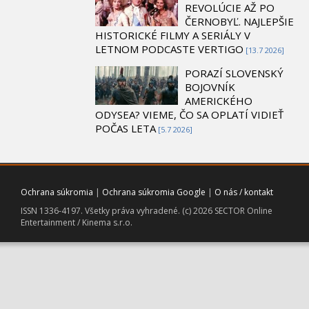
REVOLÚCIE AŽ PO
ČERNOBYĽ. NAJLEPŠIE
HISTORICKÉ FILMY A SERIÁLY V
LETNOM PODCASTE VERTIGO
[13.7 2026]
PORAZÍ SLOVENSKÝ
BOJOVNÍK
AMERICKÉHO
ODYSEA? VIEME, ČO SA OPLATÍ VIDIEŤ
POČAS LETA
[5.7 2026]
Ochrana súkromia
|
Ochrana súkromia Google
|
O nás / kontakt
ISSN 1336-4197. Všetky práva vyhradené. (c) 2026 SECTOR Online
Entertainment / Kinema s.r.o.