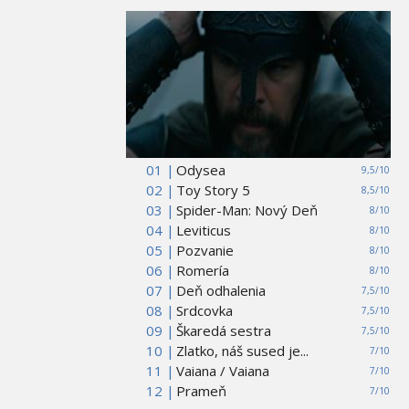
01 |
Odysea
9,5/10
02 |
Toy Story 5
8,5/10
03 |
Spider-Man: Nový Deň
8/10
04 |
Leviticus
8/10
05 |
Pozvanie
8/10
06 |
Romería
8/10
07 |
Deň odhalenia
7,5/10
08 |
Srdcovka
7,5/10
09 |
Škaredá sestra
7,5/10
10 |
Zlatko, náš sused je...
7/10
11 |
Vaiana / Vaiana
7/10
12 |
Prameň
7/10