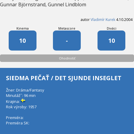
Gunnar Björnstrand, Gunnel Lindblom
autor
Vladimír Kurek
4.10.2004
Kinema
Metascore
Diváci
10
-
10
Ohodnotiť
SIEDMA PEČAŤ / DET SJUNDE INSEGLET
Žner: Dráma/Fantasy
Minutáž˝: 96 min
Krajina:
Rok výroby: 1957
Premiéra:
Premiéra SK: