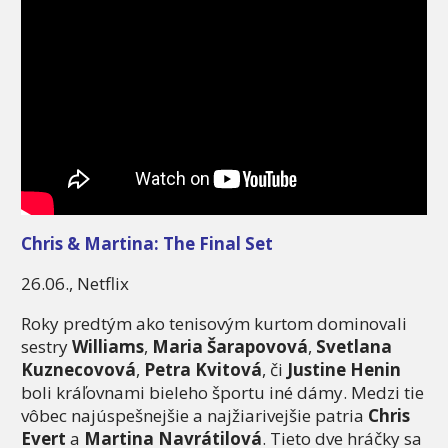
Chris & Martina: The Final Set
26.06., Netflix
Roky predtým ako tenisovým kurtom dominovali
sestry
Williams
,
Maria Šarapovová
,
Svetlana
Kuznecovová
,
Petra Kvitová
, či
Justine Henin
boli kráľovnami bieleho športu iné dámy. Medzi tie
vôbec najúspešnejšie a najžiarivejšie patria
Chris
Evert
a
Martina Navrátilová
. Tieto dve hráčky sa