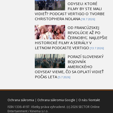
ODYSEU: KTORÉ
FILMY BY STE MALI
VIDIEŤ? PODCAST VERTIGO O TVORBE
CHRISTOPHERA NOLANA
[18.7 2026]
OD FRANCÚZSKEJ
REVOLÚCIE AŽ PO
ČERNOBYĽ. NAJLEPŠIE
HISTORICKÉ FILMY A SERIÁLY V
LETNOM PODCASTE VERTIGO
[13.7 2026]
PORAZÍ SLOVENSKÝ
BOJOVNÍK
AMERICKÉHO
ODYSEA? VIEME, ČO SA OPLATÍ VIDIEŤ
POČAS LETA
[5.7 2026]
Ochrana súkromia
|
Ochrana súkromia Google
|
O nás / kontakt
ISSN 1336-4197. Všetky práva vyhradené. (c) 2026 SECTOR Online
Entertainment / Kinema s.r.o.