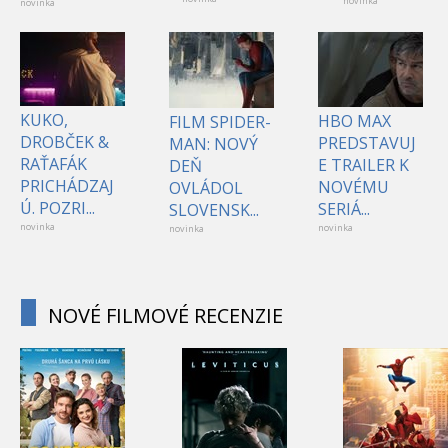
novinka
novinka
KUKO,
HBO MAX
FILM SPIDER-
DROBČEK &
PREDSTAVUJ
MAN: NOVÝ
RAŤAFÁK
E TRAILER K
DEŇ
PRICHÁDZAJ
NOVÉMU
OVLÁDOL
Ú. POZRI...
SERIÁ...
SLOVENSK...
novinka
novinka
novinka
NOVÉ FILMOVÉ RECENZIE