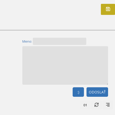
Meno:
:)
ODOSLAŤ
01