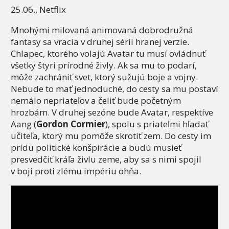
25.06., Netflix
Mnohými milovaná animovaná dobrodružná
fantasy sa vracia v druhej sérii hranej verzie.
Chlapec, ktorého volajú Avatar tu musí ovládnuť
všetky štyri prírodné živly. Ak sa mu to podarí,
môže zachrániť svet, ktorý sužujú boje a vojny.
Nebude to mať jednoduché, do cesty sa mu postaví
nemálo nepriateľov a čeliť bude početným
hrozbám. V druhej sezóne bude Avatar, respektíve
Aang (
Gordon Cormier
), spolu s priateľmi hľadať
učiteľa, ktorý mu pomôže skrotiť zem. Do cesty im
prídu politické konšpirácie a budú musieť
presvedčiť kráľa živlu zeme, aby sa s nimi spojil
v boji proti zlému impériu ohňa.