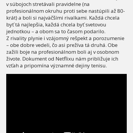
v súbojoch stretávali pravidelne (na
profesionálnom okruhu proti sebe nastúpili až 80-
krát) a boli si najväčšími rivalkami. Každá chcela
byť tá najlepšia, každá chcela byť svetovou
jednotkou – a obom sa to časom podarilo.
Z rivality plynie i vzájomný rešpekt a porozumenie
– obe dobre vedeli, čo asi prežíva tá druhá. Obe
zažili boje na profesionálnom boli aj v osobnom
živote. Dokument od Netflixu nám približuje ich
vzťah a pripomína významné dejiny tenisu.