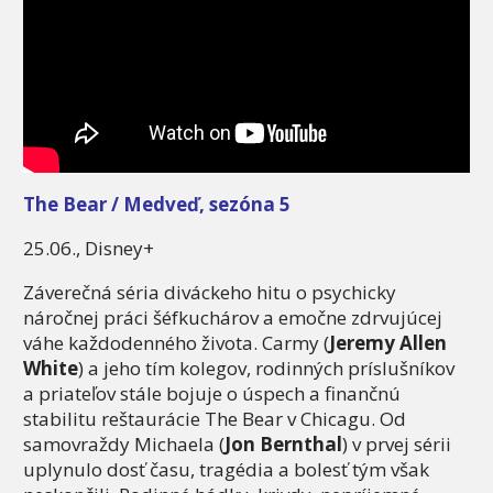
The Bear / Medveď, sezóna 5
25.06., Disney+
Záverečná séria diváckeho hitu o psychicky
náročnej práci šéfkuchárov a emočne zdrvujúcej
váhe každodenného života. Carmy (
Jeremy Allen
White
) a jeho tím kolegov, rodinných príslušníkov
a priateľov stále bojuje o úspech a finančnú
stabilitu reštaurácie The Bear v Chicagu. Od
samovraždy Michaela (
Jon Bernthal
) v prvej sérii
uplynulo dosť času, tragédia a bolesť tým však