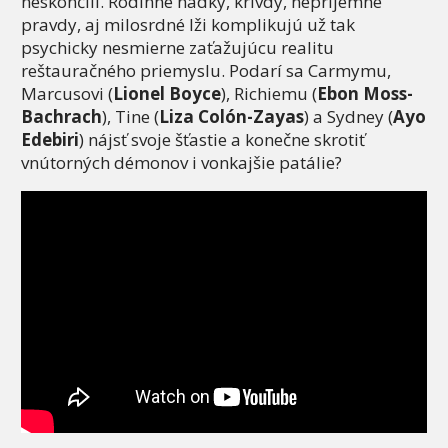
neskončili. Rodinné hádky, krivdy, nepríjemné
pravdy, aj milosrdné lži komplikujú už tak
psychicky nesmierne zaťažujúcu realitu
reštauračného priemyslu. Podarí sa Carmymu,
Marcusovi (
Lionel Boyce
), Richiemu (
Ebon Moss-
Bachrach
), Tine (
Liza Colón-Zayas
) a Sydney (
Ayo
Edebiri
) nájsť svoje šťastie a konečne skrotiť
vnútorných démonov i vonkajšie patálie?