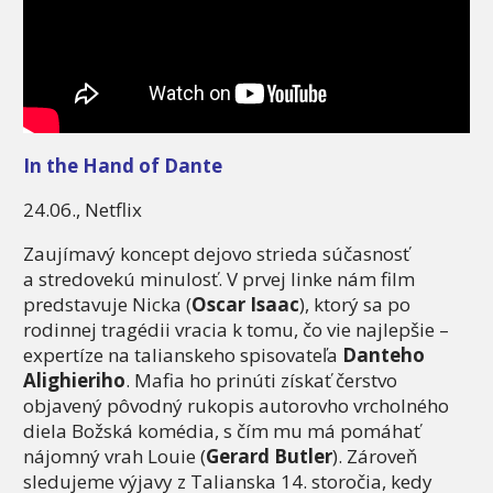
In the Hand of Dante
24.06., Netflix
Zaujímavý koncept dejovo strieda súčasnosť
a stredovekú minulosť. V prvej linke nám film
predstavuje Nicka (
Oscar Isaac
), ktorý sa po
rodinnej tragédii vracia k tomu, čo vie najlepšie –
expertíze na talianskeho spisovateľa
Danteho
Alighieriho
. Mafia ho prinúti získať čerstvo
objavený pôvodný rukopis autorovho vrcholného
diela Božská komédia, s čím mu má pomáhať
nájomný vrah Louie (
Gerard Butler
). Zároveň
sledujeme výjavy z Talianska 14. storočia, kedy