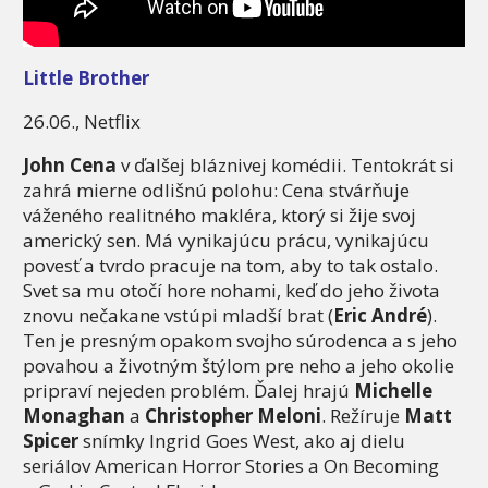
Little Brother
26.06., Netflix
John Cena
v ďalšej bláznivej komédii. Tentokrát si
zahrá mierne odlišnú polohu: Cena stvárňuje
váženého realitného makléra, ktorý si žije svoj
americký sen. Má vynikajúcu prácu, vynikajúcu
povesť a tvrdo pracuje na tom, aby to tak ostalo.
Svet sa mu otočí hore nohami, keď do jeho života
znovu nečakane vstúpi mladší brat (
Eric André
).
Ten je presným opakom svojho súrodenca a s jeho
povahou a životným štýlom pre neho a jeho okolie
pripraví nejeden problém. Ďalej hrajú
Michelle
Monaghan
a
Christopher Meloni
. Režíruje
Matt
Spicer
snímky Ingrid Goes West, ako aj dielu
seriálov American Horror Stories a On Becoming