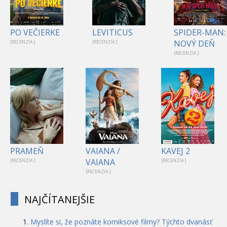
1
PO VEČIERKE
LEVITICUS
SPIDER-MAN:
NOVÝ DEŇ
[RECENZIA ]
[RECENZIA ]
[RECENZIA ]
PRAMEŇ
VAIANA /
KAVEJ 2
VAIANA
[RECENZIA ]
[RECENZIA ]
[RECENZIA ]
NAJČÍTANEJŠIE
Myslíte si, že poznáte komiksové filmy? Týchto dvanásť