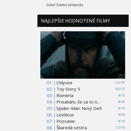
Zatiaľ žiadne príspevky
NAJLEPŠIE HODNOTENÉ FILMY
01 |
Odysea
9,5/10
02 |
Toy Story 5
8,5/10
03 |
Romería
8/10
04 |
Prisahám, že za to n...
8/10
05 |
Spider-Man: Nový Deň
8/10
06 |
Leviticus
8/10
07 |
Pozvanie
8/10
08 |
Škaredá sestra
7,5/10