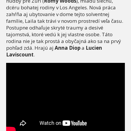
hudby pre Zuri (
Romy Woods
), mladú slečnu,
dcéru bohatej rodiny v Los Angeles. Nová práca
zahŕňa aj ubytovanie v dome tejto solventnej
famílie, Laila tak trávi v novom prostredí veľa času.
Postupne odhaľuje skryté traumy a desivé
tajomstvá, ktoré vedú k jej vlastne osobe. Táto
rodina nie je tak prostá a obyčajná ako sa na prvý
pohľad zdá. Hrajú aj
Anna Diop
a
Lucien
Laviscount
.