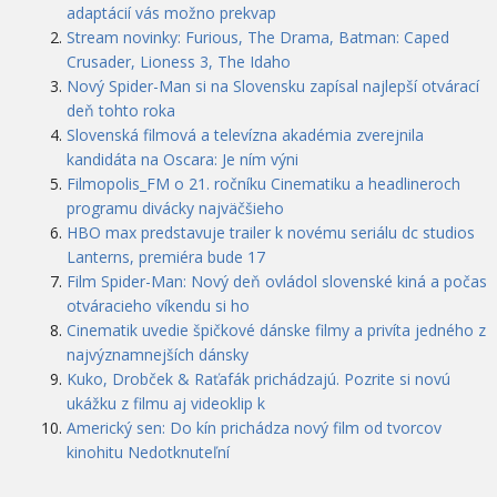
adaptácií vás možno prekvap
Stream novinky: Furious, The Drama, Batman: Caped
Crusader, Lioness 3, The Idaho
Nový Spider-Man si na Slovensku zapísal najlepší otvárací
deň tohto roka
Slovenská filmová a televízna akadémia zverejnila
kandidáta na Oscara: Je ním výni
Filmopolis_FM o 21. ročníku Cinematiku a headlineroch
programu divácky najväčšieho
HBO max predstavuje trailer k novému seriálu dc studios
Lanterns, premiéra bude 17
Film Spider-Man: Nový deň ovládol slovenské kiná a počas
otváracieho víkendu si ho
Cinematik uvedie špičkové dánske filmy a privíta jedného z
najvýznamnejších dánsky
Kuko, Drobček & Raťafák prichádzajú. Pozrite si novú
ukážku z filmu aj videoklip k
Americký sen: Do kín prichádza nový film od tvorcov
kinohitu Nedotknuteľní