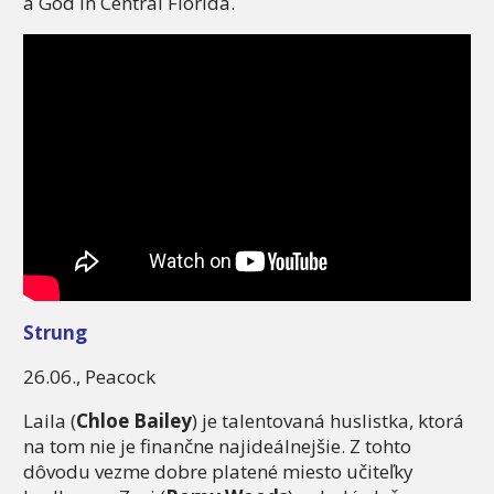
a God in Central Florida.
Strung
26.06., Peacock
Laila (
Chloe Bailey
) je talentovaná huslistka, ktorá
na tom nie je finančne najideálnejšie. Z tohto
dôvodu vezme dobre platené miesto učiteľky