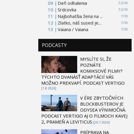
09 |
Deň odhalenia
7,5/10
10 |
Srdcovka
7,5/10
11 |
Najbohatšia žena na ...
7/10
12 |
Zlatko, náš sused je...
7/10
13 |
Vaiana / Vaiana
7/10
PODCASTY
MYSLÍTE SI, ŽE
POZNÁTE
KOMIKSOVÉ FILMY?
TÝCHTO DVANÁSŤ ADAPTÁCIÍ VÁS
MOŽNO PREKVAPÍ. PODCAST VERTIGO
[1.8 2026]
V ÉRE ZBYTOČNÝCH
BLOCKBUSTEROV JE
ODYSEA VÝNIMOČNÁ.
PODCAST VERTIGO AJ O FILMOCH KAVEJ
2, PRAMEŇ A LEVITICUS
[26.7 2026]
PRÍPRAVA NA