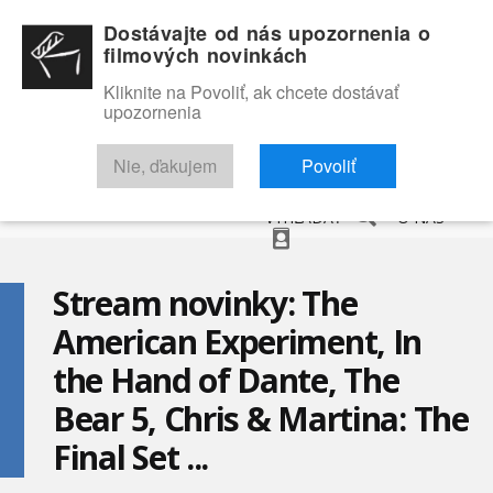
Dostávajte od nás upozornenia o
filmových novinkách
Kliknite na Povoliť, ak chcete dostávať
upozornenia
NOVINKY
RECENZIE
TRAILERY
FILMOVÁ DATABÁZA
Nie, ďakujem
Povoliť
VYHĽADAŤ
O NÁS
Stream novinky: The
American Experiment, In
the Hand of Dante, The
Bear 5, Chris & Martina: The
Final Set ...