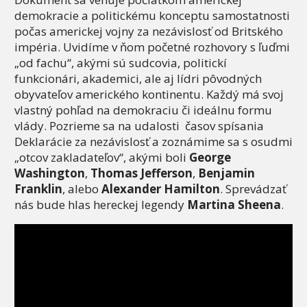
demokracie a politickému konceptu samostatnosti
počas americkej vojny za nezávislosť od Britského
impéria. Uvidíme v ňom početné rozhovory s ľuďmi
„od fachu“, akými sú sudcovia, politickí
funkcionári, akademici, ale aj lídri pôvodných
obyvateľov amerického kontinentu. Každý má svoj
vlastný pohľad na demokraciu či ideálnu formu
vlády. Pozrieme sa na udalosti časov spísania
Deklarácie za nezávislosť a zoznámime sa s osudmi
„otcov zakladateľov“, akými boli
George
Washington
,
Thomas Jefferson
,
Benjamin
Franklin
, alebo
Alexander Hamilton
. Sprevádzať
nás bude hlas hereckej legendy
Martina Sheena
.