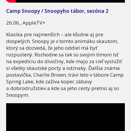
Camp Snoopy / Snoopyho tábor, sezóna 2
26.06., AppleTV+
Klasika pre najmenších – ale kľudne aj pre
dospelých. Snoopy je v tomto animáku skautom,
ktorý sa dozvedá, že jeho oddiel má byť
rozpustený. Rozhodne sa tak so svojim tímom ísť
na expedíciu do divočiny, kde majú za cieľ vyslúžiť
si všetky skautské pocty a odznaky. Ďalšia známa
postavička, Charlie Brown, trávi leto v tábore Camp
Spring Lake, kde zažíva kopec zábavy
a dobrodružstiev a kde sa jeho cesty pretnú aj so
Snoopym.