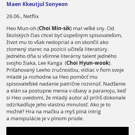
Maen Kkeutjul Sonyeon
26.06., Netflix
Heo Mun-oh (
Choi Min-sik
) mal veľké sny. Od
školských čias chcel byť úspešným spisovateľom,
život mu to však nedoprial a on skončil ako
zlomený starec na pozícii učiteľa literatúry.
Jedného dňa si všimne literárny talent jedného
svojho žiaka, Lee Kanga (
Choi Hyun-wook
).
Priťahovaný Leeho zručnosťou, vidiac v ňom svoje
mladé ja rozhodne sa Heo pomôcť mu
spisovateľské nadanie patrične rozvinúť. Nadšenie
a elán sa postupne menia v obavy a paranoju, keď
si Heo uvedomí, že mladý autor až príliš dokonale
odzrkadľuje jeho vlastnú minulosť. Ako je to
možné? Hra na mačku a myš plná intríg
a manipulácie je v plnom prúde.