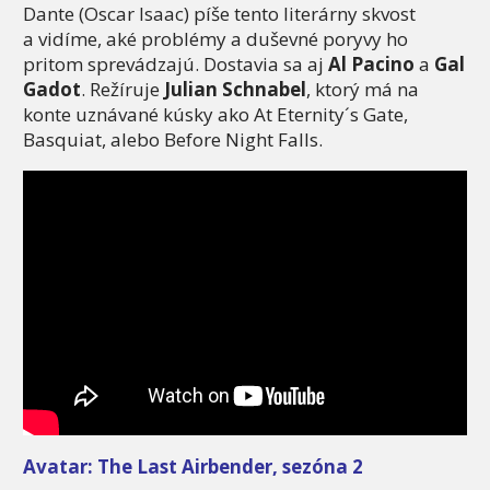
Dante (Oscar Isaac) píše tento literárny skvost
a vidíme, aké problémy a duševné poryvy ho
pritom sprevádzajú. Dostavia sa aj
Al Pacino
a
Gal
Gadot
. Režíruje
Julian Schnabel
, ktorý má na
konte uznávané kúsky ako At Eternity´s Gate,
Basquiat, alebo Before Night Falls.
Avatar: The Last Airbender, sezóna 2