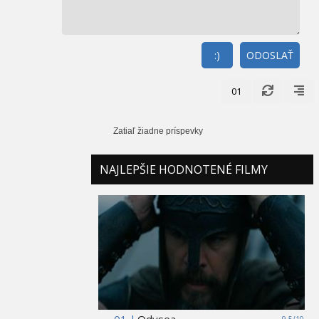
:)
ODOSLAŤ
01
Zatiaľ žiadne príspevky
NAJLEPŠIE HODNOTENÉ FILMY
01 |
Odysea
9,5/10