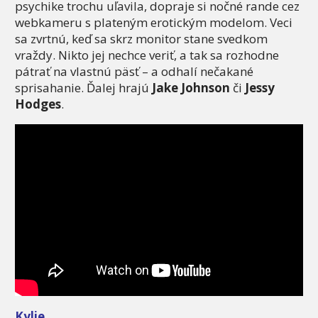
psychike trochu uľavila, dopraje si nočné rande cez
webkameru s plateným erotickým modelom. Veci
sa zvrtnú, keď sa skrz monitor stane svedkom
vraždy. Nikto jej nechce veriť, a tak sa rozhodne
pátrať na vlastnú päsť – a odhalí nečakané
sprisahanie. Ďalej hrajú
Jake Johnson
či
Jessy
Hodges
.
Kylie