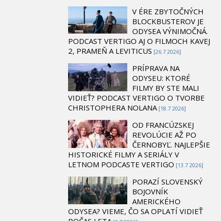
V ÉRE ZBYTOČNÝCH
BLOCKBUSTEROV JE
ODYSEA VÝNIMOČNÁ.
PODCAST VERTIGO AJ O FILMOCH KAVEJ
2, PRAMEŇ A LEVITICUS
[26.7 2026]
PRÍPRAVA NA
ODYSEU: KTORÉ
FILMY BY STE MALI
VIDIEŤ? PODCAST VERTIGO O TVORBE
CHRISTOPHERA NOLANA
[18.7 2026]
OD FRANCÚZSKEJ
REVOLÚCIE AŽ PO
ČERNOBYĽ. NAJLEPŠIE
HISTORICKÉ FILMY A SERIÁLY V
LETNOM PODCASTE VERTIGO
[13.7 2026]
PORAZÍ SLOVENSKÝ
BOJOVNÍK
AMERICKÉHO
ODYSEA? VIEME, ČO SA OPLATÍ VIDIEŤ
POČAS LETA