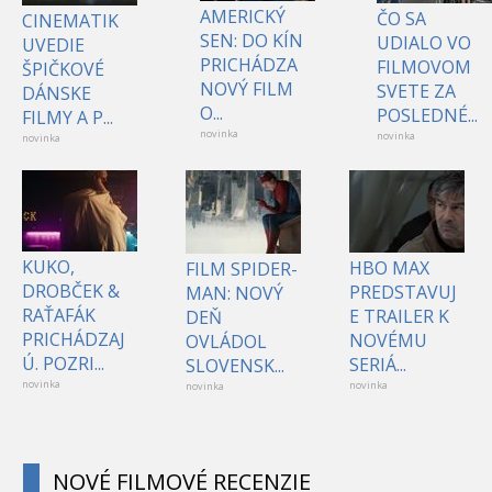
AMERICKÝ
ČO SA
CINEMATIK
SEN: DO KÍN
UDIALO VO
UVEDIE
PRICHÁDZA
FILMOVOM
ŠPIČKOVÉ
NOVÝ FILM
SVETE ZA
DÁNSKE
O...
POSLEDNÉ...
FILMY A P...
novinka
novinka
novinka
KUKO,
HBO MAX
FILM SPIDER-
DROBČEK &
PREDSTAVUJ
MAN: NOVÝ
RAŤAFÁK
E TRAILER K
DEŇ
PRICHÁDZAJ
NOVÉMU
OVLÁDOL
Ú. POZRI...
SERIÁ...
SLOVENSK...
novinka
novinka
novinka
NOVÉ FILMOVÉ RECENZIE