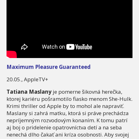
Maximum Pleasure Guaranteed
20.05., AppleTV+
Tatiana Maslany
je pomerne šikovná herečka,
ktorej kariéru pošramotilo fiasko menom She-Hulk.
Krimi thriller od Apple by to mohol ale napraviť.
Maslany si zahrá matku, ktorá si práve prechádza
nepríjemným rozvodovým konaním. K tomu patrí
aj boj o pridelenie opatrovníctva detí a na seba
nenechá dlho čakať ani kríza osobnosti. Aby svojej