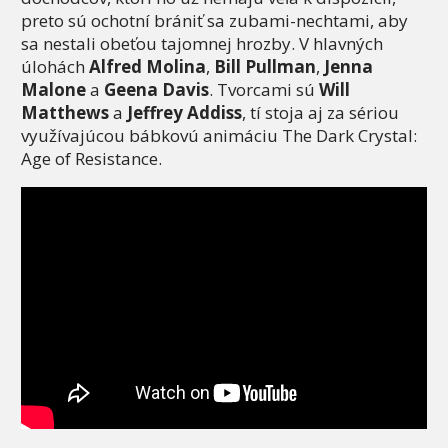
preto sú ochotní brániť sa zubami-nechtami, aby
sa nestali obeťou tajomnej hrozby. V hlavných
úlohách
Alfred Molina
,
Bill Pullman
,
Jenna
Malone
a
Geena Davis
. Tvorcami sú
Will
Matthews
a
Jeffrey Addiss
, tí stoja aj za sériou
využívajúcou bábkovú animáciu The Dark Crystal:
Age of Resistance.