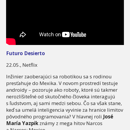
Futuro Desierto
22.05., Netflix
Inžinier zaoberajúci sa robotikou sa s rodinou
presťahuje do Mexika. V novom prostredí testuje
androidy – pozoruje ako roboty, ktoré sú takmer
nerozlíšiteľné od skutočného človeka interagujú
s ľudstvom, aj sami medzi sebou. Čo sa však stane,
keď sa umelá inteligencia vyvinie za hranice limitov
pôvodného programovania? V hlavnej roli
José
María Yazpik
známy z mega hitov Narcos
a Narcos: Mexico.