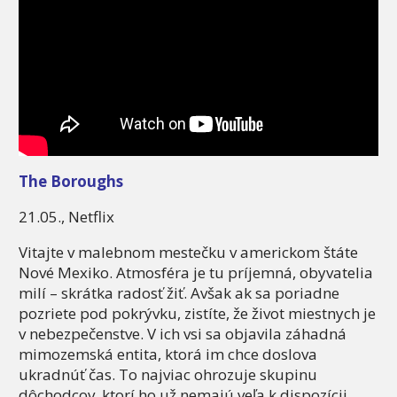
The Boroughs
21.05., Netflix
Vitajte v malebnom mestečku v americkom štáte
Nové Mexiko. Atmosféra je tu príjemná, obyvatelia
milí – skrátka radosť žiť. Avšak ak sa poriadne
pozriete pod pokrývku, zistíte, že život miestnych je
v nebezpečenstve. V ich vsi sa objavila záhadná
mimozemská entita, ktorá im chce doslova
ukradnúť čas. To najviac ohrozuje skupinu
dôchodcov, ktorí ho už nemajú veľa k dispozícii,