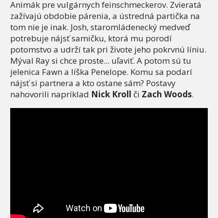
Animák pre vulgárnych feinschmeckerov. Zvieratá
zažívajú obdobie párenia, a ústredná partička na
tom nie je inak. Josh, staromládenecký medveď
potrebuje nájsť samičku, ktorá mu porodí
potomstvo a udrží tak pri živote jeho pokrvnú líniu.
Mýval Ray si chce proste... uľaviť. A potom sú tu
jelenica Fawn a líška Penelope. Komu sa podarí
nájsť si partnera a kto ostane sám? Postavy
nahovorili napríklad
Nick Kroll
či
Zach Woods
.