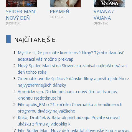
1
SPIDER-MAN:
PRAMEŇ
VAIANA /
NOVÝ DEŇ
VAIANA
[RECENZIA ]
[RECENZIA ]
[RECENZIA ]
NAJČÍTANEJŠIE
Myslíte si, že poznáte komiksové filmy? Týchto dvanásť
adaptácií vás možno prekvap
Nový Spider-Man si na Slovensku zapísal najlepší otvárací
deň tohto roka
Cinematik uvedie špičkové dánske filmy a privíta jedného z
najvýznamnejších dánsky
Americký sen: Do kín prichádza nový film od tvorcov
kinohitu Nedotknuteľní
Filmopolis_FM o 21. ročníku Cinematiku a headlineroch
programu divácky najväčšieho
Kuko, Drobček & Raťafák prichádzajú. Pozrite si novú
ukážku z filmu aj videoklip k
Film Spider-Man: Nový deň ovládol slovenské kiná a počas