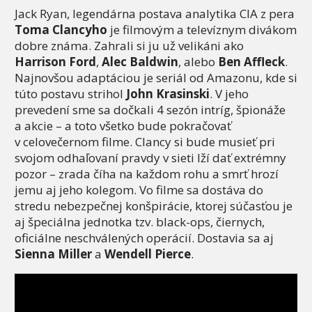
Jack Ryan, legendárna postava analytika CIA z pera
Toma Clancyho
je filmovým a televíznym divákom
dobre známa. Zahrali si ju už velikáni ako
Harrison Ford
,
Alec Baldwin
, alebo
Ben Affleck
.
Najnovšou adaptáciou je seriál od Amazonu, kde si
túto postavu strihol
John Krasinski
. V jeho
prevedení sme sa dočkali 4 sezón intríg, špionáže
a akcie – a toto všetko bude pokračovať
v celovečernom filme. Clancy si bude musieť pri
svojom odhaľovaní pravdy v sieti lží dať extrémny
pozor – zrada číha na každom rohu a smrť hrozí
jemu aj jeho kolegom. Vo filme sa dostáva do
stredu nebezpečnej konšpirácie, ktorej súčasťou je
aj špeciálna jednotka tzv. black-ops, čiernych,
oficiálne neschválených operácií. Dostavia sa aj
Sienna Miller
a
Wendell Pierce
.