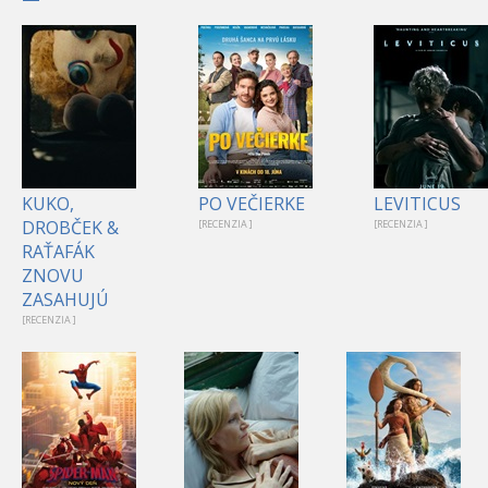
KUKO,
PO VEČIERKE
LEVITICUS
DROBČEK &
[RECENZIA ]
[RECENZIA ]
RAŤAFÁK
ZNOVU
ZASAHUJÚ
[RECENZIA ]