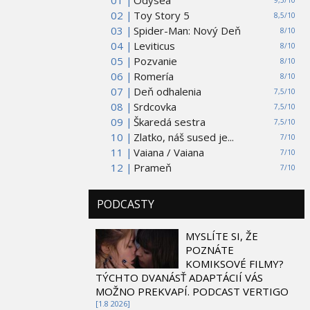
02 |
Toy Story 5
8,5/10
03 |
Spider-Man: Nový Deň
8/10
04 |
Leviticus
8/10
05 |
Pozvanie
8/10
06 |
Romería
8/10
07 |
Deň odhalenia
7,5/10
08 |
Srdcovka
7,5/10
09 |
Škaredá sestra
7,5/10
10 |
Zlatko, náš sused je...
7/10
11 |
Vaiana / Vaiana
7/10
12 |
Prameň
7/10
PODCASTY
MYSLÍTE SI, ŽE
POZNÁTE
KOMIKSOVÉ FILMY?
TÝCHTO DVANÁSŤ ADAPTÁCIÍ VÁS
MOŽNO PREKVAPÍ. PODCAST VERTIGO
[1.8 2026]