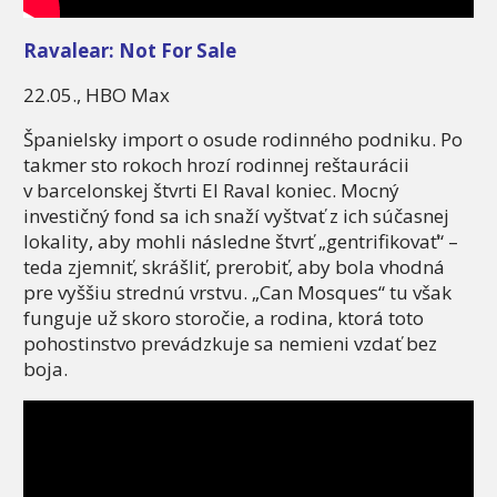
Ravalear: Not For Sale
22.05., HBO Max
Španielsky import o osude rodinného podniku. Po
takmer sto rokoch hrozí rodinnej reštaurácii
v barcelonskej štvrti El Raval koniec. Mocný
investičný fond sa ich snaží vyštvať z ich súčasnej
lokality, aby mohli následne štvrť „gentrifikovať“ –
teda zjemniť, skrášliť, prerobiť, aby bola vhodná
pre vyššiu strednú vrstvu. „Can Mosques“ tu však
funguje už skoro storočie, a rodina, ktorá toto
pohostinstvo prevádzkuje sa nemieni vzdať bez
boja.