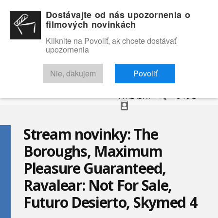
Dostávajte od nás upozornenia o
filmových novinkách
Kliknite na Povoliť, ak chcete dostávať
upozornenia
NOVINKY
RECENZIE
TRAILERY
FILMOVÁ DATABÁZA
Nie, ďakujem
Povoliť
VYHĽADAŤ
O NÁS
Stream novinky: The
Boroughs, Maximum
Pleasure Guaranteed,
Ravalear: Not For Sale,
Futuro Desierto, Skymed 4