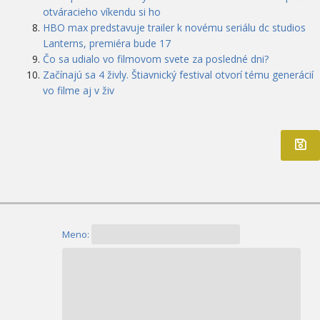
otváracieho víkendu si ho
HBO max predstavuje trailer k novému seriálu dc studios
Lanterns, premiéra bude 17
Čo sa udialo vo filmovom svete za posledné dni?
Začínajú sa 4 živly. Štiavnický festival otvorí tému generácií
vo filme aj v živ
Meno: