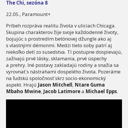
The Chi, sezóna 8
22.05., Paramount+
Príbeh rozpráva realitu života v uliciach Chicaga.
Skupina charakterov žije svoje každodenné životy,
bojujúc s prostredím betónovej džungle ako aj
s vlastnými démonmi. Medzi tieto soby patrí aj
niekoľko detí zo susedstva. Tí postupne dospievajú,
zažívajú prvé lásky, sklamania, prvé úspechy
a prehry. Iné postavy zakladajú rodiny a snažia sa
vyrovnať s nástrahami dospelého života. Pozeráme
na ľudskú spoločnosť skrz socio-ekonomický
aspekt. Hrajú
Jason Mitchell
,
Ntare Guma
Mbaho Mwine
,
Jacob Latimore
a
Michael Epps
.