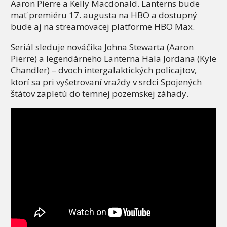
Aaron Pierre a Kelly Macdonald. Lanterns bude
mať premiéru 17. augusta na HBO a dostupný
bude aj na streamovacej platforme HBO Max.
Seriál sleduje nováčika Johna Stewarta (Aaron
Pierre) a legendárneho Lanterna Hala Jordana (Kyle
Chandler) – dvoch intergalaktických policajtov,
ktorí sa pri vyšetrovaní vraždy v srdci Spojených
štátov zapletú do temnej pozemskej záhady.