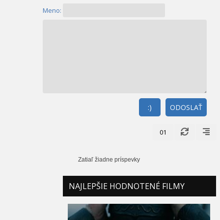
Meno:
:)
ODOSLAŤ
01
Zatiaľ žiadne príspevky
NAJLEPŠIE HODNOTENÉ FILMY