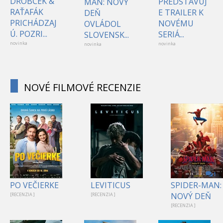
DROBČEK &
PREDSTAVUJ
MAN: NOVÝ
RAŤAFÁK
E TRAILER K
DEŇ
PRICHÁDZAJ
NOVÉMU
OVLÁDOL
Ú. POZRI...
SERIÁ...
SLOVENSK...
novinka
novinka
novinka
NOVÉ FILMOVÉ RECENZIE
1
PO VEČIERKE
LEVITICUS
SPIDER-MAN:
NOVÝ DEŇ
[RECENZIA ]
[RECENZIA ]
[RECENZIA ]