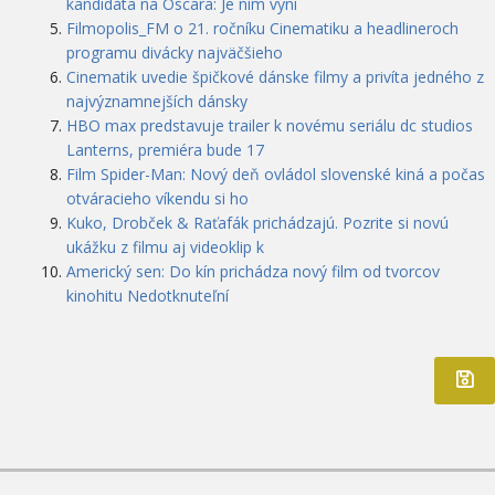
kandidáta na Oscara: Je ním výni
Filmopolis_FM o 21. ročníku Cinematiku a headlineroch
programu divácky najväčšieho
Cinematik uvedie špičkové dánske filmy a privíta jedného z
najvýznamnejších dánsky
HBO max predstavuje trailer k novému seriálu dc studios
Lanterns, premiéra bude 17
Film Spider-Man: Nový deň ovládol slovenské kiná a počas
otváracieho víkendu si ho
Kuko, Drobček & Raťafák prichádzajú. Pozrite si novú
ukážku z filmu aj videoklip k
Americký sen: Do kín prichádza nový film od tvorcov
kinohitu Nedotknuteľní