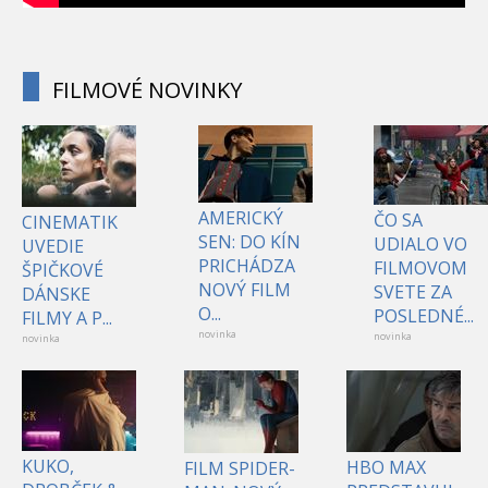
FILMOVÉ NOVINKY
AMERICKÝ
ČO SA
CINEMATIK
SEN: DO KÍN
UDIALO VO
UVEDIE
PRICHÁDZA
FILMOVOM
ŠPIČKOVÉ
NOVÝ FILM
SVETE ZA
DÁNSKE
O...
POSLEDNÉ...
FILMY A P...
novinka
novinka
novinka
KUKO,
HBO MAX
FILM SPIDER-