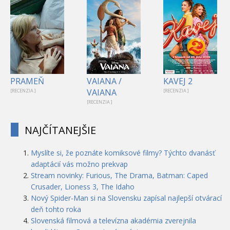
PRAMEŇ
VAIANA /
KAVEJ 2
VAIANA
[RECENZIA ]
[RECENZIA ]
[RECENZIA ]
NAJČÍTANEJŠIE
Myslíte si, že poznáte komiksové filmy? Týchto dvanásť
adaptácií vás možno prekvap
Stream novinky: Furious, The Drama, Batman: Caped
Crusader, Lioness 3, The Idaho
Nový Spider-Man si na Slovensku zapísal najlepší otvárací
deň tohto roka
Slovenská filmová a televízna akadémia zverejnila