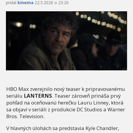
pridal
kinema
22.5.2026 o 23:20
HBO Max zverejnilo nový teaser k pripravovanému
seriálu
LANTERNS
. Teaser zároveň prináša prvý
pohľad na oceňovanú herečku Lauru Linney, ktorá
sa objaví v seriáli z produkcie DC Studios a Warner
Bros. Television.
V hlavných úlohách sa predstavia Kyle Chandler,