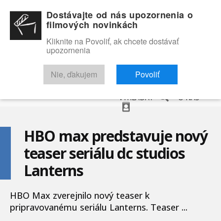
Dostávajte od nás upozornenia o
filmových novinkách
Kliknite na Povoliť, ak chcete dostávať
upozornenia
NOVINKY
RECENZIE
TRAILERY
FILMOVÁ DATABÁZA
Nie, ďakujem
Povoliť
VYHĽADAŤ
O NÁS
HBO max predstavuje nový
teaser seriálu dc studios
Lanterns
HBO Max zverejnilo nový teaser k
pripravovanému seriálu Lanterns. Teaser ...