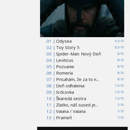
01 |
Odysea
9,5/10
02 |
Toy Story 5
8,5/10
03 |
Spider-Man: Nový Deň
8/10
04 |
Leviticus
8/10
05 |
Pozvanie
8/10
06 |
Romería
8/10
07 |
Prisahám, že za to n...
8/10
08 |
Deň odhalenia
7,5/10
09 |
Srdcovka
7,5/10
10 |
Škaredá sestra
7,5/10
11 |
Zlatko, náš sused je...
7/10
12 |
Vaiana / Vaiana
7/10
13 |
Prameň
7/10