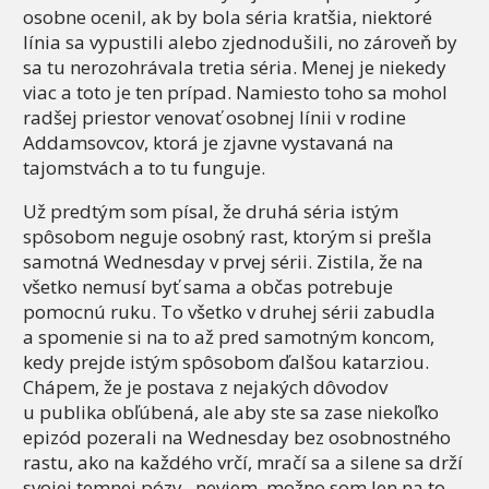
osobne ocenil, ak by bola séria kratšia, niektoré
línia sa vypustili alebo zjednodušili, no zároveň by
sa tu nerozohrávala tretia séria. Menej je niekedy
viac a toto je ten prípad. Namiesto toho sa mohol
radšej priestor venovať osobnej línii v rodine
Addamsovcov, ktorá je zjavne vystavaná na
tajomstvách a to tu funguje.
Už predtým som písal, že druhá séria istým
spôsobom neguje osobný rast, ktorým si prešla
samotná Wednesday v prvej sérii. Zistila, že na
všetko nemusí byť sama a občas potrebuje
pomocnú ruku. To všetko v druhej sérii zabudla
a spomenie si na to až pred samotným koncom,
kedy prejde istým spôsobom ďalšou katarziou.
Chápem, že je postava z nejakých dôvodov
u publika obľúbená, ale aby ste sa zase niekoľko
epizód pozerali na Wednesday bez osobnostného
rastu, ako na každého vrčí, mračí sa a silene sa drží
svojej temnej pózy...neviem, možno som len na to