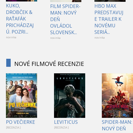
KUKO,
HBO MAX
FILM SPIDER-
DROBČEK &
PREDSTAVUJ
MAN: NOVÝ
RAŤAFÁK
E TRAILER K
DEŇ
PRICHÁDZAJ
NOVÉMU
OVLÁDOL
Ú. POZRI...
SERIÁ...
SLOVENSK...
novinka
novinka
novinka
NOVÉ FILMOVÉ RECENZIE
1
PO VEČIERKE
LEVITICUS
SPIDER-MAN:
NOVÝ DEŇ
[RECENZIA ]
[RECENZIA ]