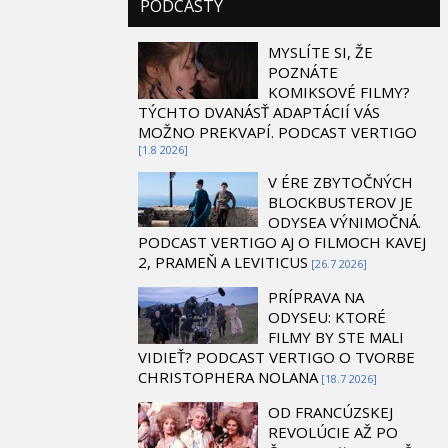
PODCASTY
MYSLÍTE SI, ŽE
POZNÁTE
KOMIKSOVÉ FILMY?
TÝCHTO DVANÁSŤ ADAPTÁCIÍ VÁS
MOŽNO PREKVAPÍ. PODCAST VERTIGO
[1.8 2026]
V ÉRE ZBYTOČNÝCH
BLOCKBUSTEROV JE
ODYSEA VÝNIMOČNÁ.
PODCAST VERTIGO AJ O FILMOCH KAVEJ
2, PRAMEŇ A LEVITICUS
[26.7 2026]
PRÍPRAVA NA
ODYSEU: KTORÉ
FILMY BY STE MALI
VIDIEŤ? PODCAST VERTIGO O TVORBE
CHRISTOPHERA NOLANA
[18.7 2026]
OD FRANCÚZSKEJ
REVOLÚCIE AŽ PO