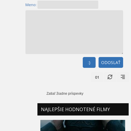
Meno:
:)
ODOSLAŤ
01
Zatiaľ žiadne príspevky
NAJLEPŠIE HODNOTENÉ FILMY