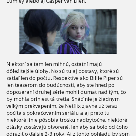
Lumley alebo aj Casper van Dien.
Niektorí sa tam len mihnú, ostatní majú
dôležitejšie úlohy. No sú tu aj postavy, ktoré sú
zatiaľ len do počtu. Respektíve ako Billie Piper sú
len teaserom do budúcnosti, aby ste hneď po
dopozeraní druhej série mohli dumať nad tým, čo
by mohla priniesť tá tretia. Snáď nie je žiadnym
veľkým prekvapením, že Netflix zjavne už teraz
počíta s pokračovaním seriálu a aj preto tu
niektoré línie pôsobia trošku nadbytočne, niektoré
otázky zostávajú otvorené, len aby sa bolo od čoho
odraziť o ďalšie 2-3 roky. Aj z tohto pohľadu by som