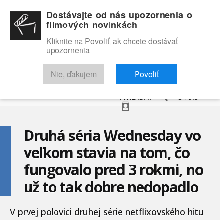
Dostávajte od nás upozornenia o
filmových novinkách
Kliknite na Povoliť, ak chcete dostávať
upozornenia
NOVINKY
RECENZIE
TRAILERY
FILMOVÁ DATABÁZA
Nie, ďakujem
Povoliť
VYHĽADAŤ
O NÁS
Druhá séria Wednesday vo
veľkom stavia na tom, čo
fungovalo pred 3 rokmi, no
už to tak dobre nedopadlo
V prvej polovici druhej série netflixovského hitu