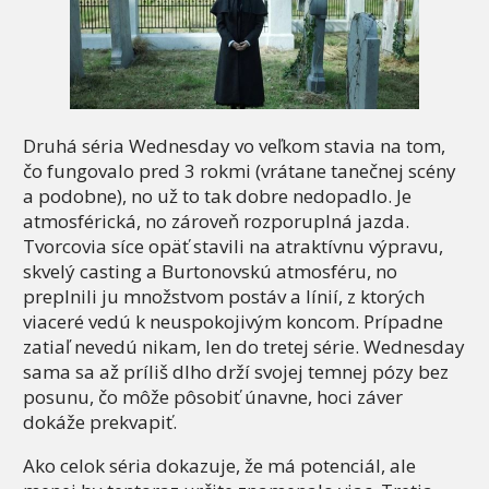
Druhá séria Wednesday vo veľkom stavia na tom,
čo fungovalo pred 3 rokmi (vrátane tanečnej scény
a podobne), no už to tak dobre nedopadlo. Je
atmosférická, no zároveň rozporuplná jazda.
Tvorcovia síce opäť stavili na atraktívnu výpravu,
skvelý casting a Burtonovskú atmosféru, no
preplnili ju množstvom postáv a línií, z ktorých
viaceré vedú k neuspokojivým koncom. Prípadne
zatiaľ nevedú nikam, len do tretej série. Wednesday
sama sa až príliš dlho drží svojej temnej pózy bez
posunu, čo môže pôsobiť únavne, hoci záver
dokáže prekvapiť.
Ako celok séria dokazuje, že má potenciál, ale