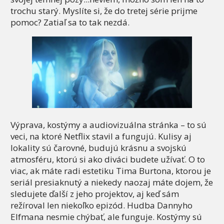
trochu starý. Myslíte si, že do tretej série prijme
pomoc? Zatiaľ sa to tak nezdá.
Výprava, kostýmy a audiovizuálna stránka – to sú
veci, na ktoré Netflix stavil a fungujú. Kulisy aj
lokality sú čarovné, budujú krásnu a svojskú
atmosféru, ktorú si ako diváci budete užívať. O to
viac, ak máte radi estetiku Tima Burtona, ktorou je
seriál presiaknutý a niekedy naozaj máte dojem, že
sledujete ďalší z jeho projektov, aj keď sám
režíroval len niekoľko epizód. Hudba Dannyho
Elfmana nesmie chýbať, ale funguje. Kostýmy sú