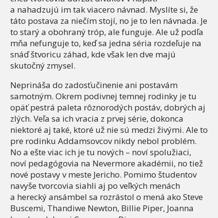
a nahadzujú im tak viacero návnad. Myslíte si, že
táto postava za niečím stojí, no je to len návnada. Je
to starý a obohraný tróp, ale funguje. Ale už podľa
mňa nefunguje to, keď sa jedna séria rozdeľuje na
snáď štvoricu záhad, kde však len dve majú
skutočný zmysel.
Neprináša do zadosťučinenie ani postavám
samotným. Okrem podivnej temnej rodinky je tu
opäť pestrá paleta rôznorodých postáv, dobrých aj
zlých. Veľa sa ich vracia z prvej série, dokonca
niektoré aj také, ktoré už nie sú medzi živými. Ale to
pre rodinku Addamsovcov nikdy nebol problém.
No a ešte viac ich je tu nových – noví spolužiaci,
noví pedagógovia na Nevermore akadémii, no tiež
nové postavy v meste Jericho. Pomimo študentov
navyše tvorcovia siahli aj po veľkých menách
a herecký ansámbel sa rozrástol o mená ako Steve
Buscemi, Thandiwe Newton, Billie Piper, Joanna