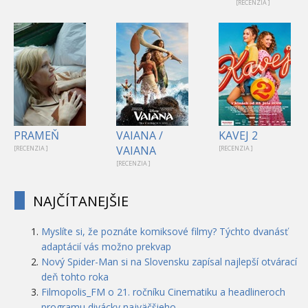
[RECENZIA ]
PRAMEŇ
VAIANA /
KAVEJ 2
VAIANA
[RECENZIA ]
[RECENZIA ]
[RECENZIA ]
NAJČÍTANEJŠIE
Myslíte si, že poznáte komiksové filmy? Týchto dvanásť
adaptácií vás možno prekvap
Nový Spider-Man si na Slovensku zapísal najlepší otvárací
deň tohto roka
Filmopolis_FM o 21. ročníku Cinematiku a headlineroch
programu divácky najväčšieho