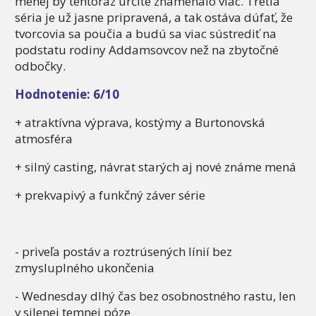
menej by tentoraz určite znamenalo viac. Tretia
séria je už jasne pripravená, a tak ostáva dúfať, že
tvorcovia sa poučia a budú sa viac sústrediť na
podstatu rodiny Addamsovcov než na zbytočné
odbočky.
Hodnotenie: 6/10
+ atraktívna výprava, kostýmy a Burtonovská
atmosféra
+ silný casting, návrat starých aj nové známe mená
+ prekvapivý a funkčný záver série
- priveľa postáv a roztrúsených línií bez
zmysluplného ukončenia
- Wednesday dlhý čas bez osobnostného rastu, len
v silenej temnej póze