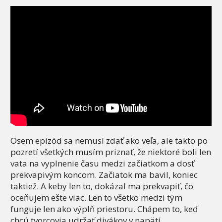
Osem epizód sa nemusí zdať ako veľa, ale takto po
pozretí všetkých musím priznať, že niektoré boli len
vata na vyplnenie času medzi začiatkom a dosť
prekvapivým koncom. Začiatok ma bavil, koniec
taktiež. A keby len to, dokázal ma prekvapiť, čo
oceňujem ešte viac. Len to všetko medzi tým
funguje len ako výplň priestoru. Chápem to, keď
chcú tvorcovia udržať divákov v napätí