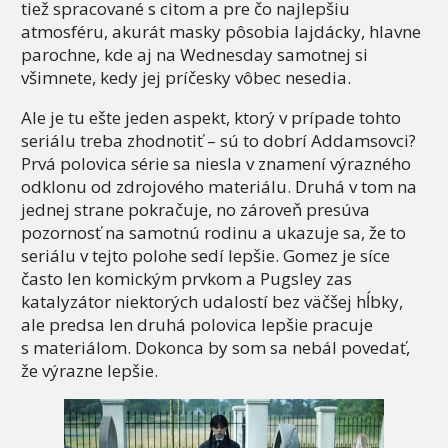
tiež spracované s citom a pre čo najlepšiu
atmosféru, akurát masky pôsobia lajdácky, hlavne
parochne, kde aj na Wednesday samotnej si
všimnete, kedy jej príčesky vôbec nesedia.
Ale je tu ešte jeden aspekt, ktorý v prípade tohto
seriálu treba zhodnotiť – sú to dobrí Addamsovci?
Prvá polovica série sa niesla v znamení výrazného
odklonu od zdrojového materiálu. Druhá v tom na
jednej strane pokračuje, no zároveň presúva
pozornosť na samotnú rodinu a ukazuje sa, že to
seriálu v tejto polohe sedí lepšie. Gomez je síce
často len komickým prvkom a Pugsley zas
katalyzátor niektorých udalostí bez väčšej hĺbky,
ale predsa len druhá polovica lepšie pracuje
s materiálom. Dokonca by som sa nebál povedať,
že výrazne lepšie.