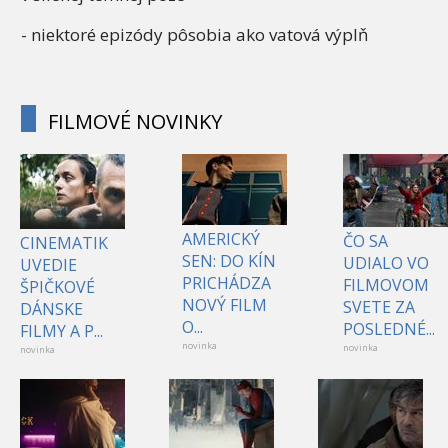
- niektoré epizódy pôsobia ako vatová výplň
FILMOVÉ NOVINKY
AMERICKÝ
ČO SA
CINEMATIK
SEN: DO KÍN
UDIALO VO
UVEDIE
PRICHÁDZA
FILMOVOM
ŠPIČKOVÉ
NOVÝ FILM
SVETE ZA
DÁNSKE
O...
POSLEDNÉ...
FILMY A P...
novinka
novinka
novinka