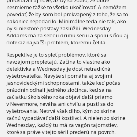
predstavili aj nové, až by sa zdalo, že bude
nesmierne ťažké to všetko ukočírovať. A nemôžem
povedať, že by som bol prekvapený z toho, že sa to
nakoniec nepodarilo. Minimálne teda nie tak, ako
by si niektoré postavy zaslúžili. Wednesday
Addams má za sebou druhú sériu a spolu s ňou aj
doteraz najväčší problém, ktorému čelila.
Respektíve je to spleť problémov, ktoré sa
navzájom prepletajú. Začína to vlastne ako
detektívka a Wednesday je dosť netradičná
vyšetrovateľka. Navyše si pomáha aj svojimi
jasnovideckými schopnosťami, takže keď počas
prázdnin odhalí jedného zločinca, keď sa na
začiatku školského roka objaví ďalší priamo
v Nevermore, neváha ani chvíľu a pustí sa do
vyšetrovania. Netrvá však dlho, kým zo skrine
začnú vypadávať ďalší kostlivci. A nielen zo skrine
Wednesday, každý tu má za vagón tajomstiev,
ktoré sa práve v tejto sérii prederú na povrch.