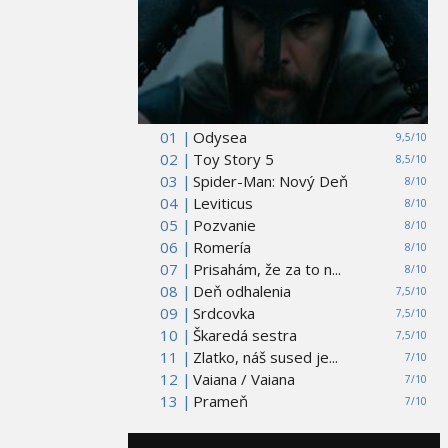
01 |
Odysea
9,5/10
02 |
Toy Story 5
8,5/10
03 |
Spider-Man: Nový Deň
8/10
04 |
Leviticus
8/10
05 |
Pozvanie
8/10
06 |
Romería
8/10
07 |
Prisahám, že za to n...
8/10
08 |
Deň odhalenia
7,5/10
09 |
Srdcovka
7,5/10
10 |
Škaredá sestra
7,5/10
11 |
Zlatko, náš sused je...
7/10
12 |
Vaiana / Vaiana
7/10
13 |
Prameň
7/10