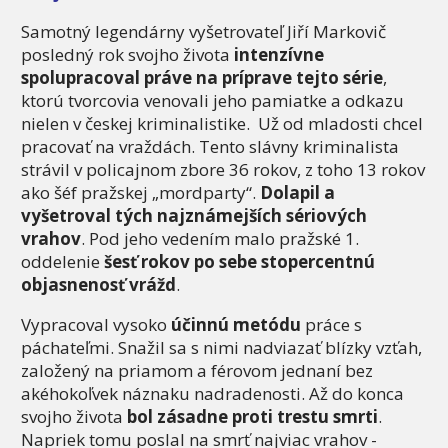
Samotný legendárny vyšetrovateľ Jiří Markovič
posledný rok svojho života
intenzívne
spolupracoval práve na príprave tejto série
,
ktorú tvorcovia venovali jeho pamiatke a odkazu
nielen v českej kriminalistike. Už od mladosti chcel
pracovať na vraždách. Tento slávny kriminalista
strávil v policajnom zbore 36 rokov, z toho 13 rokov
ako šéf pražskej „mordparty“.
Dolapil a
vyšetroval tých najznámejších sériových
vrahov
. Pod jeho vedením malo pražské 1.
oddelenie
šesť rokov po sebe stopercentnú
objasnenosť vrážd
.
Vypracoval vysoko
účinnú metódu
práce s
páchateľmi. Snažil sa s nimi nadviazať blízky vzťah,
založený na priamom a férovom jednaní bez
akéhokoľvek náznaku nadradenosti. Až do konca
svojho života
bol zásadne proti trestu smrti
.
Napriek tomu poslal na smrť najviac vrahov -