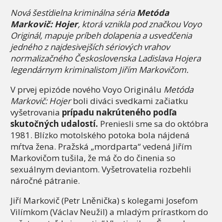
Nová šesťdielna kriminálna séria
Metóda
Markovič: Hojer
, ktorá vznikla pod značkou Voyo
Originál, mapuje príbeh dolapenia a usvedčenia
jedného z najdesivejších sériových vrahov
normalizačného Československa Ladislava Hojera
legendárnym kriminalistom Jiřím Markovičom.
V prvej epizóde nového Voyo Originálu
Metóda
Markovič: Hojer
boli diváci svedkami začiatku
vyšetrovania
prípadu nakrúteného podľa
skutočných udalostí.
Preniesli sme sa do októbra
1981. Blízko motolského potoka bola nájdená
mŕtva žena. Pražská „mordparta“ vedená Jiřím
Markovičom tušila, že má čo do činenia so
sexuálnym deviantom. Vyšetrovatelia rozbehli
náročné pátranie.
Jiří Markovič (Petr Lněnička) s kolegami Josefom
Vilímkom (Václav Neužil) a mladým prírastkom do