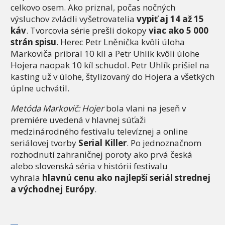
celkovo osem. Ako priznal, počas nočných
výsluchov zvládli vyšetrovatelia
vypiť aj 14 až 15
káv
. Tvorcovia série prešli dokopy
viac ako 5 000
strán spisu
. Herec Petr Lněnička kvôli úloha
Markoviča pribral 10 kíl a Petr Uhlík kvôli úlohe
Hojera naopak 10 kíl schudol. Petr Uhlík prišiel na
kasting už v úlohe, štylizovaný do Hojera a všetkých
úplne uchvátil.
Metóda Markovič: Hojer
bola vlani na jeseň v
premiére uvedená v hlavnej súťaži
medzinárodného festivalu televíznej a online
seriálovej tvorby
Serial Killer
. Po jednoznačnom
rozhodnutí zahraničnej poroty ako prvá česká
alebo slovenská séria v histórii festivalu
vyhrala
hlavnú cenu ako najlepší seriál strednej
a východnej Európy
.