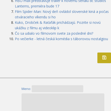
HBO max predstavuje trailer k novému seriálu dc studios
Lanterns, premiéra bude 17
Film Spider-Man: Nový deň ovládol slovenské kiná a počas
otváracieho víkendu si ho
Kuko, Drobček & Raťafák prichádzajú. Pozrite si novú
ukážku z filmu aj videoklip k
Čo sa udialo vo filmovom svete za posledné dni?
Po večierke - letná česká komédia s táborovou nostalgiou
Meno: