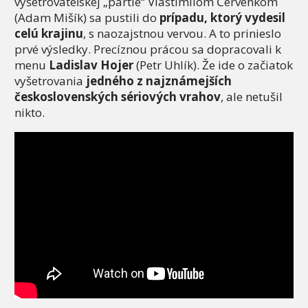
vyšetrovateľskej „partie“ Vlastimilom Červenkom
(Adam Mišík) sa pustili do
prípadu, ktorý vydesil
celú krajinu
, s naozajstnou vervou. A to prinieslo
prvé výsledky. Precíznou prácou sa dopracovali k
menu
Ladislav Hojer
(Petr Uhlík). Že ide o začiatok
vyšetrovania
jedného z najznámejších
československých sériových vrahov
, ale netušil
nikto.