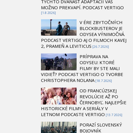
TÝCHTO DVANÁSŤ ADAPTÁCIÍ VÁS
MOŽNO PREKVAPÍ. PODCAST VERTIGO
[1.8 2026]
V ÉRE ZBYTOČNÝCH
BLOCKBUSTEROV JE
ODYSEA VÝNIMOČNÁ.
PODCAST VERTIGO AJ O FILMOCH KAVEJ
2, PRAMEŇ A LEVITICUS
[26.7 2026]
PRÍPRAVA NA
ODYSEU: KTORÉ
FILMY BY STE MALI
VIDIEŤ? PODCAST VERTIGO O TVORBE
CHRISTOPHERA NOLANA
[18.7 2026]
OD FRANCÚZSKEJ
REVOLÚCIE AŽ PO
ČERNOBYĽ. NAJLEPŠIE
HISTORICKÉ FILMY A SERIÁLY V
LETNOM PODCASTE VERTIGO
[13.7 2026]
PORAZÍ SLOVENSKÝ
BOJOVNÍK