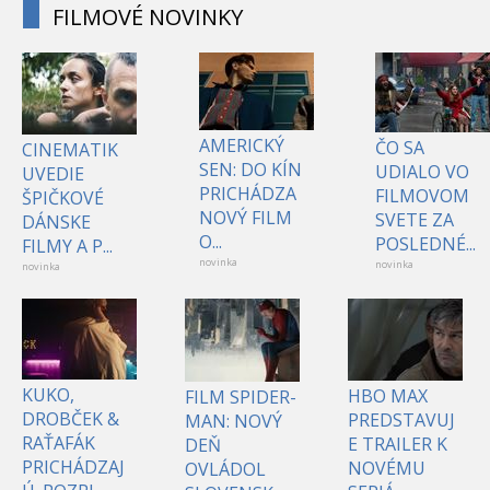
FILMOVÉ NOVINKY
AMERICKÝ
ČO SA
CINEMATIK
SEN: DO KÍN
UDIALO VO
UVEDIE
PRICHÁDZA
FILMOVOM
ŠPIČKOVÉ
NOVÝ FILM
SVETE ZA
DÁNSKE
O...
POSLEDNÉ...
FILMY A P...
novinka
novinka
novinka
KUKO,
HBO MAX
FILM SPIDER-
DROBČEK &
PREDSTAVUJ
MAN: NOVÝ
RAŤAFÁK
E TRAILER K
DEŇ
PRICHÁDZAJ
NOVÉMU
OVLÁDOL