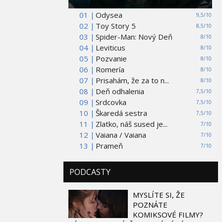
01 |
Odysea
9,5/10
02 |
Toy Story 5
8,5/10
03 |
Spider-Man: Nový Deň
8/10
04 |
Leviticus
8/10
05 |
Pozvanie
8/10
06 |
Romería
8/10
07 |
Prisahám, že za to n...
8/10
08 |
Deň odhalenia
7,5/10
09 |
Srdcovka
7,5/10
10 |
Škaredá sestra
7,5/10
11 |
Zlatko, náš sused je...
7/10
12 |
Vaiana / Vaiana
7/10
13 |
Prameň
7/10
PODCASTY
MYSLÍTE SI, ŽE
POZNÁTE
KOMIKSOVÉ FILMY?