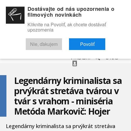
Dostávajte od nás upozornenia o
filmových novinkách
Kliknite na Povoliť, ak chcete dostávať
upozornenia
NOVINKY
RECENZIE
TRAILERY
FILMOVÁ DATABÁZA
Nie, ďakujem
Povoliť
VYHĽADAŤ
O NÁS
Legendárny kriminalista sa
prvýkrát stretáva tvárou v
tvár s vrahom - miniséria
Metóda Markovič: Hojer
Legendárny kriminalista sa prvýkrát stretáva