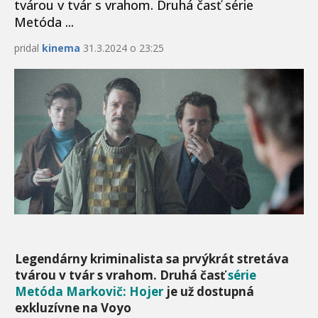
tvárou v tvár s vrahom. Druhá časť série
Metóda ...
pridal
kinema
31.3.2024 o 23:25
Legendárny kriminalista sa prvýkrát stretáva
tvárou v tvár s vrahom. Druhá časť
série
Metóda Markovič: Hojer
je už dostupná
exkluzívne na Voyo