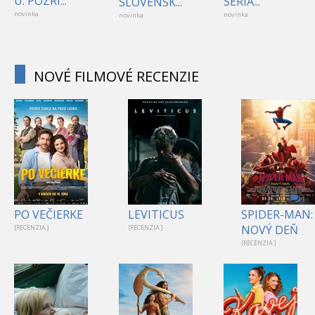
Ú. POZRI...
SERIÁ...
SLOVENSK...
novinka
novinka
novinka
NOVÉ FILMOVÉ RECENZIE
1
PO VEČIERKE
LEVITICUS
SPIDER-MAN:
NOVÝ DEŇ
[RECENZIA ]
[RECENZIA ]
[RECENZIA ]