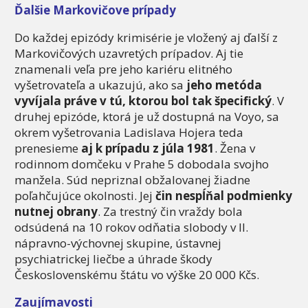
Ďalšie Markovičove prípady
Do každej epizódy krimisérie je vložený aj ďalší z
Markovičových uzavretých prípadov. Aj tie
znamenali veľa pre jeho kariéru elitného
vyšetrovateľa a ukazujú, ako sa
jeho metóda
vyvíjala práve v tú, ktorou bol tak špecifický
. V
druhej epizóde, ktorá je už dostupná na Voyo, sa
okrem vyšetrovania Ladislava Hojera teda
prenesieme
aj k prípadu z júla 1981
. Žena v
rodinnom domčeku v Prahe 5 dobodala svojho
manžela. Súd nepriznal obžalovanej žiadne
poľahčujúce okolnosti. Jej
čin nespĺňal podmienky
nutnej obrany
. Za trestný čin vraždy bola
odsúdená na 10 rokov odňatia slobody v II.
nápravno-výchovnej skupine, ústavnej
psychiatrickej liečbe a úhrade škody
Československému štátu vo výške 20 000 Kčs.
Zaujímavosti