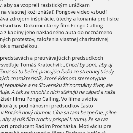
, aby sa vzopreli rasistickým urážkam
a vlastnej koži znášať. Pongove video vzbudí
áva zdrojom inšpirácie, útechy a konania pre tisíce
predsudkov. Dokumentárny film Pongo Calling
áva z kabíny jeho nákladného auta do neznámeho
ných protestov, založenia vlastnej charitatívnej
dok s manželkou.
 predstavách a pretrvávajúcich predsudkoch
svetľuje Tomáš Kratochvíl: „
Chcel by som, aby aj
ina: sú to bežní, pracujúci ľudia zo strednej triedy
ých charakteristík, ktoré Rómom stereotypne
ej republike a na Slovensku žiť normálny život, ale
je. A tak sa mnohí z nich sťahujú na západ a naša
ežisér filmu Pongo Calling. Vo filme uvidíte
 ktorá je pod nánosmi predsudkov často
v Británii nový domov. Cítia sa tam bezpečne, pilne
, aby aj náš film trochu prispel k tomu, že sa raz
vorí producent Radim Procházka. Motiváciu pre
 slovenská producentka filmu Barbara Janišová