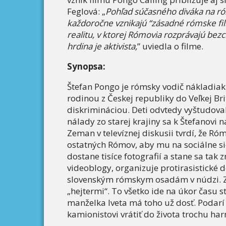
Feglová: „
Pohľad súčasného diváka na r
každoročne vznikajú “zásadné rómske fi
realitu, v ktorej Rómovia rozprávajú bezc
hrdina je aktivista,
” uviedla o filme.
Synopsa:
Štefan Pongo je rómsky vodič nákladia
rodinou z Českej republiky do Veľkej Br
diskrimináciou. Deti odvtedy vyštudovali
nálady zo starej krajiny sa k Štefanovi na
Zeman v televíznej diskusii tvrdí, že Ro
ostatných Rómov, aby mu na sociálne sie
dostane tisíce fotografií a stane sa tak
videoblogy, organizuje protirasistické
slovenským rómskym osadám v núdzi. Z
„hejtermi“. To všetko ide na úkor času
manželka Iveta má toho už dosť. Pod
kamionistovi vrátiť do života trochu ha