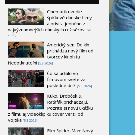
Cinematik uvedie
špičkové dánske filmy
a privíta jedného z
najvýznamnejších dánskych režisérov
[5.8
2026]
Americký sen: Do kín
prichádza nový film od
tvorcov kinohitu
Nedotknuteľní
[5.8 2026]
Čo sa udialo vo
filmovom svete za
posledné dni?
[5.8 2026]
Kuko, Drobček &
Raťafák prichádzajú.
Pozrite si novú ukážku
z filmu aj videoklip ku cover verzii od
Vojtika
[5.8 2026]
Film Spider-Man: Nový