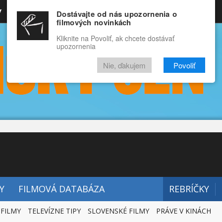
y
Rozprávky
Funny
Docu
Dostávajte od nás upozornenia o
filmových novinkách
RECENZIE
VIDEÁ
FILMY
Kliknite na Povoliť, ak chcete dostávať
upozornenia
Nie, ďakujem
Povoliť
Y
FILMOVÁ DATABÁZA
REBRÍČKY
 FILMY
TELEVÍZNE TIPY
SLOVENSKÉ FILMY
PRÁVE V KINÁCH