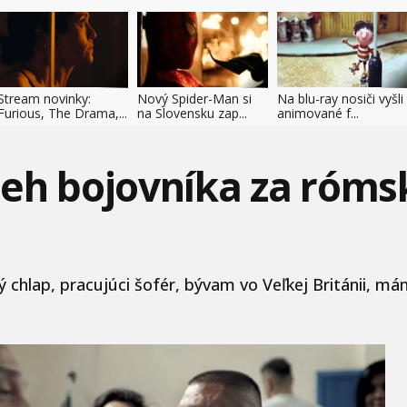
Stream novinky:
Nový Spider-Man si
Na blu-ray nosiči vyšli
Furious, The Drama,...
na Slovensku zap...
animované f...
beh bojovníka za róms
hlap, pracujúci šofér, bývam vo Veľkej Británii, mám 