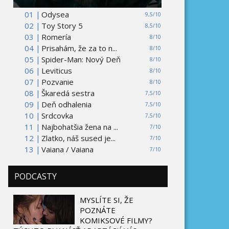
01 |
Odysea
9,5/10
02 |
Toy Story 5
8,5/10
03 |
Romería
8/10
04 |
Prisahám, že za to n...
8/10
05 |
Spider-Man: Nový Deň
8/10
06 |
Leviticus
8/10
07 |
Pozvanie
8/10
08 |
Škaredá sestra
7,5/10
09 |
Deň odhalenia
7,5/10
10 |
Srdcovka
7,5/10
11 |
Najbohatšia žena na ...
7/10
12 |
Zlatko, náš sused je...
7/10
13 |
Vaiana / Vaiana
7/10
PODCASTY
MYSLÍTE SI, ŽE
POZNÁTE
KOMIKSOVÉ FILMY?