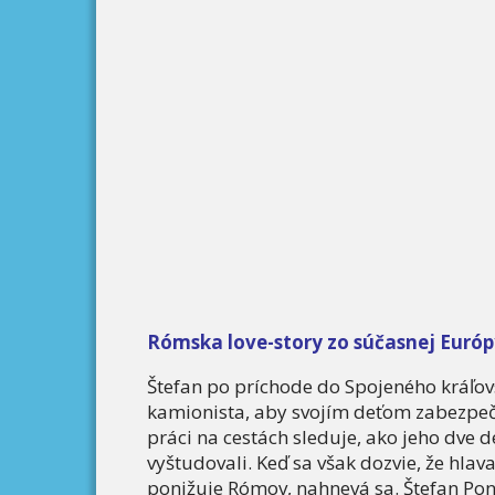
Rómska love-story zo súčasnej Európ
Štefan po príchode do Spojeného kráľo
kamionista, aby svojím deťom zabezpeč
práci na cestách sleduje, ako jeho dve d
vyštudovali. Keď sa však dozvie, že hla
ponižuje Rómov, nahnevá sa. Štefan Po