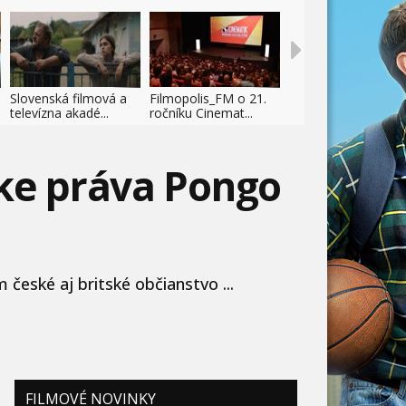
Slovenská filmová a
Filmopolis_FM o 21.
televízna akadé...
ročníku Cinemat...
ke práva Pongo
české aj britské občianstvo ...
FILMOVÉ NOVINKY