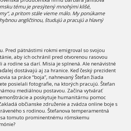
ómsku tému je presýtený mnohými klišé,
lmy“, a pritom stále vieme málo. My ponúkame
hybnou angličtinou, študujú a pracujú a hlavný
ku. Pred pätnástimi rokmi emigroval so svojou
itánie, aby ich ochránil pred otvorenou rasovou
 a rodine sa darí. Misia je splnená. Ale nenávistné
ďalej dostávajú aj za hranice. Keď český prezident
́movia sa práce “boja”, nahnevaný Štefan žiada
te posielali fotografie, na ktorých pracujú. Štefan
 známou mediálnou postavou. Začína vytvárať
 demonštrácie a poskytuje humanitárnu pomoc
akladá občianske združenie a zvádza online boje s
 stráveného s rodinou. Štefanova temperamentná
arí sa tomuto prominentnému rómskemu
rmónie?