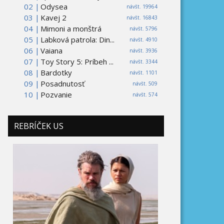
02 |
Odysea
návšt. 19964
03 |
Kavej 2
návšt. 16843
04 |
Mimoni a monštrá
návšt. 5796
05 |
Labková patrola: Din...
návšt. 4910
06 |
Vaiana
návšt. 3936
07 |
Toy Story 5: Príbeh ...
návšt. 3344
08 |
Bardotky
návšt. 1101
09 |
Posadnutosť
návšt. 509
10 |
Pozvanie
návšt. 574
REBRÍČEK US