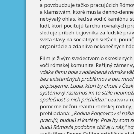
a povzbudzuje ťažko pracujúcich Rómov
a klamstvám, ktoré musia denno-denne n
nebývalý ohlas, keď sa vodič kamiónu st
ľudí, ktorí pociťujú ťarchu rovnakých 
sleduje príbeh bojovníka za ľudské pr
sveta slávy na sociálnych sieťach, poulič
organizácie a zdanlivo nekonečných há
Film je živým svedectvom o skreslených
voči rómskej komunite. Režijný zámer vy
vďaka filmu bola zviditeľnená rómska väčš
bez existenčných problémov a bez mnoh
pripisujeme. Ľudia, ktorí by chceli v Česk
systémový rasizmus im to stále neumožňu
spoločnosť o nich prichádza
,“ uzatvára r
pomerne bežnú realitu rómskej rodiny,
prehliadaná:
„Rodina Pongovcov si našla 
pracujú, budujú si kariéry. Prial by som si
budú Rómovia podobne cítiť aj u nás,”
ho
vznik filmu Pongo Calling približuje aj