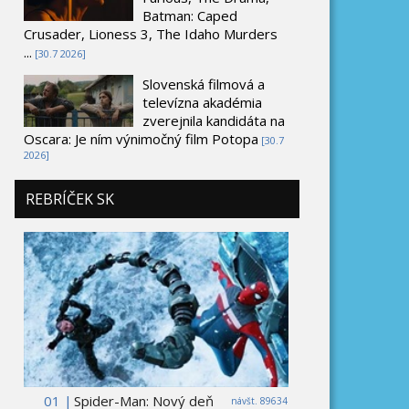
Batman: Caped
Crusader, Lioness 3, The Idaho Murders
...
[30.7 2026]
Slovenská filmová a
televízna akadémia
zverejnila kandidáta na
Oscara: Je ním výnimočný film Potopa
[30.7
2026]
REBRÍČEK SK
01 |
Spider-Man: Nový deň
návšt. 89634