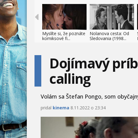
Myslíte si, že poznáte
Nolanova cesta: Od
komiksové fi...
Sledovania (1998...
Dojímavý prí
calling
Volám sa Štefan Pongo, som obyčajný c
pridal
kinema
8.11.2022 o 23:34