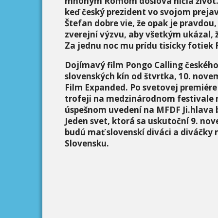
mnohým Rómom doslova ničia život. J
keď český prezident vo svojom preja
Štefan dobre vie, že opak je pravdou,
zverejní výzvu, aby všetkým ukázal, ž
Za jednu noc mu prídu tisícky fotiek 
Dojímavý film Pongo Calling českého
slovenských kín od štvrtka, 10. nove
Film Expanded. Po svetovej premiére n
trofeji na medzinárodnom festivale 
úspešnom uvedení na MFDF Ji.hlava b
Jeden svet, ktorá sa uskutoční 9. nov
budú mať slovenskí diváci a diváčky
Slovensku.