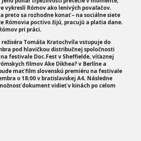
eho pohár trpezlivosti pretečie v momente,
ve vykreslí Rómov ako lenivých povaľačov.
 a preto sa rozhodne konať – na sociálne siete
e Rómovia poctivo žijú, pracujú a platia dane.
Rómov pri práci.
 režiséra Tomáša Kratochvíla vstupuje do
mbra pod hlavičkou distribučnej spoločnosti
a festivale Doc.Fest v Sheffielde, víťaznej
rómskych filmov Ake Dikhea? v Berlíne a
ude mať film slovenskú premiéru na festivale
embra o 18:00 v bratislavskej A4. Následne
 možnosť dokument vidieť v kinách po celom