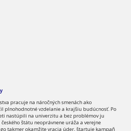
y
vstva pracuje na náročných smenách ako
il plnohodnotné vzdelanie a krajšiu budúcnosť. Po
eti nastúpili na univerzitu a bez problémov ju
va českého štátu neoprávnene uráža a verejne
ngo takmer okamžite vracia úder, štartuje kampaň