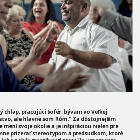
 chlap, pracujúci šofér, bývam vo Veľkej
nstvo, ale hlavne som Róm.” Za dôstojnejším
 mení svoje okolie a je inšpiráciou nielen pre
ne prizerať stereotypom a predsudkom, ktoré