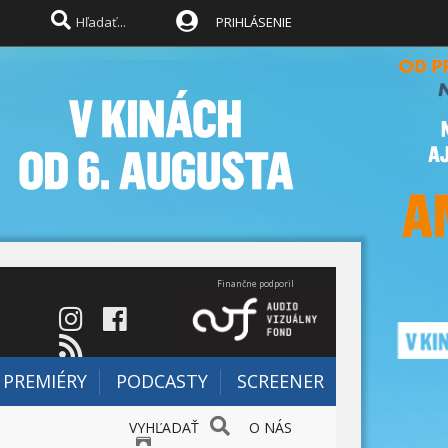
PRIHLÁSENIE
Finančne podporil
PREMIÉRY
PODCASTY
SCREENER
VYHĽADAŤ
O NÁS