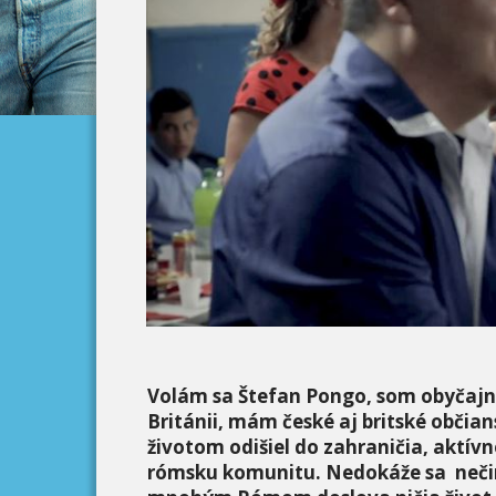
Volám sa Štefan Pongo, som obyčajný
Británii, mám české aj britské občia
životom odišiel do zahraničia, aktívne
rómsku komunitu. Nedokáže sa nečin