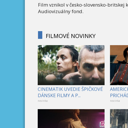
Film vznikol v česko-slovensko-britskej 
Audiovizuálny fond.
FILMOVÉ NOVINKY
CINEMATIK UVEDIE ŠPIČKOVÉ
AMERICK
DÁNSKE FILMY A P...
PRICHÁD
novinka
novinka