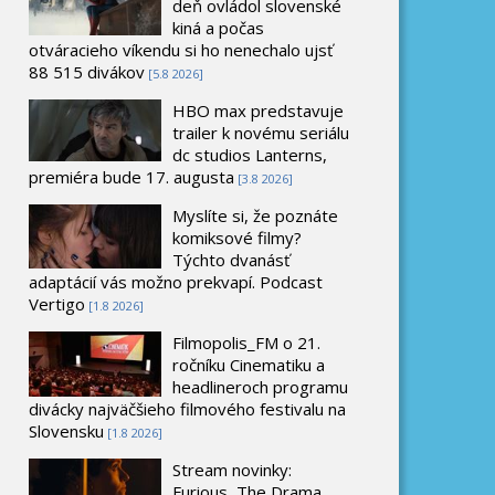
deň ovládol slovenské
kiná a počas
otváracieho víkendu si ho nenechalo ujsť
88 515 divákov
[5.8 2026]
HBO max predstavuje
trailer k novému seriálu
dc studios Lanterns,
premiéra bude 17. augusta
[3.8 2026]
Myslíte si, že poznáte
komiksové filmy?
Týchto dvanásť
adaptácií vás možno prekvapí. Podcast
Vertigo
[1.8 2026]
Filmopolis_FM o 21.
ročníku Cinematiku a
headlineroch programu
divácky najväčšieho filmového festivalu na
Slovensku
[1.8 2026]
Stream novinky:
Furious, The Drama,