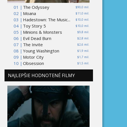
01 |
The Odyssey
$90,0 mil.
02 |
Moana
$11,0 mil.
03 |
Hadestown: The Music...
$10,0 mil.
04 |
Toy Story 5
$10,0 mil.
05 |
Minions & Monsters
$9,8 mil.
06 |
Evil Dead Burn
$2,8 mil.
07 |
The Invite
$2,6 mil.
08 |
Young Washington
$1,9 mil.
09 |
Motor City
$1,7 mil.
10 |
Obsession
$1,5 mil.
NAJLEPŠIE HODNOTENÉ FILMY