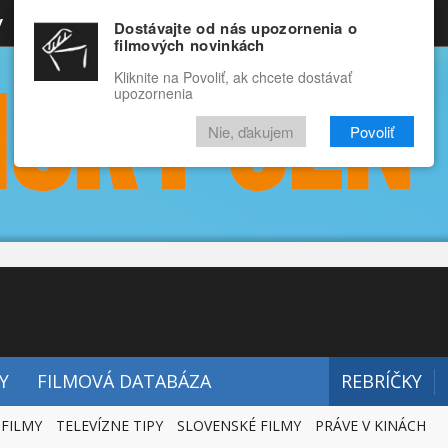
y
Rozprávky
Funny
Docu
Dostávajte od nás upozornenia o
filmových novinkách
RECENZIE
VIDEÁ
FILMY
Kliknite na Povoliť, ak chcete dostávať
upozornenia
Nie, ďakujem
Povoliť
Y
FILMOVÁ DATABÁZA
REBRÍČKY
 FILMY
TELEVÍZNE TIPY
SLOVENSKÉ FILMY
PRÁVE V KINÁCH