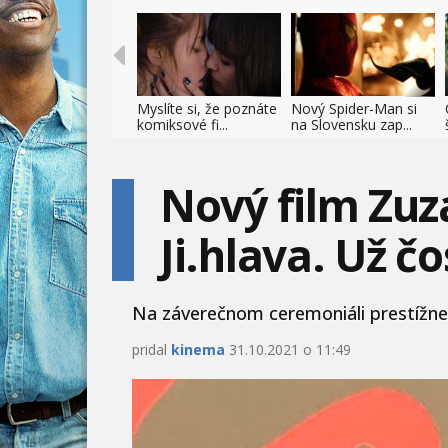
Myslíte si, že poznáte
Nový Spider-Man si
komiksové fi...
na Slovensku zap...
Nový film Zuza
Ji.hlava. Už č
Na záverečnom ceremoniáli prestížneh
pridal
kinema
31.10.2021 o 11:49