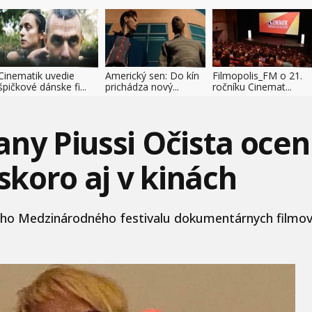
Cinematik uvedie
Americký sen: Do kín
Filmopolis_FM o 21.
špičkové dánske fi...
prichádza nový...
ročníku Cinemat...
ny Piussi Očista oceni
oskoro aj v kinách
o Medzinárodného festivalu dokumentárnych filmov Ji.