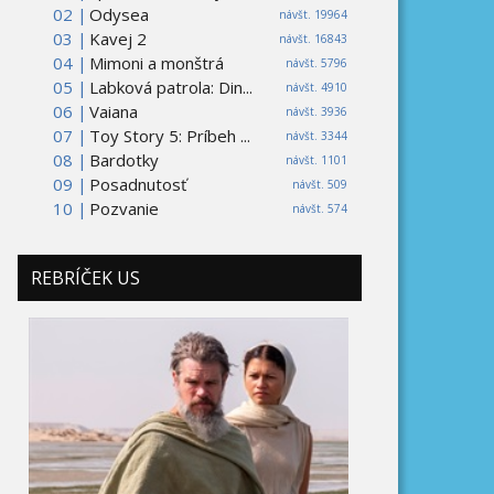
02 |
Odysea
návšt. 19964
03 |
Kavej 2
návšt. 16843
04 |
Mimoni a monštrá
návšt. 5796
05 |
Labková patrola: Din...
návšt. 4910
06 |
Vaiana
návšt. 3936
07 |
Toy Story 5: Príbeh ...
návšt. 3344
08 |
Bardotky
návšt. 1101
09 |
Posadnutosť
návšt. 509
10 |
Pozvanie
návšt. 574
REBRÍČEK US