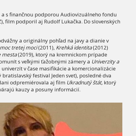
VS a s finančnou podporou Audiovizuálneho fondu
Z), film podporil aj Rudolf Lukačka. Do slovenských
dvážny a originálny pohľad na javy a dianie v
moc tretej moci
(2011),
Krehká identita
(2012)
e mesta
(2019), ktorý na kremnickom prípade
komunít s veľkými ťažobnými zámery a
Univerzity a
 univerzít v čase masifikácie a komercionalizácie
ratislavský festival Jeden svet), posledné dva
vlani odpremiérovala aj film
Ukradnutý štát,
ktorý
várajú kauzy a posuny informácií.