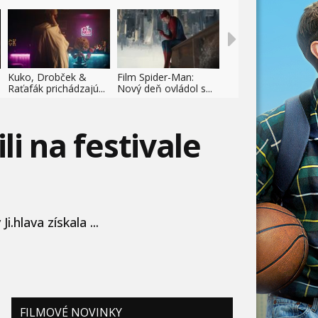
Kuko, Drobček &
Film Spider-Man:
Raťafák prichádzajú...
Nový deň ovládol s...
li na festivale
hlava získala ...
FILMOVÉ NOVINKY