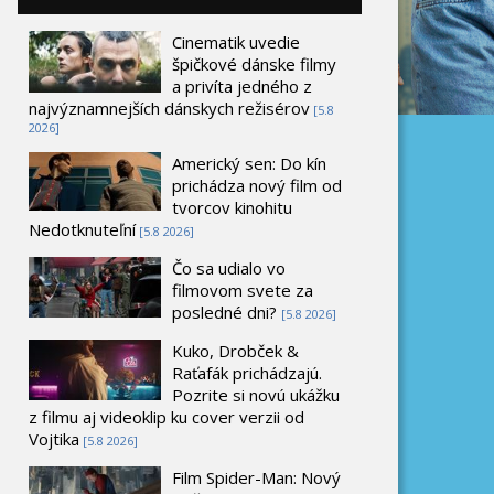
Cinematik uvedie
špičkové dánske filmy
a privíta jedného z
najvýznamnejších dánskych režisérov
[5.8
2026]
Americký sen: Do kín
prichádza nový film od
tvorcov kinohitu
Nedotknuteľní
[5.8 2026]
Čo sa udialo vo
filmovom svete za
posledné dni?
[5.8 2026]
Kuko, Drobček &
Raťafák prichádzajú.
Pozrite si novú ukážku
z filmu aj videoklip ku cover verzii od
Vojtika
[5.8 2026]
Film Spider-Man: Nový