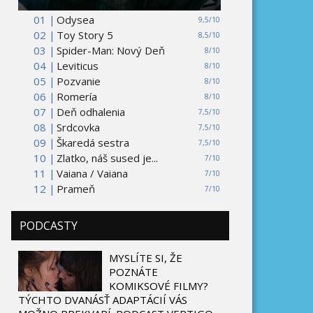
01 |
Odysea
9,5/10
02 |
Toy Story 5
8,5/10
03 |
Spider-Man: Nový Deň
8/10
04 |
Leviticus
8/10
05 |
Pozvanie
8/10
06 |
Romería
8/10
07 |
Deň odhalenia
7,5/10
08 |
Srdcovka
7,5/10
09 |
Škaredá sestra
7,5/10
10 |
Zlatko, náš sused je...
7/10
11 |
Vaiana / Vaiana
7/10
12 |
Prameň
7/10
PODCASTY
MYSLÍTE SI, ŽE
POZNÁTE
KOMIKSOVÉ FILMY?
TÝCHTO DVANÁSŤ ADAPTÁCIÍ VÁS