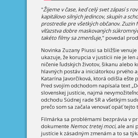
"
Žijeme v čase, keď celý svet zápasí s r
kapitálovo silných jedincov, skupín a sc
prostredie pre všetkých občanov. Zuzin 
víťazstva dobre maskovaných súkromných 
takéto filmy sa zmenšuje,
" povedal prod
Novinka Zuzany Piussi sa bližšie venuj
ukazuje, že korupcia v justícii nie je l
ničenie ľudských životov, šikanu alebo 
hlavných postáv a iniciátorkou prvého
Katarína Javorčíková, ktorá odišla eš
Pred svojím odchodom napísala text „Do
slovenskej justície, najmä nevymožiteľn
odchodu Súdnej rade SR a všetkým sud
prečo som sa začala venovať opäť tejto 
Filmárka sa problémami bezprávia v pr
dokumente
Nemoc tretej moci
, ale ani
justície k zásadným zmenám a to sa týka