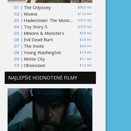
01 |
The Odyssey
$90,0 mil.
02 |
Moana
$11,0 mil.
03 |
Hadestown: The Music...
$10,0 mil.
04 |
Toy Story 5
$10,0 mil.
05 |
Minions & Monsters
$9,8 mil.
06 |
Evil Dead Burn
$2,8 mil.
07 |
The Invite
$2,6 mil.
08 |
Young Washington
$1,9 mil.
09 |
Motor City
$1,7 mil.
10 |
Obsession
$1,5 mil.
NAJLEPŠIE HODNOTENÉ FILMY