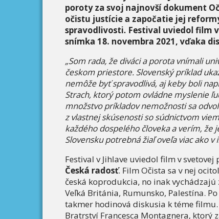
poroty za svoj najnovší dokument Oč
očistu justície a započatie jej reform
spravodlivosti. Festival uviedol film
snímka 18. novembra 2021, vďaka dist
„Som rada, že diváci a porota vnímali un
českom priestore. Slovenský príklad ukaz
nemôže byť spravodlivá, aj keby boli na
Strach, ktorý potom ovládne myslenie ľu
množstvo príkladov nemožnosti sa odvolať.
z vlastnej skúsenosti so súdnictvom viem
každého dospelého človeka a verím, že j
Slovensku potrebná žiaľ oveľa viac ako v 
Festival v Jihlave uviedol film v svetove
Česká radosť
. Film Očista sa v nej ocit
česká koprodukcia, no inak vychádzajú
Veľká Británia, Rumunsko, Palestína. Po 
takmer hodinová diskusia k téme filmu. H
Bratrství Francesca Montagnera, ktorý z