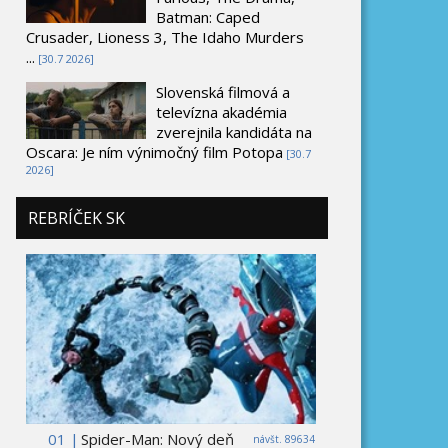
Batman: Caped
Crusader, Lioness 3, The Idaho Murders
...
[30.7 2026]
Slovenská filmová a
televízna akadémia
zverejnila kandidáta na
Oscara: Je ním výnimočný film Potopa
[30.7
2026]
REBRÍČEK SK
01 |
Spider-Man: Nový deň
návšt. 89634