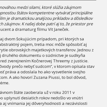
ovnováhou medzi silami, ktoré slúžia záujmom
hopnosťou štátov kompetentne vytvárať principiálne
film je dramatickou analýzou príkladov a dôsledkov
záujmov. K našej dobe patrí aj to, že priestor pre
ucent a dramaturg filmu Vít Janeček.
e aj dvom šokujúcim prípadom, pri ktorých sa
en abstraktný pojem, tretia moc môže spôsobiť aj
krytie obrovských majetkových transferov. Jednou z
 aj druhého dokumentu o súdnictve je sudkyňa
te pred zverejnením Kočnerovej Threemy z justície.
̂vody prečo nebyť sudcom“, v ktorom opísala stav
osť práva a odoslala ho ako vysvetlenie svojho
com. A ako hovorí Zuzana Piussi, to bol dôvod,
téme.
ávnom štáte zaoberala už v roku 2011 v
 po uplynutí desiatich rokov nedošlo vo vnútri
 aj vnímania jej dôveryhodnosti a nezávislosti