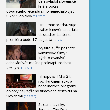
deň ovládol slovenské
kiná a počas
otváracieho víkendu si ho nenechalo ujsť
88 515 divákov
[5.8 2026]
HBO max predstavuje
trailer k novému seriálu
dc studios Lanterns,
premiéra bude 17. augusta
[3.8 2026]
Myslíte si, že poznáte
komiksové filmy?
Týchto dvanásť
adaptácií vás možno prekvapí. Podcast
Vertigo
[1.8 2026]
Filmopolis_FM o 21.
ročníku Cinematiku a
headlineroch programu
divácky najväčšieho filmového festivalu na
Slovensku
[1.8 2026]
Stream novinky:
Furious, The Drama,