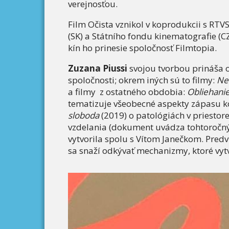
verejnosťou.
Film Očista vznikol v koprodukcii s RT
(SK) a Státního fondu kinematografie (C
kín ho prinesie spoločnosť Filmtopia.
Zuzana Piussi
svojou tvorbou prináša o
spoločnosti; okrem iných sú to filmy:
Ne
a filmy z ostatného obdobia:
Obliehani
tematizuje všeobecné aspekty zápasu 
sloboda
(2019) o patológiách v priestore
vzdelania (dokument uvádza tohtoročný b
vytvorila spolu s Vítom Janečkom. Pred
sa snaží odkývať mechanizmy, ktoré vyt