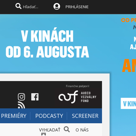
PRIHLÁSENIE
Finančne podporil
PREMIÉRY
PODCASTY
SCREENER
VYHĽADAŤ
O NÁS