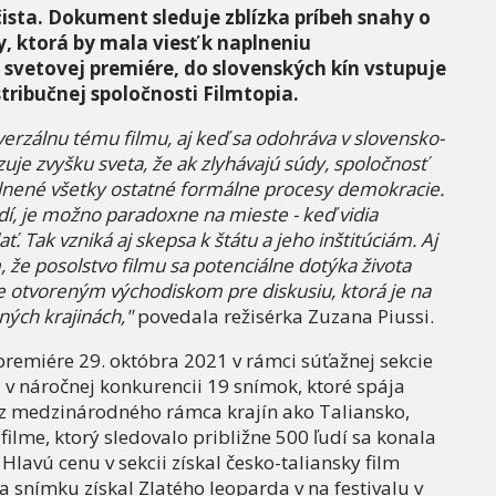
ista. Dokument sleduje zblízka príbeh snahy o
y, ktorá by mala viesť k naplneniu
 v svetovej premiére, do slovenských kín vstupuje
ribučnej spoločnosti Filmtopia.
iverzálnu tému filmu, aj keď sa odohráva v slovensko-
uje zvyšku sveta, že ak zlyhávajú súdy, spoločnosť
plnené všetky ostatné formálne procesy demokracie.
dí, je možno paradoxne na mieste - keď vidia
 Tak vzniká aj skepsa k štátu a jeho inštitúciám. Aj
, že posolstvo filmu sa potenciálne dotýka života
e otvoreným východiskom pre diskusiu, ktorá je na
iných krajinách,"
povedala režisérka Zuzana Piussi.
j premiére 29. októbra 2021 v rámci súťažnej sekcie
ol v náročnej konkurencii 19 snímok, ktoré spája
 z medzinárodného rámca krajín ako Taliansko,
filme, ktorý sledovalo približne 500 ľudí sa konala
lavú cenu v sekcii získal česko-taliansky film
a snímku získal Zlatého leoparda v na festivalu v