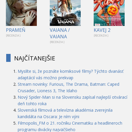
PRAMEŇ
VAIANA /
KAVEJ 2
VAIANA
[RECENZIA ]
[RECENZIA ]
[RECENZIA ]
NAJČÍTANEJŠIE
Myslíte si, že poznáte komiksové filmy? Týchto dvanásť
adaptácií vás možno prekvap
Stream novinky: Furious, The Drama, Batman: Caped
Crusader, Lioness 3, The Idaho
Nový Spider-Man si na Slovensku zapísal najlepší otvárací
deň tohto roka
Slovenská filmová a televízna akadémia zverejnila
kandidáta na Oscara: Je ním výni
Filmopolis_FM o 21. ročníku Cinematiku a headlineroch
programu divácky najväčšieho