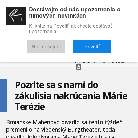
Dostávajte od nás upozornenia o
filmových novinkách
Kliknite na Povoliť, ak chcete dostávať
upozornenia
NOVINKY
RECENZIE
TRAILERY
FILMOVÁ DATABÁZA
Nie, ďakujem
Povoliť
VYHĽADAŤ
O NÁS
Pozrite sa s nami do
zákulisia nakrúcania Márie
Terézie
Brnianske Mahenovo divadlo sa tento týždeň
premenilo na viedenský Burgtheater, teda
divadlo, kde dvorania Márie Terézie hrali v