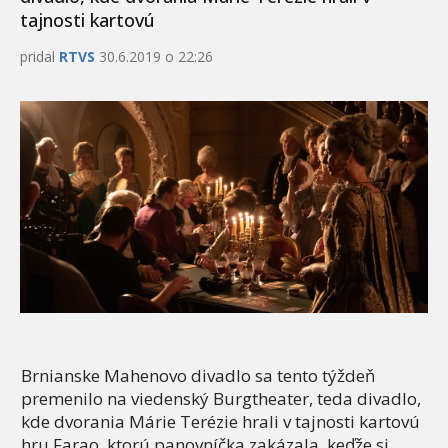
tajnosti kartovú
pridal
RTVS
30.6.2019 o 22:26
Brnianske Mahenovo divadlo sa tento týždeň
premenilo na viedenský Burgtheater, teda divadlo,
kde dvorania Márie Terézie hrali v tajnosti kartovú
hru Farao, ktorú panovníčka zakázala, keďže si