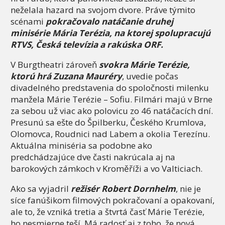
neželala hazard na svojom dvore. Práve týmito
scénami
pokračovalo natáčanie druhej
minisérie Mária Terézia, na ktorej spolupracujú
RTVS, Česká televízia a rakúska ORF.
V Burgtheatri zároveň
svokra Márie Terézie,
ktorú hrá Zuzana Mauréry
, uvedie počas
divadelného predstavenia do spoločnosti milenku
manžela Márie Terézie – Sofiu. Filmári majú v Brne
za sebou už viac ako polovicu zo 46 natáčacích dní.
Presunú sa ešte do Špilberku, Českého Krumlova,
Olomovca, Roudnici nad Labem a okolia Terezínu.
Aktuálna miniséria sa podobne ako
predchádzajúce dve časti nakrúcala aj na
barokových zámkoch v Kroměříži a vo Valticiach.
Ako sa vyjadril
režisér Robert Dornhelm
, nie je
síce fanúšikom filmových pokračovaní a opakovaní,
ale to, že vzniká tretia a štvrtá časť Márie Terézie,
ho nesmierne teší. Má radosť aj z toho, že nová