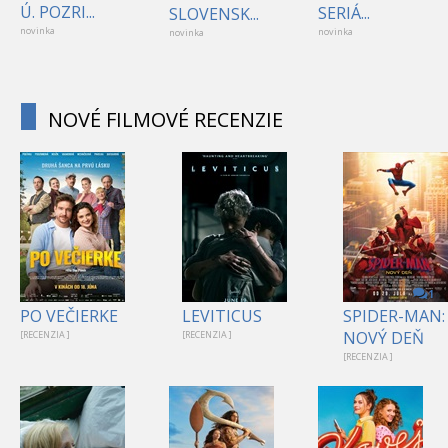
Ú. POZRI...
SERIÁ...
SLOVENSK...
novinka
novinka
novinka
NOVÉ FILMOVÉ RECENZIE
1
PO VEČIERKE
LEVITICUS
SPIDER-MAN:
NOVÝ DEŇ
[RECENZIA ]
[RECENZIA ]
[RECENZIA ]