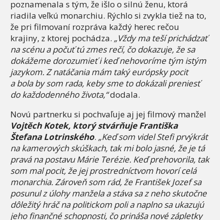
poznamenala s tým, že išlo o silnú ženu, ktorá
riadila veľkú monarchiu. Rýchlo si zvykla tiež na to,
že pri filmovaní rozpráva každý herec rečou
krajiny, z ktorej pochádza.
„Vždy ma teší prichádzať
na scénu a počuť tú zmes rečí, čo dokazuje, že sa
dokážeme dorozumieť i keď nehovoríme tým istým
jazykom. Z natáčania mám taký európsky pocit
a bola by som rada, keby sme to dokázali preniesť
do každodenného života,“
dodala.
Novú partnerku si pochvaľuje aj jej filmový manžel
Vojtěch Kotek, ktorý stvárňuje Františka
Štefana Lotrinského
.
„Keď som videl Stefi prvýkrát
na kamerových skúškach, tak mi bolo jasné, že je tá
pravá na postavu Márie Terézie. Keď prehovorila, tak
som mal pocit, že jej prostredníctvom hovorí celá
monarchia. Zároveň som rád, že František Jozef sa
posunul z úlohy manžela a stáva sa z neho skutočne
dôležitý hráč na politickom poli a naplno sa ukazujú
jeho finančné schopnosti, čo prináša nové zápletky