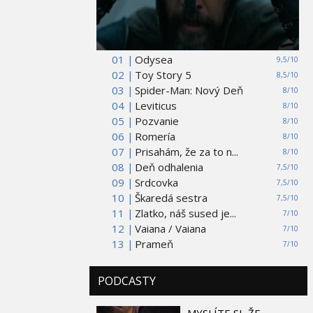
01 |
Odysea
9,5/10
02 |
Toy Story 5
8,5/10
03 |
Spider-Man: Nový Deň
8/10
04 |
Leviticus
8/10
05 |
Pozvanie
8/10
06 |
Romería
8/10
07 |
Prisahám, že za to n...
8/10
08 |
Deň odhalenia
7,5/10
09 |
Srdcovka
7,5/10
10 |
Škaredá sestra
7,5/10
11 |
Zlatko, náš sused je...
7/10
12 |
Vaiana / Vaiana
7/10
13 |
Prameň
7/10
PODCASTY
MYSLÍTE SI, ŽE