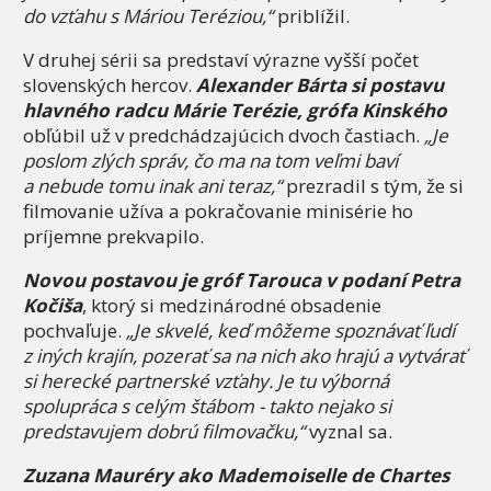
do vzťahu s Máriou Teréziou,“
priblížil.
V druhej sérii sa predstaví výrazne vyšší počet
slovenských hercov.
Alexander Bárta si postavu
hlavného radcu Márie Terézie, grófa Kinského
obľúbil už v predchádzajúcich dvoch častiach.
„Je
poslom zlých správ, čo ma na tom veľmi baví
a nebude tomu inak ani teraz,“
prezradil s tým, že si
filmovanie užíva a pokračovanie minisérie ho
príjemne prekvapilo.
Novou postavou je gróf Tarouca v podaní Petra
Kočiša
, ktorý si medzinárodné obsadenie
pochvaľuje.
„Je skvelé, keď môžeme spoznávať ľudí
z iných krajín, pozerať sa na nich ako hrajú a vytvárať
si herecké partnerské vzťahy. Je tu výborná
spolupráca s celým štábom - takto nejako si
predstavujem dobrú filmovačku,“
vyznal sa.
Zuzana Mauréry ako Mademoiselle de Chartes