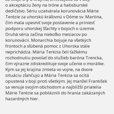
o akceptáciu ženy na tróne a habsburské
dedičstvo. Sériu uzatvárala korunovácia Márie
Terézie za uhorskú kráľovnú v Dóme sv. Martina,
čím mala upevniť svoje postavenie a priniesť
podporu uhorskej šľachty v bojoch o územie.
Druhá séria začína niekoľko mesiacov po
korunovácii. Monarchia bojuje na všetkých
frontoch a sľúbená pomoc z Uhorska stále
neprichádza. Mária Terézia čelí ťažkému
rozhodnutiu povolať do služieb baróna Trencka,
čím výrazne zdiskredituje svoje učenie o morálke.
Kým sa jej krajina zmieta vo vojne, na dvore
situáciu zľahčujú a Mária Terézia sa ocitá
opustená v boji proti všetkým. Jej manžel František
sa venuje svojim obchodom a najbližší priatelia
Márie Terézie sa pobláznili do hrania zakázaných
hazardných hier.