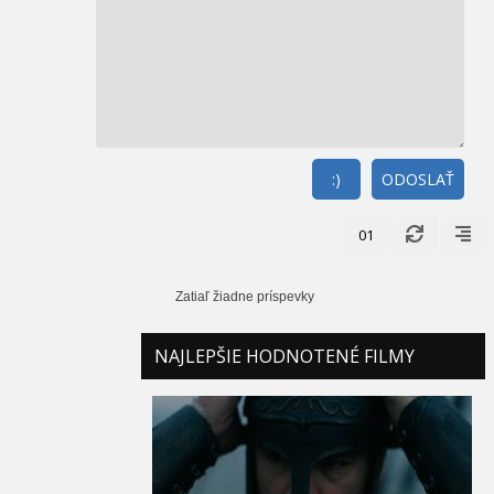
:)
ODOSLAŤ
01
Zatiaľ žiadne príspevky
NAJLEPŠIE HODNOTENÉ FILMY