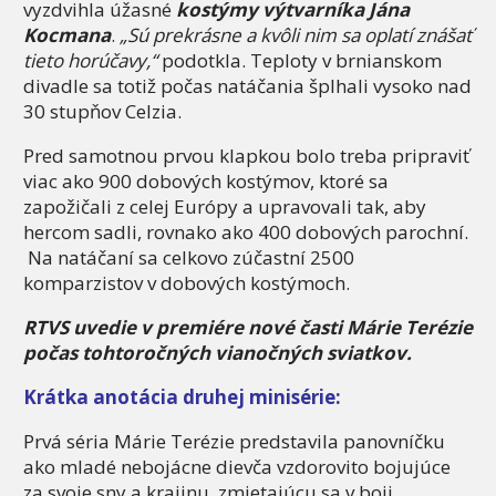
vyzdvihla úžasné
kostýmy výtvarníka Jána
Kocmana
.
„Sú prekrásne a kvôli nim sa oplatí znášať
tieto horúčavy,“
podotkla. Teploty v brnianskom
divadle sa totiž počas natáčania šplhali vysoko nad
30 stupňov Celzia.
Pred samotnou prvou klapkou bolo treba pripraviť
viac ako 900 dobových kostýmov, ktoré sa
zapožičali z celej Európy a upravovali tak, aby
hercom sadli, rovnako ako 400 dobových parochní.
Na natáčaní sa celkovo zúčastní 2500
komparzistov v dobových kostýmoch.
RTVS uvedie v premiére nové časti Márie Terézie
počas tohtoročných vianočných sviatkov.
Krátka anotácia druhej minisérie:
Prvá séria Márie Terézie predstavila panovníčku
ako mladé nebojácne dievča vzdorovito bojujúce
za svoje sny a krajinu, zmietajúcu sa v boji