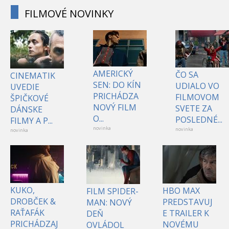
FILMOVÉ NOVINKY
AMERICKÝ
ČO SA
CINEMATIK
SEN: DO KÍN
UDIALO VO
UVEDIE
PRICHÁDZA
FILMOVOM
ŠPIČKOVÉ
NOVÝ FILM
SVETE ZA
DÁNSKE
O...
POSLEDNÉ...
FILMY A P...
novinka
novinka
novinka
KUKO,
HBO MAX
FILM SPIDER-
DROBČEK &
PREDSTAVUJ
MAN: NOVÝ
RAŤAFÁK
E TRAILER K
DEŇ
PRICHÁDZAJ
NOVÉMU
OVLÁDOL