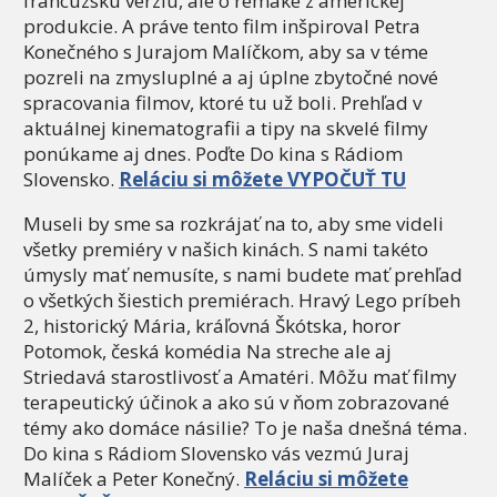
francúzsku verziu, ale o remake z americkej
produkcie. A práve tento film inšpiroval Petra
Konečného s Jurajom Malíčkom, aby sa v téme
pozreli na zmysluplné a aj úplne zbytočné nové
spracovania filmov, ktoré tu už boli. Prehľad v
aktuálnej kinematografii a tipy na skvelé filmy
ponúkame aj dnes. Poďte Do kina s Rádiom
Slovensko.
Reláciu si môžete VYPOČUŤ TU
Museli by sme sa rozkrájať na to, aby sme videli
všetky premiéry v našich kinách. S nami takéto
úmysly mať nemusíte, s nami budete mať prehľad
o všetkých šiestich premiérach. Hravý Lego príbeh
2, historický Mária, kráľovná Škótska, horor
Potomok, česká komédia Na streche ale aj
Striedavá starostlivosť a Amatéri. Môžu mať filmy
terapeutický účinok a ako sú v ňom zobrazované
témy ako domáce násilie? To je naša dnešná téma.
Do kina s Rádiom Slovensko vás vezmú Juraj
Malíček a Peter Konečný.
Reláciu si môžete