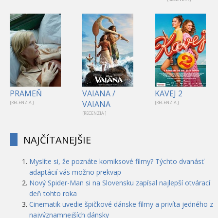
PRAMEŇ
VAIANA /
KAVEJ 2
VAIANA
[RECENZIA ]
[RECENZIA ]
[RECENZIA ]
NAJČÍTANEJŠIE
Myslíte si, že poznáte komiksové filmy? Týchto dvanásť
adaptácií vás možno prekvap
Nový Spider-Man si na Slovensku zapísal najlepší otvárací
deň tohto roka
Cinematik uvedie špičkové dánske filmy a privíta jedného z
najvýznamnejších dánsky