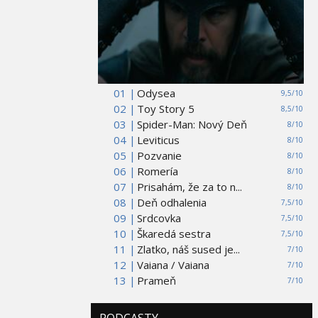
01 |
Odysea
9,5/10
02 |
Toy Story 5
8,5/10
03 |
Spider-Man: Nový Deň
8/10
04 |
Leviticus
8/10
05 |
Pozvanie
8/10
06 |
Romería
8/10
07 |
Prisahám, že za to n...
8/10
08 |
Deň odhalenia
7,5/10
09 |
Srdcovka
7,5/10
10 |
Škaredá sestra
7,5/10
11 |
Zlatko, náš sused je...
7/10
12 |
Vaiana / Vaiana
7/10
13 |
Prameň
7/10