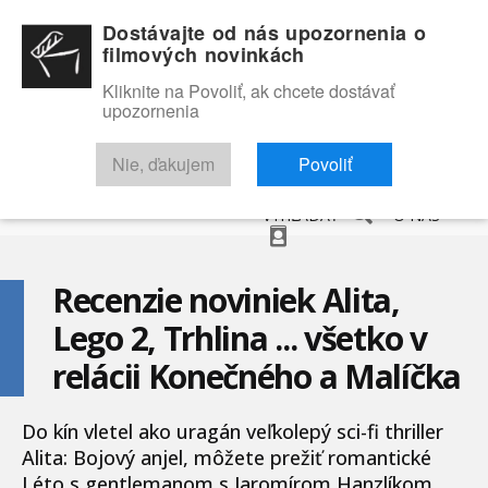
Dostávajte od nás upozornenia o
filmových novinkách
Kliknite na Povoliť, ak chcete dostávať
upozornenia
NOVINKY
RECENZIE
TRAILERY
FILMOVÁ DATABÁZA
Nie, ďakujem
Povoliť
VYHĽADAŤ
O NÁS
Recenzie noviniek Alita,
Lego 2, Trhlina ... všetko v
relácii Konečného a Malíčka
Do kín vletel ako uragán veľkolepý sci-fi thriller
Alita: Bojový anjel, môžete prežiť romantické
Léto s gentlemanom s Jaromírom Hanzlíkom