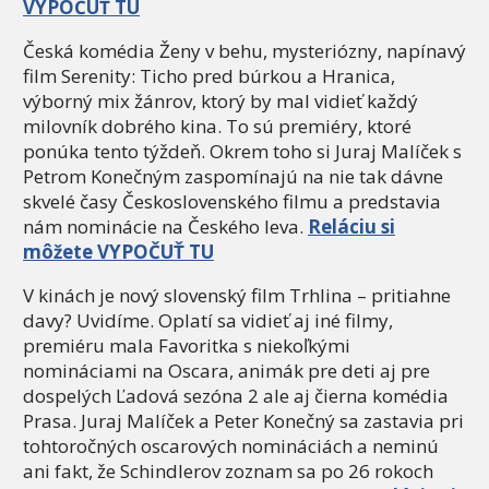
VYPOČUŤ TU
Česká komédia Ženy v behu, mysteriózny, napínavý
film Serenity: Ticho pred búrkou a Hranica,
výborný mix žánrov, ktorý by mal vidieť každý
milovník dobrého kina. To sú premiéry, ktoré
ponúka tento týždeň. Okrem toho si Juraj Malíček s
Petrom Konečným zaspomínajú na nie tak dávne
skvelé časy Československého filmu a predstavia
nám nominácie na Českého leva.
Reláciu si
môžete VYPOČUŤ TU
V kinách je nový slovenský film Trhlina – pritiahne
davy? Uvidíme. Oplatí sa vidieť aj iné filmy,
premiéru mala Favoritka s niekoľkými
nomináciami na Oscara, animák pre deti aj pre
dospelých Ľadová sezóna 2 ale aj čierna komédia
Prasa. Juraj Malíček a Peter Konečný sa zastavia pri
tohtoročných oscarových nomináciách a neminú
ani fakt, že Schindlerov zoznam sa po 26 rokoch