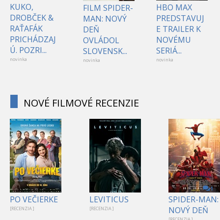
KUKO,
HBO MAX
FILM SPIDER-
DROBČEK &
PREDSTAVUJ
MAN: NOVÝ
RAŤAFÁK
E TRAILER K
DEŇ
PRICHÁDZAJ
NOVÉMU
OVLÁDOL
Ú. POZRI...
SERIÁ...
SLOVENSK...
novinka
novinka
novinka
NOVÉ FILMOVÉ RECENZIE
1
PO VEČIERKE
LEVITICUS
SPIDER-MAN:
NOVÝ DEŇ
[RECENZIA ]
[RECENZIA ]
[RECENZIA ]