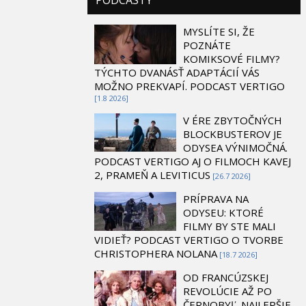
PODCASTY
MYSLÍTE SI, ŽE
POZNÁTE
KOMIKSOVÉ FILMY?
TÝCHTO DVANÁSŤ ADAPTÁCIÍ VÁS
MOŽNO PREKVAPÍ. PODCAST VERTIGO
[1.8 2026]
V ÉRE ZBYTOČNÝCH
BLOCKBUSTEROV JE
ODYSEA VÝNIMOČNÁ.
PODCAST VERTIGO AJ O FILMOCH KAVEJ
2, PRAMEŇ A LEVITICUS
[26.7 2026]
PRÍPRAVA NA
ODYSEU: KTORÉ
FILMY BY STE MALI
VIDIEŤ? PODCAST VERTIGO O TVORBE
CHRISTOPHERA NOLANA
[18.7 2026]
OD FRANCÚZSKEJ
REVOLÚCIE AŽ PO
ČERNOBYĽ. NAJLEPŠIE