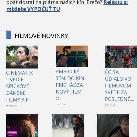
opäť dostal na plátna našich kín. Prečo?
Reláciu si
môžete VYPOČUŤ TU
FILMOVÉ NOVINKY
AMERICKÝ
ČO SA
CINEMATIK
SEN: DO KÍN
UDIALO VO
UVEDIE
PRICHÁDZA
FILMOVOM
ŠPIČKOVÉ
NOVÝ FILM
SVETE ZA
DÁNSKE
O...
POSLEDNÉ...
FILMY A P...
novinka
novinka
novinka