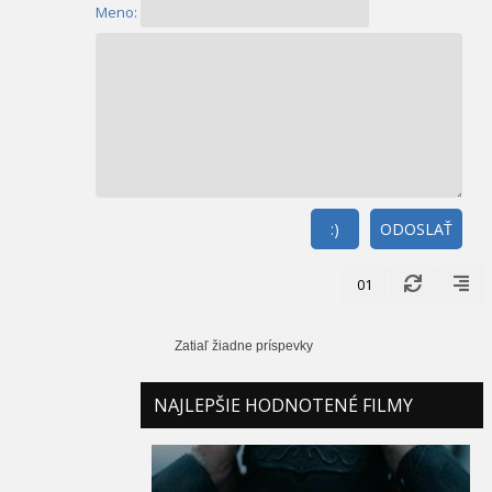
Meno:
:)
ODOSLAŤ
01
Zatiaľ žiadne príspevky
NAJLEPŠIE HODNOTENÉ FILMY