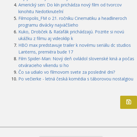
Americký sen: Do kín prichádza nový film od tvorcov
kinohitu Nedotknuteľní
Filmopolis_FM o 21. ročníku Cinematiku a headlineroch
programu divácky najväčšieho
Kuko, Drobček & Raťafák prichádzajú. Pozrite si novú
ukážku z filmu aj videoklip k
HBO max predstavuje trailer k novému seriálu dc studios
Lanterns, premiéra bude 17
Film Spider-Man: Nový deň ovládol slovenské kiná a počas
otváracieho víkendu si ho
Čo sa udialo vo filmovom svete za posledné dni?
Po večierke - letná česká komédia s táborovou nostalgiou