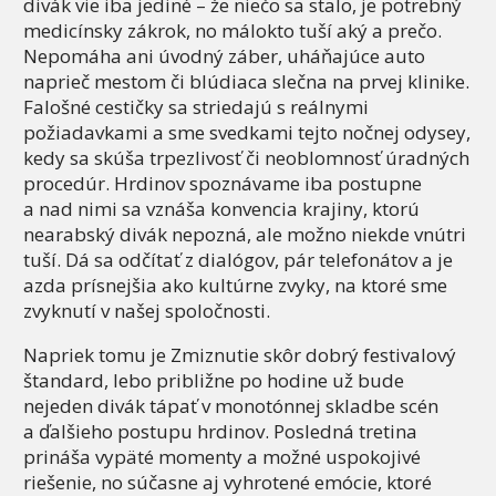
divák vie iba jediné – že niečo sa stalo, je potrebný
medicínsky zákrok, no málokto tuší aký a prečo.
Nepomáha ani úvodný záber, uháňajúce auto
naprieč mestom či blúdiaca slečna na prvej klinike.
Falošné cestičky sa striedajú s reálnymi
požiadavkami a sme svedkami tejto nočnej odysey,
kedy sa skúša trpezlivosť či neoblomnosť úradných
procedúr. Hrdinov spoznávame iba postupne
a nad nimi sa vznáša konvencia krajiny, ktorú
nearabský divák nepozná, ale možno niekde vnútri
tuší. Dá sa odčítať z dialógov, pár telefonátov a je
azda prísnejšia ako kultúrne zvyky, na ktoré sme
zvyknutí v našej spoločnosti.
Napriek tomu je Zmiznutie skôr dobrý festivalový
štandard, lebo približne po hodine už bude
nejeden divák tápať v monotónnej skladbe scén
a ďalšieho postupu hrdinov. Posledná tretina
prináša vypäté momenty a možné uspokojivé
riešenie, no súčasne aj vyhrotené emócie, ktoré