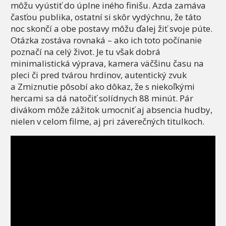
môžu vyústiť do úplne iného finišu. Azda zamáva
časťou publika, ostatní si skôr vydýchnu, že táto
noc skončí a obe postavy môžu ďalej žiť svoje púte.
Otázka zostáva rovnaká – ako ich toto počínanie
poznačí na celý život. Je tu však dobrá
minimalistická výprava, kamera väčšinu času na
pleci či pred tvárou hrdinov, autentický zvuk
a Zmiznutie pôsobí ako dôkaz, že s niekoľkými
hercami sa dá natočiť solídnych 88 minút. Pár
divákom môže zážitok umocniť aj absencia hudby,
nielen v celom filme, aj pri záverečných titulkoch.