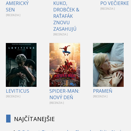
AMERICKÝ
KUKO,
PO VEČIERKE
SEN
DROBČEK &
[RECENZIA ]
RAŤAFÁK
[RECENZIA ]
ZNOVU
ZASAHUJÚ
[RECENZIA ]
1
LEVITICUS
SPIDER-MAN:
PRAMEŇ
NOVÝ DEŇ
[RECENZIA ]
[RECENZIA ]
[RECENZIA ]
NAJČÍTANEJŠIE