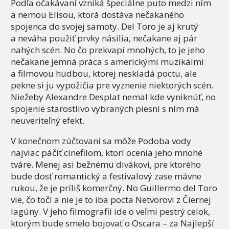
Podľa očakávaní vzniká špeciálne puto medzi ním
a nemou Elisou, ktorá dostáva nečakaného
spojenca do svojej samoty. Del Toro je aj krutý
a neváha použiť prvky násilia, nečakane aj pár
nahých scén. No čo prekvapí mnohých, to je jeho
nečakane jemná práca s americkými muzikálmi
a filmovou hudbou, ktorej neskladá poctu, ale
pekne si ju vypožičia pre vyznenie niektorých scén.
Niežeby Alexandre Desplat nemal kde vyniknúť, no
spojenie starostlivo vybraných piesní s ním má
neuveriteľný efekt.
V konečnom zúčtovaní sa môže Podoba vody
najviac páčiť cinefilom, ktorí ocenia jeho mnohé
tváre. Menej asi bežnému divákovi, pre ktorého
bude dosť romantický a festivalový zase mávne
rukou, že je príliš komerčný. No Guillermo del Toro
vie, čo točí a nie je to iba pocta Netvorovi z Čiernej
lagúny. V jeho filmografii ide o veľmi pestrý celok,
ktorým bude smelo bojovať o Oscara – za Najlepší