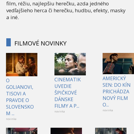
film, réžiu, najlepšiu herečku, azda jedného
vedľajšieho herca či herečku, hudbu, efekty, masky
a iné.
FILMOVÉ NOVINKY
AMERICKÝ
CINEMATIK
O
SEN: DO KÍN
UVEDIE
GOLIANOVI,
PRICHÁDZA
ŠPIČKOVÉ
TISOVI A
NOVÝ FILM
DÁNSKE
PRAVDE O
O...
FILMY A P...
SLOVENSKO
novinka
novinka
M ...
novinka