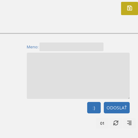
Meno:
:)
ODOSLAŤ
01