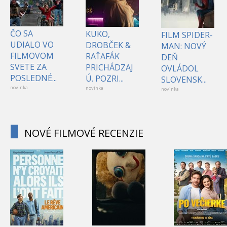
ČO SA
KUKO,
FILM SPIDER-
UDIALO VO
DROBČEK &
MAN: NOVÝ
FILMOVOM
RAŤAFÁK
DEŇ
SVETE ZA
PRICHÁDZAJ
OVLÁDOL
POSLEDNÉ...
Ú. POZRI...
SLOVENSK...
novinka
novinka
novinka
NOVÉ FILMOVÉ RECENZIE