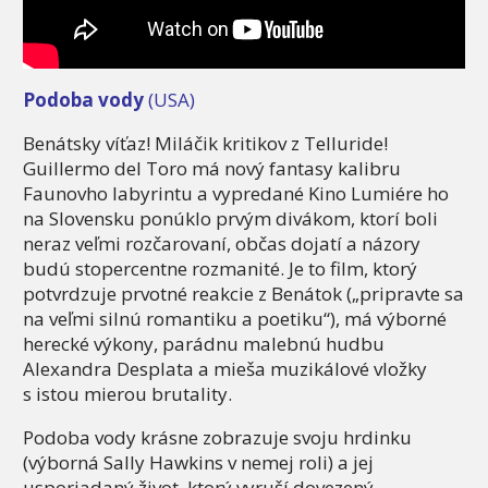
Podoba vody
(USA)
Benátsky víťaz! Miláčik kritikov z Telluride!
Guillermo del Toro má nový fantasy kalibru
Faunovho labyrintu a vypredané Kino Lumiére ho
na Slovensku ponúklo prvým divákom, ktorí boli
neraz veľmi rozčarovaní, občas dojatí a názory
budú stopercentne rozmanité. Je to film, ktorý
potvrdzuje prvotné reakcie z Benátok („pripravte sa
na veľmi silnú romantiku a poetiku“), má výborné
herecké výkony, parádnu malebnú hudbu
Alexandra Desplata a mieša muzikálové vložky
s istou mierou brutality.
Podoba vody krásne zobrazuje svoju hrdinku
(výborná Sally Hawkins v nemej roli) a jej
usporiadaný život, ktorý vyruší dovezený