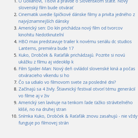
O Golianovi, Tisovi a pravde o Slovenskom štáte. Nový
slovenský film bude otvárať
Cinematik uvedie špičkové dánske filmy a privíta jedného z
najvýznamnejších dánsky
Americký sen: Do kín prichádza nový film od tvorcov
kinohitu Nedotknuteľní
HBO max predstavuje trailer k novému seriálu dc studios
Lanterns, premiéra bude 17
Kuko, Drobček & Raťafák prichádzajú. Pozrite si novú
ukážku z filmu aj videoklip k
Film Spider-Man: Nový deň ovládol slovenské kiná a počas
otváracieho víkendu si ho
Čo sa udialo vo filmovom svete za posledné dni?
Začínajú sa 4 živly. Štiavnický festival otvorí tému generácií
vo filme aj v živ
Americký sen lavíruje na tenkom ľade ťažko stráviteľného
klišé, no na druhej stran
Snímka Kuko, Drobček & Raťafák znovu zasahujú - nie vždy
funguje po filmovej strán