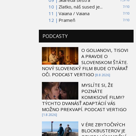
10 |
Zlatko, náš sused je...
7/10
11 |
Vaiana / Vaiana
7/10
12 |
Prameň
7/10
PODCASTY
O GOLIANOVI, TISOVI
A PRAVDE O
SLOVENSKOM ŠTÁTE.
NOVÝ SLOVENSKÝ FILM BUDE OTVÁRAŤ
OČI. PODCAST VERTIGO
[8.8 2026]
MYSLÍTE SI, ŽE
POZNÁTE
KOMIKSOVÉ FILMY?
TÝCHTO DVANÁSŤ ADAPTÁCIÍ VÁS
MOŽNO PREKVAPÍ. PODCAST VERTIGO
[1.8 2026]
V ÉRE ZBYTOČNÝCH
BLOCKBUSTEROV JE