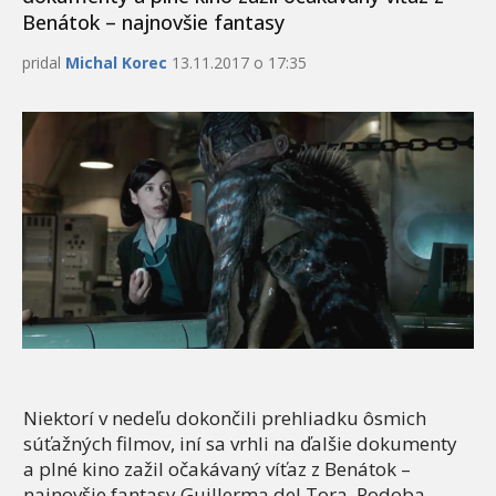
Benátok – najnovšie fantasy
pridal
Michal Korec
13.11.2017 o 17:35
Niektorí v nedeľu dokončili prehliadku ôsmich
súťažných filmov, iní sa vrhli na ďalšie dokumenty
a plné kino zažil očakávaný víťaz z Benátok –
najnovšie fantasy Guillerma del Tora, Podoba