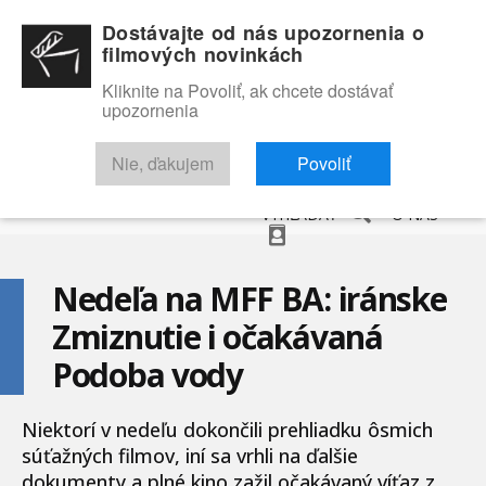
Dostávajte od nás upozornenia o
filmových novinkách
Kliknite na Povoliť, ak chcete dostávať
upozornenia
NOVINKY
RECENZIE
TRAILERY
FILMOVÁ DATABÁZA
Nie, ďakujem
Povoliť
VYHĽADAŤ
O NÁS
Nedeľa na MFF BA: iránske
Zmiznutie i očakávaná
Podoba vody
Niektorí v nedeľu dokončili prehliadku ôsmich
súťažných filmov, iní sa vrhli na ďalšie
dokumenty a plné kino zažil očakávaný víťaz z