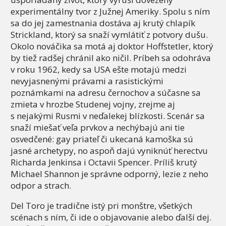
experimentálny tvor z Južnej Ameriky. Spolu s ním
sa do jej zamestnania dostáva aj krutý chlapík
Strickland, ktorý sa snaží vymlátiť z potvory dušu.
Okolo nováčika sa motá aj doktor Hoffstetler, ktorý
by tiež radšej chránil ako ničil. Príbeh sa odohráva
v roku 1962, kedy sa USA ešte motajú medzi
nevyjasnenými právami a rasistickými
poznámkami na adresu černochov a súčasne sa
zmieta v hrozbe Studenej vojny, zrejme aj
s nejakými Rusmi v neďalekej blízkosti. Scenár sa
snaží miešať veľa prvkov a nechýbajú ani tie
osvedčené: gay priateľ či ukecaná kamoška sú
jasné archetypy, no aspoň dajú vyniknúť herectvu
Richarda Jenkinsa i Octavii Spencer. Príliš krutý
Michael Shannon je správne odporný, lezie z neho
odpor a strach.
Del Toro je tradične istý pri monštre, všetkých
scénach s ním, či ide o objavovanie alebo ďalší dej.