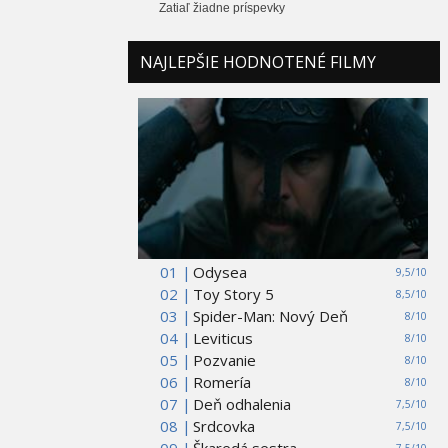
Zatiaľ žiadne príspevky
NAJLEPŠIE HODNOTENÉ FILMY
01 |
Odysea
9,5/10
02 |
Toy Story 5
8,5/10
03 |
Spider-Man: Nový Deň
8/10
04 |
Leviticus
8/10
05 |
Pozvanie
8/10
06 |
Romería
8/10
07 |
Deň odhalenia
7,5/10
08 |
Srdcovka
7,5/10
09 |
Škaredá sestra
7,5/10