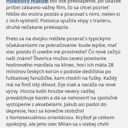
Hodinový manžel
bol isté prekvapenie, po ukážke
prišiel zábavno-vážny film, čo sa chcel pozrieť
hlbšie do vnútra postáv a pracovať s nimi, nielen si
z nich vystreliť. Polovica využila vtipy z traileru,
druhá nečakane prekvapila.
Preto sa na dvojku môžete pozerať s typickými
očakávaniami na pokračovanie: bude lepšie, mať
viac postáv či uvedie iné prostredie? Čo nové zažijú
naši známi? Štvorica mužov zavesí povolanie
hodinového manžela na klinec, hoci ich máta 28
miliónov českých korún v podobe dedičstva po
futbalovej fanúšičke, kam chodili na fušky. Každý
má na finiš istý dôvod, žije inak a naráža na nové
výzvy. Honza kvôli hrozbe nevery radšej
prevádzkuje bazén a dá sa nahovoriť na spoločné
vystúpenie s akvabelami. Jakub asi padol do
depresie, hoci sa konečne stotožnil
s homosexuálnou orientáciou. Kryštof je celkom
spokojný, ale jeho otec Milan sa v slabej chvíli