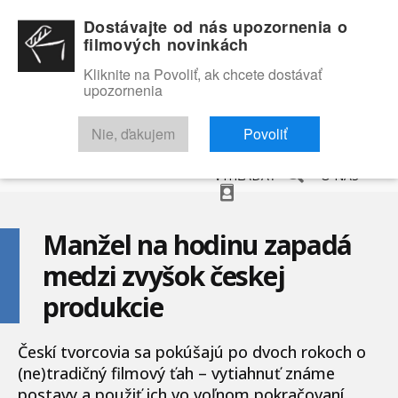
Dostávajte od nás upozornenia o
filmových novinkách
Kliknite na Povoliť, ak chcete dostávať
upozornenia
NOVINKY
RECENZIE
TRAILERY
FILMOVÁ DATABÁZA
Nie, ďakujem
Povoliť
VYHĽADAŤ
O NÁS
Manžel na hodinu zapadá
medzi zvyšok českej
produkcie
Českí tvorcovia sa pokúšajú po dvoch rokoch o
(ne)tradičný filmový ťah – vytiahnuť známe
postavy a použiť ich vo voľnom pokračovaní.