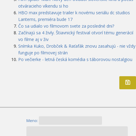
otváracieho víkendu si ho
HBO max predstavuje trailer k novému seriálu dc studios
Lanterns, premiéra bude 17
Čo sa udialo vo filmovom svete za posledné dni?
Začínajú sa 4 živly. Štiavnický festival otvorí tému generácií
vo filme aj v živ
Snímka Kuko, Drobček & Raťafák znovu zasahujú - nie vždy
funguje po filmovej strán
Po večierke - letná česká komédia s táborovou nostalgiou
Meno: