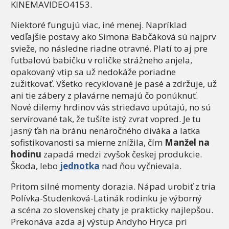
KINEMAVIDEO4153.
Niektoré fungujú viac, iné menej. Napríklad
vedľajšie postavy ako Simona Babčáková sú najprv
svieže, no následne riadne otravné. Platí to aj pre
futbalovú babičku v roličke strážneho anjela,
opakovaný vtip sa už nedokáže poriadne
zužitkovať. Všetko recyklované je pasé a zdržuje, už
ani tie zábery z plavárne nemajú čo ponúknuť.
Nové dilemy hrdinov vás striedavo upútajú, no sú
servírované tak, že tušíte istý zvrat vopred. Je tu
jasný ťah na bránu nenáročného diváka a latka
sofistikovanosti sa mierne znížila, čím
Manžel na
hodinu
zapadá medzi zvyšok českej produkcie.
Škoda, lebo
jednotka
nad ňou vyčnievala.
Pritom silné momenty dorazia. Nápad urobiť z tria
Polívka-Studenková-Latinák rodinku je výborný
a scéna zo slovenskej chaty je prakticky najlepšou.
Prekonáva azda aj výstup Andyho Hryca pri