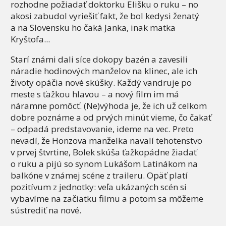
rozhodne požiadať doktorku Elišku o ruku – no
akosi zabudol vyriešiť fakt, že bol kedysi ženatý
a na Slovensku ho čaká Janka, inak matka
Kryštofa...
Starí známi dali síce dokopy bazén a zavesili
náradie hodinových manželov na klinec, ale ich
životy opáčia nové skúšky. Každý vandruje po
meste s ťažkou hlavou – a nový film im má
náramne pomôcť. (Ne)výhoda je, že ich už celkom
dobre poznáme a od prvých minút vieme, čo čakať
– odpadá predstavovanie, ideme na vec. Preto
nevadí, že Honzova manželka navalí tehotenstvo
v prvej štvrtine, Bolek skúša ťažkopádne žiadať
o ruku a pijú so synom Lukášom Latinákom na
balkóne v známej scéne z traileru. Opäť platí
pozitívum z jednotky: veľa ukázaných scén si
vybavíme na začiatku filmu a potom sa môžeme
sústrediť na nové.