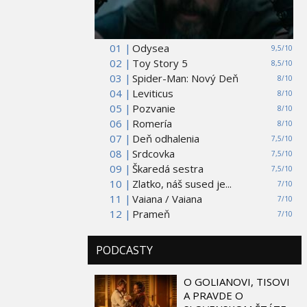
01 |
Odysea
9,5/10
02 |
Toy Story 5
8,5/10
03 |
Spider-Man: Nový Deň
8/10
04 |
Leviticus
8/10
05 |
Pozvanie
8/10
06 |
Romería
8/10
07 |
Deň odhalenia
7,5/10
08 |
Srdcovka
7,5/10
09 |
Škaredá sestra
7,5/10
10 |
Zlatko, náš sused je...
7/10
11 |
Vaiana / Vaiana
7/10
12 |
Prameň
7/10
PODCASTY
O GOLIANOVI, TISOVI
A PRAVDE O