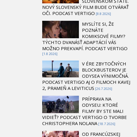
SLOVENSKOM ŠTÁTE.
NOVÝ SLOVENSKÝ FILM BUDE OTVÁRAŤ
OČI. PODCAST VERTIGO
[8.8 2026]
MYSLÍTE SI, ŽE
POZNÁTE
KOMIKSOVÉ FILMY?
TÝCHTO DVANÁSŤ ADAPTÁCIÍ VÁS
MOŽNO PREKVAPÍ. PODCAST VERTIGO
[1.8 2026]
V ÉRE ZBYTOČNÝCH
BLOCKBUSTEROV JE
ODYSEA VÝNIMOČNÁ.
PODCAST VERTIGO AJ O FILMOCH KAVEJ
2, PRAMEŇ A LEVITICUS
[26.7 2026]
PRÍPRAVA NA
ODYSEU: KTORÉ
FILMY BY STE MALI
VIDIEŤ? PODCAST VERTIGO O TVORBE
CHRISTOPHERA NOLANA
[18.7 2026]
OD FRANCÚZSKEJ