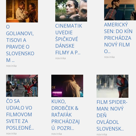
AMERICKÝ
CINEMATIK
O
SEN: DO KÍN
UVEDIE
GOLIANOVI,
PRICHÁDZA
ŠPIČKOVÉ
TISOVI A
NOVÝ FILM
DÁNSKE
PRAVDE O
O...
FILMY A P...
SLOVENSKO
novinka
novinka
M ...
novinka
ČO SA
KUKO,
FILM SPIDER-
UDIALO VO
DROBČEK &
MAN: NOVÝ
FILMOVOM
RAŤAFÁK
DEŇ
SVETE ZA
PRICHÁDZAJ
OVLÁDOL
POSLEDNÉ...
Ú. POZRI...
SLOVENSK...
novinka
novinka
novinka