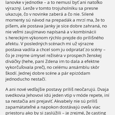
lanovke v jednotke – a to nemusí byť ani natoľko
výrazný. Lenže v tomto trojuholníku sa presne
ukazuje, čo v novinke zaberá a čo nie. Silené
momenty sú návod na prepadák a mrzí ma, že to
píšem, ale postava Janky je síce dobre zahraná, no
nie veľmi zaujímavo napísaná a v kombinácii
s hereckým výkonom rýchlo prejde do prílišného
afektu. V posledných scénach mi už výrazne
postava vadila a chcel som ju odpratať zo scény –
čo je zrejme úmysel režiséra v prospech ženskej
diváčky (hehe, pani Zdena im to dala a efektne
vykorčuľovala preč), no celému ansámblu skôr
škodí. Jednej dobre scéne a pár epizódam
jednoducho nestačí.
A ani nové vedľajšie postavy príliš neočarujú. Dvaja
svedkovia Jehovovi idú jeden vtip v móde repete, iní
sa nestačia ani prejaviť. Akvabely nie sú príliš
zapamätateľné a napokon dostávajú oveľa viac
priestoru ako by si zaslúžili – je zrejmé, že casting