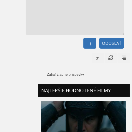
:)
ODOSLAŤ
01
Zatiaľ žiadne príspevky
NAJLEPŠIE HODNOTENÉ FILMY