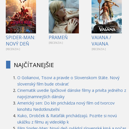
1
SPIDER-MAN:
PRAMEŇ
VAIANA /
NOVÝ DEŇ
VAIANA
[RECENZIA ]
[RECENZIA ]
[RECENZIA ]
NAJČÍTANEJŠIE
O Golianovi, Tisovi a pravde o Slovenskom štáte. Nový
slovenský film bude otvárať
Cinematik uvedie špičkové dánske filmy a privíta jedného z
najvýznamnejších dánsky
Americký sen: Do kín prichádza nový film od tvorcov
kinohitu Nedotknuteľní
Kuko, Drobček & Raťafák prichádzajú. Pozrite si novú
ukážku z filmu aj videoklip k
Film Spider-Man: Nový deň ovládol slovenské kiná a počas