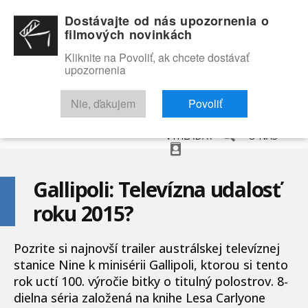
Dostávajte od nás upozornenia o
filmových novinkách
Kliknite na Povoliť, ak chcete dostávať
upozornenia
NOVINKY
RECENZIE
TRAILERY
FILMOVÁ DATABÁZA
Nie, ďakujem
Povoliť
VYHĽADAŤ
O NÁS
Gallipoli: Televízna udalosť
roku 2015?
Pozrite si najnovší trailer austrálskej televíznej
stanice Nine k minisérii Gallipoli, ktorou si tento
rok uctí 100. výročie bitky o titulný polostrov. 8-
dielna séria založená na knihe Lesa Carlyone