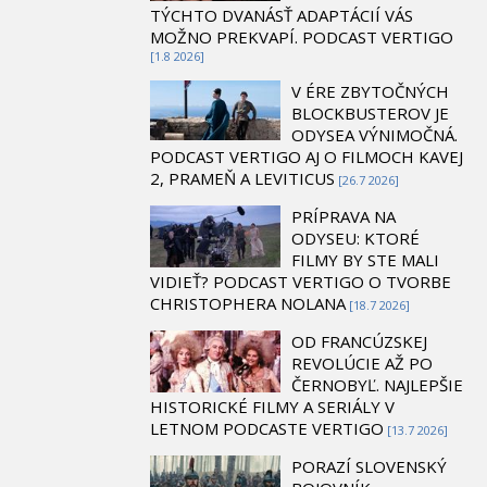
TÝCHTO DVANÁSŤ ADAPTÁCIÍ VÁS
MOŽNO PREKVAPÍ. PODCAST VERTIGO
[1.8 2026]
V ÉRE ZBYTOČNÝCH
BLOCKBUSTEROV JE
ODYSEA VÝNIMOČNÁ.
PODCAST VERTIGO AJ O FILMOCH KAVEJ
2, PRAMEŇ A LEVITICUS
[26.7 2026]
PRÍPRAVA NA
ODYSEU: KTORÉ
FILMY BY STE MALI
VIDIEŤ? PODCAST VERTIGO O TVORBE
CHRISTOPHERA NOLANA
[18.7 2026]
OD FRANCÚZSKEJ
REVOLÚCIE AŽ PO
ČERNOBYĽ. NAJLEPŠIE
HISTORICKÉ FILMY A SERIÁLY V
LETNOM PODCASTE VERTIGO
[13.7 2026]
PORAZÍ SLOVENSKÝ