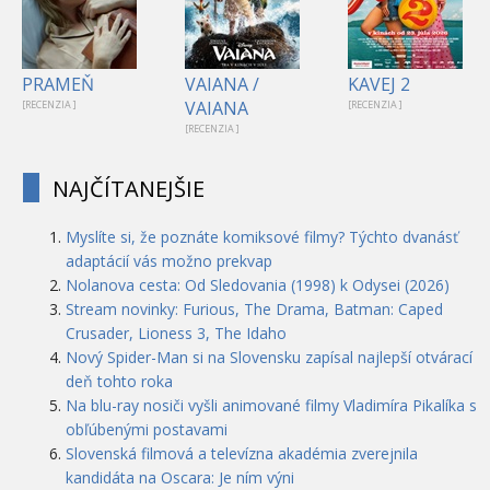
PRAMEŇ
VAIANA /
KAVEJ 2
VAIANA
[RECENZIA ]
[RECENZIA ]
[RECENZIA ]
NAJČÍTANEJŠIE
Myslíte si, že poznáte komiksové filmy? Týchto dvanásť
adaptácií vás možno prekvap
Nolanova cesta: Od Sledovania (1998) k Odysei (2026)
Stream novinky: Furious, The Drama, Batman: Caped
Crusader, Lioness 3, The Idaho
Nový Spider-Man si na Slovensku zapísal najlepší otvárací
deň tohto roka
Na blu-ray nosiči vyšli animované filmy Vladimíra Pikalíka s
obľúbenými postavami
Slovenská filmová a televízna akadémia zverejnila
kandidáta na Oscara: Je ním výni