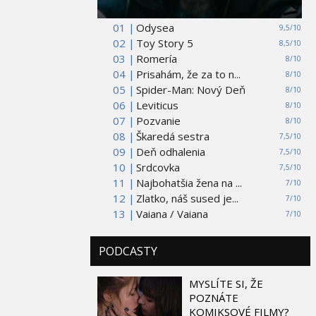
01 |
Odysea
9,5/10
02 |
Toy Story 5
8,5/10
03 |
Romería
8/10
04 |
Prisahám, že za to n...
8/10
05 |
Spider-Man: Nový Deň
8/10
06 |
Leviticus
8/10
07 |
Pozvanie
8/10
08 |
Škaredá sestra
7,5/10
09 |
Deň odhalenia
7,5/10
10 |
Srdcovka
7,5/10
11 |
Najbohatšia žena na ...
7/10
12 |
Zlatko, náš sused je...
7/10
13 |
Vaiana / Vaiana
7/10
PODCASTY
MYSLÍTE SI, ŽE
POZNÁTE
KOMIKSOVÉ FILMY?