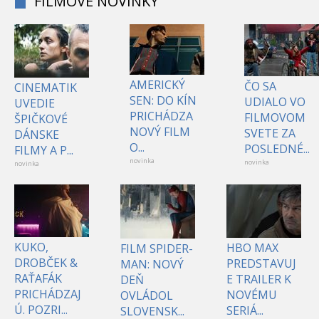
FILMOVÉ NOVINKY
AMERICKÝ
ČO SA
CINEMATIK
SEN: DO KÍN
UDIALO VO
UVEDIE
PRICHÁDZA
FILMOVOM
ŠPIČKOVÉ
NOVÝ FILM
SVETE ZA
DÁNSKE
O...
POSLEDNÉ...
FILMY A P...
novinka
novinka
novinka
KUKO,
HBO MAX
FILM SPIDER-
DROBČEK &
PREDSTAVUJ
MAN: NOVÝ
RAŤAFÁK
E TRAILER K
DEŇ
PRICHÁDZAJ
NOVÉMU
OVLÁDOL
Ú. POZRI...
SERIÁ...
SLOVENSK...