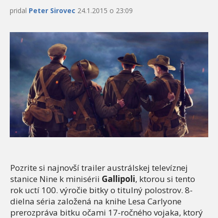
pridal
Peter Sirovec
24.1.2015 o 23:09
Pozrite si najnovší trailer austrálskej televíznej
stanice Nine k minisérii
Gallipoli
, ktorou si tento
rok uctí 100. výročie bitky o titulný polostrov. 8-
dielna séria založená na knihe Lesa Carlyone
prerozpráva bitku očami 17-ročného vojaka, ktorý