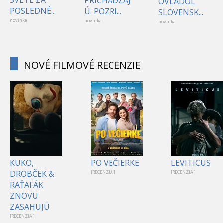
PRICHÁDZAJ
OVLÁDOL
POSLEDNÉ...
Ú. POZRI...
SLOVENSK...
novinka
novinka
novinka
NOVÉ FILMOVÉ RECENZIE
KUKO,
PO VEČIERKE
LEVITICUS
DROBČEK &
[RECENZIA ]
[RECENZIA ]
RAŤAFÁK
ZNOVU
ZASAHUJÚ
[RECENZIA ]