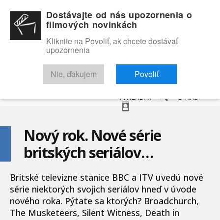
Dostávajte od nás upozornenia o
filmových novinkách
Kliknite na Povoliť, ak chcete dostávať
upozornenia
NOVINKY
RECENZIE
TRAILERY
FILMOVÁ DATABÁZA
Nie, ďakujem
Povoliť
VYHĽADAŤ
O NÁS
Nový rok. Nové série
britských seriálov…
Britské televízne stanice BBC a ITV uvedú nové
série niektorých svojich seriálov hneď v úvode
nového roka. Pýtate sa ktorých? Broadchurch,
The Musketeers, Silent Witness, Death in