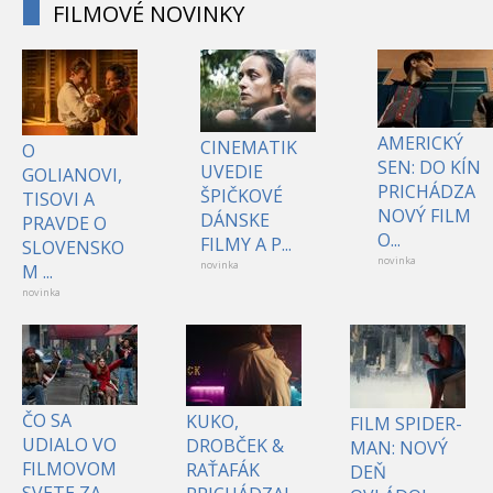
FILMOVÉ NOVINKY
AMERICKÝ
CINEMATIK
O
SEN: DO KÍN
UVEDIE
GOLIANOVI,
PRICHÁDZA
ŠPIČKOVÉ
TISOVI A
NOVÝ FILM
DÁNSKE
PRAVDE O
O...
FILMY A P...
SLOVENSKO
novinka
novinka
M ...
novinka
ČO SA
KUKO,
FILM SPIDER-
UDIALO VO
DROBČEK &
MAN: NOVÝ
FILMOVOM
RAŤAFÁK
DEŇ
SVETE ZA