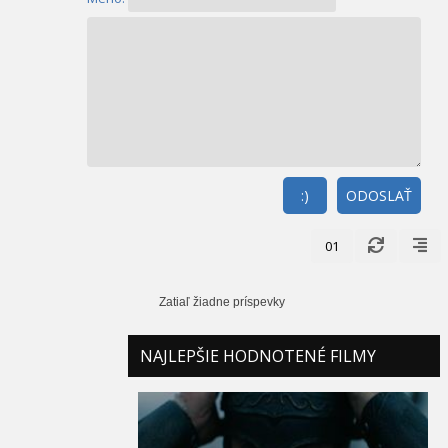
:)
ODOSLAŤ
01
Zatiaľ žiadne príspevky
NAJLEPŠIE HODNOTENÉ FILMY