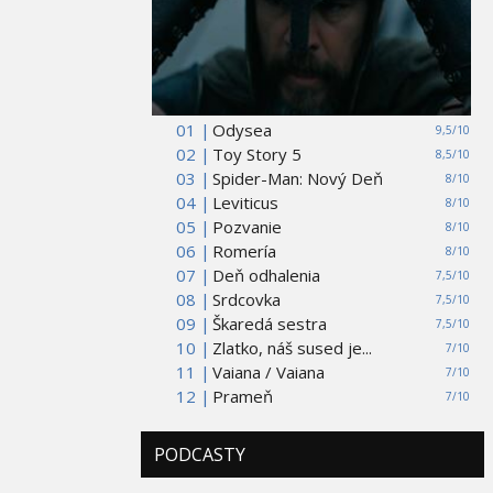
01 |
Odysea
9,5/10
02 |
Toy Story 5
8,5/10
03 |
Spider-Man: Nový Deň
8/10
04 |
Leviticus
8/10
05 |
Pozvanie
8/10
06 |
Romería
8/10
07 |
Deň odhalenia
7,5/10
08 |
Srdcovka
7,5/10
09 |
Škaredá sestra
7,5/10
10 |
Zlatko, náš sused je...
7/10
11 |
Vaiana / Vaiana
7/10
12 |
Prameň
7/10
PODCASTY