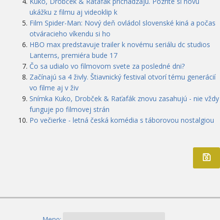
Kuko, Drobček & Raťafák prichádzajú. Pozrite si novú
ukážku z filmu aj videoklip k
Film Spider-Man: Nový deň ovládol slovenské kiná a počas
otváracieho víkendu si ho
HBO max predstavuje trailer k novému seriálu dc studios
Lanterns, premiéra bude 17
Čo sa udialo vo filmovom svete za posledné dni?
Začínajú sa 4 živly. Štiavnický festival otvorí tému generácií
vo filme aj v živ
Snímka Kuko, Drobček & Raťafák znovu zasahujú - nie vždy
funguje po filmovej strán
Po večierke - letná česká komédia s táborovou nostalgiou
Meno: