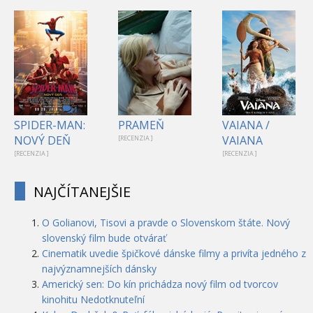
1
SPIDER-MAN:
PRAMEŇ
VAIANA /
NOVÝ DEŇ
VAIANA
[RECENZIA ]
[RECENZIA ]
[RECENZIA ]
NAJČÍTANEJŠIE
O Golianovi, Tisovi a pravde o Slovenskom štáte. Nový
slovenský film bude otvárať
Cinematik uvedie špičkové dánske filmy a privíta jedného z
najvýznamnejších dánsky
Americký sen: Do kín prichádza nový film od tvorcov
kinohitu Nedotknuteľní