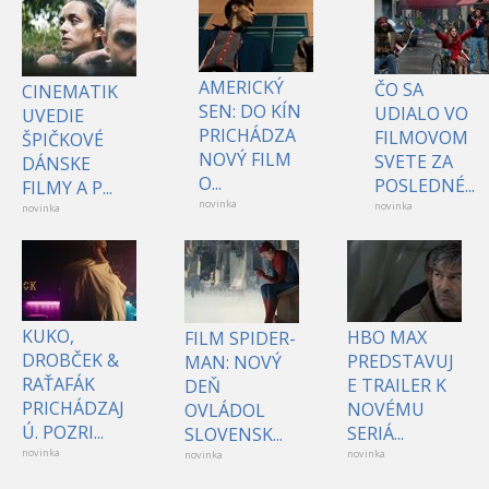
AMERICKÝ
ČO SA
CINEMATIK
SEN: DO KÍN
UDIALO VO
UVEDIE
PRICHÁDZA
FILMOVOM
ŠPIČKOVÉ
NOVÝ FILM
SVETE ZA
DÁNSKE
O...
POSLEDNÉ...
FILMY A P...
novinka
novinka
novinka
KUKO,
HBO MAX
FILM SPIDER-
DROBČEK &
PREDSTAVUJ
MAN: NOVÝ
RAŤAFÁK
E TRAILER K
DEŇ
PRICHÁDZAJ
NOVÉMU
OVLÁDOL
Ú. POZRI...
SERIÁ...
SLOVENSK...
novinka
novinka
novinka