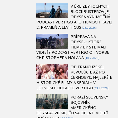
V ÉRE ZBYTOČNÝCH
BLOCKBUSTEROV JE
ODYSEA VÝNIMOČNÁ.
PODCAST VERTIGO AJ O FILMOCH KAVEJ
2, PRAMEŇ A LEVITICUS
[26.7 2026]
PRÍPRAVA NA
ODYSEU: KTORÉ
FILMY BY STE MALI
VIDIEŤ? PODCAST VERTIGO O TVORBE
CHRISTOPHERA NOLANA
[18.7 2026]
OD FRANCÚZSKEJ
REVOLÚCIE AŽ PO
ČERNOBYĽ. NAJLEPŠIE
HISTORICKÉ FILMY A SERIÁLY V
LETNOM PODCASTE VERTIGO
[13.7 2026]
PORAZÍ SLOVENSKÝ
BOJOVNÍK
AMERICKÉHO
ODYSEA? VIEME, ČO SA OPLATÍ VIDIEŤ
POČAS LETA