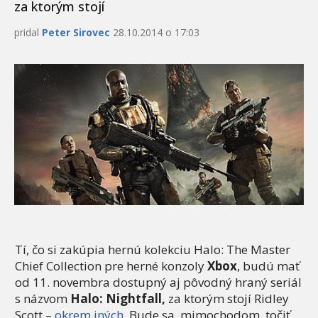
za ktorým stojí
pridal
Peter Sirovec
28.10.2014 o 17:03
Tí, čo si zakúpia hernú kolekciu Halo: The Master
Chief Collection pre herné konzoly
Xbox
, budú mať
od 11. novembra dostupný aj pôvodný hraný seriál
s názvom
Halo: Nightfall,
za ktorým stojí Ridley
Scott –
okrem iných
. Bude sa, mimochodom, točiť