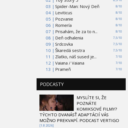
03 |
Spider-Man: Nový Deň
8/10
04 |
Leviticus
8/10
05 |
Pozvanie
8/10
06 |
Romería
8/10
07 |
Prisahám, že za to n...
8/10
08 |
Deň odhalenia
7,5/10
09 |
Srdcovka
7,5/10
10 |
Škaredá sestra
7,5/10
11 |
Zlatko, náš sused je...
7/10
12 |
Vaiana / Vaiana
7/10
13 |
Prameň
7/10
PODCASTY
MYSLÍTE SI, ŽE
POZNÁTE
KOMIKSOVÉ FILMY?
TÝCHTO DVANÁSŤ ADAPTÁCIÍ VÁS
MOŽNO PREKVAPÍ. PODCAST VERTIGO
[1.8 2026]