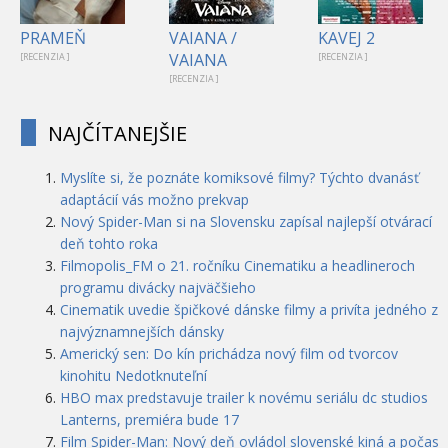
PRAMEŇ
VAIANA /
KAVEJ 2
VAIANA
[RECENZIA ]
[RECENZIA ]
[RECENZIA ]
NAJČÍTANEJŠIE
Myslíte si, že poznáte komiksové filmy? Týchto dvanásť
adaptácií vás možno prekvap
Nový Spider-Man si na Slovensku zapísal najlepší otvárací
deň tohto roka
Filmopolis_FM o 21. ročníku Cinematiku a headlineroch
programu divácky najväčšieho
Cinematik uvedie špičkové dánske filmy a privíta jedného z
najvýznamnejších dánsky
Americký sen: Do kín prichádza nový film od tvorcov
kinohitu Nedotknuteľní
HBO max predstavuje trailer k novému seriálu dc studios
Lanterns, premiéra bude 17
Film Spider-Man: Nový deň ovládol slovenské kiná a počas