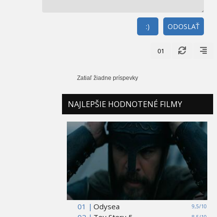
:)
ODOSLAŤ
01
Zatiaľ žiadne príspevky
NAJLEPŠIE HODNOTENÉ FILMY
01 |
Odysea
9,5/10
02 |
Toy Story 5
8,5/10