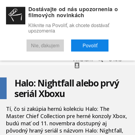
Dostávajte od nás upozornenia o
filmových novinkách
Kliknite na Povoliť, ak chcete dostávať
upozornenia
NOVINKY
RECENZIE
TRAILERY
FILMOVÁ DATABÁZA
Nie, ďakujem
Povoliť
VYHĽADAŤ
O NÁS
Halo: Nightfall alebo prvý
seriál Xboxu
Tí, čo si zakúpia hernú kolekciu Halo: The
Master Chief Collection pre herné konzoly Xbox,
budú mať od 11. novembra dostupný aj
pôvodný hraný seriál s názvom Halo: Nightfall,