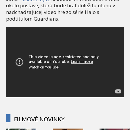
okolo postave, ktorá bude hrať dôležitú úlohu v
nadchádzajúcej video hre zo série Halo s
podtitulom Guardians.
FILMOVÉ NOVINKY