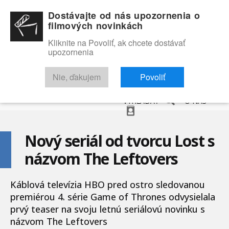
Dostávajte od nás upozornenia o
filmových novinkách
Kliknite na Povoliť, ak chcete dostávať
upozornenia
NOVINKY
RECENZIE
TRAILERY
FILMOVÁ DATABÁZA
Nie, ďakujem
Povoliť
VYHĽADAŤ
O NÁS
Nový seriál od tvorcu Lost s
názvom The Leftovers
Káblová televízia HBO pred ostro sledovanou
premiérou 4. série Game of Thrones odvysielala
prvý teaser na svoju letnú seriálovú novinku s
názvom The Leftovers