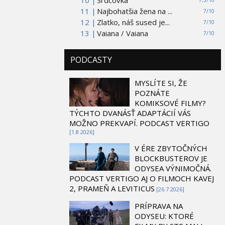
11 |
Najbohatšia žena na ...
7/10
12 |
Zlatko, náš sused je...
7/10
13 |
Vaiana / Vaiana
7/10
PODCASTY
MYSLÍTE SI, ŽE
POZNÁTE
KOMIKSOVÉ FILMY?
TÝCHTO DVANÁSŤ ADAPTÁCIÍ VÁS
MOŽNO PREKVAPÍ. PODCAST VERTIGO
[1.8 2026]
V ÉRE ZBYTOČNÝCH
BLOCKBUSTEROV JE
ODYSEA VÝNIMOČNÁ.
PODCAST VERTIGO AJ O FILMOCH KAVEJ
2, PRAMEŇ A LEVITICUS
[26.7 2026]
PRÍPRAVA NA
ODYSEU: KTORÉ