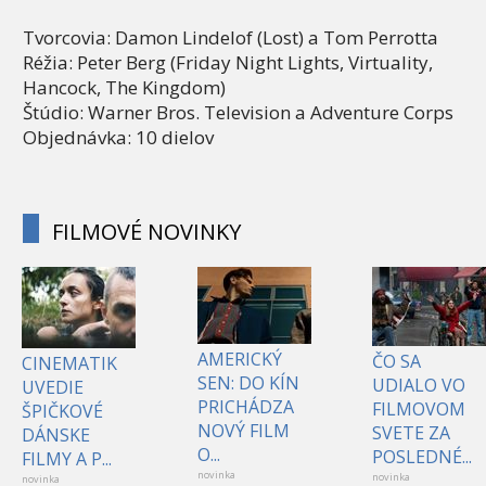
Tvorcovia: Damon Lindelof (Lost) a Tom Perrotta
Réžia: Peter Berg (Friday Night Lights, Virtuality,
Hancock, The Kingdom)
Štúdio: Warner Bros. Television a Adventure Corps
Objednávka: 10 dielov
FILMOVÉ NOVINKY
AMERICKÝ
ČO SA
CINEMATIK
SEN: DO KÍN
UDIALO VO
UVEDIE
PRICHÁDZA
FILMOVOM
ŠPIČKOVÉ
NOVÝ FILM
SVETE ZA
DÁNSKE
O...
POSLEDNÉ...
FILMY A P...
novinka
novinka
novinka