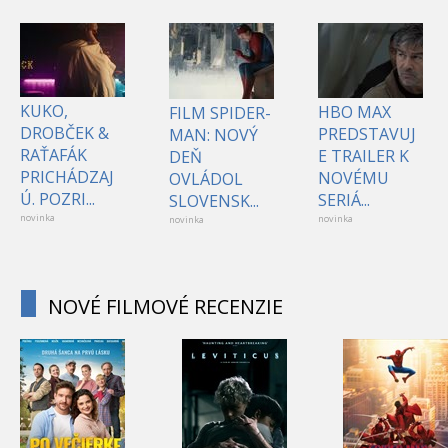
KUKO,
HBO MAX
FILM SPIDER-
DROBČEK &
PREDSTAVUJ
MAN: NOVÝ
RAŤAFÁK
E TRAILER K
DEŇ
PRICHÁDZAJ
NOVÉMU
OVLÁDOL
Ú. POZRI...
SERIÁ...
SLOVENSK...
novinka
novinka
novinka
NOVÉ FILMOVÉ RECENZIE