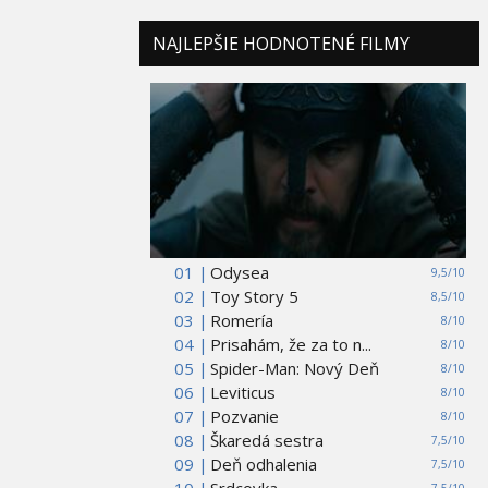
NAJLEPŠIE HODNOTENÉ FILMY
01 |
Odysea
9,5/10
02 |
Toy Story 5
8,5/10
03 |
Romería
8/10
04 |
Prisahám, že za to n...
8/10
05 |
Spider-Man: Nový Deň
8/10
06 |
Leviticus
8/10
07 |
Pozvanie
8/10
08 |
Škaredá sestra
7,5/10
09 |
Deň odhalenia
7,5/10
10 |
Srdcovka
7,5/10