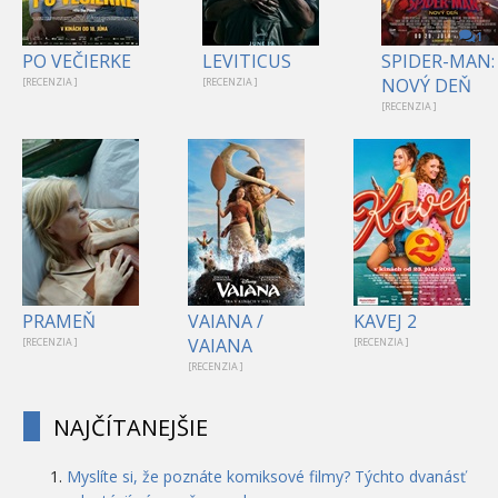
1
PO VEČIERKE
LEVITICUS
SPIDER-MAN:
NOVÝ DEŇ
[RECENZIA ]
[RECENZIA ]
[RECENZIA ]
PRAMEŇ
VAIANA /
KAVEJ 2
VAIANA
[RECENZIA ]
[RECENZIA ]
[RECENZIA ]
NAJČÍTANEJŠIE
Myslíte si, že poznáte komiksové filmy? Týchto dvanásť