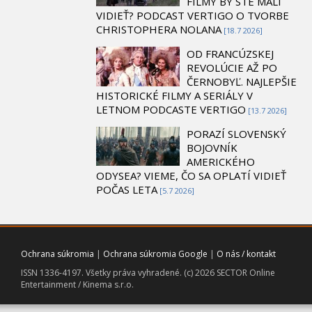
FILMY BY STE MALI
VIDIEŤ? PODCAST VERTIGO O TVORBE
CHRISTOPHERA NOLANA
[18.7 2026]
OD FRANCÚZSKEJ
REVOLÚCIE AŽ PO
ČERNOBYĽ. NAJLEPŠIE
HISTORICKÉ FILMY A SERIÁLY V
LETNOM PODCASTE VERTIGO
[13.7 2026]
PORAZÍ SLOVENSKÝ
BOJOVNÍK
AMERICKÉHO
ODYSEA? VIEME, ČO SA OPLATÍ VIDIEŤ
POČAS LETA
[5.7 2026]
Ochrana súkromia
|
Ochrana súkromia Google
|
O nás / kontakt
ISSN 1336-4197. Všetky práva vyhradené. (c) 2026 SECTOR Online
Entertainment / Kinema s.r.o.