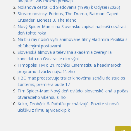
adaptácií vás možno prekvap
Nolanova cesta: Od Sledovania (1998) k Odysei (2026)
Stream novinky: Furious, The Drama, Batman: Caped
Crusader, Lioness 3, The Idaho
Nový Spider-Man si na Slovensku zapísal najlepší otvárací
deň tohto roka
Na blu-ray nosiči vyšli animované filmy Vladimíra Pikalíka s
obľúbenými postavami
Slovenská filmová a televízna akadémia zverejnila
kandidáta na Oscara: Je ním výni
Filmopolis_FM o 21. ročníku Cinematiku a headlineroch
programu divácky najväčšieho
HBO max predstavuje trailer k novému seriálu dc studios
Lanterns, premiéra bude 17
Film Spider-Man: Nový deň ovládol slovenské kiná a počas
otváracieho víkendu si ho
Kuko, Drobček & Raťafák prichádzajú. Pozrite si novú
ukážku z filmu aj videoklip k