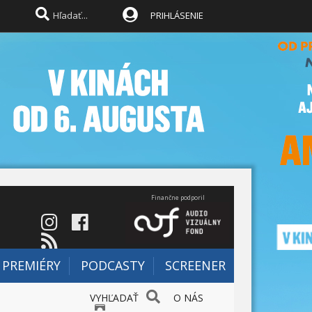
PRIHLÁSENIE
Finančne podporil
PREMIÉRY
PODCASTY
SCREENER
VYHĽADAŤ
O NÁS