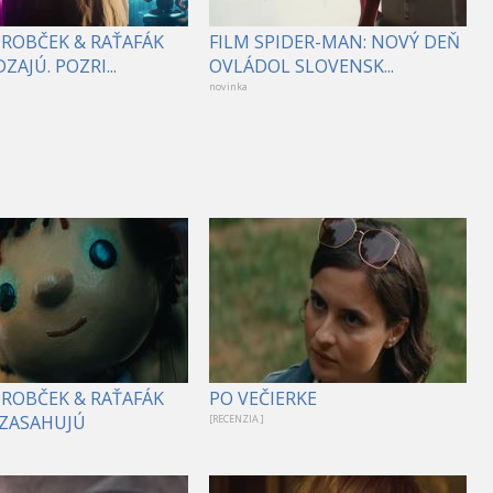
DROBČEK & RAŤAFÁK
FILM SPIDER-MAN: NOVÝ DEŇ
ZAJÚ. POZRI...
OVLÁDOL SLOVENSK...
novinka
DROBČEK & RAŤAFÁK
PO VEČIERKE
ZASAHUJÚ
[RECENZIA ]