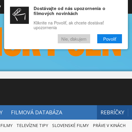
y
Rozprávky
Funny
Docu
Dostávajte od nás upozornenia o
filmových novinkách
RECENZIE
VIDEÁ
FILMY
Kliknite na Povoliť, ak chcete dostávať
upozornenia
Nie, ďakujem
Povoliť
Y
FILMOVÁ DATABÁZA
REBRÍČKY
 FILMY
TELEVÍZNE TIPY
SLOVENSKÉ FILMY
PRÁVE V KINÁCH