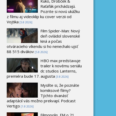
Kuko, Drobček &
Raťafák prichádzajú.
Pozrite si novú ukážku
z filmu aj videoklip ku cover verzii od
Vojtika
[5.8 2026]
Film Spider-Man: Nový
deň ovládol slovenské
kiná a počas
otváracieho víkendu si ho nenechalo ujsť
88 515 divákov
[5.8 2026]
HBO max predstavuje
trailer k novému seriálu
dc studios Lanterns,
premiéra bude 17. augusta
[3.8 2026]
Myslíte si, že poznáte
komiksové filmy?
Týchto dvanásť
adaptácií vás možno prekvapí. Podcast
Vertigo
[1.8 2026]
Filmopolis_FM o 21.