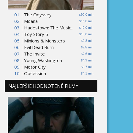
01 |
The Odyssey
$90,0 mil.
02 |
Moana
$11,0 mil.
03 |
Hadestown: The Music...
$10,0 mil.
04 |
Toy Story 5
$10,0 mil.
05 |
Minions & Monsters
$9,8 mil.
06 |
Evil Dead Burn
$2,8 mil.
07 |
The Invite
$2,6 mil.
08 |
Young Washington
$1,9 mil.
09 |
Motor City
$1,7 mil.
10 |
Obsession
$1,5 mil.
NAJLEPŠIE HODNOTENÉ FILMY