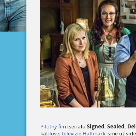
Pilotný film
seriálu
Signed, Sealed, De
káblovej televízie Hallmark
, sme už vid