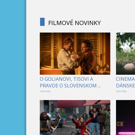
FILMOVÉ NOVINKY
O GOLIANOVI, TISOVI A
CINEMA
PRAVDE O SLOVENSKOM ...
DÁNSKE 
novinka
novinka