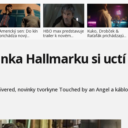
Americký sen: Do kín
HBO max predstavuje
Kuko, Drobček &
prichádza nový...
trailer k novém...
Raťafák prichádzajú...
inka Hallmarku si uctí
elivered, novinky tvorkyne Touched by an Angel a káblov