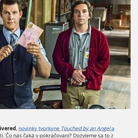
livered
,
novinky tvorkyne
Touched by an Angel
a
eli. Čo nás čaká v pokračovaní? Dozvieme sa to z