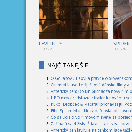
LEVITICUS
SPIDER
[RECENZIA ]
[RECENZIA ]
NAJČÍTANEJŠIE
O Golianovi, Tisovi a pravde o Slovenskom
Cinematik uvedie špičkové dánske filmy a 
Americký sen: Do kín prichádza nový film 
HBO max predstavuje trailer k novému seri
Kuko, Drobček & Raťafák prichádzajú. Pozri
Film Spider-Man: Nový deň ovládol slovens
Čo sa udialo vo filmovom svete za posledn
Začínajú sa 4 živly. Štiavnický festival otvo
Americký sen lavíruje na tenkom ľade ťažko