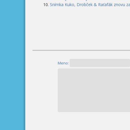
Snímka Kuko, Drobček & Raťafák znovu zas
Meno: