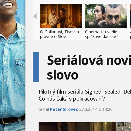
O Golianovi, Tisovi a
Cinematik uvedie
pravde o Slov...
špičkové dánske fi...
Seriálová nov
slovo
Pilotný film seriálu Signed, Sealed, D
Čo nás čaká v pokračovaní?
pridal
Peter Sirovec
27.3.2014 o 13:20