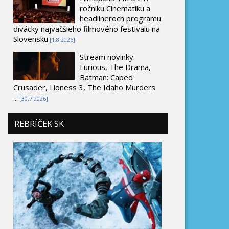
ročníku Cinematiku a
headlineroch programu
divácky najväčšieho filmového festivalu na
Slovensku
[1.8 2026]
Stream novinky:
Furious, The Drama,
Batman: Caped
Crusader, Lioness 3, The Idaho Murders
...
[30.7 2026]
REBRÍČEK SK