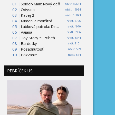
01 |
Spider-Man: Nový deň
návšt. 89634
02 |
Odysea
návšt. 19964
03 |
Kavej 2
návšt. 16843
04 |
Mimoni a monštrá
návšt. 5796
05 |
Labková patrola: Din...
návšt. 4910
06 |
Vaiana
návšt. 3936
07 |
Toy Story 5: Príbeh ...
návšt. 3344
08 |
Bardotky
návšt. 1101
09 |
Posadnutosť
návšt. 509
10 |
Pozvanie
návšt. 574
REBRÍČEK US