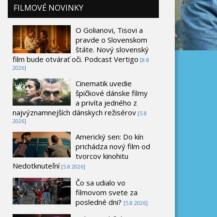
FILMOVÉ NOVINKY
O Golianovi, Tisovi a
pravde o Slovenskom
štáte. Nový slovenský
film bude otvárať oči. Podcast Vertigo
[8.8
2026]
Cinematik uvedie
špičkové dánske filmy
a privíta jedného z
najvýznamnejších dánskych režisérov
[5.8
2026]
Americký sen: Do kín
prichádza nový film od
tvorcov kinohitu
Nedotknuteľní
[5.8 2026]
Čo sa udialo vo
filmovom svete za
posledné dni?
[5.8 2026]