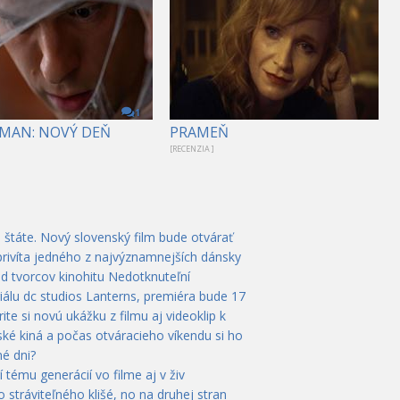
1
-MAN: NOVÝ DEŇ
PRAMEŇ
[RECENZIA ]
 štáte. Nový slovenský film bude otvárať
privíta jedného z najvýznamnejších dánsky
od tvorcov kinohitu Nedotknuteľní
álu dc studios Lanterns, premiéra bude 17
te si novú ukážku z filmu aj videoklip k
ké kiná a počas otváracieho víkendu si ho
é dni?
rí tému generácií vo filme aj v živ
 stráviteľného klišé, no na druhej stran