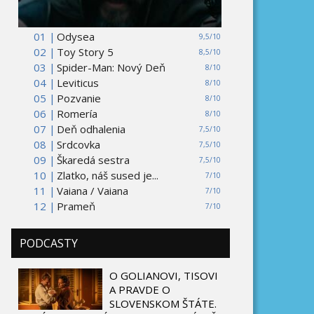
01 |
Odysea
9,5/10
02 |
Toy Story 5
8,5/10
03 |
Spider-Man: Nový Deň
8/10
04 |
Leviticus
8/10
05 |
Pozvanie
8/10
06 |
Romería
8/10
07 |
Deň odhalenia
7,5/10
08 |
Srdcovka
7,5/10
09 |
Škaredá sestra
7,5/10
10 |
Zlatko, náš sused je...
7/10
11 |
Vaiana / Vaiana
7/10
12 |
Prameň
7/10
PODCASTY
O GOLIANOVI, TISOVI
A PRAVDE O
SLOVENSKOM ŠTÁTE.