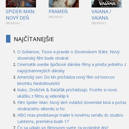
1
SPIDER-MAN:
PRAMEŇ
VAIANA /
NOVÝ DEŇ
VAIANA
[RECENZIA ]
[RECENZIA ]
[RECENZIA ]
NAJČÍTANEJŠIE
O Golianovi, Tisovi a pravde o Slovenskom štáte. Nový
slovenský film bude otvárať
Cinematik uvedie špičkové dánske filmy a privíta jedného z
najvýznamnejších dánsky
Americký sen: Do kín prichádza nový film od tvorcov
kinohitu Nedotknuteľní
Kuko, Drobček & Raťafák prichádzajú. Pozrite si novú
ukážku z filmu aj videoklip k
Film Spider-Man: Nový deň ovládol slovenské kiná a počas
otváracieho víkendu si ho
HBO max predstavuje trailer k novému seriálu dc studios
Lanterns, premiéra bude 17
Čo sa udialo vo filmovom svete za posledné dni?