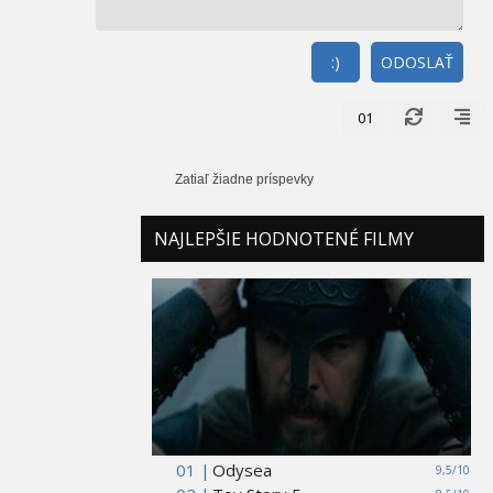
:)
ODOSLAŤ
01
Zatiaľ žiadne príspevky
NAJLEPŠIE HODNOTENÉ FILMY
01 |
Odysea
9,5/10