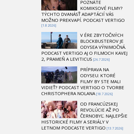
POZNÁTE
KOMIKSOVÉ FILMY?
TÝCHTO DVANÁSŤ ADAPTÁCIÍ VÁS
MOŽNO PREKVAPÍ. PODCAST VERTIGO
[1.8 2026]
V ÉRE ZBYTOČNÝCH
BLOCKBUSTEROV JE
ODYSEA VÝNIMOČNÁ.
PODCAST VERTIGO AJ O FILMOCH KAVEJ
2, PRAMEŇ A LEVITICUS
[26.7 2026]
PRÍPRAVA NA
ODYSEU: KTORÉ
FILMY BY STE MALI
VIDIEŤ? PODCAST VERTIGO O TVORBE
CHRISTOPHERA NOLANA
[18.7 2026]
OD FRANCÚZSKEJ
REVOLÚCIE AŽ PO
ČERNOBYĽ. NAJLEPŠIE
HISTORICKÉ FILMY A SERIÁLY V
LETNOM PODCASTE VERTIGO
[13.7 2026]