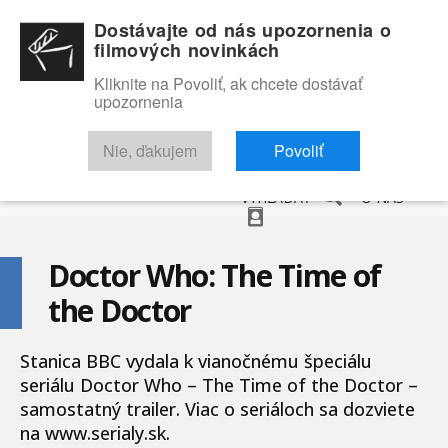
Dostávajte od nás upozornenia o
filmových novinkách
Kliknite na Povoliť, ak chcete dostávať
upozornenia
NOVINKY
RECENZIE
TRAILERY
FILMOVÁ DATABÁZA
Nie, ďakujem
Povoliť
VYHĽADAŤ
O NÁS
Doctor Who: The Time of
the Doctor
Stanica BBC vydala k vianočnému špeciálu
seriálu Doctor Who – The Time of the Doctor –
samostatný trailer. Viac o seriáloch sa dozviete
na www.serialy.sk.