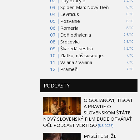
02 |
Toy Story 5
8,5/10
03 |
Spider-Man: Nový Deň
8/10
04 |
Leviticus
8/10
05 |
Pozvanie
8/10
06 |
Romería
8/10
07 |
Deň odhalenia
7,5/10
08 |
Srdcovka
7,5/10
09 |
Škaredá sestra
7,5/10
10 |
Zlatko, náš sused je...
7/10
11 |
Vaiana / Vaiana
7/10
12 |
Prameň
7/10
PODCASTY
O GOLIANOVI, TISOVI
A PRAVDE O
SLOVENSKOM ŠTÁTE.
NOVÝ SLOVENSKÝ FILM BUDE OTVÁRAŤ
OČI. PODCAST VERTIGO
[8.8 2026]
MYSLÍTE SI, ŽE