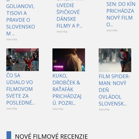
SEN: DO KÍN
UVEDIE
GOLIANOVI,
PRICHÁDZA
ŠPIČKOVÉ
TISOVI A
NOVÝ FILM
DÁNSKE
PRAVDE O
O...
FILMY A P...
SLOVENSKO
novinka
novinka
M ...
novinka
ČO SA
KUKO,
FILM SPIDER-
UDIALO VO
DROBČEK &
MAN: NOVÝ
FILMOVOM
RAŤAFÁK
DEŇ
SVETE ZA
PRICHÁDZAJ
OVLÁDOL
POSLEDNÉ...
Ú. POZRI...
SLOVENSK...
novinka
novinka
novinka
NOVÉ FILMOVÉ RECENZIE