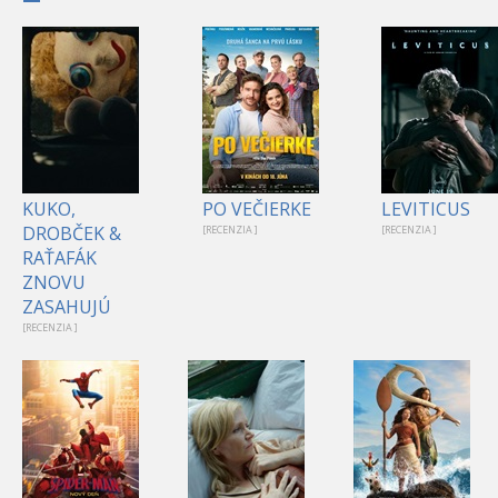
KUKO,
PO VEČIERKE
LEVITICUS
DROBČEK &
[RECENZIA ]
[RECENZIA ]
RAŤAFÁK
ZNOVU
ZASAHUJÚ
[RECENZIA ]