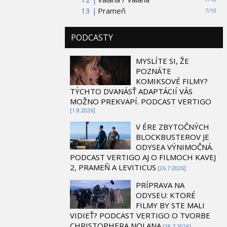
13 |
Prameň
7/10
PODCASTY
MYSLÍTE SI, ŽE
POZNÁTE
KOMIKSOVÉ FILMY?
TÝCHTO DVANÁSŤ ADAPTÁCIÍ VÁS
MOŽNO PREKVAPÍ. PODCAST VERTIGO
[1.8 2026]
V ÉRE ZBYTOČNÝCH
BLOCKBUSTEROV JE
ODYSEA VÝNIMOČNÁ.
PODCAST VERTIGO AJ O FILMOCH KAVEJ
2, PRAMEŇ A LEVITICUS
[26.7 2026]
PRÍPRAVA NA
ODYSEU: KTORÉ
FILMY BY STE MALI
VIDIEŤ? PODCAST VERTIGO O TVORBE
CHRISTOPHERA NOLANA
[18.7 2026]