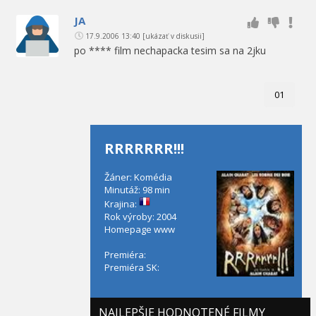
JA
17.9.2006 13:40
[ukázať v diskusii]
po **** film nechapacka tesim sa na 2jku
01
RRRRRRR!!!
Žáner: Komédia
Minutáž: 98 min
Krajina:
Rok výroby: 2004
Homepage
www
Premiéra:
Premiéra SK:
NAJLEPŠIE HODNOTENÉ FILMY