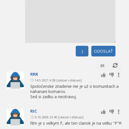
:)
ODOSLAŤ
01
RRR
14.5.2021 4:38
[ukázať v diskusii]
Spoločenske zriadenie nie je už o komunitach a
nahanani komarov.
Sed si zadku a neotravuj.
RIC
9.10.2006 23:40
[ukázať v diskusii]
film je s velkym F, ale ten clanok je na velku "P"!!!