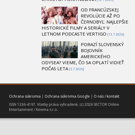
OD FRANCÚZSKEJ
REVOLÚCIE AŽ PO
ČERNOBYĽ. NAJLEPŠIE
HISTORICKÉ FILMY A SERIÁLY V
LETNOM PODCASTE VERTIGO
[13.7 2026]
PORAZÍ SLOVENSKÝ
BOJOVNÍK
AMERICKÉHO
ODYSEA? VIEME, ČO SA OPLATÍ VIDIEŤ
POČAS LETA
[5.7 2026]
Ochrana súkromia
|
Ochrana súkromia Google
|
O nás / kontakt
ISSN 1336-4197. Všetky práva vyhradené. (c) 2026 SECTOR Online
Entertainment / Kinema s.r.o.