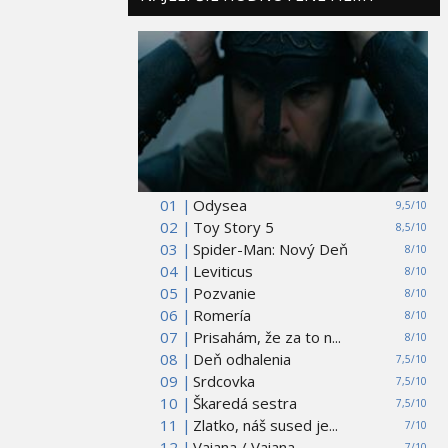
01 |
Odysea
9,5/10
02 |
Toy Story 5
8,5/10
03 |
Spider-Man: Nový Deň
8/10
04 |
Leviticus
8/10
05 |
Pozvanie
8/10
06 |
Romería
8/10
07 |
Prisahám, že za to n...
8/10
08 |
Deň odhalenia
7,5/10
09 |
Srdcovka
7,5/10
10 |
Škaredá sestra
7,5/10
11 |
Zlatko, náš sused je...
7/10
12 |
Vaiana / Vaiana
7/10