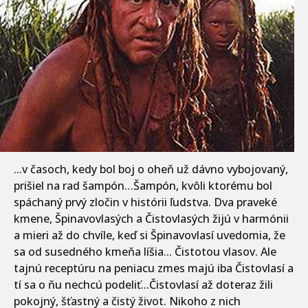
...v časoch, kedy bol boj o oheň už dávno vybojovaný,
prišiel na rad šampón…Šampón, kvôli ktorému bol
spáchaný prvý zločin v histórii ľudstva. Dva praveké
kmene, Špinavovlasých a Čistovlasých žijú v harmónii
a mieri až do chvíle, keď si Špinavovlasí uvedomia, že
sa od susedného kmeňa líšia... Čistotou vlasov. Ale
tajnú receptúru na peniacu zmes majú iba Čistovlasí a
tí sa o ňu nechcú podeliť...Čistovlasí až doteraz žili
pokojný, šťastný a čistý život. Nikoho z nich