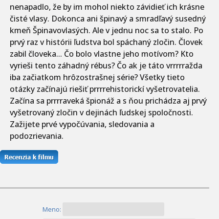
nenapadlo, že by im mohol niekto závidieť ich krásne
čisté vlasy. Dokonca ani špinavý a smradľavý susedný
kmeň Špinavovlasých. Ale v jednu noc sa to stalo. Po
prvý raz v histórii ľudstva bol spáchaný zločin. Človek
zabil človeka... Čo bolo vlastne jeho motívom? Kto
vyrieši tento záhadný rébus? Čo ak je táto vrrrrražda
iba začiatkom hrôzostrašnej série? Všetky tieto
otázky začínajú riešiť prrrrehistorickí vyšetrovatelia.
Začína sa prrrraveká špionáž a s ňou prichádza aj prvý
vyšetrovaný zločin v dejinách ľudskej spoločnosti.
Zažijete prvé vypočúvania, sledovania a
podozrievania.
Meno: