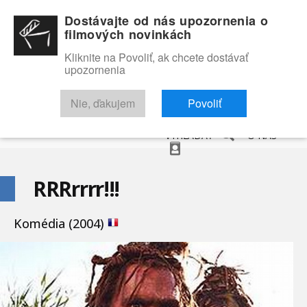
Dostávajte od nás upozornenia o
filmových novinkách
Kliknite na Povoliť, ak chcete dostávať
upozornenia
NOVINKY
RECENZIE
TRAILERY
FILMOVÁ DATABÁZA
Nie, ďakujem
Povoliť
VYHĽADAŤ
O NÁS
RRRrrrr!!!
Komédia (2004)