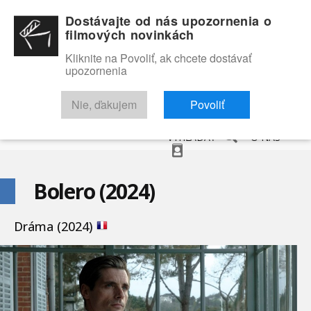
Dostávajte od nás upozornenia o
filmových novinkách
Kliknite na Povoliť, ak chcete dostávať
upozornenia
NOVINKY
RECENZIE
TRAILERY
FILMOVÁ DATABÁZA
Nie, ďakujem
Povoliť
VYHĽADAŤ
O NÁS
Bolero (2024)
Dráma (2024)