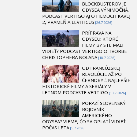
BLOCKBUSTEROV JE
ODYSEA VÝNIMOČNÁ.
PODCAST VERTIGO AJ O FILMOCH KAVEJ
2, PRAMEŇ A LEVITICUS
[26.7 2026]
PRÍPRAVA NA
ODYSEU: KTORÉ
FILMY BY STE MALI
VIDIEŤ? PODCAST VERTIGO O TVORBE
CHRISTOPHERA NOLANA
[18.7 2026]
OD FRANCÚZSKEJ
REVOLÚCIE AŽ PO
ČERNOBYĽ. NAJLEPŠIE
HISTORICKÉ FILMY A SERIÁLY V
LETNOM PODCASTE VERTIGO
[13.7 2026]
PORAZÍ SLOVENSKÝ
BOJOVNÍK
AMERICKÉHO
ODYSEA? VIEME, ČO SA OPLATÍ VIDIEŤ
POČAS LETA
[5.7 2026]