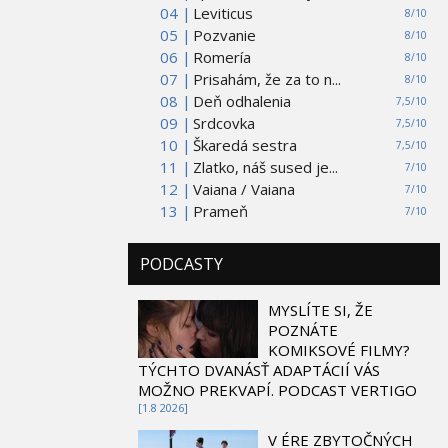
04 |
Leviticus
8/10
05 |
Pozvanie
8/10
06 |
Romería
8/10
07 |
Prisahám, že za to n...
8/10
08 |
Deň odhalenia
7,5/10
09 |
Srdcovka
7,5/10
10 |
Škaredá sestra
7,5/10
11 |
Zlatko, náš sused je...
7/10
12 |
Vaiana / Vaiana
7/10
13 |
Prameň
7/10
PODCASTY
MYSLÍTE SI, ŽE
POZNÁTE
KOMIKSOVÉ FILMY?
TÝCHTO DVANÁSŤ ADAPTÁCIÍ VÁS
MOŽNO PREKVAPÍ. PODCAST VERTIGO
[1.8 2026]
V ÉRE ZBYTOČNÝCH