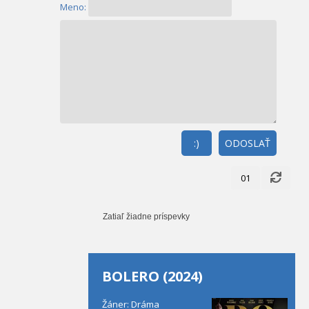
Meno:
:)
ODOSLAŤ
01
Zatiaľ žiadne príspevky
BOLERO (2024)
Žáner: Dráma