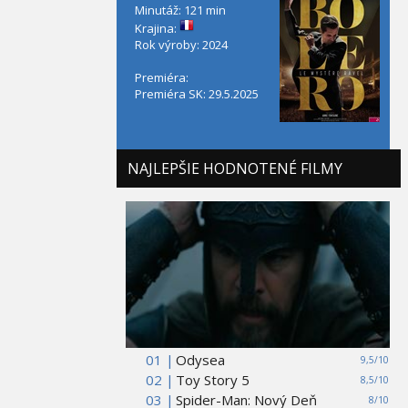
Minutáž: 121 min
Krajina:
Rok výroby: 2024
Premiéra:
Premiéra SK: 29.5.2025
NAJLEPŠIE HODNOTENÉ FILMY
01 |
Odysea
9,5/10
02 |
Toy Story 5
8,5/10
03 |
Spider-Man: Nový Deň
8/10