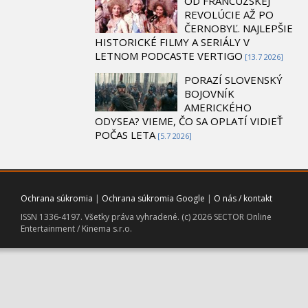
OD FRANCÚZSKEJ
REVOLÚCIE AŽ PO
ČERNOBYĽ. NAJLEPŠIE
HISTORICKÉ FILMY A SERIÁLY V
LETNOM PODCASTE VERTIGO
[13.7 2026]
PORAZÍ SLOVENSKÝ
BOJOVNÍK
AMERICKÉHO
ODYSEA? VIEME, ČO SA OPLATÍ VIDIEŤ
POČAS LETA
[5.7 2026]
Ochrana súkromia
|
Ochrana súkromia Google
|
O nás / kontakt
ISSN 1336-4197. Všetky práva vyhradené. (c) 2026 SECTOR Online
Entertainment / Kinema s.r.o.