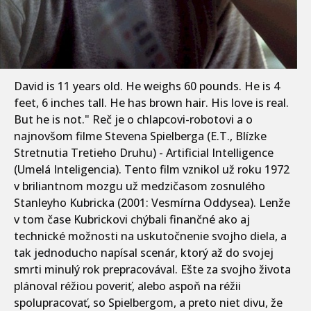
David is 11 years old. He weighs 60 pounds. He is 4
feet, 6 inches tall. He has brown hair. His love is real.
But he is not." Reč je o chlapcovi-robotovi a o
najnovšom filme Stevena Spielberga (E.T., Blízke
Stretnutia Tretieho Druhu) - Artificial Intelligence
(Umelá Inteligencia). Tento film vznikol už roku 1972
v briliantnom mozgu už medzičasom zosnulého
Stanleyho Kubricka (2001: Vesmírna Oddysea). Lenže
v tom čase Kubrickovi chýbali finančné ako aj
technické možnosti na uskutočnenie svojho diela, a
tak jednoducho napísal scenár, ktorý až do svojej
smrti minulý rok prepracovával. Ešte za svojho života
plánoval réžiou poveriť, alebo aspoň na réžii
spolupracovať, so Spielbergom, a preto niet divu, že