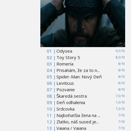
01 |
Odysea
9,5/10
02 |
Toy Story 5
8,5/10
03 |
Romería
8/10
04 |
Prisahám, že za to n...
8/10
05 |
Spider-Man: Nový Deň
8/10
06 |
Leviticus
8/10
07 |
Pozvanie
8/10
08 |
Škaredá sestra
7,5/10
09 |
Deň odhalenia
7,5/10
10 |
Srdcovka
7,5/10
11 |
Najbohatšia žena na ...
7/10
12 |
Zlatko, náš sused je...
7/10
13 |
Vaiana / Vaiana
7/10