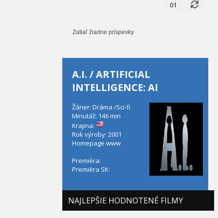
01
Zatiaľ žiadne príspevky
A.I. / ARTIFICIAL
INTELLIGENCE: AI
Žáner: Dráma /Sci-fi
Minutáž: 146 min
Krajina:
Rok výroby: 2001
Homepage
www
Premiéra:
Premiéra SK:
NAJLEPŠIE HODNOTENÉ FILMY