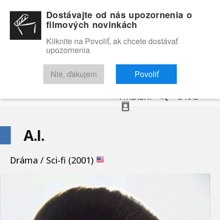
Dostávajte od nás upozornenia o
filmových novinkách
Kliknite na Povoliť, ak chcete dostávať
upozornenia
NOVINKY
RECENZIE
TRAILERY
FILMOVÁ DATABÁZA
Nie, ďakujem
Povoliť
VYHĽADAŤ
O NÁS
A.I.
Dráma / Sci-fi (2001)