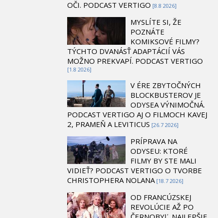
OČI. PODCAST VERTIGO
[8.8 2026]
MYSLÍTE SI, ŽE
POZNÁTE
KOMIKSOVÉ FILMY?
TÝCHTO DVANÁSŤ ADAPTÁCIÍ VÁS
MOŽNO PREKVAPÍ. PODCAST VERTIGO
[1.8 2026]
V ÉRE ZBYTOČNÝCH
BLOCKBUSTEROV JE
ODYSEA VÝNIMOČNÁ.
PODCAST VERTIGO AJ O FILMOCH KAVEJ
2, PRAMEŇ A LEVITICUS
[26.7 2026]
PRÍPRAVA NA
ODYSEU: KTORÉ
FILMY BY STE MALI
VIDIEŤ? PODCAST VERTIGO O TVORBE
CHRISTOPHERA NOLANA
[18.7 2026]
OD FRANCÚZSKEJ
REVOLÚCIE AŽ PO
ČERNOBYĽ. NAJLEPŠIE