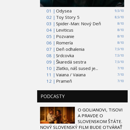
01 |
Odysea
9,5/10
02 |
Toy Story 5
8,5/10
03 |
Spider-Man: Nový Deň
8/10
04 |
Leviticus
8/10
05 |
Pozvanie
8/10
06 |
Romería
8/10
07 |
Deň odhalenia
7,5/10
08 |
Srdcovka
7,5/10
09 |
Škaredá sestra
7,5/10
10 |
Zlatko, náš sused je...
7/10
11 |
Vaiana / Vaiana
7/10
12 |
Prameň
7/10
PODCASTY
O GOLIANOVI, TISOVI
A PRAVDE O
SLOVENSKOM ŠTÁTE.
NOVÝ SLOVENSKÝ FILM BUDE OTVÁRAŤ