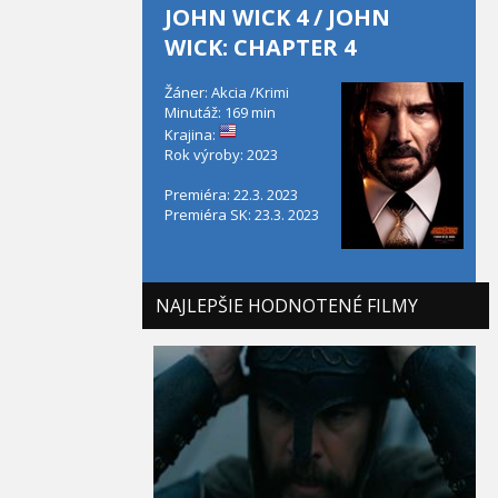
JOHN WICK 4 / JOHN
WICK: CHAPTER 4
Žáner: Akcia /Krimi
Minutáž: 169 min
Krajina:
Rok výroby: 2023
Premiéra: 22.3. 2023
Premiéra SK: 23.3. 2023
NAJLEPŠIE HODNOTENÉ FILMY