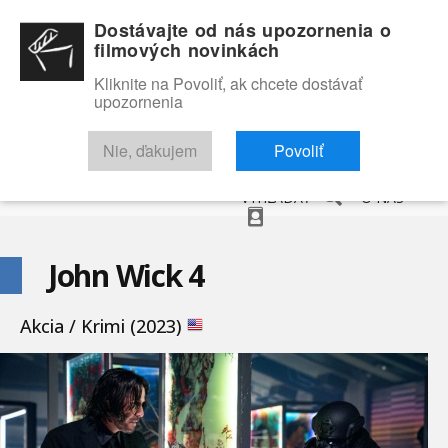
Dostávajte od nás upozornenia o
filmových novinkách
Kliknite na Povoliť, ak chcete dostávať
upozornenia
NOVINKY
RECENZIE
TRAILERY
FILMOVÁ DATABÁZA
Nie, ďakujem
Povoliť
VYHĽADAŤ
O NÁS
John Wick 4
Akcia / Krimi (2023)