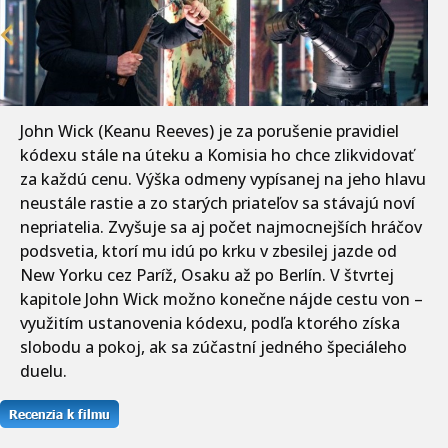
John Wick (Keanu Reeves) je za porušenie pravidiel
kódexu stále na úteku a Komisia ho chce zlikvidovať
za každú cenu. Výška odmeny vypísanej na jeho hlavu
neustále rastie a zo starých priateľov sa stávajú noví
nepriatelia. Zvyšuje sa aj počet najmocnejších hráčov
podsvetia, ktorí mu idú po krku v zbesilej jazde od
New Yorku cez Paríž, Osaku až po Berlín. V štvrtej
kapitole John Wick možno konečne nájde cestu von –
využitím ustanovenia kódexu, podľa ktorého získa
slobodu a pokoj, ak sa zúčastní jedného špeciáleho
duelu.