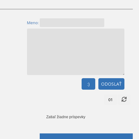
Meno:
:)
ODOSLAŤ
01
Zatiaľ žiadne príspevky