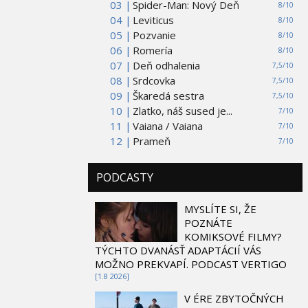
03 |
Spider-Man: Nový Deň
8/10
04 |
Leviticus
8/10
05 |
Pozvanie
8/10
06 |
Romería
8/10
07 |
Deň odhalenia
7,5/10
08 |
Srdcovka
7,5/10
09 |
Škaredá sestra
7,5/10
10 |
Zlatko, náš sused je...
7/10
11 |
Vaiana / Vaiana
7/10
12 |
Prameň
7/10
PODCASTY
MYSLÍTE SI, ŽE
POZNÁTE
KOMIKSOVÉ FILMY?
TÝCHTO DVANÁSŤ ADAPTÁCIÍ VÁS
MOŽNO PREKVAPÍ. PODCAST VERTIGO
[1.8 2026]
V ÉRE ZBYTOČNÝCH