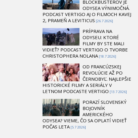
BLOCKBUSTEROV JE
ODYSEA VÝNIMOČNÁ.
PODCAST VERTIGO AJ O FILMOCH KAVEJ
2, PRAMEŇ A LEVITICUS
[26.7 2026]
PRÍPRAVA NA
ODYSEU: KTORÉ
FILMY BY STE MALI
VIDIEŤ? PODCAST VERTIGO O TVORBE
CHRISTOPHERA NOLANA
[18.7 2026]
OD FRANCÚZSKEJ
REVOLÚCIE AŽ PO
ČERNOBYĽ. NAJLEPŠIE
HISTORICKÉ FILMY A SERIÁLY V
LETNOM PODCASTE VERTIGO
[13.7 2026]
PORAZÍ SLOVENSKÝ
BOJOVNÍK
AMERICKÉHO
ODYSEA? VIEME, ČO SA OPLATÍ VIDIEŤ
POČAS LETA
[5.7 2026]