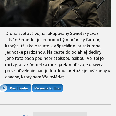
Druhá svetová vojna, okupovaný Sovietsky zväz.
István Semetka je jednoduchý maďarský farmár,
ktorý slúži ako desiatnik v špeciálnej prieskumnej
jednotke partizánov. Na ceste do odľahlej dediny
jeho rota padá pod nepriateľskou paľbou. Veliteľ je
mŕtvy, a tak Semetka musí prekonať svoje obavy a
prevziať velenie nad jednotkou, pretože je uväznený v
chaose, ktorý nemôže ovládať.
Meno: