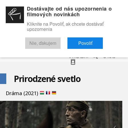
Dostávajte od nás upozornenia o
filmových novinkách
Kliknite na Povoliť, ak chcete dostávať
upozornenia
NOVINKY
RECENZIE
TRAILERY
FILMOVÁ DATABÁZA
Nie, ďakujem
Povoliť
VYHĽADAŤ
O NÁS
Prirodzené svetlo
Dráma (2021)