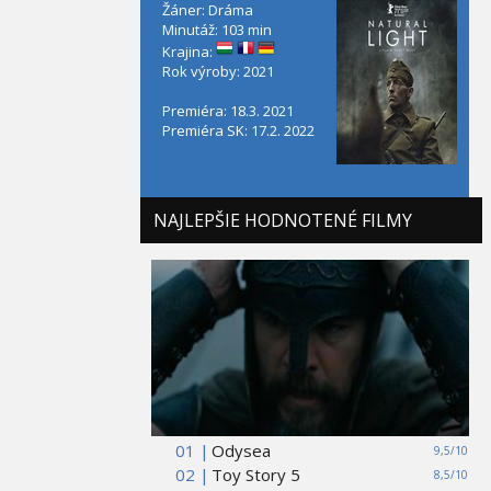
Žáner: Dráma
Minutáž: 103 min
Krajina:
Rok výroby: 2021
Premiéra: 18.3. 2021
Premiéra SK: 17.2. 2022
NAJLEPŠIE HODNOTENÉ FILMY
01 |
Odysea
9,5/10
02 |
Toy Story 5
8,5/10