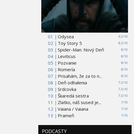
01 |
Odysea
9,5/10
02 |
Toy Story 5
8,5/10
03 |
Spider-Man: Nový Deň
8/10
04 |
Leviticus
8/10
05 |
Pozvanie
8/10
06 |
Romería
8/10
07 |
Prisahám, že za to n...
8/10
08 |
Deň odhalenia
7,5/10
09 |
Srdcovka
7,5/10
10 |
Škaredá sestra
7,5/10
11 |
Zlatko, náš sused je...
7/10
12 |
Vaiana / Vaiana
7/10
13 |
Prameň
7/10
PODCASTY