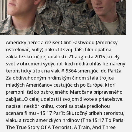
Americký herec a režisér Clint Eastwood (Americký
ostreľovač, Sully) nakrútil svoj ďalší film opäť na
základe skutočnej udalosti. 21.augusta 2015 si celý
svet v ohromení vydýchol, keď médiá ohlásili zmarený
teroristický útok na vlak # 9364 smerujúci do Paríža.
Za obdivuhodným hrdinským činom stála trojica
mladých Američanov cestujúcich po Európe, ktorí
premohli ťažko ozbrojeného Maročana pripraveného
zabíjať...O celej udalosti i svojom živote a priateľstve,
napísali neskôr knihu, ktorá sa stala predlohou
scenára filmu - 15:17 Paríž: Skutočný príbeh teroristu,
vlaku a troch amerických hrdinov (The 15:17 To Paris:
The True Story Of A Terrorist, A Train, And Three