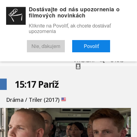
Dostávajte od nás upozornenia o
filmových novinkách
Kliknite na Povoliť, ak chcete dostávať
upozornenia
NOVINKY
RECENZIE
TRAILERY
FILMOVÁ DATABÁZA
Nie, ďakujem
Povoliť
VYHĽADAŤ
O NÁS
15:17 Paríž
Dráma / Triler (2017)