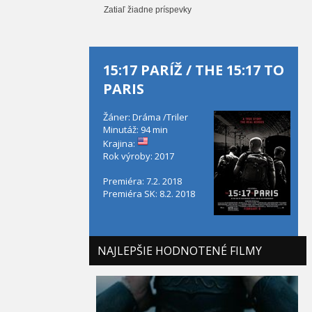
Zatiaľ žiadne príspevky
15:17 PARÍŽ / THE 15:17 TO
PARIS
Žáner: Dráma /Triler
Minutáž: 94 min
Krajina:
Rok výroby: 2017
Premiéra: 7.2. 2018
Premiéra SK: 8.2. 2018
NAJLEPŠIE HODNOTENÉ FILMY