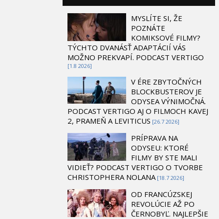
MYSLÍTE SI, ŽE
POZNÁTE
KOMIKSOVÉ FILMY?
TÝCHTO DVANÁSŤ ADAPTÁCIÍ VÁS
MOŽNO PREKVAPÍ. PODCAST VERTIGO
[1.8 2026]
V ÉRE ZBYTOČNÝCH
BLOCKBUSTEROV JE
ODYSEA VÝNIMOČNÁ.
PODCAST VERTIGO AJ O FILMOCH KAVEJ
2, PRAMEŇ A LEVITICUS
[26.7 2026]
PRÍPRAVA NA
ODYSEU: KTORÉ
FILMY BY STE MALI
VIDIEŤ? PODCAST VERTIGO O TVORBE
CHRISTOPHERA NOLANA
[18.7 2026]
OD FRANCÚZSKEJ
REVOLÚCIE AŽ PO
ČERNOBYĽ. NAJLEPŠIE