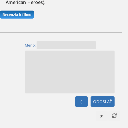
American Heroes).
Meno:
:)
ODOSLAŤ
01