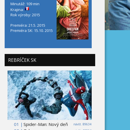
Minutáž: 109 min
Krajina:
Rok výroby: 2015
Premiéra: 21.5. 2015
Premiéra SK: 15.10. 2015
REBRÍČEK SK
01 |
Spider-Man: Nový deň
návšt. 89634