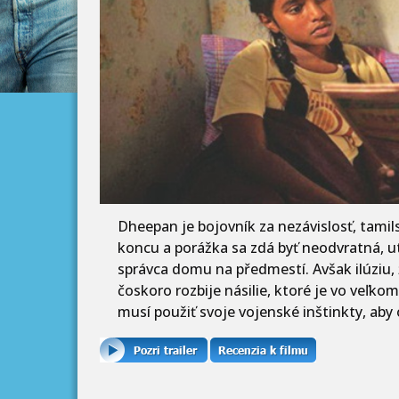
Dheepan je bojovník za nezávislosť, tamils
koncu a porážka sa zdá byť neodvratná, ut
správca domu na předmestí. Avšak ilúziu,
čoskoro rozbije násilie, ktoré je vo veľk
musí použiť svoje vojenské inštinkty, aby 