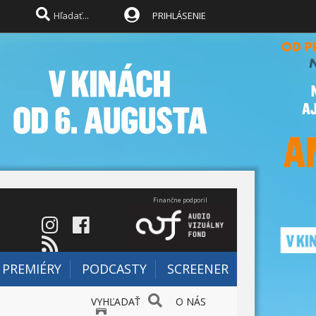
PRIHLÁSENIE
Finančne podporil
PREMIÉRY
PODCASTY
SCREENER
VYHĽADAŤ
O NÁS