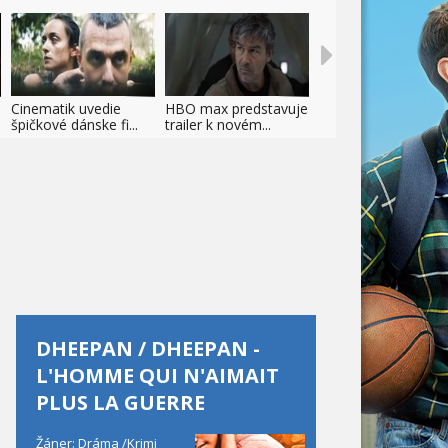
Cinematik uvedie
HBO max predstavuje
špičkové dánske fi...
trailer k novém...
DHEEPAN / DHEEPAN -
L'HOMME QUI N'AIMAIT
PLUS LA GUERRE
Žáner: Dráma /Krimi