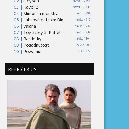
02 |
Odysea
návšt. 19964
03 |
Kavej 2
návšt. 16843
04 |
Mimoni a monštrá
návšt. 5796
05 |
Labková patrola: Din...
návšt. 4910
06 |
Vaiana
návšt. 3936
07 |
Toy Story 5: Príbeh ...
návšt. 3344
08 |
Bardotky
návšt. 1101
09 |
Posadnutosť
návšt. 509
10 |
Pozvanie
návšt. 574
REBRÍČEK US