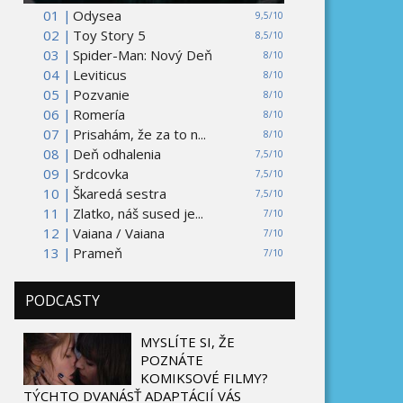
01 |
Odysea
9,5/10
02 |
Toy Story 5
8,5/10
03 |
Spider-Man: Nový Deň
8/10
04 |
Leviticus
8/10
05 |
Pozvanie
8/10
06 |
Romería
8/10
07 |
Prisahám, že za to n...
8/10
08 |
Deň odhalenia
7,5/10
09 |
Srdcovka
7,5/10
10 |
Škaredá sestra
7,5/10
11 |
Zlatko, náš sused je...
7/10
12 |
Vaiana / Vaiana
7/10
13 |
Prameň
7/10
PODCASTY
MYSLÍTE SI, ŽE
POZNÁTE
KOMIKSOVÉ FILMY?
TÝCHTO DVANÁSŤ ADAPTÁCIÍ VÁS