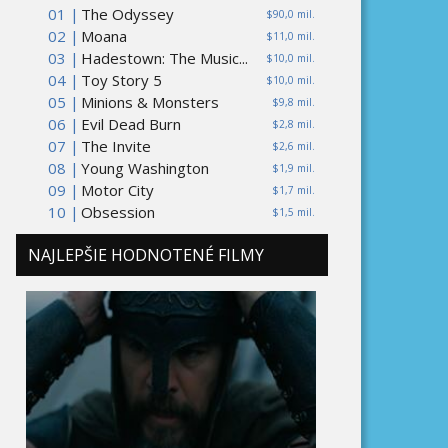
01 |
The Odyssey
$90,0 mil.
02 |
Moana
$11,0 mil.
03 |
Hadestown: The Music...
$10,0 mil.
04 |
Toy Story 5
$10,0 mil.
05 |
Minions & Monsters
$9,8 mil.
06 |
Evil Dead Burn
$2,8 mil.
07 |
The Invite
$2,6 mil.
08 |
Young Washington
$1,9 mil.
09 |
Motor City
$1,7 mil.
10 |
Obsession
$1,5 mil.
NAJLEPŠIE HODNOTENÉ FILMY