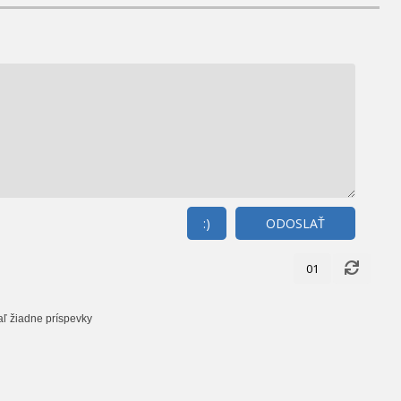
:)
ODOSLAŤ
01
aľ žiadne príspevky