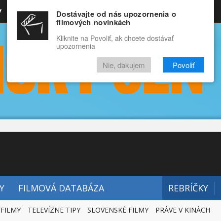
y
Rozprávky
Funny
Docu
Dostávajte od nás upozornenia o
filmových novinkách
RECENZIE
VIDEÁ
FILMY
Kliknite na Povoliť, ak chcete dostávať
upozornenia
Nie, ďakujem
Povoliť
Y
FILMOVÁ DATABÁZA
REBRÍČKY
 FILMY
TELEVÍZNE TIPY
SLOVENSKÉ FILMY
PRÁVE V KINÁCH