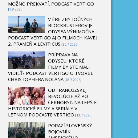
MOŽNO PREKVAPÍ. PODCAST VERTIGO
[1.8 2026]
V ÉRE ZBYTOČNÝCH
BLOCKBUSTEROV JE
ODYSEA VÝNIMOČNÁ.
PODCAST VERTIGO AJ O FILMOCH KAVEJ
2, PRAMEŇ A LEVITICUS
[26.7 2026]
PRÍPRAVA NA
ODYSEU: KTORÉ
FILMY BY STE MALI
VIDIEŤ? PODCAST VERTIGO O TVORBE
CHRISTOPHERA NOLANA
[18.7 2026]
OD FRANCÚZSKEJ
REVOLÚCIE AŽ PO
ČERNOBYĽ. NAJLEPŠIE
HISTORICKÉ FILMY A SERIÁLY V
LETNOM PODCASTE VERTIGO
[13.7 2026]
PORAZÍ SLOVENSKÝ
BOJOVNÍK
AMERICKÉHO