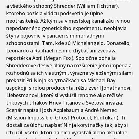
a všetkého schopný Shredder (William Fichtner),
ktorého pozícia vládcu podsvetia je úplne
neotrasiteľná. Až kým sa v mestskej kanalizácii vinou
nepodareného genetického experimentu neobjavia
štyria bojovníci v pancieri s mimoriadnymi
schopnosťami. Tam, kde sú Michelangelo, Donatello,
Leonardo a Raphael nesmie chýbať ani zvedavá
reportérka April (Megan Fox). Spoločne odhalia
Shredderove desivé plány na rozšírenie jeho impéria a
rozhodnú sa ich vlastnými, výrazne vylepšenými silami
prekaziť.Pri Ninja korytnačkách sa Michael Bay
uspokojil s rolou producenta, réžiu zveril Jonathanovi
Liebesmanovi, ktorý si vyslúžil renomé ako režisér
trikových trhákov Hnev Titanov a Svetová invázia.
Scenár napísali Josh Applebaum a André Nemec
(Mission Impossible: Ghost Protocol, Podfukári). Tí
dostali za úlohu napísať Ninja korytnačky tak, aby si
ich užili všetci, ktorí na nich vyrastali alebo aktuálne