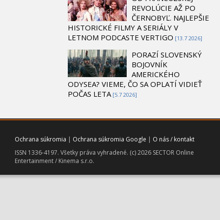
REVOLÚCIE AŽ PO
ČERNOBYĽ. NAJLEPŠIE
HISTORICKÉ FILMY A SERIÁLY V
LETNOM PODCASTE VERTIGO
[13.7 2026]
PORAZÍ SLOVENSKÝ
BOJOVNÍK
AMERICKÉHO
ODYSEA? VIEME, ČO SA OPLATÍ VIDIEŤ
POČAS LETA
[5.7 2026]
Ochrana súkromia
|
Ochrana súkromia Google
|
O nás / kontakt
ISSN 1336-4197. Všetky práva vyhradené. (c) 2026 SECTOR Online
Entertainment / Kinema s.r.o.