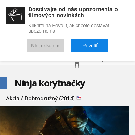
Dostávajte od nás upozornenia o
filmových novinkách
Kliknite na Povoliť, ak chcete dostávať
upozornenia
NOVINKY
RECENZIE
TRAILERY
FILMOVÁ DATABÁZA
Nie, ďakujem
Povoliť
VYHĽADAŤ
O NÁS
Ninja korytnačky
Akcia / Dobrodružný (2014)