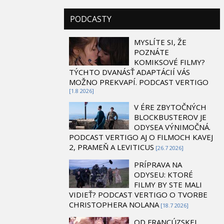
PODCASTY
MYSLÍTE SI, ŽE
POZNÁTE
KOMIKSOVÉ FILMY?
TÝCHTO DVANÁSŤ ADAPTÁCIÍ VÁS
MOŽNO PREKVAPÍ. PODCAST VERTIGO
[1.8 2026]
V ÉRE ZBYTOČNÝCH
BLOCKBUSTEROV JE
ODYSEA VÝNIMOČNÁ.
PODCAST VERTIGO AJ O FILMOCH KAVEJ
2, PRAMEŇ A LEVITICUS
[26.7 2026]
PRÍPRAVA NA
ODYSEU: KTORÉ
FILMY BY STE MALI
VIDIEŤ? PODCAST VERTIGO O TVORBE
CHRISTOPHERA NOLANA
[18.7 2026]
OD FRANCÚZSKEJ