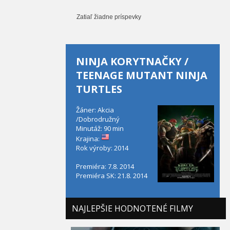
Zatiaľ žiadne príspevky
NINJA KORYTNAČKY /
TEENAGE MUTANT NINJA
TURTLES
Žáner: Akcia
/Dobrodružný
Minutáž: 90 min
Krajina:
Rok výroby: 2014
Premiéra: 7.8. 2014
Premiéra SK: 21.8. 2014
NAJLEPŠIE HODNOTENÉ FILMY