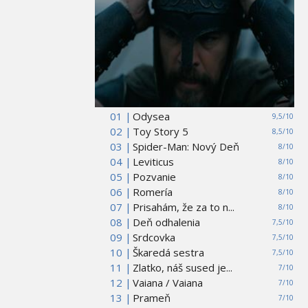
01 |
Odysea
9,5/10
02 |
Toy Story 5
8,5/10
03 |
Spider-Man: Nový Deň
8/10
04 |
Leviticus
8/10
05 |
Pozvanie
8/10
06 |
Romería
8/10
07 |
Prisahám, že za to n...
8/10
08 |
Deň odhalenia
7,5/10
09 |
Srdcovka
7,5/10
10 |
Škaredá sestra
7,5/10
11 |
Zlatko, náš sused je...
7/10
12 |
Vaiana / Vaiana
7/10
13 |
Prameň
7/10