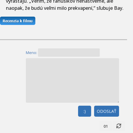
vyrastajú. „Verím, že fanúšikov nenaštveme, ale
naopak, že budú veľmi milo prekvapení,“ sľubuje Bay.
Meno:
:)
ODOSLAŤ
01