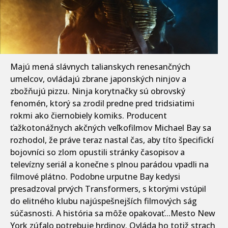
Majú mená slávnych talianskych renesančných
umelcov, ovládajú zbrane japonských ninjov a
zbožňujú pizzu. Ninja korytnačky sú obrovský
fenomén, ktorý sa zrodil predne pred tridsiatimi
rokmi ako čiernobiely komiks. Producent
ťažkotonážnych akčných veľkofilmov Michael Bay sa
rozhodol, že práve teraz nastal čas, aby títo špecifickí
bojovníci so zlom opustili stránky časopisov a
televízny seriál a konečne s plnou parádou vpadli na
filmové plátno. Podobne urputne Bay kedysi
presadzoval prvých Transformers, s ktorými vstúpil
do elitného klubu najúspešnejších filmových ság
súčasnosti. A história sa môže opakovať...Mesto New
York zúfalo potrebuje hrdinov. Ovláda ho totiž strach